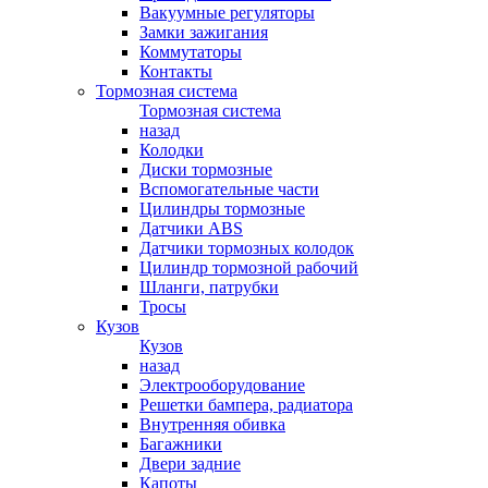
Вакуумные регуляторы
Замки зажигания
Коммутаторы
Контакты
Тормозная система
Тормозная система
назад
Колодки
Диски тормозные
Вспомогательные части
Цилиндры тормозные
Датчики ABS
Датчики тормозных колодок
Цилиндр тормозной рабочий
Шланги, патрубки
Тросы
Кузов
Кузов
назад
Электрооборудование
Решетки бампера, радиатора
Внутренняя обивка
Багажники
Двери задние
Капоты