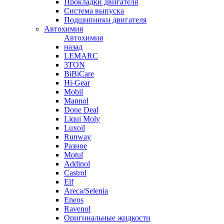
Прокладки двигателя
Система выпуска
Подшипники двигателя
Автохимия
Автохимия
назад
LEMARC
3TON
BiBiCare
Hi-Gear
Mobil
Mannol
Done Deal
Liqui Moly
Luxoil
Runway
Разное
Motul
Addinol
Castrol
Elf
Areca/Selenia
Eneos
Ravenol
Оригинальные жидкости