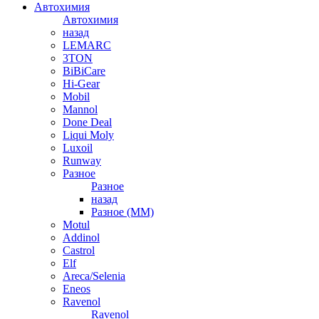
Автохимия
Автохимия
назад
LEMARC
3TON
BiBiCare
Hi-Gear
Mobil
Mannol
Done Deal
Liqui Moly
Luxoil
Runway
Разное
Разное
назад
Разное (ММ)
Motul
Addinol
Castrol
Elf
Areca/Selenia
Eneos
Ravenol
Ravenol