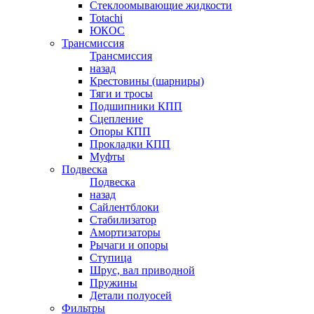
Стеклоомывающие жидкости
Totachi
ЮКОС
Трансмиссия
Трансмиссия
назад
Крестовины (шарниры)
Тяги и тросы
Подшипники КПП
Сцепление
Опоры КПП
Прокладки КПП
Муфты
Подвеска
Подвеска
назад
Сайлентблоки
Стабилизатор
Амортизаторы
Рычаги и опоры
Ступица
Шрус, вал приводной
Пружины
Детали полуосей
Фильтры