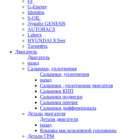
FF
G-Energy
Idemitsu
S-OIL
Лукойл GENESIS
AUTOBACS
Lubrex
HYUNDAI XTeer
Татнефть
Двигатель
Двигатель
назад
Сальники, уплотнения
Сальники, уплотнения
назад
Сальники , уплотнения двигателя
Сальники КПП
Сальники подвески
Сальники прочие
Сальники дифференциала
Детали двигателя
Детали двигателя
назад
Крышка маслозаливной горловины
Детали ГРМ