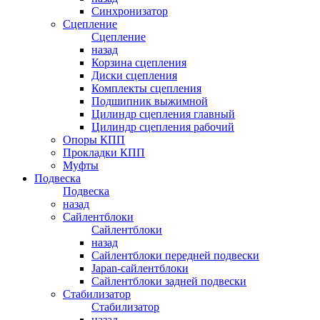
Синхронизатор
Сцепление
Сцепление
назад
Корзина сцепления
Диски сцепления
Комплекты сцепления
Подшипник выжимной
Цилиндр сцепления главный
Цилиндр сцепления рабочий
Опоры КПП
Прокладки КПП
Муфты
Подвеска
Подвеска
назад
Сайлентблоки
Сайлентблоки
назад
Сайлентблоки передней подвески
Japan-сайлентблоки
Сайлентблоки задней подвески
Стабилизатор
Стабилизатор
назад