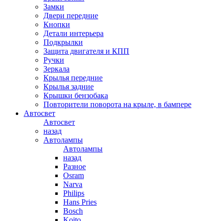
Замки
Двери передние
Кнопки
Детали интерьера
Подкрылки
Защита двигателя и КПП
Ручки
Зеркала
Крылья передние
Крылья задние
Крышки бензобака
Повторители поворота на крыле, в бампере
Автосвет
Автосвет
назад
Автолампы
Автолампы
назад
Разное
Osram
Narva
Philips
Hans Pries
Bosch
Koito