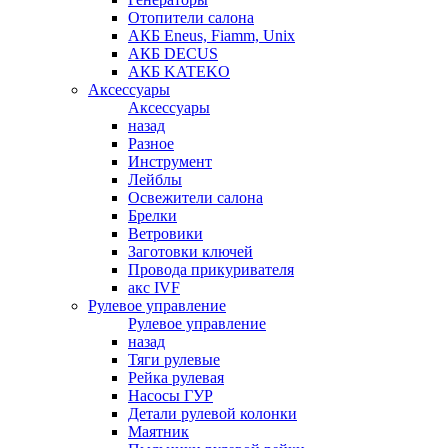
Отопители салона
АКБ Eneus, Fiamm, Unix
АКБ DECUS
АКБ KATEKO
Аксессуары
Аксессуары
назад
Разное
Инструмент
Лейблы
Освежители салона
Брелки
Ветровики
Заготовки ключей
Провода прикуривателя
акс IVF
Рулевое управление
Рулевое управление
назад
Тяги рулевые
Рейка рулевая
Насосы ГУР
Детали рулевой колонки
Маятник