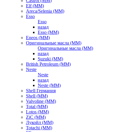
Castrol (ММ)
Elf (ММ)
Areca/Selenia (ММ)
Esso
Esso
назад
Esso (ММ)
Eneos (ММ)
Оригинальные масла (ММ)
Оригинальные масла (ММ)
назад
Suzuki (ММ)
British Petroleum (ММ)
Neste
Neste
назад
Neste (ММ)
Shell Германия
Shell (ММ)
Valvoline (ММ)
Total (ММ)
Lotos (ММ)
ZiC (ММ)
Лукойл (ММ)
Totachi (MM)