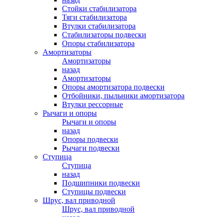
Стойки стабилизатора
Тяги стабилизатора
Втулки стабилизатора
Стабилизаторы подвески
Опоры стабилизатора
Амортизаторы
Амортизаторы
назад
Амортизаторы
Опоры амортизатора подвески
Отбойники, пыльники амортизатора
Втулки рессорные
Рычаги и опоры
Рычаги и опоры
назад
Опоры подвески
Рычаги подвески
Ступица
Ступица
назад
Подшипники подвески
Ступицы подвески
Шрус, вал приводной
Шрус, вал приводной