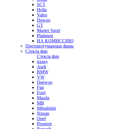
SCT
Hella
Valeo
Dawoo
GT
Master Sport
Platinum
НА КОМИССИЮ
Противотуманные фары
Стекла фар
Стекла фар
назад
Audi
BMW
VW
Daewoo
Fiat
Ford
Mazda
MB
Mitsubishi
Nissan
Opel
Peugeot
Renault