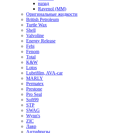
назад
Ravenol (ММ)
Оригинальные жидкости
British Petroleum
Turtle Wax
Shell
Valvoline
Energy Release
Febi
Fenom
Total
K&W
Lotos
Lubrifilm, AVA-car
MARLY
Permatex
Prestone
Pro Seal
Soft99
STP
SWAG
Wynn's
ZIC
Лавр
Антифризы