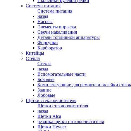
Пыльники рулевой рейки
Система питания
Система питания
назад
Насосы
Элементы впрыска
Свечи накаливания
Детали топливной аппаратуры
Форсунки
Карбюратор
Китайцы
Стекла
Стекла
назад
Вспомогательные части
Боковые
Комплектующие для ремонта и вклейки стекл
Задние
Лобовые
Щетки стеклоочистителя
Щетки стеклоочистителя
назад
Щетки Alca
резинка щетки стеклоочистителя
Щетки Heyner