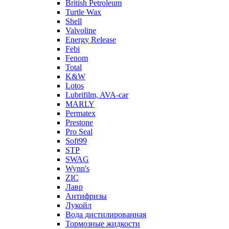
British Petroleum
Turtle Wax
Shell
Valvoline
Energy Release
Febi
Fenom
Total
K&W
Lotos
Lubrifilm, AVA-car
MARLY
Permatex
Prestone
Pro Seal
Soft99
STP
SWAG
Wynn's
ZIC
Лавр
Антифризы
Лукойл
Вода дистилированная
Тормозные жидкости