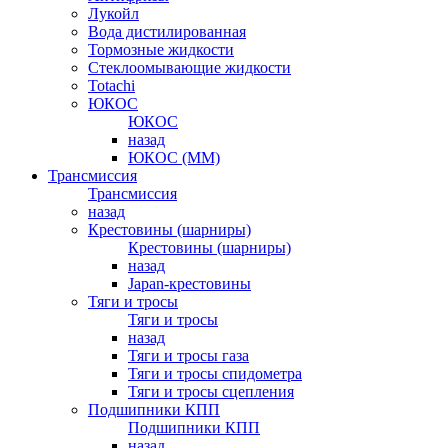
Лукойл
Вода дистилированная
Тормозные жидкости
Стеклоомывающие жидкости
Totachi
ЮКОС
ЮКОС
назад
ЮКОС (ММ)
Трансмиссия
Трансмиссия
назад
Крестовины (шарниры)
Крестовины (шарниры)
назад
Japan-крестовины
Тяги и тросы
Тяги и тросы
назад
Тяги и тросы газа
Тяги и тросы спидометра
Тяги и тросы сцепления
Подшипники КПП
Подшипники КПП
назад