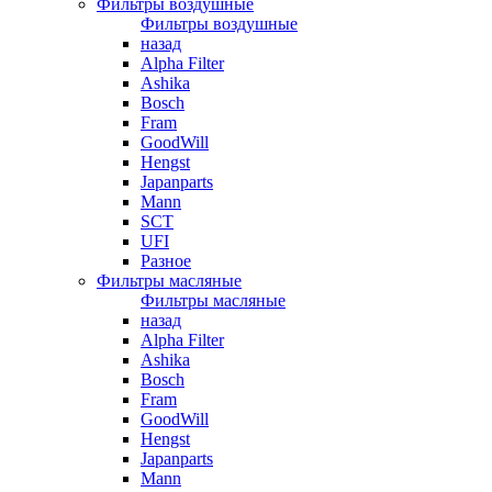
Фильтры воздушные
Фильтры воздушные
назад
Alpha Filter
Ashika
Bosch
Fram
GoodWill
Hengst
Japanparts
Mann
SCT
UFI
Разное
Фильтры масляные
Фильтры масляные
назад
Alpha Filter
Ashika
Bosch
Fram
GoodWill
Hengst
Japanparts
Mann