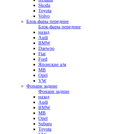
Skoda
Toyota
Volvo
Блок-фары передние
Блок-фары передние
назад
Audi
BMW
Daewoo
Fiat
Ford
Японские а/м
MB
Opel
VW
Фонари задние
Фонари задние
назад
Audi
BMW
MB
Opel
Subaru
Toyota