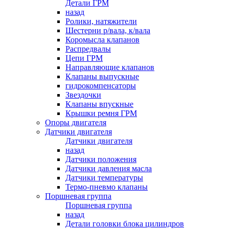
Детали ГРМ
назад
Ролики, натяжители
Шестерни р/вала, к/вала
Коромысла клапанов
Распредвалы
Цепи ГРМ
Направляющие клапанов
Клапаны выпускные
гидрокомпенсаторы
Звездочки
Клапаны впускные
Крышки ремня ГРМ
Опоры двигателя
Датчики двигателя
Датчики двигателя
назад
Датчики положения
Датчики давления масла
Датчики температуры
Термо-пневмо клапаны
Поршневая группа
Поршневая группа
назад
Детали головки блока цилиндров