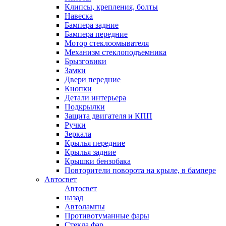
Клипсы, крепления, болты
Навеска
Бампера задние
Бампера передние
Мотор стеклоомывателя
Механизм стеклоподъемника
Брызговики
Замки
Двери передние
Кнопки
Детали интерьера
Подкрылки
Защита двигателя и КПП
Ручки
Зеркала
Крылья передние
Крылья задние
Крышки бензобака
Повторители поворота на крыле, в бампере
Автосвет
Автосвет
назад
Автолампы
Противотуманные фары
Стекла фар