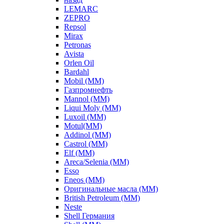
LEMARC
ZEPRO
Repsol
Mirax
Petronas
Avista
Orlen Oil
Bardahl
Mobil (ММ)
Газпромнефть
Mannol (ММ)
Liqui Moly (ММ)
Luxoil (ММ)
Motul(ММ)
Addinol (ММ)
Castrol (ММ)
Elf (ММ)
Areca/Selenia (ММ)
Esso
Eneos (ММ)
Оригинальные масла (ММ)
British Petroleum (ММ)
Neste
Shell Германия