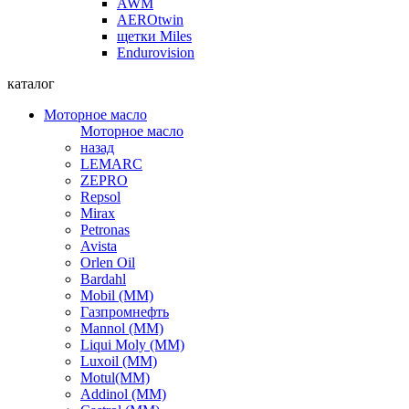
AWM
AEROtwin
щетки Miles
Endurovision
каталог
Моторное масло
Моторное масло
назад
LEMARC
ZEPRO
Repsol
Mirax
Petronas
Avista
Orlen Oil
Bardahl
Mobil (ММ)
Газпромнефть
Mannol (ММ)
Liqui Moly (ММ)
Luxoil (ММ)
Motul(ММ)
Addinol (ММ)