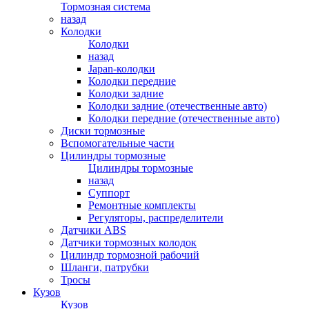
Тормозная система
назад
Колодки
Колодки
назад
Japan-колодки
Колодки передние
Колодки задние
Колодки задние (отечественные авто)
Колодки передние (отечественные авто)
Диски тормозные
Вспомогательные части
Цилиндры тормозные
Цилиндры тормозные
назад
Суппорт
Ремонтные комплекты
Регуляторы, распределители
Датчики ABS
Датчики тормозных колодок
Цилиндр тормозной рабочий
Шланги, патрубки
Тросы
Кузов
Кузов