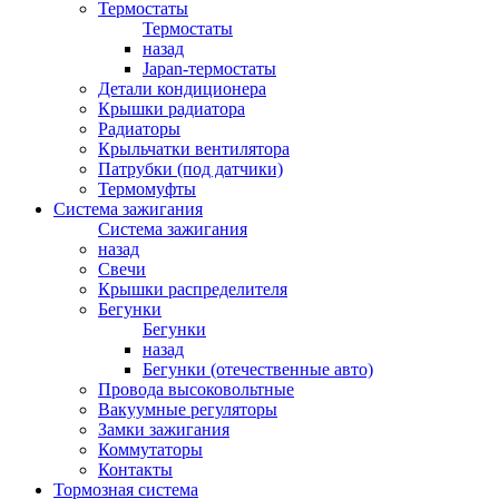
Термостаты
Термостаты
назад
Japan-термостаты
Детали кондиционера
Крышки радиатора
Радиаторы
Крыльчатки вентилятора
Патрубки (под датчики)
Термомуфты
Система зажигания
Система зажигания
назад
Свечи
Крышки распределителя
Бегунки
Бегунки
назад
Бегунки (отечественные авто)
Провода высоковольтные
Вакуумные регуляторы
Замки зажигания
Коммутаторы
Контакты
Тормозная система