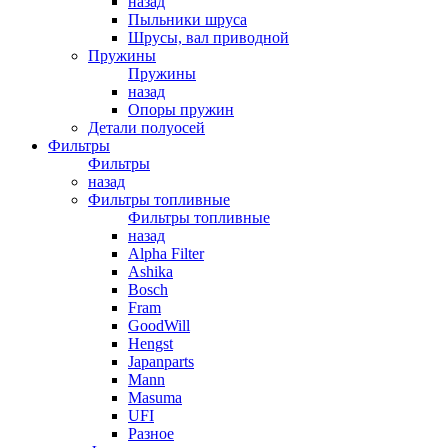
назад
Пыльники шруса
Шрусы, вал приводной
Пружины
Пружины
назад
Опоры пружин
Детали полуосей
Фильтры
Фильтры
назад
Фильтры топливные
Фильтры топливные
назад
Alpha Filter
Ashika
Bosch
Fram
GoodWill
Hengst
Japanparts
Mann
Masuma
UFI
Разное