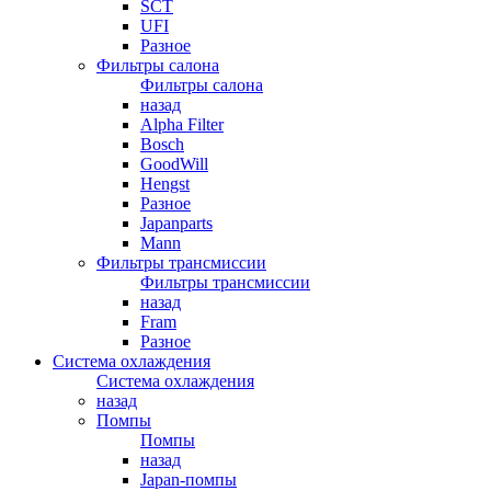
SCT
UFI
Разное
Фильтры салона
Фильтры салона
назад
Alpha Filter
Bosch
GoodWill
Hengst
Разное
Japanparts
Mann
Фильтры трансмиссии
Фильтры трансмиссии
назад
Fram
Разное
Система охлаждения
Система охлаждения
назад
Помпы
Помпы
назад
Japan-помпы