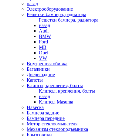
назад
Электрооборудование
Решетки бампера, радиатора
Решетки бампера, радиатора
назад
Audi
BMW
Ford
MB
Opel
VW
Внутренняя обивка
Багажники
Двери задние
Капоты
Клипсы, крепления, болты
Клипсы, крепления, болты
назад
Клипсы Masuma
Навеска
Бампера задние
Бампера передние
Мотор стеклоомывателя
Механизм стеклоподъемника
Брызговики