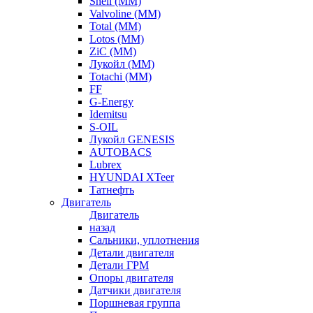
Shell (ММ)
Valvoline (ММ)
Total (ММ)
Lotos (ММ)
ZiC (ММ)
Лукойл (ММ)
Totachi (MM)
FF
G-Energy
Idemitsu
S-OIL
Лукойл GENESIS
AUTOBACS
Lubrex
HYUNDAI XTeer
Татнефть
Двигатель
Двигатель
назад
Сальники, уплотнения
Детали двигателя
Детали ГРМ
Опоры двигателя
Датчики двигателя
Поршневая группа