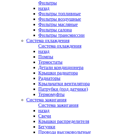
Фильтры
назад
Фильтры топливные
Фильтры воздушные
Фильтры масляные
Фильтры салона
Фильтры трансмиссии
Система охлаждения
Система охлаждения
назад
Помпы
Термостаты
Детали кондиционера
Крышки радиатора
Радиаторы
Крыльчатки вентилятора
Патрубки (под датчики)
Термомуфты
Система зажигания
Система зажигания
назад
Свечи
Крышки распределителя
Бегунки
Провода высоковольтные