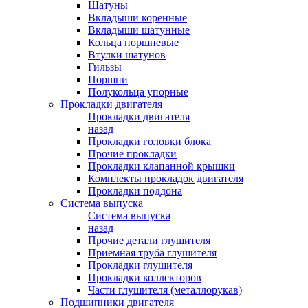
Шатуны
Вкладыши коренные
Вкладыши шатунные
Кольца поршневые
Втулки шатунов
Гильзы
Поршни
Полукольца упорные
Прокладки двигателя
Прокладки двигателя
назад
Прокладки головки блока
Прочие прокладки
Прокладки клапанной крышки
Комплекты прокладок двигателя
Прокладки поддона
Система выпуска
Система выпуска
назад
Прочие детали глушителя
Приемная труба глушителя
Прокладки глушителя
Прокладки коллекторов
Части глушителя (металлорукав)
Подшипники двигателя