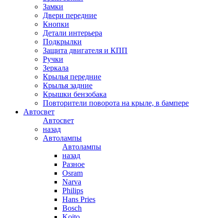
Замки
Двери передние
Кнопки
Детали интерьера
Подкрылки
Защита двигателя и КПП
Ручки
Зеркала
Крылья передние
Крылья задние
Крышки бензобака
Повторители поворота на крыле, в бампере
Автосвет
Автосвет
назад
Автолампы
Автолампы
назад
Разное
Osram
Narva
Philips
Hans Pries
Bosch
Koito