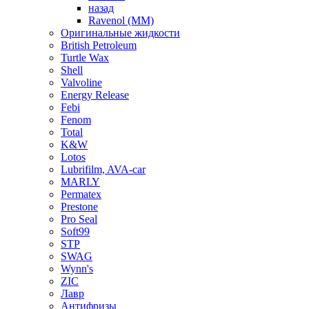
назад
Ravenol (ММ)
Оригинальные жидкости
British Petroleum
Turtle Wax
Shell
Valvoline
Energy Release
Febi
Fenom
Total
K&W
Lotos
Lubrifilm, AVA-car
MARLY
Permatex
Prestone
Pro Seal
Soft99
STP
SWAG
Wynn's
ZIC
Лавр
Антифризы