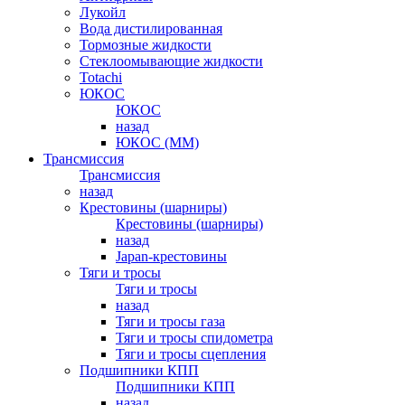
Лукойл
Вода дистилированная
Тормозные жидкости
Стеклоомывающие жидкости
Totachi
ЮКОС
ЮКОС
назад
ЮКОС (ММ)
Трансмиссия
Трансмиссия
назад
Крестовины (шарниры)
Крестовины (шарниры)
назад
Japan-крестовины
Тяги и тросы
Тяги и тросы
назад
Тяги и тросы газа
Тяги и тросы спидометра
Тяги и тросы сцепления
Подшипники КПП
Подшипники КПП
назад