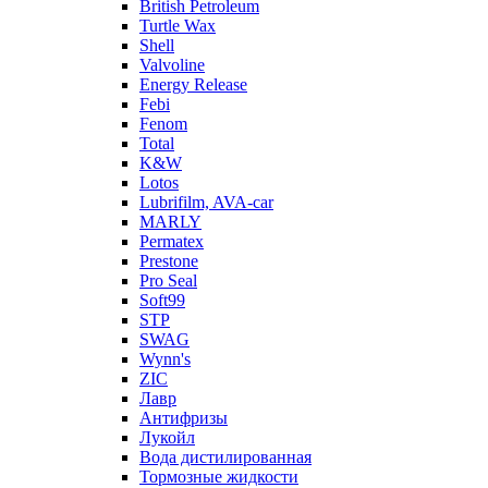
British Petroleum
Turtle Wax
Shell
Valvoline
Energy Release
Febi
Fenom
Total
K&W
Lotos
Lubrifilm, AVA-car
MARLY
Permatex
Prestone
Pro Seal
Soft99
STP
SWAG
Wynn's
ZIC
Лавр
Антифризы
Лукойл
Вода дистилированная
Тормозные жидкости