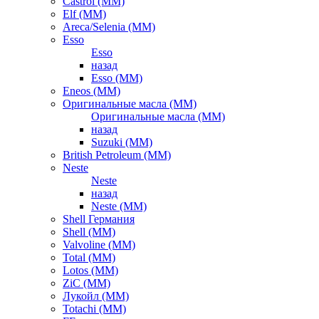
Castrol (ММ)
Elf (ММ)
Areca/Selenia (ММ)
Esso
Esso
назад
Esso (ММ)
Eneos (ММ)
Оригинальные масла (ММ)
Оригинальные масла (ММ)
назад
Suzuki (ММ)
British Petroleum (ММ)
Neste
Neste
назад
Neste (ММ)
Shell Германия
Shell (ММ)
Valvoline (ММ)
Total (ММ)
Lotos (ММ)
ZiC (ММ)
Лукойл (ММ)
Totachi (MM)