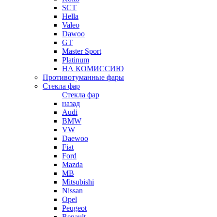
SCT
Hella
Valeo
Dawoo
GT
Master Sport
Platinum
НА КОМИССИЮ
Противотуманные фары
Стекла фар
Стекла фар
назад
Audi
BMW
VW
Daewoo
Fiat
Ford
Mazda
MB
Mitsubishi
Nissan
Opel
Peugeot
Renault