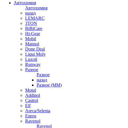
Автохимия
Автохимия
назад
LEMARC
3TON
BiBiCare
Hi-Gear
Mobil
Mannol
Done Deal
Liqui Moly
Luxoil
Runway
Разное
Разное
назад
Разное (ММ)
Motul
Addinol
Castrol
Elf
Areca/Selenia
Eneos
Ravenol
Ravenol