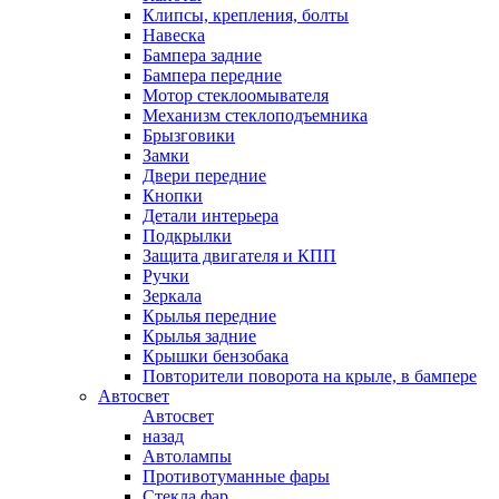
Клипсы, крепления, болты
Навеска
Бампера задние
Бампера передние
Мотор стеклоомывателя
Механизм стеклоподъемника
Брызговики
Замки
Двери передние
Кнопки
Детали интерьера
Подкрылки
Защита двигателя и КПП
Ручки
Зеркала
Крылья передние
Крылья задние
Крышки бензобака
Повторители поворота на крыле, в бампере
Автосвет
Автосвет
назад
Автолампы
Противотуманные фары
Стекла фар