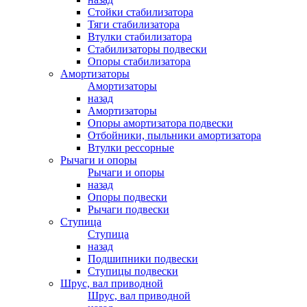
Стойки стабилизатора
Тяги стабилизатора
Втулки стабилизатора
Стабилизаторы подвески
Опоры стабилизатора
Амортизаторы
Амортизаторы
назад
Амортизаторы
Опоры амортизатора подвески
Отбойники, пыльники амортизатора
Втулки рессорные
Рычаги и опоры
Рычаги и опоры
назад
Опоры подвески
Рычаги подвески
Ступица
Ступица
назад
Подшипники подвески
Ступицы подвески
Шрус, вал приводной
Шрус, вал приводной