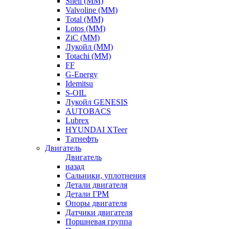
Shell (ММ)
Valvoline (ММ)
Total (ММ)
Lotos (ММ)
ZiC (ММ)
Лукойл (ММ)
Totachi (MM)
FF
G-Energy
Idemitsu
S-OIL
Лукойл GENESIS
AUTOBACS
Lubrex
HYUNDAI XTeer
Татнефть
Двигатель
Двигатель
назад
Сальники, уплотнения
Детали двигателя
Детали ГРМ
Опоры двигателя
Датчики двигателя
Поршневая группа