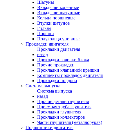
Шатуны
Вкладыши коренные
Вкладыши шатунные
Кольца поршневые
Втулки шатунов
Гильзы
Поршни
Полукольца упорные
Прокладки двигателя
Прокладки двигателя
назад
Прокладки головки блока
Прочие прокладки
Прокладки клапанной крышки
Комплекты прокладок двигателя
Прокладки поддона
Система выпуска
Система выпуска
назад
Прочие детали глушителя
Приемная труба глушителя
Прокладки глушителя
Прокладки коллекторов
Части глушителя (металлорукав)
Подшипники двигателя