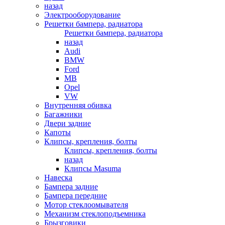
назад
Электрооборудование
Решетки бампера, радиатора
Решетки бампера, радиатора
назад
Audi
BMW
Ford
MB
Opel
VW
Внутренняя обивка
Багажники
Двери задние
Капоты
Клипсы, крепления, болты
Клипсы, крепления, болты
назад
Клипсы Masuma
Навеска
Бампера задние
Бампера передние
Мотор стеклоомывателя
Механизм стеклоподъемника
Брызговики