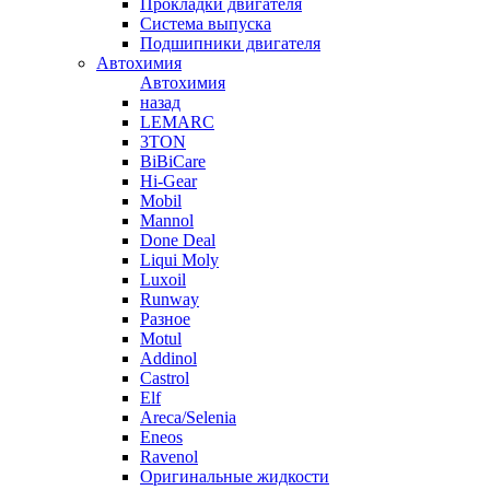
Прокладки двигателя
Система выпуска
Подшипники двигателя
Автохимия
Автохимия
назад
LEMARC
3TON
BiBiCare
Hi-Gear
Mobil
Mannol
Done Deal
Liqui Moly
Luxoil
Runway
Разное
Motul
Addinol
Castrol
Elf
Areca/Selenia
Eneos
Ravenol
Оригинальные жидкости