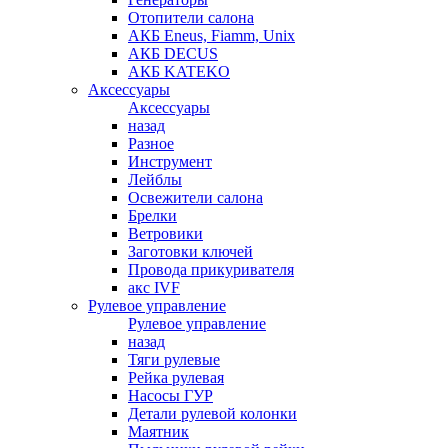
Отопители салона
АКБ Eneus, Fiamm, Unix
АКБ DECUS
АКБ KATEKO
Аксессуары
Аксессуары
назад
Разное
Инструмент
Лейблы
Освежители салона
Брелки
Ветровики
Заготовки ключей
Провода прикуривателя
акс IVF
Рулевое управление
Рулевое управление
назад
Тяги рулевые
Рейка рулевая
Насосы ГУР
Детали рулевой колонки
Маятник