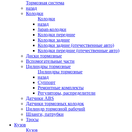
Тормозная система
назад
Колодки
Колодки
назад
Japan-колодки
Колодки передние
Колодки задние
Колодки задние (отечественные авто)
Колодки передние (отечественные авто)
Диски тормозные
Вспомогательные части
Цилиндры тормозные
Цилиндры тормозные
назад
Суппорт
Ремонтные комплекты
Регуляторы, распределители
Датчики ABS
Датчики тормозных колодок
Цилиндр тормозной рабочий
Шланги, патрубки
Тросы
Кузов
Кузов