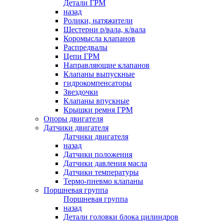
Детали ГРМ
назад
Ролики, натяжители
Шестерни р/вала, к/вала
Коромысла клапанов
Распредвалы
Цепи ГРМ
Направляющие клапанов
Клапаны выпускные
гидрокомпенсаторы
Звездочки
Клапаны впускные
Крышки ремня ГРМ
Опоры двигателя
Датчики двигателя
Датчики двигателя
назад
Датчики положения
Датчики давления масла
Датчики температуры
Термо-пневмо клапаны
Поршневая группа
Поршневая группа
назад
Детали головки блока цилиндров