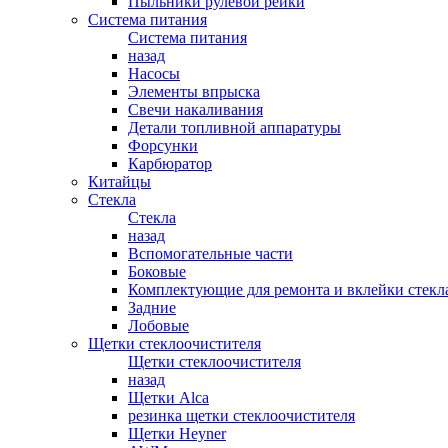
Пыльники рулевой рейки
Система питания
Система питания
назад
Насосы
Элементы впрыска
Свечи накаливания
Детали топливной аппаратуры
Форсунки
Карбюратор
Китайцы
Стекла
Стекла
назад
Вспомогательные части
Боковые
Комплектующие для ремонта и вклейки стекл
Задние
Лобовые
Щетки стеклоочистителя
Щетки стеклоочистителя
назад
Щетки Alca
резинка щетки стеклоочистителя
Щетки Heyner