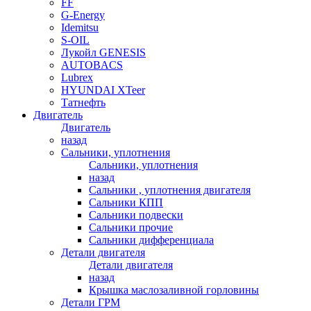
FF
G-Energy
Idemitsu
S-OIL
Лукойл GENESIS
AUTOBACS
Lubrex
HYUNDAI XTeer
Татнефть
Двигатель
Двигатель
назад
Сальники, уплотнения
Сальники, уплотнения
назад
Сальники , уплотнения двигателя
Сальники КПП
Сальники подвески
Сальники прочие
Сальники дифференциала
Детали двигателя
Детали двигателя
назад
Крышка маслозаливной горловины
Детали ГРМ