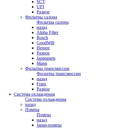
SCT
UFI
Разное
Фильтры салона
Фильтры салона
назад
Alpha Filter
Bosch
GoodWill
Hengst
Разное
Japanparts
Mann
Фильтры трансмиссии
Фильтры трансмиссии
назад
Fram
Разное
Система охлаждения
Система охлаждения
назад
Помпы
Помпы
назад
Japan-помпы