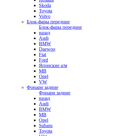
Skoda
Toyota
Volvo
Блок-фары передние
Блок-фары передние
назад
Audi
BMW
Daewoo
Fiat
Ford
Японские а/м
MB
Opel
VW
Фонари задние
Фонари задние
назад
Audi
BMW
MB
Opel
Subaru
Toyota