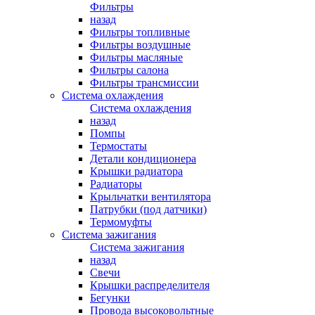
Фильтры
назад
Фильтры топливные
Фильтры воздушные
Фильтры масляные
Фильтры салона
Фильтры трансмиссии
Система охлаждения
Система охлаждения
назад
Помпы
Термостаты
Детали кондиционера
Крышки радиатора
Радиаторы
Крыльчатки вентилятора
Патрубки (под датчики)
Термомуфты
Система зажигания
Система зажигания
назад
Свечи
Крышки распределителя
Бегунки
Провода высоковольтные