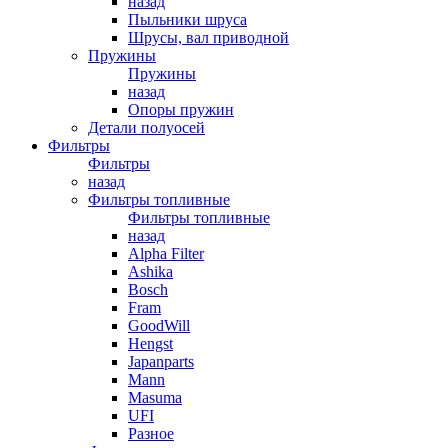
назад
Пыльники шруса
Шрусы, вал приводной
Пружины
Пружины
назад
Опоры пружин
Детали полуосей
Фильтры
Фильтры
назад
Фильтры топливные
Фильтры топливные
назад
Alpha Filter
Ashika
Bosch
Fram
GoodWill
Hengst
Japanparts
Mann
Masuma
UFI
Разное