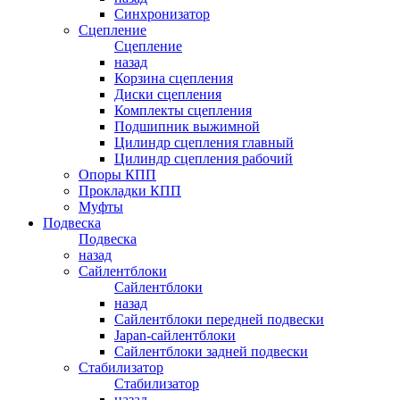
Синхронизатор
Сцепление
Сцепление
назад
Корзина сцепления
Диски сцепления
Комплекты сцепления
Подшипник выжимной
Цилиндр сцепления главный
Цилиндр сцепления рабочий
Опоры КПП
Прокладки КПП
Муфты
Подвеска
Подвеска
назад
Сайлентблоки
Сайлентблоки
назад
Сайлентблоки передней подвески
Japan-сайлентблоки
Сайлентблоки задней подвески
Стабилизатор
Стабилизатор
назад