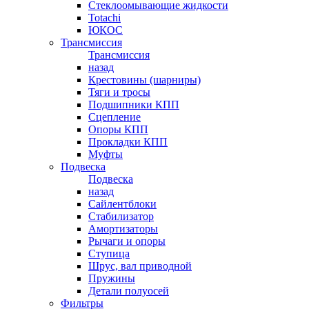
Стеклоомывающие жидкости
Totachi
ЮКОС
Трансмиссия
Трансмиссия
назад
Крестовины (шарниры)
Тяги и тросы
Подшипники КПП
Сцепление
Опоры КПП
Прокладки КПП
Муфты
Подвеска
Подвеска
назад
Сайлентблоки
Стабилизатор
Амортизаторы
Рычаги и опоры
Ступица
Шрус, вал приводной
Пружины
Детали полуосей
Фильтры