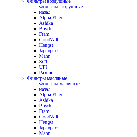
Фильтры воздушные
Фильтры воздушные
назад
Alpha Filter
Ashika
Bosch
Fram
GoodWill
Hengst
Japanparts
Mann
SCT
UFI
Разное
Фильтры масляные
Фильтры масляные
назад
Alpha Filter
Ashika
Bosch
Fram
GoodWill
Hengst
Japanparts
Mann