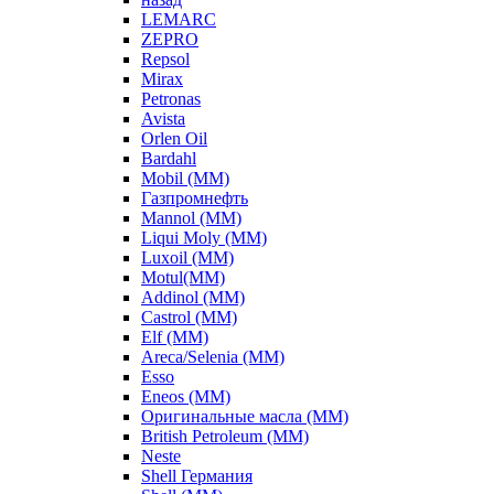
LEMARC
ZEPRO
Repsol
Mirax
Petronas
Avista
Orlen Oil
Bardahl
Mobil (ММ)
Газпромнефть
Mannol (ММ)
Liqui Moly (ММ)
Luxoil (ММ)
Motul(ММ)
Addinol (ММ)
Castrol (ММ)
Elf (ММ)
Areca/Selenia (ММ)
Esso
Eneos (ММ)
Оригинальные масла (ММ)
British Petroleum (ММ)
Neste
Shell Германия