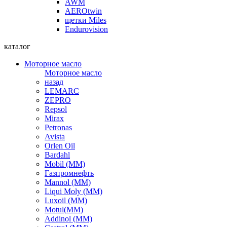
AWM
AEROtwin
щетки Miles
Endurovision
каталог
Моторное масло
Моторное масло
назад
LEMARC
ZEPRO
Repsol
Mirax
Petronas
Avista
Orlen Oil
Bardahl
Mobil (ММ)
Газпромнефть
Mannol (ММ)
Liqui Moly (ММ)
Luxoil (ММ)
Motul(ММ)
Addinol (ММ)