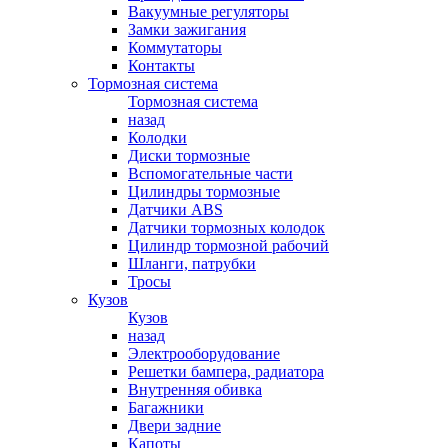
Вакуумные регуляторы
Замки зажигания
Коммутаторы
Контакты
Тормозная система
Тормозная система
назад
Колодки
Диски тормозные
Вспомогательные части
Цилиндры тормозные
Датчики ABS
Датчики тормозных колодок
Цилиндр тормозной рабочий
Шланги, патрубки
Тросы
Кузов
Кузов
назад
Электрооборудование
Решетки бампера, радиатора
Внутренняя обивка
Багажники
Двери задние
Капоты