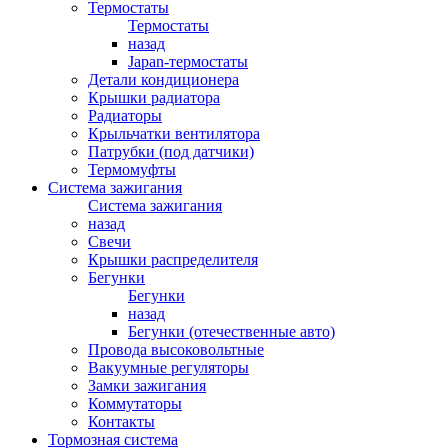
Термостаты
Термостаты
назад
Japan-термостаты
Детали кондиционера
Крышки радиатора
Радиаторы
Крыльчатки вентилятора
Патрубки (под датчики)
Термомуфты
Система зажигания
Система зажигания
назад
Свечи
Крышки распределителя
Бегунки
Бегунки
назад
Бегунки (отечественные авто)
Провода высоковольтные
Вакуумные регуляторы
Замки зажигания
Коммутаторы
Контакты
Тормозная система