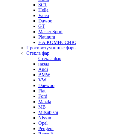
SCT
Hella
Valeo
Dawoo
GT
Master Sport
Platinum
НА КОМИССИЮ
Противотуманные фары
Стекла фар
Стекла фар
назад
Audi
BMW
VW
Daewoo
Fiat
Ford
Mazda
MB
Mitsubishi
Nissan
Opel
Peugeot
Renault