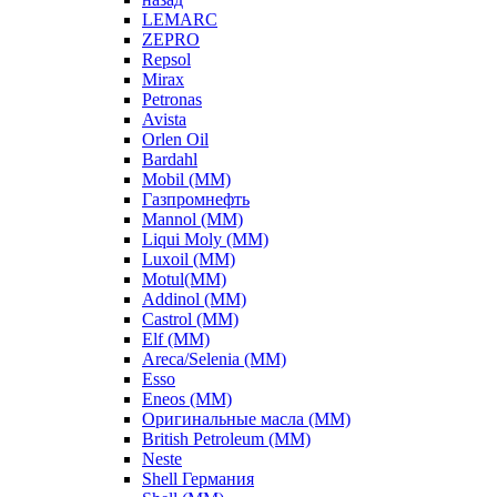
LEMARC
ZEPRO
Repsol
Mirax
Petronas
Avista
Orlen Oil
Bardahl
Mobil (ММ)
Газпромнефть
Mannol (ММ)
Liqui Moly (ММ)
Luxoil (ММ)
Motul(ММ)
Addinol (ММ)
Castrol (ММ)
Elf (ММ)
Areca/Selenia (ММ)
Esso
Eneos (ММ)
Оригинальные масла (ММ)
British Petroleum (ММ)
Neste
Shell Германия