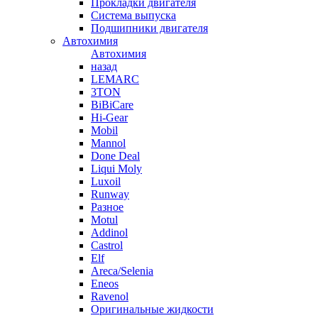
Прокладки двигателя
Система выпуска
Подшипники двигателя
Автохимия
Автохимия
назад
LEMARC
3TON
BiBiCare
Hi-Gear
Mobil
Mannol
Done Deal
Liqui Moly
Luxoil
Runway
Разное
Motul
Addinol
Castrol
Elf
Areca/Selenia
Eneos
Ravenol
Оригинальные жидкости