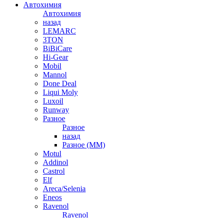
Автохимия
Автохимия
назад
LEMARC
3TON
BiBiCare
Hi-Gear
Mobil
Mannol
Done Deal
Liqui Moly
Luxoil
Runway
Разное
Разное
назад
Разное (ММ)
Motul
Addinol
Castrol
Elf
Areca/Selenia
Eneos
Ravenol
Ravenol