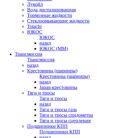
Лукойл
Вода дистилированная
Тормозные жидкости
Стеклоомывающие жидкости
Totachi
ЮКОС
ЮКОС
назад
ЮКОС (ММ)
Трансмиссия
Трансмиссия
назад
Крестовины (шарниры)
Крестовины (шарниры)
назад
Japan-крестовины
Тяги и тросы
Тяги и тросы
назад
Тяги и тросы газа
Тяги и тросы спидометра
Тяги и тросы сцепления
Подшипники КПП
Подшипники КПП
назад