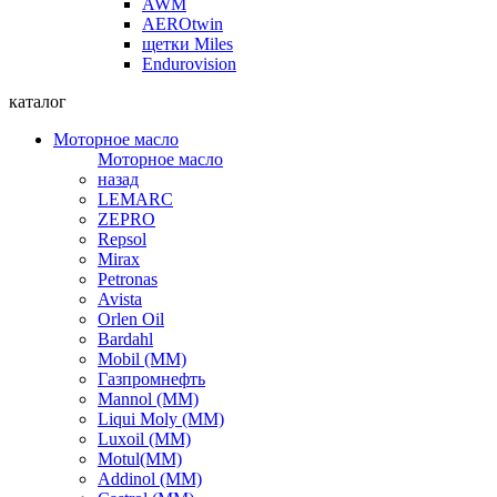
AWM
AEROtwin
щетки Miles
Endurovision
каталог
Моторное масло
Моторное масло
назад
LEMARC
ZEPRO
Repsol
Mirax
Petronas
Avista
Orlen Oil
Bardahl
Mobil (ММ)
Газпромнефть
Mannol (ММ)
Liqui Moly (ММ)
Luxoil (ММ)
Motul(ММ)
Addinol (ММ)