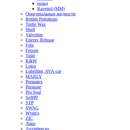
назад
Ravenol (ММ)
Оригинальные жидкости
British Petroleum
Turtle Wax
Shell
Valvoline
Energy Release
Febi
Fenom
Total
K&W
Lotos
Lubrifilm, AVA-car
MARLY
Permatex
Prestone
Pro Seal
Soft99
STP
SWAG
Wynn's
ZIC
Лавр
Антифризы