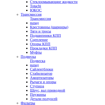
Стеклоомывающие жидкости
Totachi
ЮКОС
Трансмиссия
Трансмиссия
назад
Крестовины (шарниры)
Тяги и тросы
Подшипники КПП
Сцепление
Опоры КПП
Прокладки КПП
Муфты
Подвеска
Подвеска
назад
Сайлентблоки
Стабилизатор
Амортизаторы
Рычаги и опоры
Ступица
Шрус, вал приводной
Пружины
Детали полуосей
Фильтры