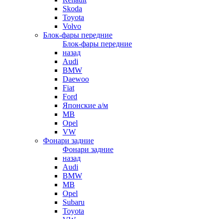
Skoda
Toyota
Volvo
Блок-фары передние
Блок-фары передние
назад
Audi
BMW
Daewoo
Fiat
Ford
Японские а/м
MB
Opel
VW
Фонари задние
Фонари задние
назад
Audi
BMW
MB
Opel
Subaru
Toyota