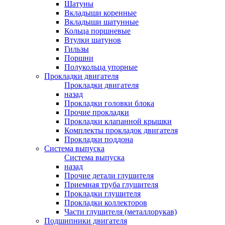
Шатуны
Вкладыши коренные
Вкладыши шатунные
Кольца поршневые
Втулки шатунов
Гильзы
Поршни
Полукольца упорные
Прокладки двигателя
Прокладки двигателя
назад
Прокладки головки блока
Прочие прокладки
Прокладки клапанной крышки
Комплекты прокладок двигателя
Прокладки поддона
Система выпуска
Система выпуска
назад
Прочие детали глушителя
Приемная труба глушителя
Прокладки глушителя
Прокладки коллекторов
Части глушителя (металлорукав)
Подшипники двигателя