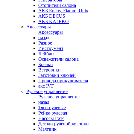
Отопители салона
АКБ Eneus, Fiamm, Unix
АКБ DECUS
АКБ KATEKO
Аксессуары
Аксессуары
назад
Разное
Инструмент
Лейблы
Освежители салона
Брелки
Ветровики
Заготовки ключей
Провода прикуривателя
акс IVF
Рулевое управление
Рулевое управление
назад
Тяги рулевые
Рейка рулевая
Насосы ГУР
Детали рулевой колонки
Маятник