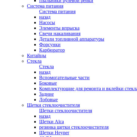
Пыльники рулевой рейки
Система питания
Система питания
назад
Насосы
Элементы впрыска
Свечи накаливания
Детали топливной аппаратуры
Форсунки
Карбюратор
Китайцы
Стекла
Стекла
назад
Вспомогательные части
Боковые
Комплектующие для ремонта и вклейки стекл
Задние
Лобовые
Щетки стеклоочистителя
Щетки стеклоочистителя
назад
Щетки Alca
резинка щетки стеклоочистителя
Щетки Heyner