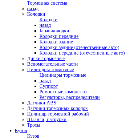
Тормозная система
назад
Колодки
Колодки
назад
Japan-колодки
Колодки передние
Колодки задние
Колодки задние (отечественные авто)
Колодки передние (отечественные авто)
Диски тормозные
Вспомогательные части
Цилиндры тормозные
Цилиндры тормозные
назад
Суппорт
Ремонтные комплекты
Регуляторы, распределители
Датчики ABS
Датчики тормозных колодок
Цилиндр тормозной рабочий
Шланги, патрубки
Тросы
Кузов
Кузов