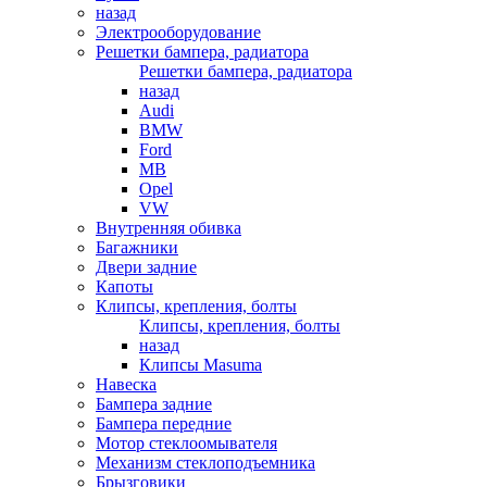
назад
Электрооборудование
Решетки бампера, радиатора
Решетки бампера, радиатора
назад
Audi
BMW
Ford
MB
Opel
VW
Внутренняя обивка
Багажники
Двери задние
Капоты
Клипсы, крепления, болты
Клипсы, крепления, болты
назад
Клипсы Masuma
Навеска
Бампера задние
Бампера передние
Мотор стеклоомывателя
Механизм стеклоподъемника
Брызговики