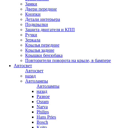
Замки
Двери передние
Кнопки
Детали интерьера
Подкрылки
Защита двигателя и КПП
Ручки
Зеркала
Крылья передние
Крылья задние
Крышки бензобака
Повторители поворота на крыле, в бампере
Автосвет
Автосвет
назад
Автолампы
Автолампы
назад
Разное
Osram
Narva
Philips
Hans Pries
Bosch
Koito