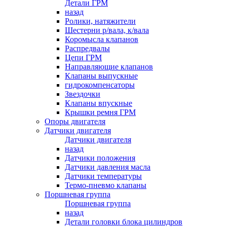
Детали ГРМ
назад
Ролики, натяжители
Шестерни р/вала, к/вала
Коромысла клапанов
Распредвалы
Цепи ГРМ
Направляющие клапанов
Клапаны выпускные
гидрокомпенсаторы
Звездочки
Клапаны впускные
Крышки ремня ГРМ
Опоры двигателя
Датчики двигателя
Датчики двигателя
назад
Датчики положения
Датчики давления масла
Датчики температуры
Термо-пневмо клапаны
Поршневая группа
Поршневая группа
назад
Детали головки блока цилиндров