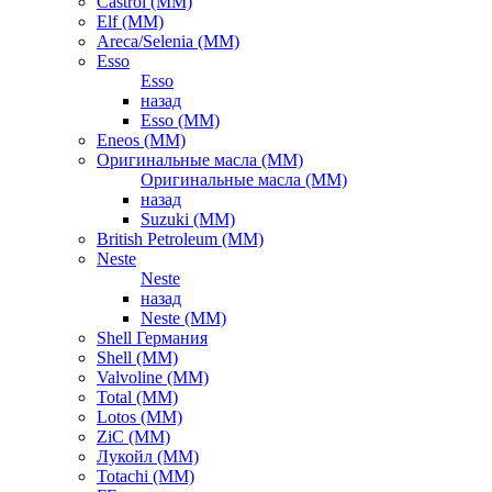
Castrol (ММ)
Elf (ММ)
Areca/Selenia (ММ)
Esso
Esso
назад
Esso (ММ)
Eneos (ММ)
Оригинальные масла (ММ)
Оригинальные масла (ММ)
назад
Suzuki (ММ)
British Petroleum (ММ)
Neste
Neste
назад
Neste (ММ)
Shell Германия
Shell (ММ)
Valvoline (ММ)
Total (ММ)
Lotos (ММ)
ZiC (ММ)
Лукойл (ММ)
Totachi (MM)