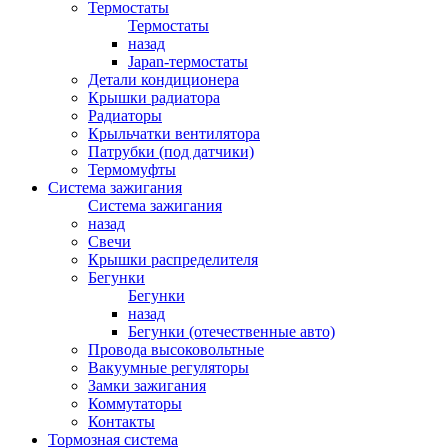
Термостаты
Термостаты
назад
Japan-термостаты
Детали кондиционера
Крышки радиатора
Радиаторы
Крыльчатки вентилятора
Патрубки (под датчики)
Термомуфты
Система зажигания
Система зажигания
назад
Свечи
Крышки распределителя
Бегунки
Бегунки
назад
Бегунки (отечественные авто)
Провода высоковольтные
Вакуумные регуляторы
Замки зажигания
Коммутаторы
Контакты
Тормозная система