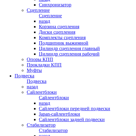
Синхронизатор
Сцепление
Сцепление
назад
Корзина сцепления
Диски сцепления
Комплекты сцепления
Подшипник выжимной
Цилиндр сцепления главный
Цилиндр сцепления рабочий
Опоры КПП
Прокладки КПП
Муфты
Подвеска
Подвеска
назад
Сайлентблоки
Сайлентблоки
назад
Сайлентблоки передней подвески
Japan-сайлентблоки
Сайлентблоки задней подвески
Стабилизатор
Стабилизатор
назад