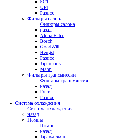
SCT
UFI
Разное
Фильтры салона
Фильтры салона
назад
Alpha Filter
Bosch
GoodWill
Hengst
Разное
Japanparts
Mann
Фильтры трансмиссии
Фильтры трансмиссии
назад
Fram
Разное
Система охлаждения
Система охлаждения
назад
Помпы
Помпы
назад
Japan-помпы