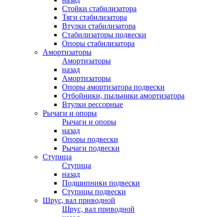
Стойки стабилизатора
Тяги стабилизатора
Втулки стабилизатора
Стабилизаторы подвески
Опоры стабилизатора
Амортизаторы
Амортизаторы
назад
Амортизаторы
Опоры амортизатора подвески
Отбойники, пыльники амортизатора
Втулки рессорные
Рычаги и опоры
Рычаги и опоры
назад
Опоры подвески
Рычаги подвески
Ступица
Ступица
назад
Подшипники подвески
Ступицы подвески
Шрус, вал приводной
Шрус, вал приводной