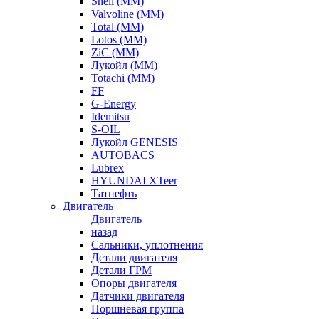
Shell (ММ)
Valvoline (ММ)
Total (ММ)
Lotos (ММ)
ZiC (ММ)
Лукойл (ММ)
Totachi (MM)
FF
G-Energy
Idemitsu
S-OIL
Лукойл GENESIS
AUTOBACS
Lubrex
HYUNDAI XTeer
Татнефть
Двигатель
Двигатель
назад
Сальники, уплотнения
Детали двигателя
Детали ГРМ
Опоры двигателя
Датчики двигателя
Поршневая группа