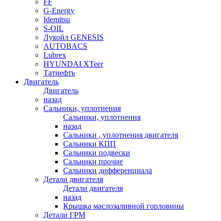
FF
G-Energy
Idemitsu
S-OIL
Лукойл GENESIS
AUTOBACS
Lubrex
HYUNDAI XTeer
Татнефть
Двигатель
Двигатель
назад
Сальники, уплотнения
Сальники, уплотнения
назад
Сальники , уплотнения двигателя
Сальники КПП
Сальники подвески
Сальники прочие
Сальники дифференциала
Детали двигателя
Детали двигателя
назад
Крышка маслозаливной горловины
Детали ГРМ