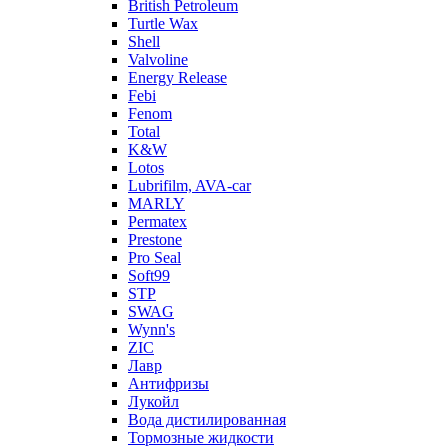
British Petroleum
Turtle Wax
Shell
Valvoline
Energy Release
Febi
Fenom
Total
K&W
Lotos
Lubrifilm, AVA-car
MARLY
Permatex
Prestone
Pro Seal
Soft99
STP
SWAG
Wynn's
ZIC
Лавр
Антифризы
Лукойл
Вода дистилированная
Тормозные жидкости