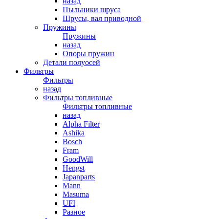
назад
Пыльники шруса
Шрусы, вал приводной
Пружины
Пружины
назад
Опоры пружин
Детали полуосей
Фильтры
Фильтры
назад
Фильтры топливные
Фильтры топливные
назад
Alpha Filter
Ashika
Bosch
Fram
GoodWill
Hengst
Japanparts
Mann
Masuma
UFI
Разное