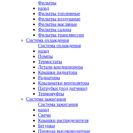
Фильтры
назад
Фильтры топливные
Фильтры воздушные
Фильтры масляные
Фильтры салона
Фильтры трансмиссии
Система охлаждения
Система охлаждения
назад
Помпы
Термостаты
Детали кондиционера
Крышки радиатора
Радиаторы
Крыльчатки вентилятора
Патрубки (под датчики)
Термомуфты
Система зажигания
Система зажигания
назад
Свечи
Крышки распределителя
Бегунки
Провода высоковольтные