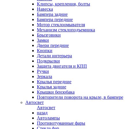
Клипсы, крепления, болты
Навеска
Бампера задние
Бампера передние
Мотор стеклоомывателя
Механизм стеклоподъемника
Брызговики
Замки
Двери передние
Кнопки
Детали интерьера
Подкрылки
Защита двигателя и КПП
Ручки
Зеркала
Крылья передние
Крылья задние
Крышки бензобака
Повторители поворота на крыле, в бампере
Автосвет
Автосвет
назад
Автолампы
Противотуманные фары
Стекла фар