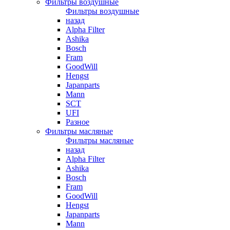
Фильтры воздушные
Фильтры воздушные
назад
Alpha Filter
Ashika
Bosch
Fram
GoodWill
Hengst
Japanparts
Mann
SCT
UFI
Разное
Фильтры масляные
Фильтры масляные
назад
Alpha Filter
Ashika
Bosch
Fram
GoodWill
Hengst
Japanparts
Mann