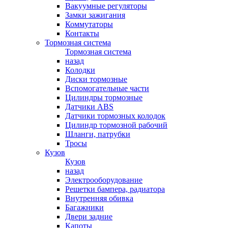
Вакуумные регуляторы
Замки зажигания
Коммутаторы
Контакты
Тормозная система
Тормозная система
назад
Колодки
Диски тормозные
Вспомогательные части
Цилиндры тормозные
Датчики ABS
Датчики тормозных колодок
Цилиндр тормозной рабочий
Шланги, патрубки
Тросы
Кузов
Кузов
назад
Электрооборудование
Решетки бампера, радиатора
Внутренняя обивка
Багажники
Двери задние
Капоты