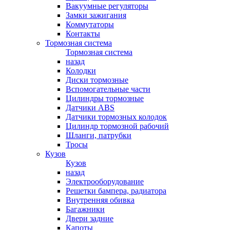
Вакуумные регуляторы
Замки зажигания
Коммутаторы
Контакты
Тормозная система
Тормозная система
назад
Колодки
Диски тормозные
Вспомогательные части
Цилиндры тормозные
Датчики ABS
Датчики тормозных колодок
Цилиндр тормозной рабочий
Шланги, патрубки
Тросы
Кузов
Кузов
назад
Электрооборудование
Решетки бампера, радиатора
Внутренняя обивка
Багажники
Двери задние
Капоты