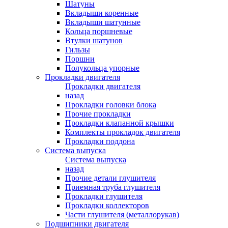
Шатуны
Вкладыши коренные
Вкладыши шатунные
Кольца поршневые
Втулки шатунов
Гильзы
Поршни
Полукольца упорные
Прокладки двигателя
Прокладки двигателя
назад
Прокладки головки блока
Прочие прокладки
Прокладки клапанной крышки
Комплекты прокладок двигателя
Прокладки поддона
Система выпуска
Система выпуска
назад
Прочие детали глушителя
Приемная труба глушителя
Прокладки глушителя
Прокладки коллекторов
Части глушителя (металлорукав)
Подшипники двигателя