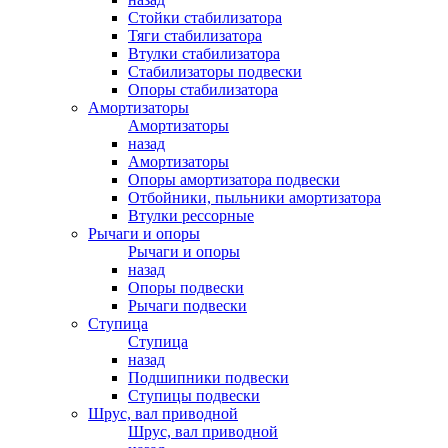
Стойки стабилизатора
Тяги стабилизатора
Втулки стабилизатора
Стабилизаторы подвески
Опоры стабилизатора
Амортизаторы
Амортизаторы
назад
Амортизаторы
Опоры амортизатора подвески
Отбойники, пыльники амортизатора
Втулки рессорные
Рычаги и опоры
Рычаги и опоры
назад
Опоры подвески
Рычаги подвески
Ступица
Ступица
назад
Подшипники подвески
Ступицы подвески
Шрус, вал приводной
Шрус, вал приводной