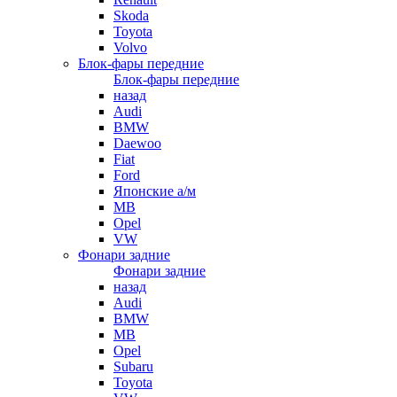
Skoda
Toyota
Volvo
Блок-фары передние
Блок-фары передние
назад
Audi
BMW
Daewoo
Fiat
Ford
Японские а/м
MB
Opel
VW
Фонари задние
Фонари задние
назад
Audi
BMW
MB
Opel
Subaru
Toyota