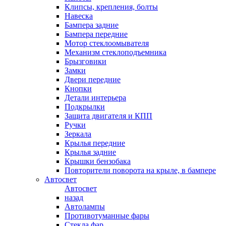
Клипсы, крепления, болты
Навеска
Бампера задние
Бампера передние
Мотор стеклоомывателя
Механизм стеклоподъемника
Брызговики
Замки
Двери передние
Кнопки
Детали интерьера
Подкрылки
Защита двигателя и КПП
Ручки
Зеркала
Крылья передние
Крылья задние
Крышки бензобака
Повторители поворота на крыле, в бампере
Автосвет
Автосвет
назад
Автолампы
Противотуманные фары
Стекла фар