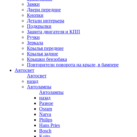
Замки
Двери передние
Кнопки
Детали интерьера
Подкрылки
Защита двигателя и КПП
Ручки
Зеркала
Крылья передние
Крылья задние
Крышки бензобака
Повторители поворота на крыле, в бампере
Автосвет
Автосвет
назад
Автолампы
Автолампы
назад
Разное
Osram
Narva
Philips
Hans Pries
Bosch
Koito