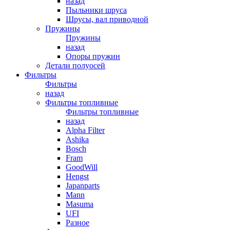
назад
Пыльники шруса
Шрусы, вал приводной
Пружины
Пружины
назад
Опоры пружин
Детали полуосей
Фильтры
Фильтры
назад
Фильтры топливные
Фильтры топливные
назад
Alpha Filter
Ashika
Bosch
Fram
GoodWill
Hengst
Japanparts
Mann
Masuma
UFI
Разное