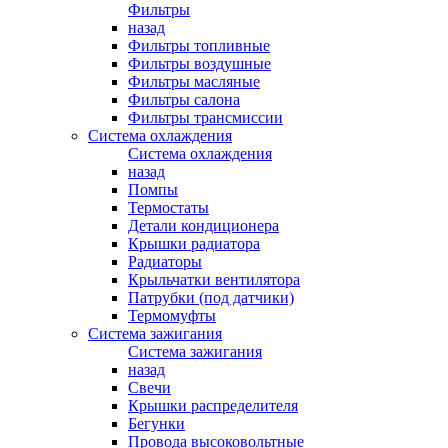
Фильтры
назад
Фильтры топливные
Фильтры воздушные
Фильтры масляные
Фильтры салона
Фильтры трансмиссии
Система охлаждения
Система охлаждения
назад
Помпы
Термостаты
Детали кондиционера
Крышки радиатора
Радиаторы
Крыльчатки вентилятора
Патрубки (под датчики)
Термомуфты
Система зажигания
Система зажигания
назад
Свечи
Крышки распределителя
Бегунки
Провода высоковольтные