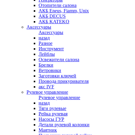
Отопители салона
АКБ Eneus, Fiamm, Unix
АКБ DECUS
АКБ KATEKO
Аксессуары
Аксессуары
назад
Разное
Инструмент
Лейблы
Освежители салона
Брелки
Ветровики
Заготовки ключей
Провода прикуривателя
акс IVF
Рулевое управление
Рулевое управление
назад
Тяги рулевые
Рейка рулевая
Насосы ГУР
Детали рулевой колонки
Маятник