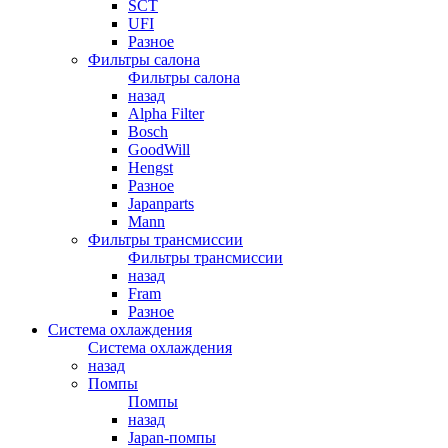
SCT
UFI
Разное
Фильтры салона
Фильтры салона
назад
Alpha Filter
Bosch
GoodWill
Hengst
Разное
Japanparts
Mann
Фильтры трансмиссии
Фильтры трансмиссии
назад
Fram
Разное
Система охлаждения
Система охлаждения
назад
Помпы
Помпы
назад
Japan-помпы