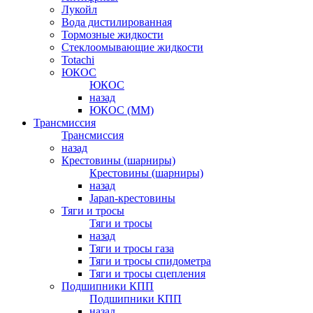
Лукойл
Вода дистилированная
Тормозные жидкости
Стеклоомывающие жидкости
Totachi
ЮКОС
ЮКОС
назад
ЮКОС (ММ)
Трансмиссия
Трансмиссия
назад
Крестовины (шарниры)
Крестовины (шарниры)
назад
Japan-крестовины
Тяги и тросы
Тяги и тросы
назад
Тяги и тросы газа
Тяги и тросы спидометра
Тяги и тросы сцепления
Подшипники КПП
Подшипники КПП
назад