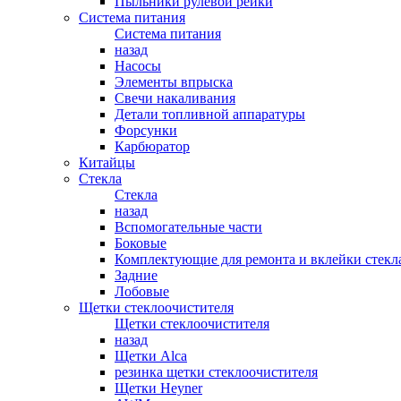
Пыльники рулевой рейки
Система питания
Система питания
назад
Насосы
Элементы впрыска
Свечи накаливания
Детали топливной аппаратуры
Форсунки
Карбюратор
Китайцы
Стекла
Стекла
назад
Вспомогательные части
Боковые
Комплектующие для ремонта и вклейки стекл
Задние
Лобовые
Щетки стеклоочистителя
Щетки стеклоочистителя
назад
Щетки Alca
резинка щетки стеклоочистителя
Щетки Heyner