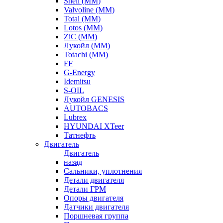
Shell (ММ)
Valvoline (ММ)
Total (ММ)
Lotos (ММ)
ZiC (ММ)
Лукойл (ММ)
Totachi (MM)
FF
G-Energy
Idemitsu
S-OIL
Лукойл GENESIS
AUTOBACS
Lubrex
HYUNDAI XTeer
Татнефть
Двигатель
Двигатель
назад
Сальники, уплотнения
Детали двигателя
Детали ГРМ
Опоры двигателя
Датчики двигателя
Поршневая группа