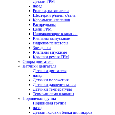
Детали ГРМ
назад
Ролики, натяжители
Шестерни р/вала, к/вала
Коромысла клапанов
Распредвалы
Цепи ГРМ
Направляющие клапанов
Клапаны выпускные
гидрокомпенсаторы
Звездочки
Клапаны впускные
Крышки ремня ГРМ
Опоры двигателя
Датчики двигателя
Датчики двигателя
назад
Датчики положения
Датчики давления масла
Датчики температуры
Термо-пневмо клапаны
Поршневая группа
Поршневая группа
назад
Детали головки блока цилиндров