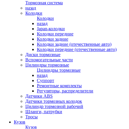
Тормозная система
назад
Колодки
Колодки
назад
Japan-колодки
Колодки передние
Колодки задние
Колодки задние (отечественные авто)
Колодки передние (отечественные авто)
Диски тормозные
Вспомогательные части
Цилиндры тормозные
Цилиндры тормозные
назад
Суппорт
Ремонтные комплекты
Регуляторы, распределители
Датчики ABS
Датчики тормозных колодок
Цилиндр тормозной рабочий
Шланги, патрубки
Тросы
Кузов
Кузов