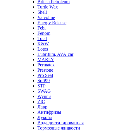
British Petroleum
Turtle Wax
Shell
Valvoline
Energy Release
Febi
Fenom
Total
K&W
Lotos
Lubrifilm, AVA-car
MARLY
Permatex
Prestone
Pro Seal
Soft99
STP
SWAG
Wynn's
ZIC
Лавр
Антифризы
Лукойл
Вода дистилированная
Тормозные жидкости