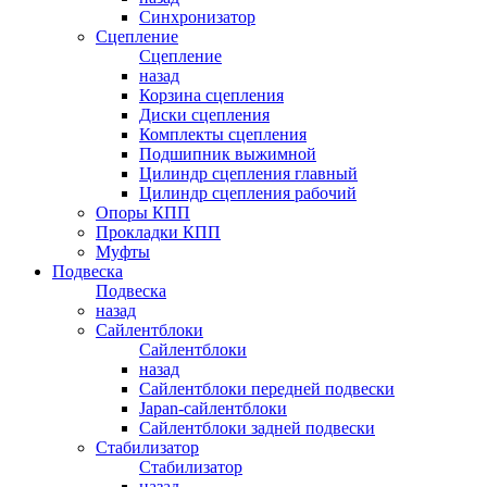
Синхронизатор
Сцепление
Сцепление
назад
Корзина сцепления
Диски сцепления
Комплекты сцепления
Подшипник выжимной
Цилиндр сцепления главный
Цилиндр сцепления рабочий
Опоры КПП
Прокладки КПП
Муфты
Подвеска
Подвеска
назад
Сайлентблоки
Сайлентблоки
назад
Сайлентблоки передней подвески
Japan-сайлентблоки
Сайлентблоки задней подвески
Стабилизатор
Стабилизатор
назад