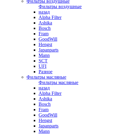
Фильтры воздушные
Фильтры воздушные
назад
Alpha Filter
Ashika
Bosch
Fram
GoodWill
Hengst
Japanparts
Mann
SCT
UFI
Разное
Фильтры масляные
Фильтры масляные
назад
Alpha Filter
Ashika
Bosch
Fram
GoodWill
Hengst
Japanparts
Mann