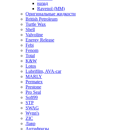
назад
Ravenol (ММ)
Оригинальные жидкости
British Petroleum
Turtle Wax
Shell
Valvoline
Energy Release
Febi
Fenom
Total
K&W
Lotos
Lubrifilm, AVA-car
MARLY
Permatex
Prestone
Pro Seal
Soft99
STP
SWAG
Wynn's
ZIC
Лавр
Антифризы