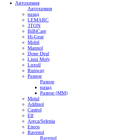
Автохимия
Автохимия
назад
LEMARC
3TON
BiBiCare
Hi-Gear
Mobil
Mannol
Done Deal
Liqui Moly
Luxoil
Runway
Разное
Разное
назад
Разное (ММ)
Motul
Addinol
Castrol
Elf
Areca/Selenia
Eneos
Ravenol
Ravenol