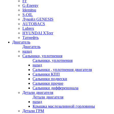
FF
G-Energy
Idemitsu
S-OIL
Лукойл GENESIS
AUTOBACS
Lubrex
HYUNDAI XTeer
Татнефть
Двигатель
Двигатель
назад
Сальники, уплотнения
Сальники, уплотнения
назад
Сальники , уплотнения двигателя
Сальники КПП
Сальники подвески
Сальники прочие
Сальники дифференциала
Детали двигателя
Детали двигателя
назад
Крышка маслозаливной горловины
Детали ГРМ