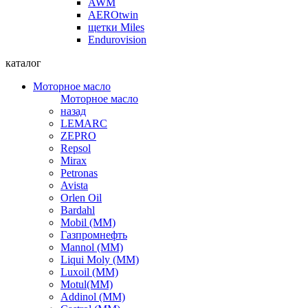
AWM
AEROtwin
щетки Miles
Endurovision
каталог
Моторное масло
Моторное масло
назад
LEMARC
ZEPRO
Repsol
Mirax
Petronas
Avista
Orlen Oil
Bardahl
Mobil (ММ)
Газпромнефть
Mannol (ММ)
Liqui Moly (ММ)
Luxoil (ММ)
Motul(ММ)
Addinol (ММ)