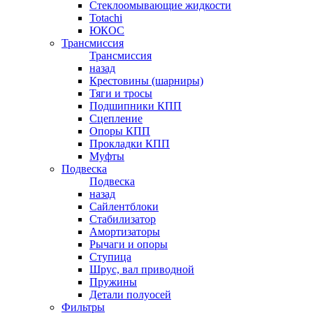
Стеклоомывающие жидкости
Totachi
ЮКОС
Трансмиссия
Трансмиссия
назад
Крестовины (шарниры)
Тяги и тросы
Подшипники КПП
Сцепление
Опоры КПП
Прокладки КПП
Муфты
Подвеска
Подвеска
назад
Сайлентблоки
Стабилизатор
Амортизаторы
Рычаги и опоры
Ступица
Шрус, вал приводной
Пружины
Детали полуосей
Фильтры