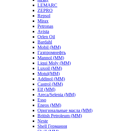
LEMARC
ZEPRO
Repsol
Mirax
Petronas
Avista
Orlen Oil
Bardahl
Mobil (ММ)
Газпромнефть
Mannol (ММ)
Liqui Moly (ММ)
Luxoil (ММ)
Motul(ММ)
Addinol (ММ)
Castrol (ММ)
Elf (ММ)
Areca/Selenia (ММ)
Esso
Eneos (ММ)
Оригинальные масла (ММ)
British Petroleum (ММ)
Neste
Shell Германия