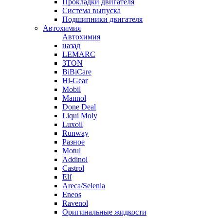
Прокладки двигателя
Система выпуска
Подшипники двигателя
Автохимия
Автохимия
назад
LEMARC
3TON
BiBiCare
Hi-Gear
Mobil
Mannol
Done Deal
Liqui Moly
Luxoil
Runway
Разное
Motul
Addinol
Castrol
Elf
Areca/Selenia
Eneos
Ravenol
Оригинальные жидкости