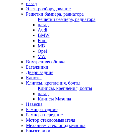
назад
Электрооборудование
Решетки бампера, радиатора
Решетки бампера, радиатора
назад
Audi
BMW
Ford
MB
Opel
VW
Внутренняя обивка
Багажники
Двери задние
Капоты
Клипсы, крепления, болты
Клипсы, крепления, болты
назад
Клипсы Masuma
Навеска
Бампера задние
Бампера передние
Мотор стеклоомывателя
Механизм стеклоподъемника
Брызговики