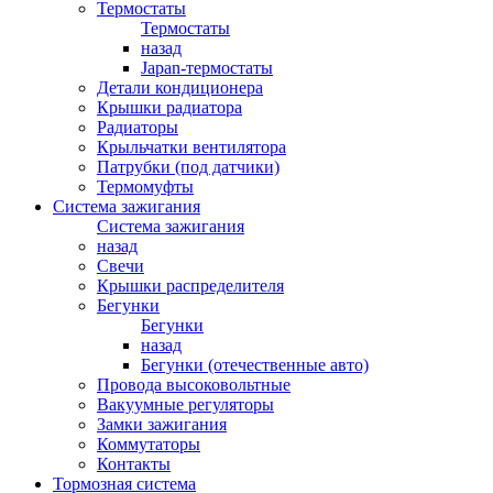
Термостаты
Термостаты
назад
Japan-термостаты
Детали кондиционера
Крышки радиатора
Радиаторы
Крыльчатки вентилятора
Патрубки (под датчики)
Термомуфты
Система зажигания
Система зажигания
назад
Свечи
Крышки распределителя
Бегунки
Бегунки
назад
Бегунки (отечественные авто)
Провода высоковольтные
Вакуумные регуляторы
Замки зажигания
Коммутаторы
Контакты
Тормозная система