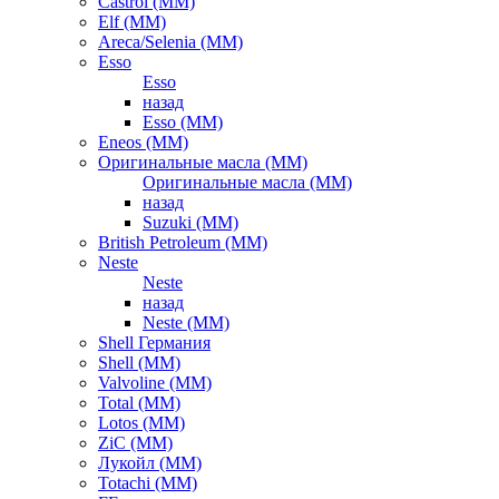
Castrol (ММ)
Elf (ММ)
Areca/Selenia (ММ)
Esso
Esso
назад
Esso (ММ)
Eneos (ММ)
Оригинальные масла (ММ)
Оригинальные масла (ММ)
назад
Suzuki (ММ)
British Petroleum (ММ)
Neste
Neste
назад
Neste (ММ)
Shell Германия
Shell (ММ)
Valvoline (ММ)
Total (ММ)
Lotos (ММ)
ZiC (ММ)
Лукойл (ММ)
Totachi (MM)