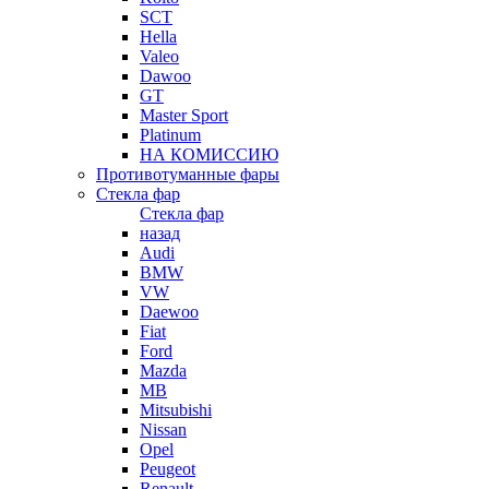
SCT
Hella
Valeo
Dawoo
GT
Master Sport
Platinum
НА КОМИССИЮ
Противотуманные фары
Стекла фар
Стекла фар
назад
Audi
BMW
VW
Daewoo
Fiat
Ford
Mazda
MB
Mitsubishi
Nissan
Opel
Peugeot
Renault