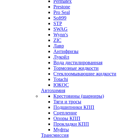
Permatex
Prestone
Pro Seal
Soft99
STP
SWAG
Wynn's
ZIC
Лавр
Антифризы
Лукойл
Вода дистилированная
Тормозные жидкости
Стеклоомывающие жидкости
Totachi
ЮКОС
Автохимия
Крестовины (шарниры)
Тяги и тросы
Подшипники КПП
Сцепление
Опоры КПП
Прокладки КПП
Муфты
Трансмиссия