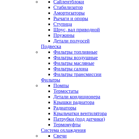
Сайлентблоки
Стабилизатор
Амортизаторы
Рычаги и опоры
Ступица
Шрус, вал приводной
Пружины
Детали полуосей
Подвеска
Фильтры топливные
Фильтры воздушные
Фильтры масляные
Фильтры салона
Фильтры трансмиссии
Фильтры
Помпы
Термостаты
Детали кондиционера
Крышки радиатора
Радиаторы
Крыльчатки вентилятора
Патрубки (под датчики)
Термомуфты
Система охлаждения
Свечи