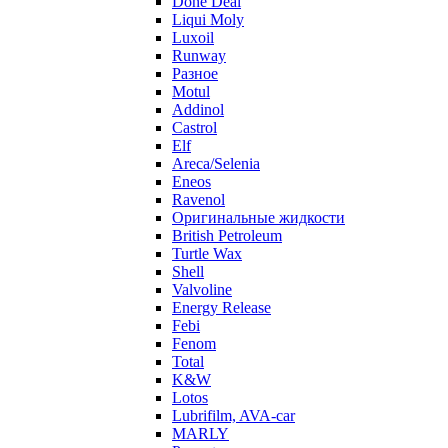
Done Deal
Liqui Moly
Luxoil
Runway
Разное
Motul
Addinol
Castrol
Elf
Areca/Selenia
Eneos
Ravenol
Оригинальные жидкости
British Petroleum
Turtle Wax
Shell
Valvoline
Energy Release
Febi
Fenom
Total
K&W
Lotos
Lubrifilm, AVA-car
MARLY