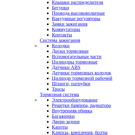
Крышки распределителя
Бегунки
Провода высоковольтные
Вакуумные регуляторы
Замки зажигания
Коммутаторы
Контакты
Система зажигания
Колодки
Диски тормозные
Вспомогательные части
Цилиндры тормозные
Датчики ABS
Датчики тормозных колодок
Цилиндр тормозной рабочий
Шланги, патрубки
Тросы
Тормозная система
Электрооборудование
Решетки бампера, радиатора
Внутренняя обивка
Багажники
Двери задние
Капоты
Клипсы, крепления, болты