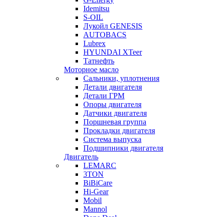
Idemitsu
S-OIL
Лукойл GENESIS
AUTOBACS
Lubrex
HYUNDAI XTeer
Татнефть
Моторное масло
Сальники, уплотнения
Детали двигателя
Детали ГРМ
Опоры двигателя
Датчики двигателя
Поршневая группа
Прокладки двигателя
Система выпуска
Подшипники двигателя
Двигатель
LEMARC
3TON
BiBiCare
Hi-Gear
Mobil
Mannol