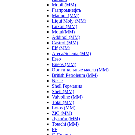
Mobil (ММ)
Газпромнефть
Mannol (ММ)
Liqui Moly (ММ)
Luxoil (ММ)
Motul(ММ)
Addinol (ММ)
Castrol (ММ)
Elf (ММ)
Areca/Selenia (ММ)
Esso
Eneos (ММ)
Оригинальные масла (ММ)
British Petroleum (ММ)
Neste
Shell Германия
Shell (ММ)
Valvoline (ММ)
Total (ММ)
Lotos (ММ)
ZiC (ММ)
Лукойл (ММ)
Totachi (MM)
FF
G-Energy