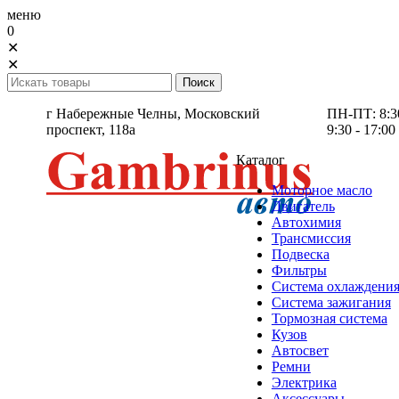
меню
0
✕
✕
г Набережные Челны,
Московский
ПН-ПТ: 8:30 
проспект, 118а
9:30 - 17:00
Каталог
Моторное масло
Двигатель
Автохимия
Трансмиссия
Подвеска
Фильтры
Система охлаждени
Система зажигания
Тормозная система
Кузов
Автосвет
Ремни
Электрика
Аксессуары