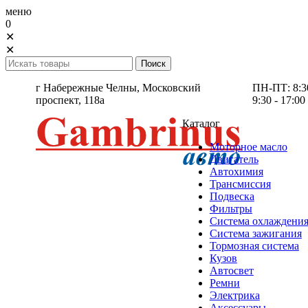
меню
0
✕
✕
г Набережные Челны,
Московский
ПН-ПТ: 8:30 
проспект, 118а
9:30 - 17:00
Каталог
Моторное масло
Двигатель
Автохимия
Трансмиссия
Подвеска
Фильтры
Система охлаждени
Система зажигания
Тормозная система
Кузов
Автосвет
Ремни
Электрика
Аксессуары