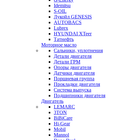
Idemitsu
S-OIL
Лукойл GENESIS
AUTOBACS
Lubrex
HYUNDAI XTeer
Татнефть
Моторное масло
Сальники, уплотнения
Детали двигателя
Детали ГРМ
Опоры двигателя
Датчики двигателя
Поршневая группа
Прокладки двигателя
Система выпуска
Подшипники двигателя
Двигатель
LEMARC
3TON
BiBiCare
Hi-Gear
Mobil
Mannol