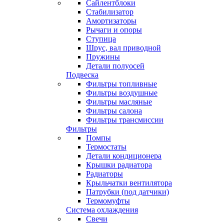
Сайлентблоки
Стабилизатор
Амортизаторы
Рычаги и опоры
Ступица
Шрус, вал приводной
Пружины
Детали полуосей
Подвеска
Фильтры топливные
Фильтры воздушные
Фильтры масляные
Фильтры салона
Фильтры трансмиссии
Фильтры
Помпы
Термостаты
Детали кондиционера
Крышки радиатора
Радиаторы
Крыльчатки вентилятора
Патрубки (под датчики)
Термомуфты
Система охлаждения
Свечи