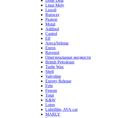
Done Deal
Liqui Moly
Luxoil
Runway
Разное
Motul
Addinol
Castrol
Elf
Areca/Selenia
Eneos
Ravenol
Оригинальные жидкости
British Petroleum
Turtle Wax
Shell
Valvoline
Energy Release
Febi
Fenom
Total
K&W
Lotos
Lubrifilm, AVA-car
MARLY