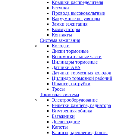
Крышки распределителя
Бегунки
Провода высоковольтные
Вакуумные регуляторы
Замки зажигания
Коммутаторы
Контакты
Система зажигания
Колодки
Диски тормозные
Вспомогательные части
Цилиндры тормозные
Датчики ABS
Датчики тормозных колодок
Цилиндр тормозной рабочий
Шланги, патрубки
Тросы
Тормозная система
Электрооборудование
Решетки бампера, радиатора
Внутренняя обивка
Багажники
Двери задние
Капоты
Клипсы, крепления, болты