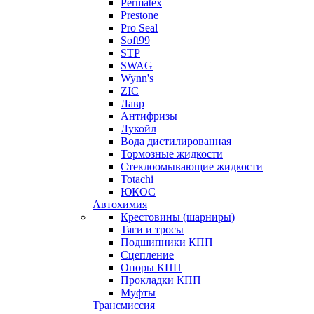
Permatex
Prestone
Pro Seal
Soft99
STP
SWAG
Wynn's
ZIC
Лавр
Антифризы
Лукойл
Вода дистилированная
Тормозные жидкости
Стеклоомывающие жидкости
Totachi
ЮКОС
Автохимия
Крестовины (шарниры)
Тяги и тросы
Подшипники КПП
Сцепление
Опоры КПП
Прокладки КПП
Муфты
Трансмиссия