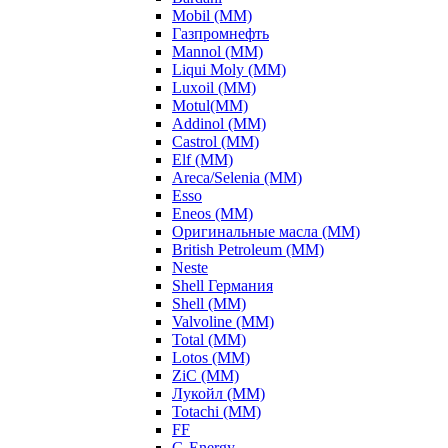
Mobil (ММ)
Газпромнефть
Mannol (ММ)
Liqui Moly (ММ)
Luxoil (ММ)
Motul(ММ)
Addinol (ММ)
Castrol (ММ)
Elf (ММ)
Areca/Selenia (ММ)
Esso
Eneos (ММ)
Оригинальные масла (ММ)
British Petroleum (ММ)
Neste
Shell Германия
Shell (ММ)
Valvoline (ММ)
Total (ММ)
Lotos (ММ)
ZiC (ММ)
Лукойл (ММ)
Totachi (MM)
FF
G-Energy