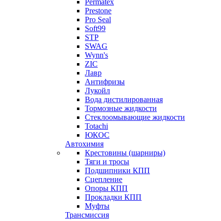
Permatex
Prestone
Pro Seal
Soft99
STP
SWAG
Wynn's
ZIC
Лавр
Антифризы
Лукойл
Вода дистилированная
Тормозные жидкости
Стеклоомывающие жидкости
Totachi
ЮКОС
Автохимия
Крестовины (шарниры)
Тяги и тросы
Подшипники КПП
Сцепление
Опоры КПП
Прокладки КПП
Муфты
Трансмиссия