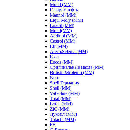
Mobil (ММ)
Газпромнефть
Mannol (ММ)
Liqui Moly (ММ)
Luxoil (ММ)
Motul(ММ)
Addinol (ММ)
Castrol (ММ)
Elf (ММ)
Areca/Selenia (ММ)
Esso
Eneos (ММ)
Оригинальные масла (ММ)
British Petroleum (ММ)
Neste
Shell Германия
Shell (ММ)
Valvoline (ММ)
Total (ММ)
Lotos (ММ)
ZiC (ММ)
Лукойл (ММ)
Totachi (MM)
FF
G-Energy