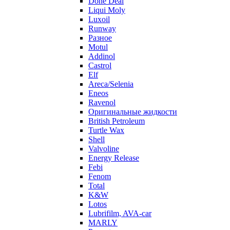
Done Deal
Liqui Moly
Luxoil
Runway
Разное
Motul
Addinol
Castrol
Elf
Areca/Selenia
Eneos
Ravenol
Оригинальные жидкости
British Petroleum
Turtle Wax
Shell
Valvoline
Energy Release
Febi
Fenom
Total
K&W
Lotos
Lubrifilm, AVA-car
MARLY