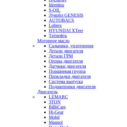
Idemitsu
S-OIL
Лукойл GENESIS
AUTOBACS
Lubrex
HYUNDAI XTeer
Татнефть
Моторное масло
Сальники, уплотнения
Детали двигателя
Детали ГРМ
Опоры двигателя
Датчики двигателя
Поршневая группа
Прокладки двигателя
Система выпуска
Подшипники двигателя
Двигатель
LEMARC
3TON
BiBiCare
Hi-Gear
Mobil
Mannol