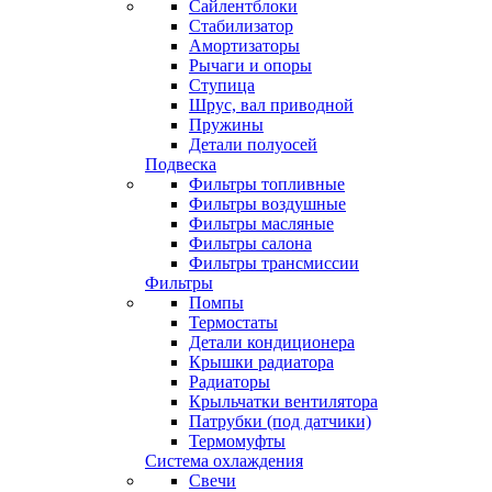
Сайлентблоки
Стабилизатор
Амортизаторы
Рычаги и опоры
Ступица
Шрус, вал приводной
Пружины
Детали полуосей
Подвеска
Фильтры топливные
Фильтры воздушные
Фильтры масляные
Фильтры салона
Фильтры трансмиссии
Фильтры
Помпы
Термостаты
Детали кондиционера
Крышки радиатора
Радиаторы
Крыльчатки вентилятора
Патрубки (под датчики)
Термомуфты
Система охлаждения
Свечи