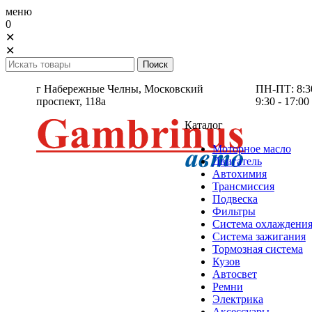
меню
0
✕
✕
г Набережные Челны,
Московский
ПН-ПТ: 8:30 
проспект, 118а
9:30 - 17:00
Каталог
Моторное масло
Двигатель
Автохимия
Трансмиссия
Подвеска
Фильтры
Система охлаждени
Система зажигания
Тормозная система
Кузов
Автосвет
Ремни
Электрика
Аксессуары