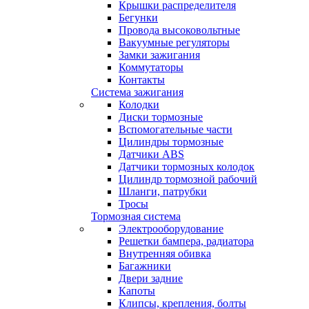
Крышки распределителя
Бегунки
Провода высоковольтные
Вакуумные регуляторы
Замки зажигания
Коммутаторы
Контакты
Система зажигания
Колодки
Диски тормозные
Вспомогательные части
Цилиндры тормозные
Датчики ABS
Датчики тормозных колодок
Цилиндр тормозной рабочий
Шланги, патрубки
Тросы
Тормозная система
Электрооборудование
Решетки бампера, радиатора
Внутренняя обивка
Багажники
Двери задние
Капоты
Клипсы, крепления, болты