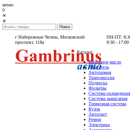
меню
0
✕
✕
г Набережные Челны,
Московский
ПН-ПТ: 8:30 
проспект, 118а
9:30 - 17:00
Каталог
Моторное масло
Двигатель
Автохимия
Трансмиссия
Подвеска
Фильтры
Система охлаждени
Система зажигания
Тормозная система
Кузов
Автосвет
Ремни
Электрика
Аксессуары