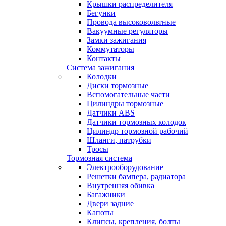
Крышки распределителя
Бегунки
Провода высоковольтные
Вакуумные регуляторы
Замки зажигания
Коммутаторы
Контакты
Система зажигания
Колодки
Диски тормозные
Вспомогательные части
Цилиндры тормозные
Датчики ABS
Датчики тормозных колодок
Цилиндр тормозной рабочий
Шланги, патрубки
Тросы
Тормозная система
Электрооборудование
Решетки бампера, радиатора
Внутренняя обивка
Багажники
Двери задние
Капоты
Клипсы, крепления, болты