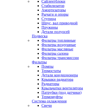
Сайлентблоки
Стабилизатор
Амортизаторы
Рычаги и опоры
Ступица
Шрус, вал приводной
Пружины
Детали полуосей
Подвеска
Фильтры топливные
Фильтры воздушные
Фильтры масляные
Фильтры салона
Фильтры трансмиссии
Фильтры
Помпы
Термостаты
Детали кондиционера
Крышки радиатора
Радиаторы
Крыльчатки вентилятора
Патрубки (под датчики)
Термомуфты
Система охлаждения
Свечи