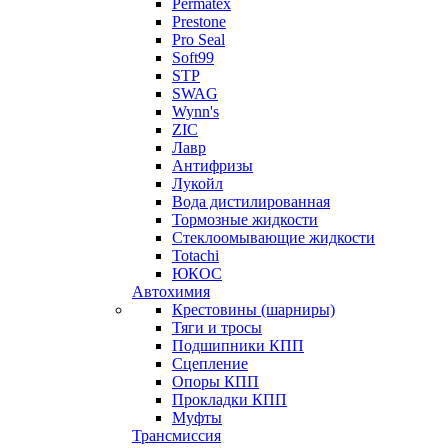
Permatex
Prestone
Pro Seal
Soft99
STP
SWAG
Wynn's
ZIC
Лавр
Антифризы
Лукойл
Вода дистилированная
Тормозные жидкости
Стеклоомывающие жидкости
Totachi
ЮКОС
Автохимия
Крестовины (шарниры)
Тяги и тросы
Подшипники КПП
Сцепление
Опоры КПП
Прокладки КПП
Муфты
Трансмиссия