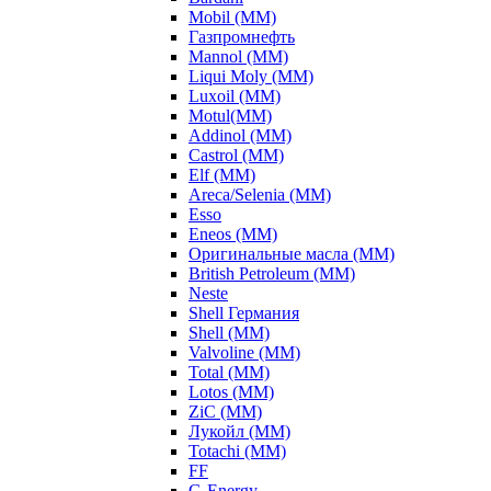
Mobil (ММ)
Газпромнефть
Mannol (ММ)
Liqui Moly (ММ)
Luxoil (ММ)
Motul(ММ)
Addinol (ММ)
Castrol (ММ)
Elf (ММ)
Areca/Selenia (ММ)
Esso
Eneos (ММ)
Оригинальные масла (ММ)
British Petroleum (ММ)
Neste
Shell Германия
Shell (ММ)
Valvoline (ММ)
Total (ММ)
Lotos (ММ)
ZiC (ММ)
Лукойл (ММ)
Totachi (MM)
FF
G-Energy