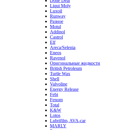
Done Deal
Liqui Moly
Luxoil
Runway
Разное
Motul
Addinol
Castrol
Elf
Areca/Selenia
Eneos
Ravenol
Оригинальные жидкости
British Petroleum
Turtle Wax
Shell
Valvoline
Energy Release
Febi
Fenom
Total
K&W
Lotos
Lubrifilm, AVA-car
MARLY