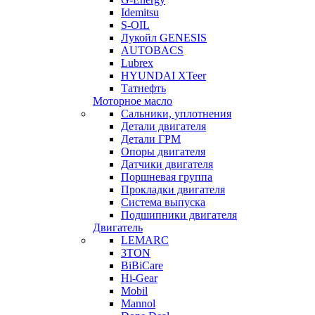
Idemitsu
S-OIL
Лукойл GENESIS
AUTOBACS
Lubrex
HYUNDAI XTeer
Татнефть
Моторное масло
Сальники, уплотнения
Детали двигателя
Детали ГРМ
Опоры двигателя
Датчики двигателя
Поршневая группа
Прокладки двигателя
Система выпуска
Подшипники двигателя
Двигатель
LEMARC
3TON
BiBiCare
Hi-Gear
Mobil
Mannol