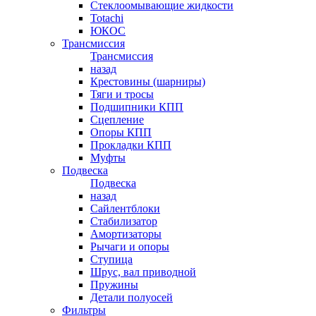
Стеклоомывающие жидкости
Totachi
ЮКОС
Трансмиссия
Трансмиссия
назад
Крестовины (шарниры)
Тяги и тросы
Подшипники КПП
Сцепление
Опоры КПП
Прокладки КПП
Муфты
Подвеска
Подвеска
назад
Сайлентблоки
Стабилизатор
Амортизаторы
Рычаги и опоры
Ступица
Шрус, вал приводной
Пружины
Детали полуосей
Фильтры