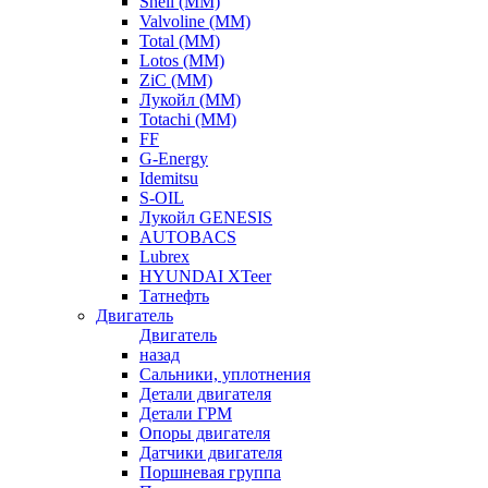
Shell (ММ)
Valvoline (ММ)
Total (ММ)
Lotos (ММ)
ZiC (ММ)
Лукойл (ММ)
Totachi (MM)
FF
G-Energy
Idemitsu
S-OIL
Лукойл GENESIS
AUTOBACS
Lubrex
HYUNDAI XTeer
Татнефть
Двигатель
Двигатель
назад
Сальники, уплотнения
Детали двигателя
Детали ГРМ
Опоры двигателя
Датчики двигателя
Поршневая группа