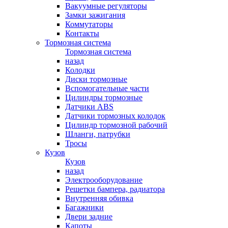
Вакуумные регуляторы
Замки зажигания
Коммутаторы
Контакты
Тормозная система
Тормозная система
назад
Колодки
Диски тормозные
Вспомогательные части
Цилиндры тормозные
Датчики ABS
Датчики тормозных колодок
Цилиндр тормозной рабочий
Шланги, патрубки
Тросы
Кузов
Кузов
назад
Электрооборудование
Решетки бампера, радиатора
Внутренняя обивка
Багажники
Двери задние
Капоты