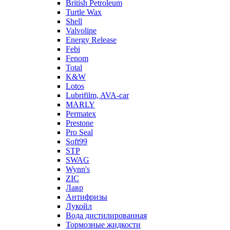
British Petroleum
Turtle Wax
Shell
Valvoline
Energy Release
Febi
Fenom
Total
K&W
Lotos
Lubrifilm, AVA-car
MARLY
Permatex
Prestone
Pro Seal
Soft99
STP
SWAG
Wynn's
ZIC
Лавр
Антифризы
Лукойл
Вода дистилированная
Тормозные жидкости