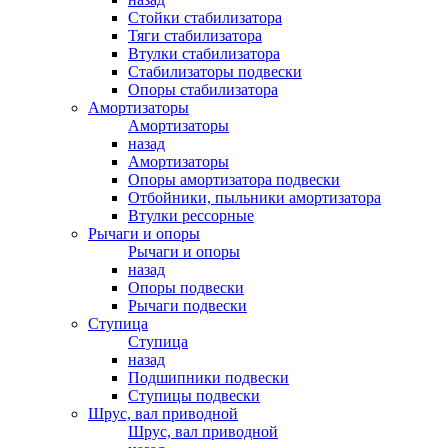
Стойки стабилизатора
Тяги стабилизатора
Втулки стабилизатора
Стабилизаторы подвески
Опоры стабилизатора
Амортизаторы
Амортизаторы
назад
Амортизаторы
Опоры амортизатора подвески
Отбойники, пыльники амортизатора
Втулки рессорные
Рычаги и опоры
Рычаги и опоры
назад
Опоры подвески
Рычаги подвески
Ступица
Ступица
назад
Подшипники подвески
Ступицы подвески
Шрус, вал приводной
Шрус, вал приводной