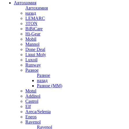
Автохимия
Автохимия
назад
LEMARC
3TON
BiBiCare
Hi-Gear
Mobil
Mannol
Done Deal
Liqui Moly
Luxoil
Runway
Разное
Разное
назад
Разное (ММ)
Motul
Addinol
Castrol
Elf
Areca/Selenia
Eneos
Ravenol
Ravenol