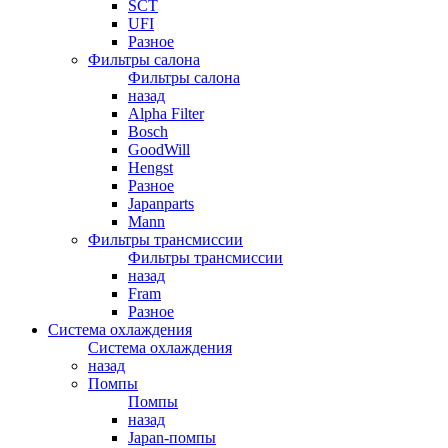
SCT
UFI
Разное
Фильтры салона
Фильтры салона
назад
Alpha Filter
Bosch
GoodWill
Hengst
Разное
Japanparts
Mann
Фильтры трансмиссии
Фильтры трансмиссии
назад
Fram
Разное
Система охлаждения
Система охлаждения
назад
Помпы
Помпы
назад
Japan-помпы