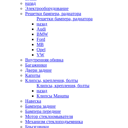
назад
Электрооборудование
Решетки бампера, радиатора
Решетки бампера, радиатора
назад
Audi
BMW
Ford
MB
Opel
VW
Внутренняя обивка
Багажники
Двери задние
Капоты
Клипсы, крепления, болты
Клипсы, крепления, болты
назад
Клипсы Masuma
Навеска
Бампера задние
Бампера передние
Мотор стеклоомывателя
Механизм стеклоподъемника
Брызговики