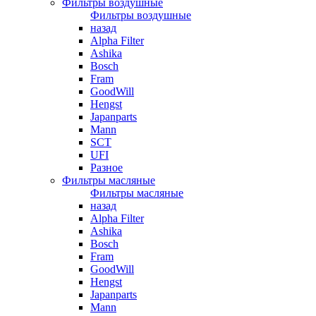
Фильтры воздушные
Фильтры воздушные
назад
Alpha Filter
Ashika
Bosch
Fram
GoodWill
Hengst
Japanparts
Mann
SCT
UFI
Разное
Фильтры масляные
Фильтры масляные
назад
Alpha Filter
Ashika
Bosch
Fram
GoodWill
Hengst
Japanparts
Mann