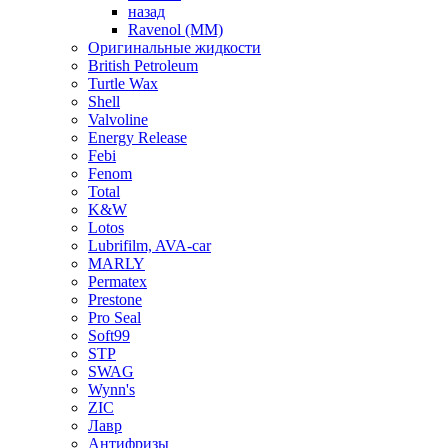
назад
Ravenol (ММ)
Оригинальные жидкости
British Petroleum
Turtle Wax
Shell
Valvoline
Energy Release
Febi
Fenom
Total
K&W
Lotos
Lubrifilm, AVA-car
MARLY
Permatex
Prestone
Pro Seal
Soft99
STP
SWAG
Wynn's
ZIC
Лавр
Антифризы