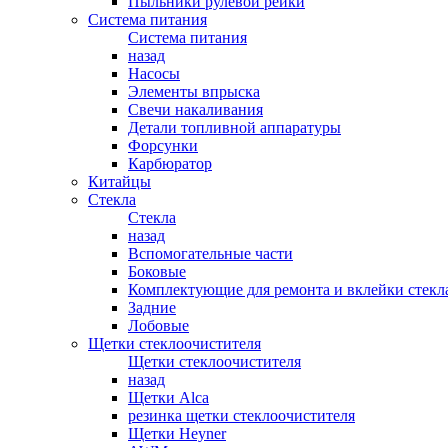
Пыльники рулевой рейки
Система питания
Система питания
назад
Насосы
Элементы впрыска
Свечи накаливания
Детали топливной аппаратуры
Форсунки
Карбюратор
Китайцы
Стекла
Стекла
назад
Вспомогательные части
Боковые
Комплектующие для ремонта и вклейки стекл
Задние
Лобовые
Щетки стеклоочистителя
Щетки стеклоочистителя
назад
Щетки Alca
резинка щетки стеклоочистителя
Щетки Heyner