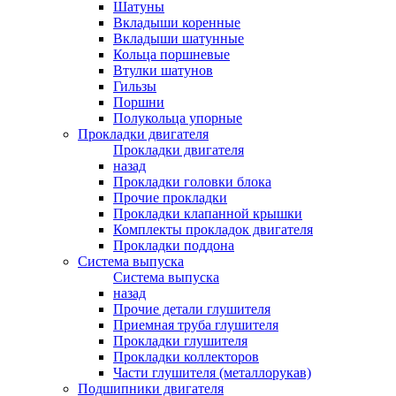
Шатуны
Вкладыши коренные
Вкладыши шатунные
Кольца поршневые
Втулки шатунов
Гильзы
Поршни
Полукольца упорные
Прокладки двигателя
Прокладки двигателя
назад
Прокладки головки блока
Прочие прокладки
Прокладки клапанной крышки
Комплекты прокладок двигателя
Прокладки поддона
Система выпуска
Система выпуска
назад
Прочие детали глушителя
Приемная труба глушителя
Прокладки глушителя
Прокладки коллекторов
Части глушителя (металлорукав)
Подшипники двигателя