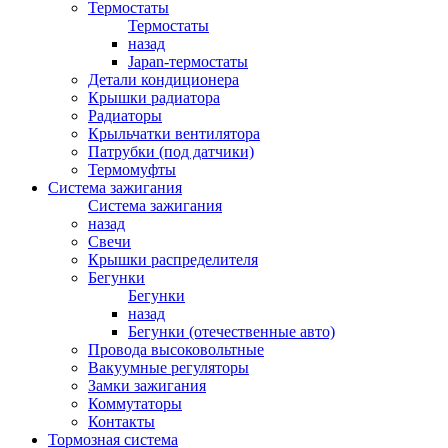
Термостаты
Термостаты
назад
Japan-термостаты
Детали кондиционера
Крышки радиатора
Радиаторы
Крыльчатки вентилятора
Патрубки (под датчики)
Термомуфты
Система зажигания
Система зажигания
назад
Свечи
Крышки распределителя
Бегунки
Бегунки
назад
Бегунки (отечественные авто)
Провода высоковольтные
Вакуумные регуляторы
Замки зажигания
Коммутаторы
Контакты
Тормозная система