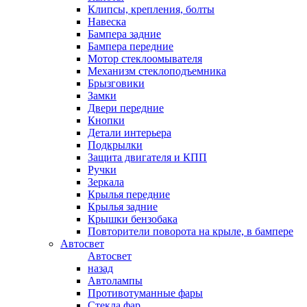
Клипсы, крепления, болты
Навеска
Бампера задние
Бампера передние
Мотор стеклоомывателя
Механизм стеклоподъемника
Брызговики
Замки
Двери передние
Кнопки
Детали интерьера
Подкрылки
Защита двигателя и КПП
Ручки
Зеркала
Крылья передние
Крылья задние
Крышки бензобака
Повторители поворота на крыле, в бампере
Автосвет
Автосвет
назад
Автолампы
Противотуманные фары
Стекла фар