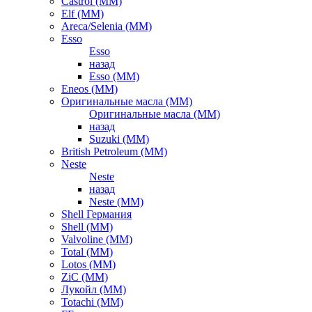
Castrol (ММ)
Elf (ММ)
Areca/Selenia (ММ)
Esso
Esso
назад
Esso (ММ)
Eneos (ММ)
Оригинальные масла (ММ)
Оригинальные масла (ММ)
назад
Suzuki (ММ)
British Petroleum (ММ)
Neste
Neste
назад
Neste (ММ)
Shell Германия
Shell (ММ)
Valvoline (ММ)
Total (ММ)
Lotos (ММ)
ZiC (ММ)
Лукойл (ММ)
Totachi (MM)