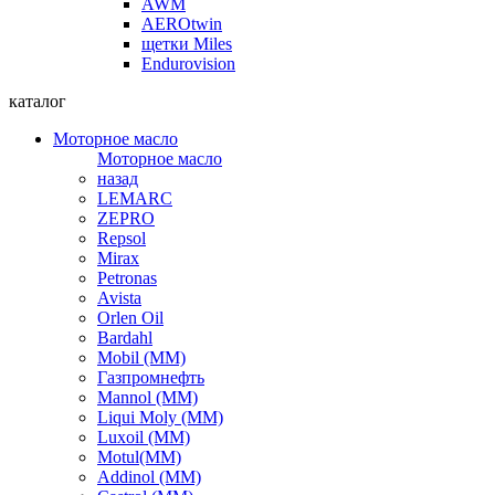
AWM
AEROtwin
щетки Miles
Endurovision
каталог
Моторное масло
Моторное масло
назад
LEMARC
ZEPRO
Repsol
Mirax
Petronas
Avista
Orlen Oil
Bardahl
Mobil (ММ)
Газпромнефть
Mannol (ММ)
Liqui Moly (ММ)
Luxoil (ММ)
Motul(ММ)
Addinol (ММ)