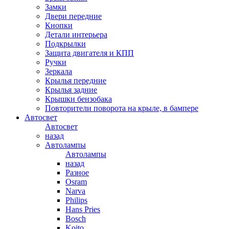
Замки
Двери передние
Кнопки
Детали интерьера
Подкрылки
Защита двигателя и КПП
Ручки
Зеркала
Крылья передние
Крылья задние
Крышки бензобака
Повторители поворота на крыле, в бампере
Автосвет
Автосвет
назад
Автолампы
Автолампы
назад
Разное
Osram
Narva
Philips
Hans Pries
Bosch
Koito