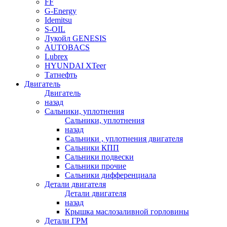
FF
G-Energy
Idemitsu
S-OIL
Лукойл GENESIS
AUTOBACS
Lubrex
HYUNDAI XTeer
Татнефть
Двигатель
Двигатель
назад
Сальники, уплотнения
Сальники, уплотнения
назад
Сальники , уплотнения двигателя
Сальники КПП
Сальники подвески
Сальники прочие
Сальники дифференциала
Детали двигателя
Детали двигателя
назад
Крышка маслозаливной горловины
Детали ГРМ