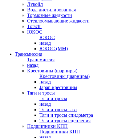
Лукойл
Вода дистилированная
Тормозные жидкости
Стеклоомывающие жидкости
Totachi
ЮКОС
ЮКОС
назад
ЮКОС (ММ)
Трансмиссия
Трансмиссия
назад
Крестовины (шарниры)
Крестовины (шарниры)
назад
Japan-крестовины
Тяги и тросы
Тяги и тросы
назад
Тяги и тросы газа
Тяги и тросы спидометра
Тяги и тросы сцепления
Подшипники КПП
Подшипники КПП
назад