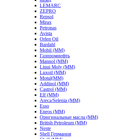
LEMARC
ZEPRO
Repsol
Mirax
Petronas
Avista
Orlen Oil
Bardahl
Mobil (ММ)
Газпромнефть
Mannol (ММ)
Liqui Moly (ММ)
Luxoil (ММ)
Motul(ММ)
Addinol (ММ)
Castrol (ММ)
Elf (ММ)
Areca/Selenia (ММ)
Esso
Eneos (ММ)
Оригинальные масла (ММ)
British Petroleum (ММ)
Neste
Shell Германия