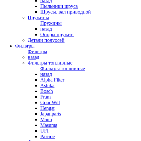
назад
Пыльники шруса
Шрусы, вал приводной
Пружины
Пружины
назад
Опоры пружин
Детали полуосей
Фильтры
Фильтры
назад
Фильтры топливные
Фильтры топливные
назад
Alpha Filter
Ashika
Bosch
Fram
GoodWill
Hengst
Japanparts
Mann
Masuma
UFI
Разное