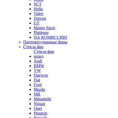
SCT
Hella
Valeo
Dawoo
GT
Master Sport
Platinum
НА КОМИССИЮ
Противотуманные фары
Стекла фар
Стекла фар
назад
Audi
BMW
VW
Daewoo
Fiat
Ford
Mazda
MB
Mitsubishi
Nissan
Opel
Peugeot
Renault