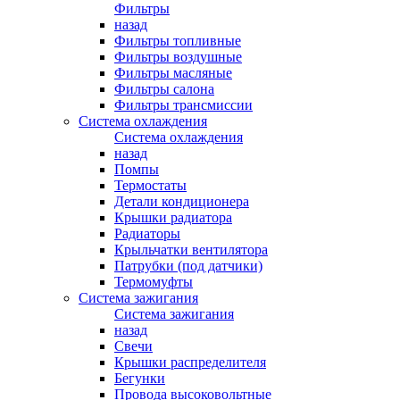
Фильтры
назад
Фильтры топливные
Фильтры воздушные
Фильтры масляные
Фильтры салона
Фильтры трансмиссии
Система охлаждения
Система охлаждения
назад
Помпы
Термостаты
Детали кондиционера
Крышки радиатора
Радиаторы
Крыльчатки вентилятора
Патрубки (под датчики)
Термомуфты
Система зажигания
Система зажигания
назад
Свечи
Крышки распределителя
Бегунки
Провода высоковольтные