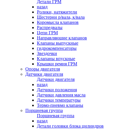
Детали ГРМ
назад
Ролики, натяжители
Шестерни р/вала, к/вала
Коромысла клапанов
Распредвалы
Цепи ГРМ
Направляющие клапанов
Клапаны выпускные
гидрокомпенсаторы
Звездочки
Клапаны впускные
Крышки ремня ГРМ
Опоры двигателя
Датчики двигателя
Датчики двигателя
назад
Датчики положения
Датчики давления масла
Датчики температуры
Термо-пневмо клапаны
Поршневая группа
Поршневая группа
назад
Детали головки блока цилиндров