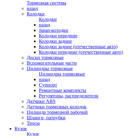
Тормозная система
назад
Колодки
Колодки
назад
Japan-колодки
Колодки передние
Колодки задние
Колодки задние (отечественные авто)
Колодки передние (отечественные авто)
Диски тормозные
Вспомогательные части
Цилиндры тормозные
Цилиндры тормозные
назад
Суппорт
Ремонтные комплекты
Регуляторы, распределители
Датчики ABS
Датчики тормозных колодок
Цилиндр тормозной рабочий
Шланги, патрубки
Тросы
Кузов
Кузов