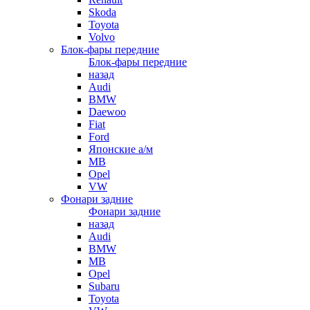
Skoda
Toyota
Volvo
Блок-фары передние
Блок-фары передние
назад
Audi
BMW
Daewoo
Fiat
Ford
Японские а/м
MB
Opel
VW
Фонари задние
Фонари задние
назад
Audi
BMW
MB
Opel
Subaru
Toyota