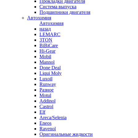
Прокладки двигателя
Система выпуска
Подшипники двигателя
Автохимия
Автохимия
назад
LEMARC
3TON
BiBiCare
Hi-Gear
Mobil
Mannol
Done Deal
Liqui Moly
Luxoil
Runway
Разное
Motul
Addinol
Castrol
Elf
Areca/Selenia
Eneos
Ravenol
Оригинальные жидкости