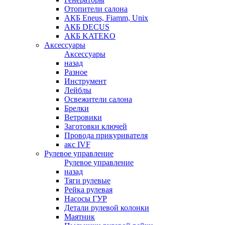
Отопители салона
АКБ Eneus, Fiamm, Unix
АКБ DECUS
АКБ KATEKO
Аксессуары
Аксессуары
назад
Разное
Инструмент
Лейблы
Освежители салона
Брелки
Ветровики
Заготовки ключей
Провода прикуривателя
акс IVF
Рулевое управление
Рулевое управление
назад
Тяги рулевые
Рейка рулевая
Насосы ГУР
Детали рулевой колонки
Маятник