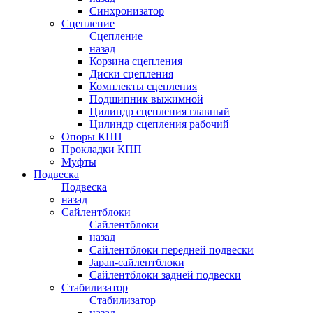
Синхронизатор
Сцепление
Сцепление
назад
Корзина сцепления
Диски сцепления
Комплекты сцепления
Подшипник выжимной
Цилиндр сцепления главный
Цилиндр сцепления рабочий
Опоры КПП
Прокладки КПП
Муфты
Подвеска
Подвеска
назад
Сайлентблоки
Сайлентблоки
назад
Сайлентблоки передней подвески
Japan-сайлентблоки
Сайлентблоки задней подвески
Стабилизатор
Стабилизатор
назад