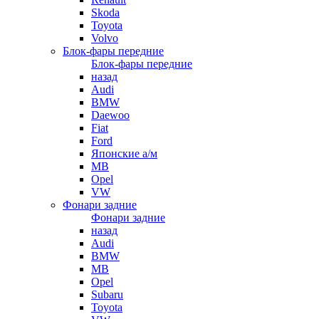
Skoda
Toyota
Volvo
Блок-фары передние
Блок-фары передние
назад
Audi
BMW
Daewoo
Fiat
Ford
Японские а/м
MB
Opel
VW
Фонари задние
Фонари задние
назад
Audi
BMW
MB
Opel
Subaru
Toyota