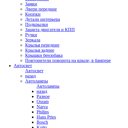
Замки
Двери передние
Кнопки
Детали интерьера
Подкрылки
Защита двигателя и КПП
Ручки
Зеркала
Крылья передние
Крылья задние
Крышки бензобака
Повторители поворота на крыле, в бампере
Автосвет
Автосвет
назад
Автолампы
Автолампы
назад
Разное
Osram
Narva
Philips
Hans Pries
Bosch
Koito