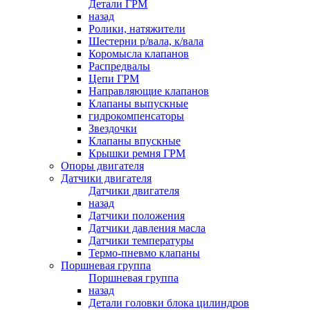
Детали ГРМ
назад
Ролики, натяжители
Шестерни р/вала, к/вала
Коромысла клапанов
Распредвалы
Цепи ГРМ
Направляющие клапанов
Клапаны выпускные
гидрокомпенсаторы
Звездочки
Клапаны впускные
Крышки ремня ГРМ
Опоры двигателя
Датчики двигателя
Датчики двигателя
назад
Датчики положения
Датчики давления масла
Датчики температуры
Термо-пневмо клапаны
Поршневая группа
Поршневая группа
назад
Детали головки блока цилиндров