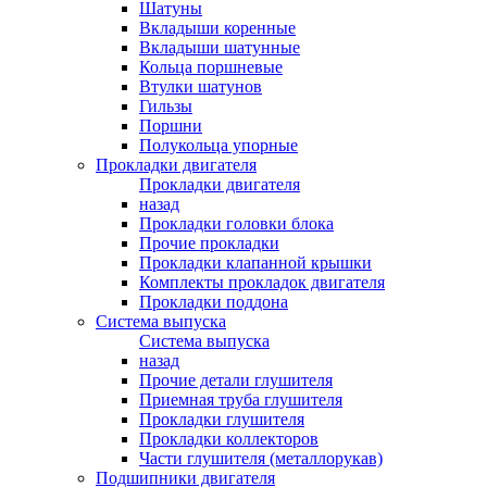
Шатуны
Вкладыши коренные
Вкладыши шатунные
Кольца поршневые
Втулки шатунов
Гильзы
Поршни
Полукольца упорные
Прокладки двигателя
Прокладки двигателя
назад
Прокладки головки блока
Прочие прокладки
Прокладки клапанной крышки
Комплекты прокладок двигателя
Прокладки поддона
Система выпуска
Система выпуска
назад
Прочие детали глушителя
Приемная труба глушителя
Прокладки глушителя
Прокладки коллекторов
Части глушителя (металлорукав)
Подшипники двигателя