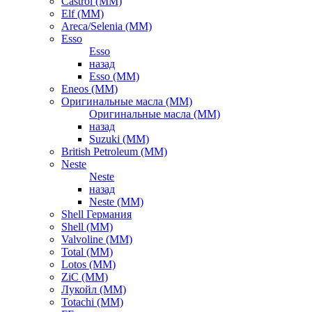
Castrol (ММ)
Elf (ММ)
Areca/Selenia (ММ)
Esso
Esso
назад
Esso (ММ)
Eneos (ММ)
Оригинальные масла (ММ)
Оригинальные масла (ММ)
назад
Suzuki (ММ)
British Petroleum (ММ)
Neste
Neste
назад
Neste (ММ)
Shell Германия
Shell (ММ)
Valvoline (ММ)
Total (ММ)
Lotos (ММ)
ZiC (ММ)
Лукойл (ММ)
Totachi (MM)