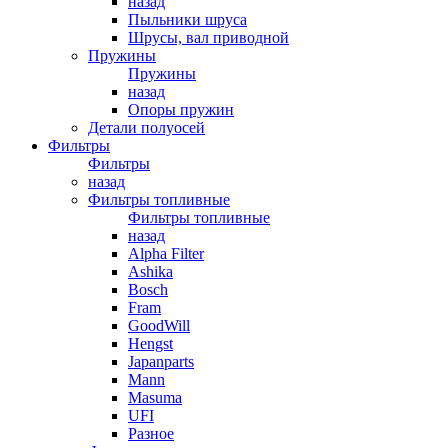
назад
Пыльники шруса
Шрусы, вал приводной
Пружины
Пружины
назад
Опоры пружин
Детали полуосей
Фильтры
Фильтры
назад
Фильтры топливные
Фильтры топливные
назад
Alpha Filter
Ashika
Bosch
Fram
GoodWill
Hengst
Japanparts
Mann
Masuma
UFI
Разное