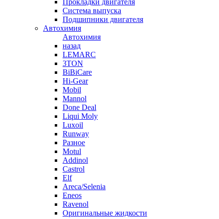
Прокладки двигателя
Система выпуска
Подшипники двигателя
Автохимия
Автохимия
назад
LEMARC
3TON
BiBiCare
Hi-Gear
Mobil
Mannol
Done Deal
Liqui Moly
Luxoil
Runway
Разное
Motul
Addinol
Castrol
Elf
Areca/Selenia
Eneos
Ravenol
Оригинальные жидкости