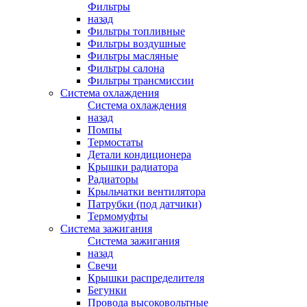
Фильтры
назад
Фильтры топливные
Фильтры воздушные
Фильтры масляные
Фильтры салона
Фильтры трансмиссии
Система охлаждения
Система охлаждения
назад
Помпы
Термостаты
Детали кондиционера
Крышки радиатора
Радиаторы
Крыльчатки вентилятора
Патрубки (под датчики)
Термомуфты
Система зажигания
Система зажигания
назад
Свечи
Крышки распределителя
Бегунки
Провода высоковольтные