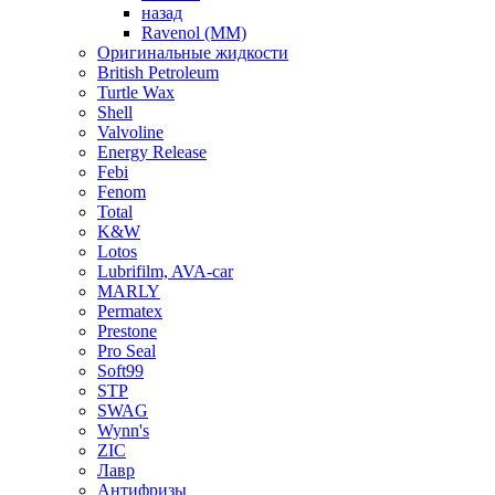
назад
Ravenol (ММ)
Оригинальные жидкости
British Petroleum
Turtle Wax
Shell
Valvoline
Energy Release
Febi
Fenom
Total
K&W
Lotos
Lubrifilm, AVA-car
MARLY
Permatex
Prestone
Pro Seal
Soft99
STP
SWAG
Wynn's
ZIC
Лавр
Антифризы