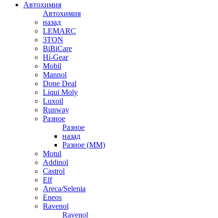
Автохимия
Автохимия
назад
LEMARC
3TON
BiBiCare
Hi-Gear
Mobil
Mannol
Done Deal
Liqui Moly
Luxoil
Runway
Разное
Разное
назад
Разное (ММ)
Motul
Addinol
Castrol
Elf
Areca/Selenia
Eneos
Ravenol
Ravenol