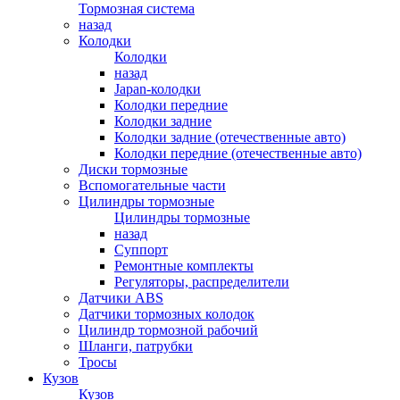
Тормозная система
назад
Колодки
Колодки
назад
Japan-колодки
Колодки передние
Колодки задние
Колодки задние (отечественные авто)
Колодки передние (отечественные авто)
Диски тормозные
Вспомогательные части
Цилиндры тормозные
Цилиндры тормозные
назад
Суппорт
Ремонтные комплекты
Регуляторы, распределители
Датчики ABS
Датчики тормозных колодок
Цилиндр тормозной рабочий
Шланги, патрубки
Тросы
Кузов
Кузов