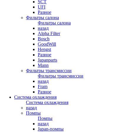
SCT
UFI
Разное
Фильтры салона
Фильтры салона
назад
Alpha Filter
Bosch
GoodWill
Hengst
Разное
Japanparts
Mann
Фильтры трансмиссии
Фильтры трансмиссии
назад
Fram
Разное
Система охлаждения
Система охлаждения
назад
Помпы
Помпы
назад
Japan-помпы