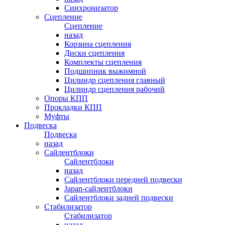
Синхронизатор
Сцепление
Сцепление
назад
Корзина сцепления
Диски сцепления
Комплекты сцепления
Подшипник выжимной
Цилиндр сцепления главный
Цилиндр сцепления рабочий
Опоры КПП
Прокладки КПП
Муфты
Подвеска
Подвеска
назад
Сайлентблоки
Сайлентблоки
назад
Сайлентблоки передней подвески
Japan-сайлентблоки
Сайлентблоки задней подвески
Стабилизатор
Стабилизатор
назад