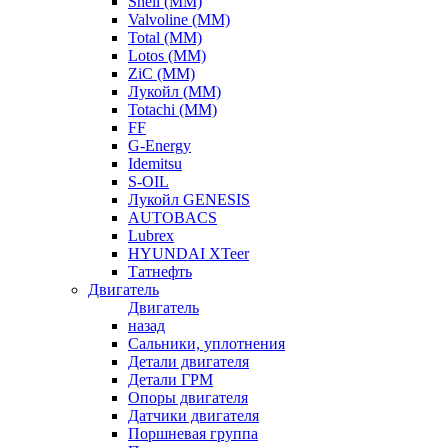
Shell (ММ)
Valvoline (ММ)
Total (ММ)
Lotos (ММ)
ZiC (ММ)
Лукойл (ММ)
Totachi (MM)
FF
G-Energy
Idemitsu
S-OIL
Лукойл GENESIS
AUTOBACS
Lubrex
HYUNDAI XTeer
Татнефть
Двигатель
Двигатель
назад
Сальники, уплотнения
Детали двигателя
Детали ГРМ
Опоры двигателя
Датчики двигателя
Поршневая группа