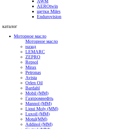
AWM
AEROtwin
щетки Miles
Endurovision
каталог
Моторное масло
Моторное масло
назад
LEMARC
ZEPRO
Repsol
Mirax
Petronas
Avista
Orlen Oil
Bardahl
Mobil (ММ)
Газпромнефть
Mannol (ММ)
Liqui Moly (ММ)
Luxoil (ММ)
Motul(ММ)
Addinol (ММ)