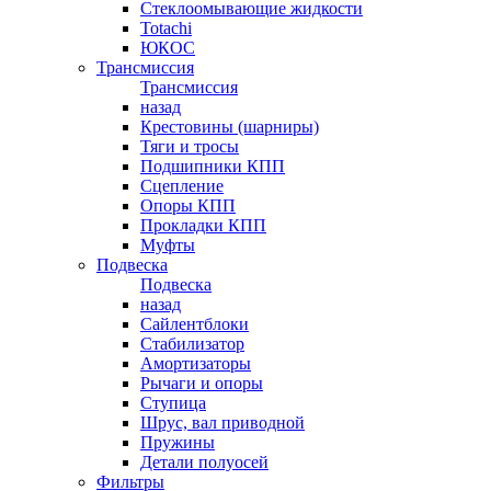
Стеклоомывающие жидкости
Totachi
ЮКОС
Трансмиссия
Трансмиссия
назад
Крестовины (шарниры)
Тяги и тросы
Подшипники КПП
Сцепление
Опоры КПП
Прокладки КПП
Муфты
Подвеска
Подвеска
назад
Сайлентблоки
Стабилизатор
Амортизаторы
Рычаги и опоры
Ступица
Шрус, вал приводной
Пружины
Детали полуосей
Фильтры