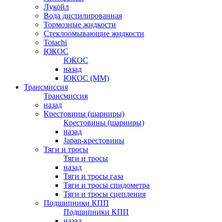
Лукойл
Вода дистилированная
Тормозные жидкости
Стеклоомывающие жидкости
Totachi
ЮКОС
ЮКОС
назад
ЮКОС (ММ)
Трансмиссия
Трансмиссия
назад
Крестовины (шарниры)
Крестовины (шарниры)
назад
Japan-крестовины
Тяги и тросы
Тяги и тросы
назад
Тяги и тросы газа
Тяги и тросы спидометра
Тяги и тросы сцепления
Подшипники КПП
Подшипники КПП
назад