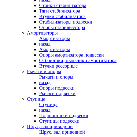
Стойки стабилизатора
Тяги стабилизатора
Втулки стабилизатора
Стабилизаторы подвески
Опоры стабилизатора
Амортизаторы
Амортизаторы
назад
Амортизаторы
Опоры амортизатора подвески
Отбойники, пыльники амортизатора
Втулки рессорные
Рычаги и опоры
Рычаги и опоры
назад
Опоры подвески
Рычаги подвески
Ступица
Ступица
назад
Подшипники подвески
Ступицы подвески
Шрус, вал приводной
Шрус, вал приводной