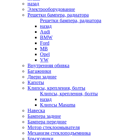
назад
Электрооборудование
Решетки бампера, радиатора
Решетки бампера, радиатора
назад
Audi
BMW
Ford
MB
Opel
VW
Внутренняя обивка
Багажники
Двери задние
Капоты
Клипсы, крепления, болты
Клипсы, крепления, болты
назад
Клипсы Masuma
Навеска
Бампера задние
Бампера передние
Мотор стеклоомывателя
Механизм стеклоподъемника
Брызговики