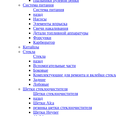
Пыльники рулевой рейки
Система питания
Система питания
назад
Насосы
Элементы впрыска
Свечи накаливания
Детали топливной аппаратуры
Форсунки
Карбюратор
Китайцы
Стекла
Стекла
назад
Вспомогательные части
Боковые
Комплектующие для ремонта и вклейки стекл
Задние
Лобовые
Щетки стеклоочистителя
Щетки стеклоочистителя
назад
Щетки Alca
резинка щетки стеклоочистителя
Щетки Heyner