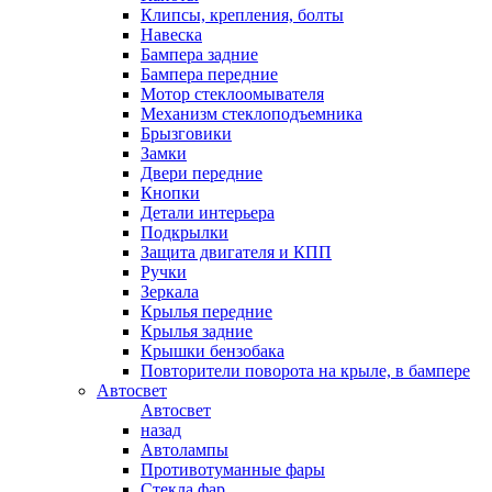
Клипсы, крепления, болты
Навеска
Бампера задние
Бампера передние
Мотор стеклоомывателя
Механизм стеклоподъемника
Брызговики
Замки
Двери передние
Кнопки
Детали интерьера
Подкрылки
Защита двигателя и КПП
Ручки
Зеркала
Крылья передние
Крылья задние
Крышки бензобака
Повторители поворота на крыле, в бампере
Автосвет
Автосвет
назад
Автолампы
Противотуманные фары
Стекла фар