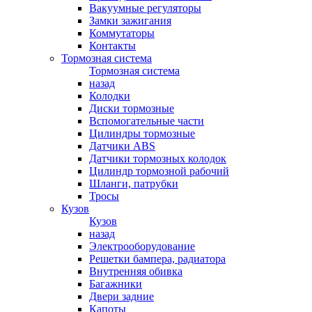
Вакуумные регуляторы
Замки зажигания
Коммутаторы
Контакты
Тормозная система
Тормозная система
назад
Колодки
Диски тормозные
Вспомогательные части
Цилиндры тормозные
Датчики ABS
Датчики тормозных колодок
Цилиндр тормозной рабочий
Шланги, патрубки
Тросы
Кузов
Кузов
назад
Электрооборудование
Решетки бампера, радиатора
Внутренняя обивка
Багажники
Двери задние
Капоты