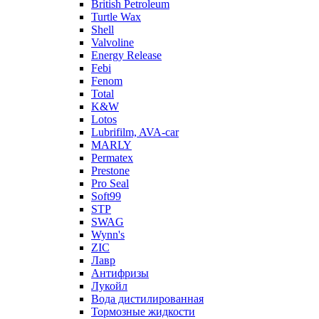
British Petroleum
Turtle Wax
Shell
Valvoline
Energy Release
Febi
Fenom
Total
K&W
Lotos
Lubrifilm, AVA-car
MARLY
Permatex
Prestone
Pro Seal
Soft99
STP
SWAG
Wynn's
ZIC
Лавр
Антифризы
Лукойл
Вода дистилированная
Тормозные жидкости