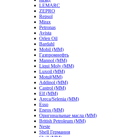
LEMARC
ZEPRO
Repsol
Mirax
Petronas
Avista
Orlen Oil
Bardahl
Mobil (ММ)
Газпромнефть
Mannol (ММ)
Liqui Moly (ММ)
Luxoil (ММ)
Motul(ММ)
Addinol (ММ)
Castrol (ММ)
Elf (ММ)
Areca/Selenia (ММ)
Esso
Eneos (ММ)
Оригинальные масла (ММ)
British Petroleum (ММ)
Neste
Shell Германия