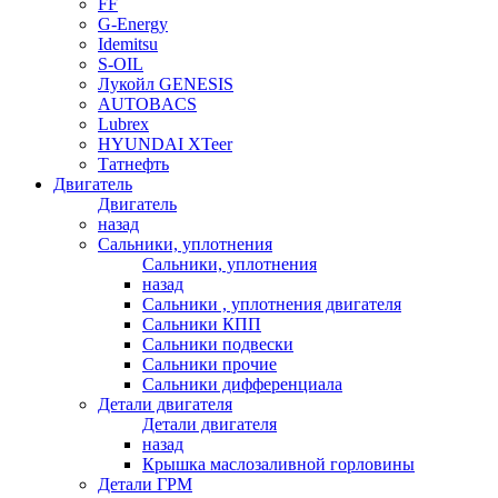
FF
G-Energy
Idemitsu
S-OIL
Лукойл GENESIS
AUTOBACS
Lubrex
HYUNDAI XTeer
Татнефть
Двигатель
Двигатель
назад
Сальники, уплотнения
Сальники, уплотнения
назад
Сальники , уплотнения двигателя
Сальники КПП
Сальники подвески
Сальники прочие
Сальники дифференциала
Детали двигателя
Детали двигателя
назад
Крышка маслозаливной горловины
Детали ГРМ