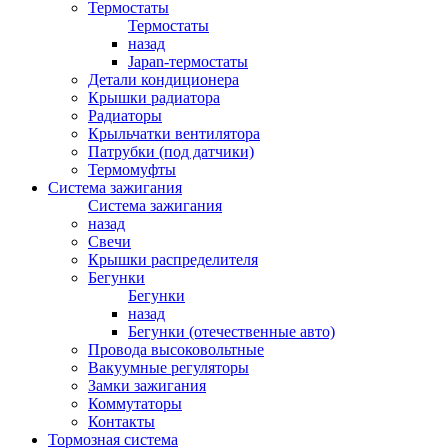
Термостаты
Термостаты
назад
Japan-термостаты
Детали кондиционера
Крышки радиатора
Радиаторы
Крыльчатки вентилятора
Патрубки (под датчики)
Термомуфты
Система зажигания
Система зажигания
назад
Свечи
Крышки распределителя
Бегунки
Бегунки
назад
Бегунки (отечественные авто)
Провода высоковольтные
Вакуумные регуляторы
Замки зажигания
Коммутаторы
Контакты
Тормозная система