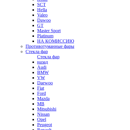
SCT
Hella
Valeo
Dawoo
GT
Master Sport
Platinum
НА КОМИССИЮ
Противотуманные фары
Стекла фар
Стекла фар
назад
Audi
BMW
VW
Daewoo
Fiat
Ford
Mazda
MB
Mitsubishi
Nissan
Opel
Peugeot
Renault