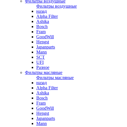
Фильтры воздушные
Фильтры воздушные
назад
Alpha Filter
Ashika
Bosch
Fram
GoodWill
Hengst
Japanparts
Mann
SCT
UFI
Разное
Фильтры масляные
Фильтры масляные
назад
Alpha Filter
Ashika
Bosch
Fram
GoodWill
Hengst
Japanparts
Mann