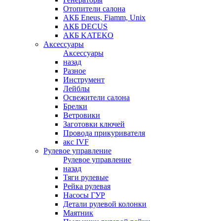
Отопители салона
АКБ Eneus, Fiamm, Unix
АКБ DECUS
АКБ KATEKO
Аксессуары
Аксессуары
назад
Разное
Инструмент
Лейблы
Освежители салона
Брелки
Ветровики
Заготовки ключей
Провода прикуривателя
акс IVF
Рулевое управление
Рулевое управление
назад
Тяги рулевые
Рейка рулевая
Насосы ГУР
Детали рулевой колонки
Маятник