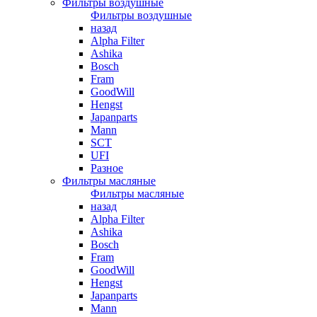
Фильтры воздушные
Фильтры воздушные
назад
Alpha Filter
Ashika
Bosch
Fram
GoodWill
Hengst
Japanparts
Mann
SCT
UFI
Разное
Фильтры масляные
Фильтры масляные
назад
Alpha Filter
Ashika
Bosch
Fram
GoodWill
Hengst
Japanparts
Mann