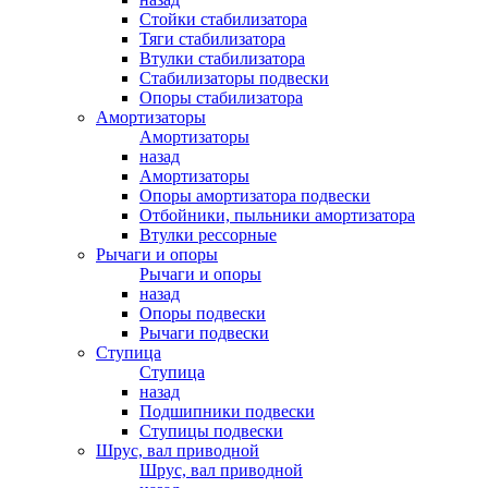
Стойки стабилизатора
Тяги стабилизатора
Втулки стабилизатора
Стабилизаторы подвески
Опоры стабилизатора
Амортизаторы
Амортизаторы
назад
Амортизаторы
Опоры амортизатора подвески
Отбойники, пыльники амортизатора
Втулки рессорные
Рычаги и опоры
Рычаги и опоры
назад
Опоры подвески
Рычаги подвески
Ступица
Ступица
назад
Подшипники подвески
Ступицы подвески
Шрус, вал приводной
Шрус, вал приводной