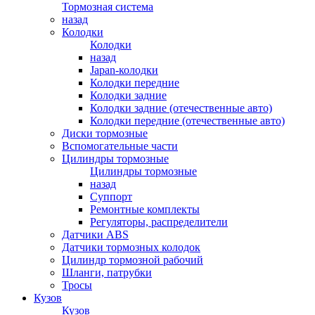
Тормозная система
назад
Колодки
Колодки
назад
Japan-колодки
Колодки передние
Колодки задние
Колодки задние (отечественные авто)
Колодки передние (отечественные авто)
Диски тормозные
Вспомогательные части
Цилиндры тормозные
Цилиндры тормозные
назад
Суппорт
Ремонтные комплекты
Регуляторы, распределители
Датчики ABS
Датчики тормозных колодок
Цилиндр тормозной рабочий
Шланги, патрубки
Тросы
Кузов
Кузов