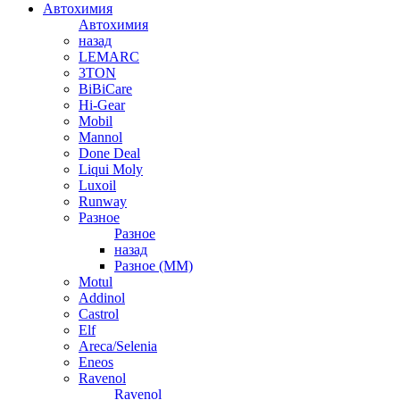
Автохимия
Автохимия
назад
LEMARC
3TON
BiBiCare
Hi-Gear
Mobil
Mannol
Done Deal
Liqui Moly
Luxoil
Runway
Разное
Разное
назад
Разное (ММ)
Motul
Addinol
Castrol
Elf
Areca/Selenia
Eneos
Ravenol
Ravenol