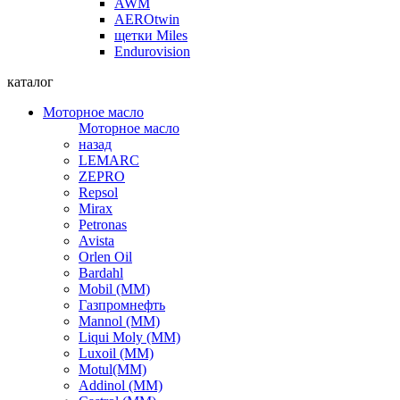
AWM
AEROtwin
щетки Miles
Endurovision
каталог
Моторное масло
Моторное масло
назад
LEMARC
ZEPRO
Repsol
Mirax
Petronas
Avista
Orlen Oil
Bardahl
Mobil (ММ)
Газпромнефть
Mannol (ММ)
Liqui Moly (ММ)
Luxoil (ММ)
Motul(ММ)
Addinol (ММ)