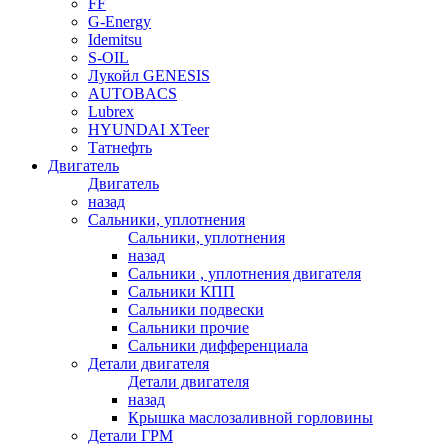
FF
G-Energy
Idemitsu
S-OIL
Лукойл GENESIS
AUTOBACS
Lubrex
HYUNDAI XTeer
Татнефть
Двигатель
Двигатель
назад
Сальники, уплотнения
Сальники, уплотнения
назад
Сальники , уплотнения двигателя
Сальники КПП
Сальники подвески
Сальники прочие
Сальники дифференциала
Детали двигателя
Детали двигателя
назад
Крышка маслозаливной горловины
Детали ГРМ