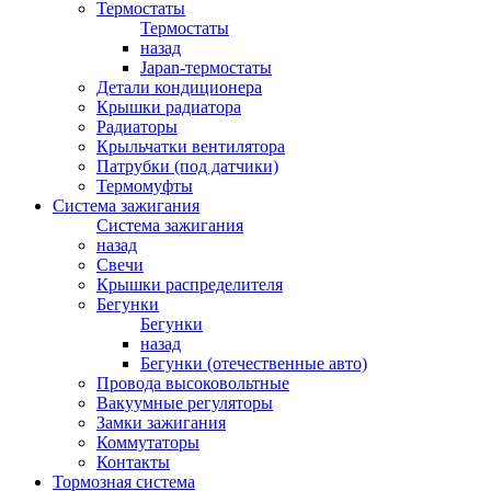
Термостаты
Термостаты
назад
Japan-термостаты
Детали кондиционера
Крышки радиатора
Радиаторы
Крыльчатки вентилятора
Патрубки (под датчики)
Термомуфты
Система зажигания
Система зажигания
назад
Свечи
Крышки распределителя
Бегунки
Бегунки
назад
Бегунки (отечественные авто)
Провода высоковольтные
Вакуумные регуляторы
Замки зажигания
Коммутаторы
Контакты
Тормозная система