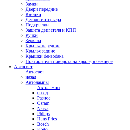
Замки
Двери передние
Кнопки
Детали интерьера
Подкрылки
Защита двигателя и КПП
Ручки
Зеркала
Крылья передние
Крылья задние
Крышки бензобака
Повторители поворота на крыле, в бампере
Автосвет
Автосвет
назад
Автолампы
Автолампы
назад
Разное
Osram
Narva
Philips
Hans Pries
Bosch
Koito