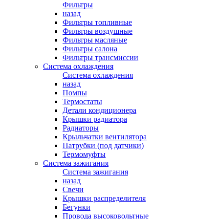
Фильтры
назад
Фильтры топливные
Фильтры воздушные
Фильтры масляные
Фильтры салона
Фильтры трансмиссии
Система охлаждения
Система охлаждения
назад
Помпы
Термостаты
Детали кондиционера
Крышки радиатора
Радиаторы
Крыльчатки вентилятора
Патрубки (под датчики)
Термомуфты
Система зажигания
Система зажигания
назад
Свечи
Крышки распределителя
Бегунки
Провода высоковольтные