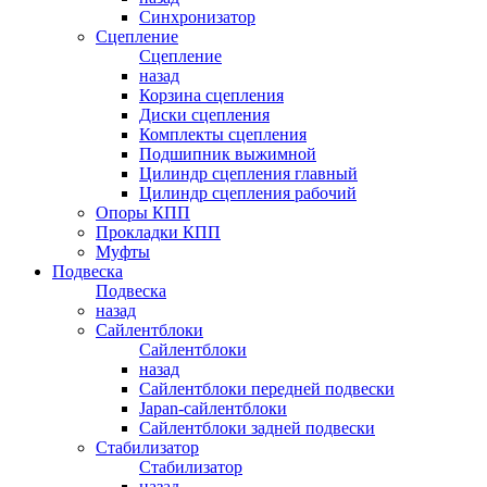
Синхронизатор
Сцепление
Сцепление
назад
Корзина сцепления
Диски сцепления
Комплекты сцепления
Подшипник выжимной
Цилиндр сцепления главный
Цилиндр сцепления рабочий
Опоры КПП
Прокладки КПП
Муфты
Подвеска
Подвеска
назад
Сайлентблоки
Сайлентблоки
назад
Сайлентблоки передней подвески
Japan-сайлентблоки
Сайлентблоки задней подвески
Стабилизатор
Стабилизатор
назад