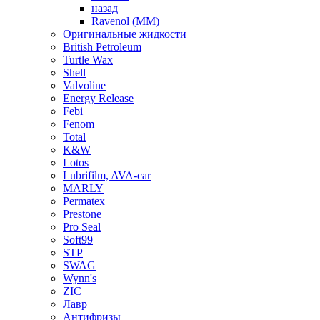
назад
Ravenol (ММ)
Оригинальные жидкости
British Petroleum
Turtle Wax
Shell
Valvoline
Energy Release
Febi
Fenom
Total
K&W
Lotos
Lubrifilm, AVA-car
MARLY
Permatex
Prestone
Pro Seal
Soft99
STP
SWAG
Wynn's
ZIC
Лавр
Антифризы