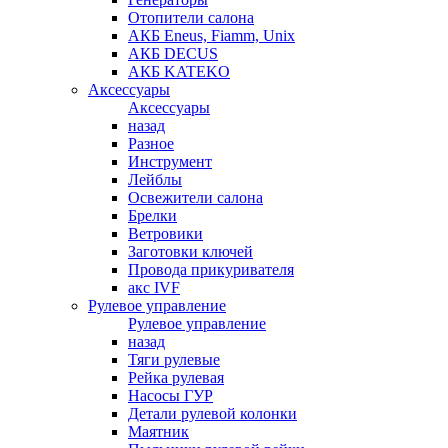
Отопители салона
АКБ Eneus, Fiamm, Unix
АКБ DECUS
АКБ KATEKO
Аксессуары
Аксессуары
назад
Разное
Инструмент
Лейблы
Освежители салона
Брелки
Ветровики
Заготовки ключей
Провода прикуривателя
акс IVF
Рулевое управление
Рулевое управление
назад
Тяги рулевые
Рейка рулевая
Насосы ГУР
Детали рулевой колонки
Маятник