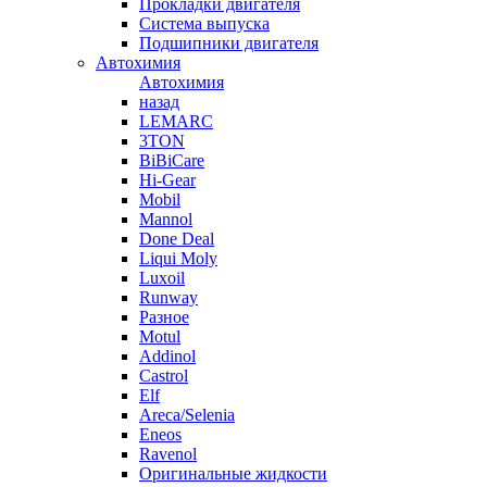
Прокладки двигателя
Система выпуска
Подшипники двигателя
Автохимия
Автохимия
назад
LEMARC
3TON
BiBiCare
Hi-Gear
Mobil
Mannol
Done Deal
Liqui Moly
Luxoil
Runway
Разное
Motul
Addinol
Castrol
Elf
Areca/Selenia
Eneos
Ravenol
Оригинальные жидкости