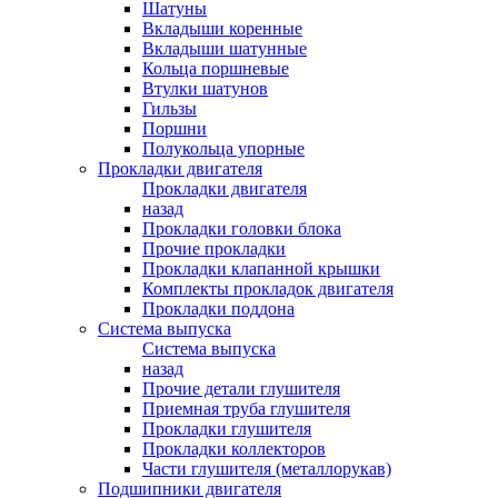
Шатуны
Вкладыши коренные
Вкладыши шатунные
Кольца поршневые
Втулки шатунов
Гильзы
Поршни
Полукольца упорные
Прокладки двигателя
Прокладки двигателя
назад
Прокладки головки блока
Прочие прокладки
Прокладки клапанной крышки
Комплекты прокладок двигателя
Прокладки поддона
Система выпуска
Система выпуска
назад
Прочие детали глушителя
Приемная труба глушителя
Прокладки глушителя
Прокладки коллекторов
Части глушителя (металлорукав)
Подшипники двигателя