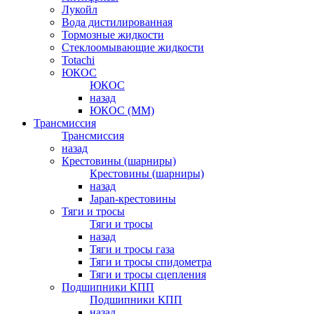
Лукойл
Вода дистилированная
Тормозные жидкости
Стеклоомывающие жидкости
Totachi
ЮКОС
ЮКОС
назад
ЮКОС (ММ)
Трансмиссия
Трансмиссия
назад
Крестовины (шарниры)
Крестовины (шарниры)
назад
Japan-крестовины
Тяги и тросы
Тяги и тросы
назад
Тяги и тросы газа
Тяги и тросы спидометра
Тяги и тросы сцепления
Подшипники КПП
Подшипники КПП
назад