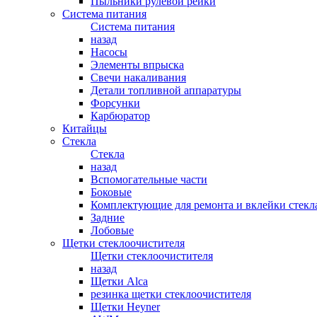
Пыльники рулевой рейки
Система питания
Система питания
назад
Насосы
Элементы впрыска
Свечи накаливания
Детали топливной аппаратуры
Форсунки
Карбюратор
Китайцы
Стекла
Стекла
назад
Вспомогательные части
Боковые
Комплектующие для ремонта и вклейки стекл
Задние
Лобовые
Щетки стеклоочистителя
Щетки стеклоочистителя
назад
Щетки Alca
резинка щетки стеклоочистителя
Щетки Heyner