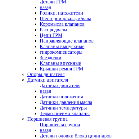
Детали ГРМ
назад
Ролики, натяжители
Шестерни р/вала, к/вала
Коромысла клапанов
Распредвалы
Цепи ГРМ
Направляющие клапанов
Клапаны выпускные
гидрокомпенсаторы
Звездочки
Клапаны впускные
Крышки ремня ГРМ
Опоры двигателя
Датчики двигателя
Датчики двигателя
назад
Датчики положения
Датчики давления масла
Датчики температуры
Термо-пневмо клапаны
Поршневая группа
Поршневая группа
назад
Детали головки блока цилиндров