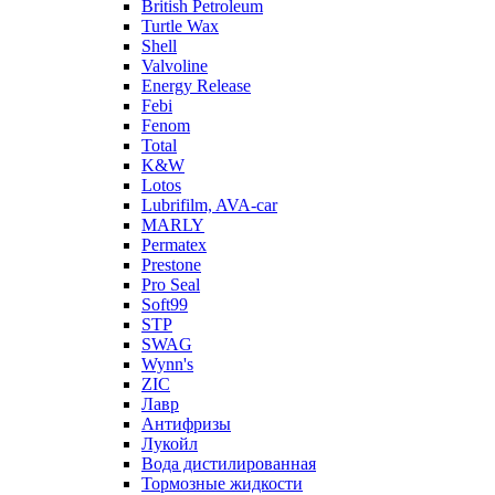
British Petroleum
Turtle Wax
Shell
Valvoline
Energy Release
Febi
Fenom
Total
K&W
Lotos
Lubrifilm, AVA-car
MARLY
Permatex
Prestone
Pro Seal
Soft99
STP
SWAG
Wynn's
ZIC
Лавр
Антифризы
Лукойл
Вода дистилированная
Тормозные жидкости