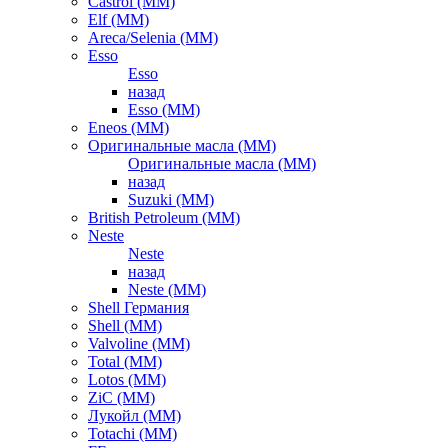
Castrol (ММ)
Elf (ММ)
Areca/Selenia (ММ)
Esso
Esso
назад
Esso (ММ)
Eneos (ММ)
Оригинальные масла (ММ)
Оригинальные масла (ММ)
назад
Suzuki (ММ)
British Petroleum (ММ)
Neste
Neste
назад
Neste (ММ)
Shell Германия
Shell (ММ)
Valvoline (ММ)
Total (ММ)
Lotos (ММ)
ZiC (ММ)
Лукойл (ММ)
Totachi (MM)