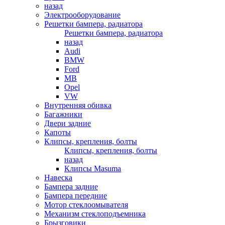
назад
Электрооборудование
Решетки бампера, радиатора
Решетки бампера, радиатора
назад
Audi
BMW
Ford
MB
Opel
VW
Внутренняя обивка
Багажники
Двери задние
Капоты
Клипсы, крепления, болты
Клипсы, крепления, болты
назад
Клипсы Masuma
Навеска
Бампера задние
Бампера передние
Мотор стеклоомывателя
Механизм стеклоподъемника
Брызговики