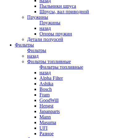
назад
Пыльники шруса
Шрусы, вал приводной
Пружины
Пружины
назад
Опоры пружин
Детали полуосей
Фильтры
Фильтры
назад
Фильтры топливные
Фильтры топливные
назад
Alpha Filter
Ashika
Bosch
Fram
GoodWill
Hengst
Japanparts
Mann
Masuma
UFI
Разное