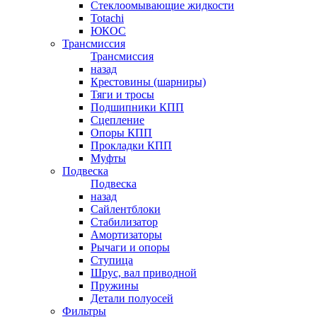
Стеклоомывающие жидкости
Totachi
ЮКОС
Трансмиссия
Трансмиссия
назад
Крестовины (шарниры)
Тяги и тросы
Подшипники КПП
Сцепление
Опоры КПП
Прокладки КПП
Муфты
Подвеска
Подвеска
назад
Сайлентблоки
Стабилизатор
Амортизаторы
Рычаги и опоры
Ступица
Шрус, вал приводной
Пружины
Детали полуосей
Фильтры