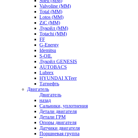
Shell (ММ)
Valvoline (ММ)
Total (ММ)
Lotos (ММ)
ZiC (ММ)
Лукойл (ММ)
Totachi (MM)
FF
G-Energy
Idemitsu
S-OIL
Лукойл GENESIS
AUTOBACS
Lubrex
HYUNDAI XTeer
Татнефть
Двигатель
Двигатель
назад
Сальники, уплотнения
Детали двигателя
Детали ГРМ
Опоры двигателя
Датчики двигателя
Поршневая группа