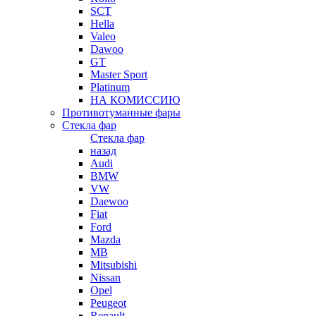
SCT
Hella
Valeo
Dawoo
GT
Master Sport
Platinum
НА КОМИССИЮ
Противотуманные фары
Стекла фар
Стекла фар
назад
Audi
BMW
VW
Daewoo
Fiat
Ford
Mazda
MB
Mitsubishi
Nissan
Opel
Peugeot
Renault