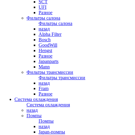
SCT
UFI
Разное
Фильтры салона
Фильтры салона
назад
Alpha Filter
Bosch
GoodWill
Hengst
Разное
Japanparts
Mann
Фильтры трансмиссии
Фильтры трансмиссии
назад
Fram
Разное
Система охлаждения
Система охлаждения
назад
Помпы
Помпы
назад
Japan-помпы