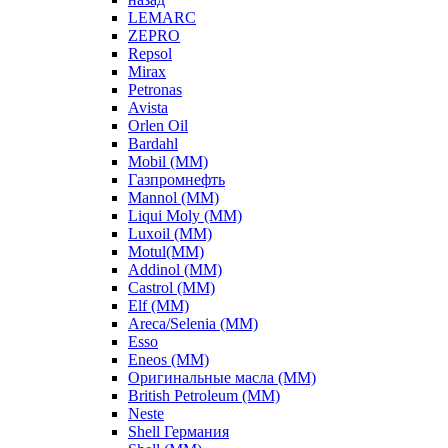
LEMARC
ZEPRO
Repsol
Mirax
Petronas
Avista
Orlen Oil
Bardahl
Mobil (ММ)
Газпромнефть
Mannol (ММ)
Liqui Moly (ММ)
Luxoil (ММ)
Motul(ММ)
Addinol (ММ)
Castrol (ММ)
Elf (ММ)
Areca/Selenia (ММ)
Esso
Eneos (ММ)
Оригинальные масла (ММ)
British Petroleum (ММ)
Neste
Shell Германия