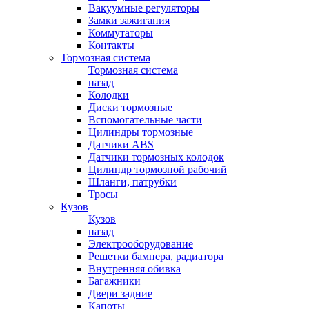
Вакуумные регуляторы
Замки зажигания
Коммутаторы
Контакты
Тормозная система
Тормозная система
назад
Колодки
Диски тормозные
Вспомогательные части
Цилиндры тормозные
Датчики ABS
Датчики тормозных колодок
Цилиндр тормозной рабочий
Шланги, патрубки
Тросы
Кузов
Кузов
назад
Электрооборудование
Решетки бампера, радиатора
Внутренняя обивка
Багажники
Двери задние
Капоты