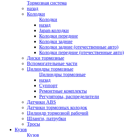
Тормозная система
назад
Колодки
Колодки
назад
Japan-колодки
Колодки передние
Колодки задние
Колодки задние (отечественные авто)
Колодки передние (отечественные авто)
Диски тормозные
Вспомогательные части
Цилиндры тормозные
Цилиндры тормозные
назад
Суппорт
Ремонтные комплекты
Регуляторы, распределители
Датчики ABS
Датчики тормозных колодок
Цилиндр тормозной рабочий
Шланги, патрубки
Тросы
Кузов
Кузов