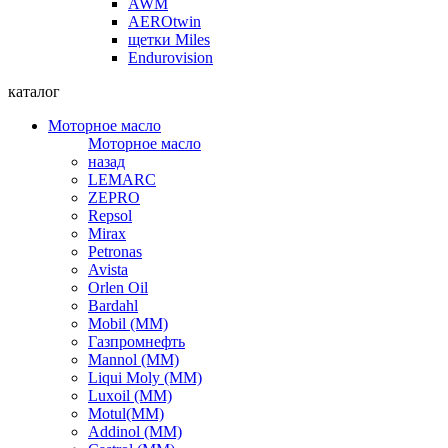
AWM
AEROtwin
щетки Miles
Endurovision
каталог
Моторное масло
Моторное масло
назад
LEMARC
ZEPRO
Repsol
Mirax
Petronas
Avista
Orlen Oil
Bardahl
Mobil (ММ)
Газпромнефть
Mannol (ММ)
Liqui Moly (ММ)
Luxoil (ММ)
Motul(ММ)
Addinol (ММ)