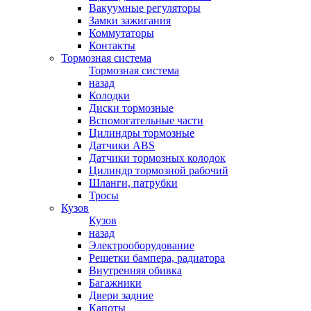
Вакуумные регуляторы
Замки зажигания
Коммутаторы
Контакты
Тормозная система
Тормозная система
назад
Колодки
Диски тормозные
Вспомогательные части
Цилиндры тормозные
Датчики ABS
Датчики тормозных колодок
Цилиндр тормозной рабочий
Шланги, патрубки
Тросы
Кузов
Кузов
назад
Электрооборудование
Решетки бампера, радиатора
Внутренняя обивка
Багажники
Двери задние
Капоты