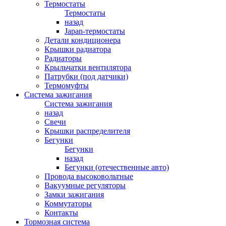
Термостаты
Термостаты
назад
Japan-термостаты
Детали кондиционера
Крышки радиатора
Радиаторы
Крыльчатки вентилятора
Патрубки (под датчики)
Термомуфты
Система зажигания
Система зажигания
назад
Свечи
Крышки распределителя
Бегунки
Бегунки
назад
Бегунки (отечественные авто)
Провода высоковольтные
Вакуумные регуляторы
Замки зажигания
Коммутаторы
Контакты
Тормозная система