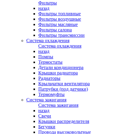
Фильтры
назад
Фильтры топливные
Фильтры воздушные
Фильтры масляные
Фильтры салона
Фильтры трансмиссии
Система охлаждения
Система охлаждения
назад
Помпы
Термостаты
Детали кондиционера
Крышки радиатора
Радиаторы
Крыльчатки вентилятора
Патрубки (под датчики)
Термомуфты
Система зажигания
Система зажигания
назад
Свечи
Крышки распределителя
Бегунки
Провода высоковольтные