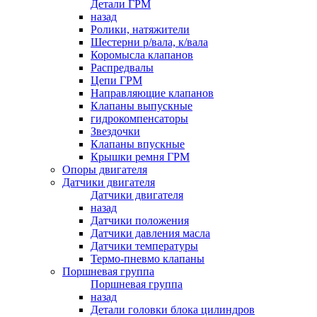
Детали ГРМ
назад
Ролики, натяжители
Шестерни р/вала, к/вала
Коромысла клапанов
Распредвалы
Цепи ГРМ
Направляющие клапанов
Клапаны выпускные
гидрокомпенсаторы
Звездочки
Клапаны впускные
Крышки ремня ГРМ
Опоры двигателя
Датчики двигателя
Датчики двигателя
назад
Датчики положения
Датчики давления масла
Датчики температуры
Термо-пневмо клапаны
Поршневая группа
Поршневая группа
назад
Детали головки блока цилиндров