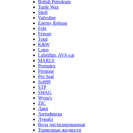
British Petroleum
Turtle Wax
Shell
Valvoline
Energy Release
Febi
Fenom
Total
K&W
Lotos
Lubrifilm, AVA-car
MARLY
Permatex
Prestone
Pro Seal
Soft99
STP
SWAG
Wynn's
ZIC
Лавр
Антифризы
Лукойл
Вода дистилированная
Тормозные жидкости