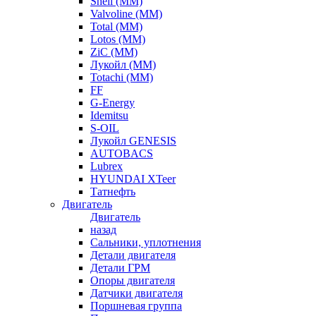
Shell (ММ)
Valvoline (ММ)
Total (ММ)
Lotos (ММ)
ZiC (ММ)
Лукойл (ММ)
Totachi (MM)
FF
G-Energy
Idemitsu
S-OIL
Лукойл GENESIS
AUTOBACS
Lubrex
HYUNDAI XTeer
Татнефть
Двигатель
Двигатель
назад
Сальники, уплотнения
Детали двигателя
Детали ГРМ
Опоры двигателя
Датчики двигателя
Поршневая группа