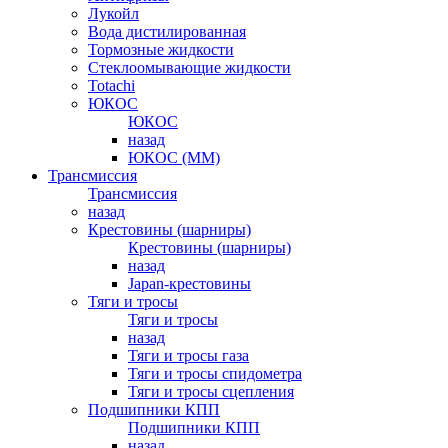
Лукойл
Вода дистилированная
Тормозные жидкости
Стеклоомывающие жидкости
Totachi
ЮКОС
ЮКОС
назад
ЮКОС (ММ)
Трансмиссия
Трансмиссия
назад
Крестовины (шарниры)
Крестовины (шарниры)
назад
Japan-крестовины
Тяги и тросы
Тяги и тросы
назад
Тяги и тросы газа
Тяги и тросы спидометра
Тяги и тросы сцепления
Подшипники КПП
Подшипники КПП
назад