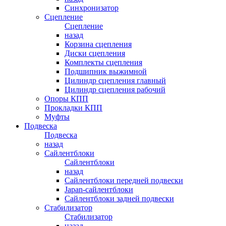
Синхронизатор
Сцепление
Сцепление
назад
Корзина сцепления
Диски сцепления
Комплекты сцепления
Подшипник выжимной
Цилиндр сцепления главный
Цилиндр сцепления рабочий
Опоры КПП
Прокладки КПП
Муфты
Подвеска
Подвеска
назад
Сайлентблоки
Сайлентблоки
назад
Сайлентблоки передней подвески
Japan-сайлентблоки
Сайлентблоки задней подвески
Стабилизатор
Стабилизатор
назад