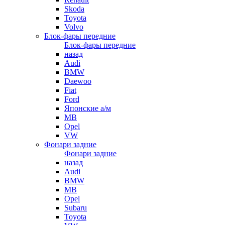
Skoda
Toyota
Volvo
Блок-фары передние
Блок-фары передние
назад
Audi
BMW
Daewoo
Fiat
Ford
Японские а/м
MB
Opel
VW
Фонари задние
Фонари задние
назад
Audi
BMW
MB
Opel
Subaru
Toyota