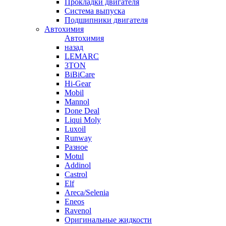
Прокладки двигателя
Система выпуска
Подшипники двигателя
Автохимия
Автохимия
назад
LEMARC
3TON
BiBiCare
Hi-Gear
Mobil
Mannol
Done Deal
Liqui Moly
Luxoil
Runway
Разное
Motul
Addinol
Castrol
Elf
Areca/Selenia
Eneos
Ravenol
Оригинальные жидкости