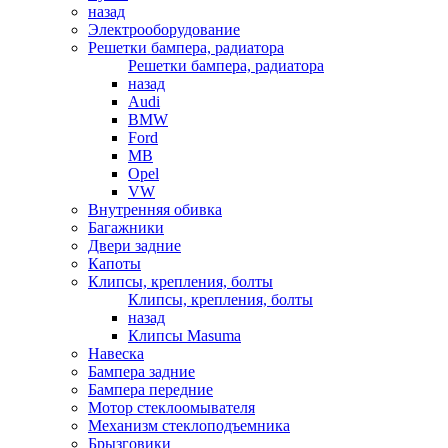
назад
Электрооборудование
Решетки бампера, радиатора
Решетки бампера, радиатора
назад
Audi
BMW
Ford
MB
Opel
VW
Внутренняя обивка
Багажники
Двери задние
Капоты
Клипсы, крепления, болты
Клипсы, крепления, болты
назад
Клипсы Masuma
Навеска
Бампера задние
Бампера передние
Мотор стеклоомывателя
Механизм стеклоподъемника
Брызговики