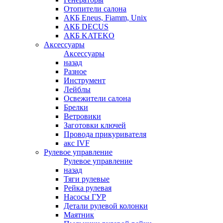
Отопители салона
АКБ Eneus, Fiamm, Unix
АКБ DECUS
АКБ KATEKO
Аксессуары
Аксессуары
назад
Разное
Инструмент
Лейблы
Освежители салона
Брелки
Ветровики
Заготовки ключей
Провода прикуривателя
акс IVF
Рулевое управление
Рулевое управление
назад
Тяги рулевые
Рейка рулевая
Насосы ГУР
Детали рулевой колонки
Маятник