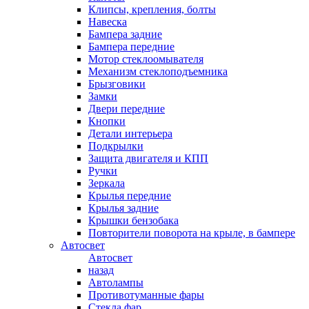
Клипсы, крепления, болты
Навеска
Бампера задние
Бампера передние
Мотор стеклоомывателя
Механизм стеклоподъемника
Брызговики
Замки
Двери передние
Кнопки
Детали интерьера
Подкрылки
Защита двигателя и КПП
Ручки
Зеркала
Крылья передние
Крылья задние
Крышки бензобака
Повторители поворота на крыле, в бампере
Автосвет
Автосвет
назад
Автолампы
Противотуманные фары
Стекла фар