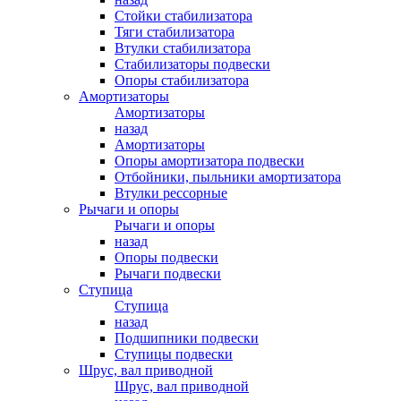
Стойки стабилизатора
Тяги стабилизатора
Втулки стабилизатора
Стабилизаторы подвески
Опоры стабилизатора
Амортизаторы
Амортизаторы
назад
Амортизаторы
Опоры амортизатора подвески
Отбойники, пыльники амортизатора
Втулки рессорные
Рычаги и опоры
Рычаги и опоры
назад
Опоры подвески
Рычаги подвески
Ступица
Ступица
назад
Подшипники подвески
Ступицы подвески
Шрус, вал приводной
Шрус, вал приводной