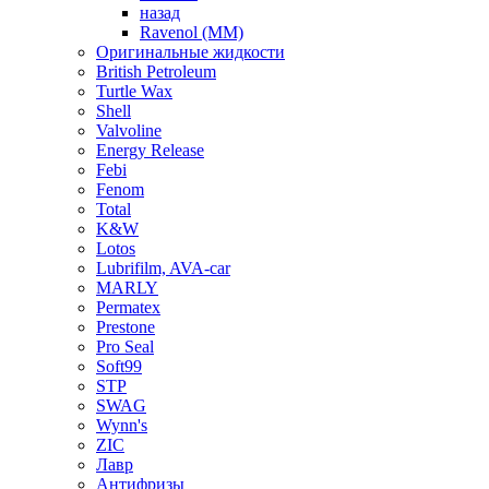
назад
Ravenol (ММ)
Оригинальные жидкости
British Petroleum
Turtle Wax
Shell
Valvoline
Energy Release
Febi
Fenom
Total
K&W
Lotos
Lubrifilm, AVA-car
MARLY
Permatex
Prestone
Pro Seal
Soft99
STP
SWAG
Wynn's
ZIC
Лавр
Антифризы