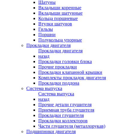
Шатуны
Вкладыши коренные
Вкладыши шатунные
Кольца поршневые
Втулки шатунов
Гильзы
Поршни
Полукольца упорные
Прокладки двигателя
Прокладки двигателя
назад
Прокладки головки блока
Прочие прокладки
Прокладки клапанной крышки
Комплекты прокладок двигателя
Прокладки поддона
Система выпуска
Система выпуска
назад
Прочие детали глушителя
Приемная труба глушителя
Прокладки глушителя
Прокладки коллекторов
Части глушителя (металлорукав)
Подшипники двигателя