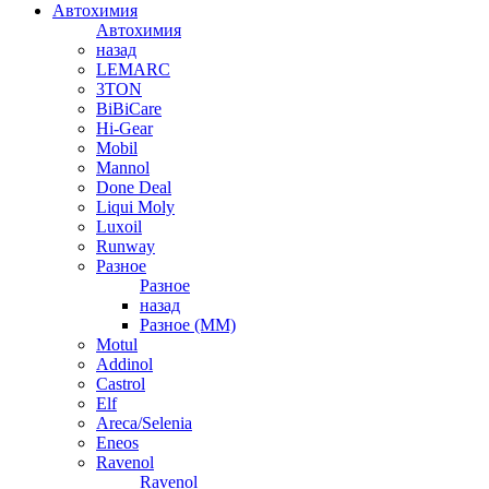
Автохимия
Автохимия
назад
LEMARC
3TON
BiBiCare
Hi-Gear
Mobil
Mannol
Done Deal
Liqui Moly
Luxoil
Runway
Разное
Разное
назад
Разное (ММ)
Motul
Addinol
Castrol
Elf
Areca/Selenia
Eneos
Ravenol
Ravenol