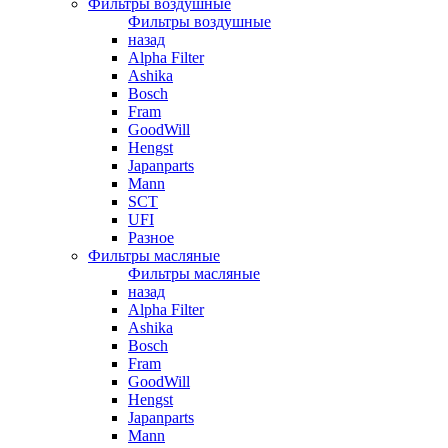
Фильтры воздушные
Фильтры воздушные
назад
Alpha Filter
Ashika
Bosch
Fram
GoodWill
Hengst
Japanparts
Mann
SCT
UFI
Разное
Фильтры масляные
Фильтры масляные
назад
Alpha Filter
Ashika
Bosch
Fram
GoodWill
Hengst
Japanparts
Mann