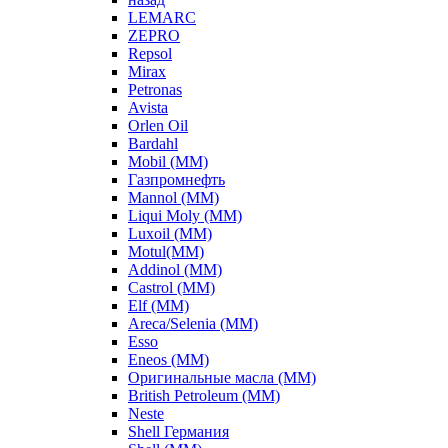
LEMARC
ZEPRO
Repsol
Mirax
Petronas
Avista
Orlen Oil
Bardahl
Mobil (ММ)
Газпромнефть
Mannol (ММ)
Liqui Moly (ММ)
Luxoil (ММ)
Motul(ММ)
Addinol (ММ)
Castrol (ММ)
Elf (ММ)
Areca/Selenia (ММ)
Esso
Eneos (ММ)
Оригинальные масла (ММ)
British Petroleum (ММ)
Neste
Shell Германия