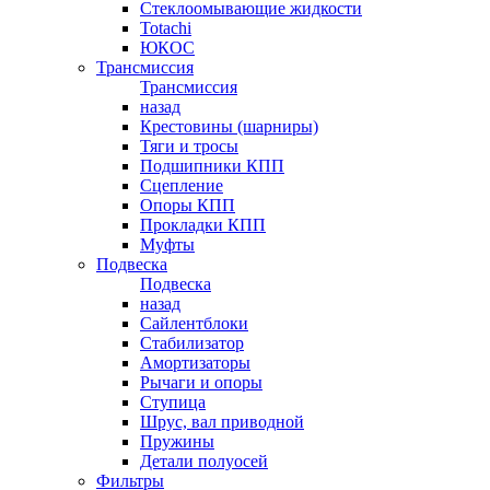
Стеклоомывающие жидкости
Totachi
ЮКОС
Трансмиссия
Трансмиссия
назад
Крестовины (шарниры)
Тяги и тросы
Подшипники КПП
Сцепление
Опоры КПП
Прокладки КПП
Муфты
Подвеска
Подвеска
назад
Сайлентблоки
Стабилизатор
Амортизаторы
Рычаги и опоры
Ступица
Шрус, вал приводной
Пружины
Детали полуосей
Фильтры