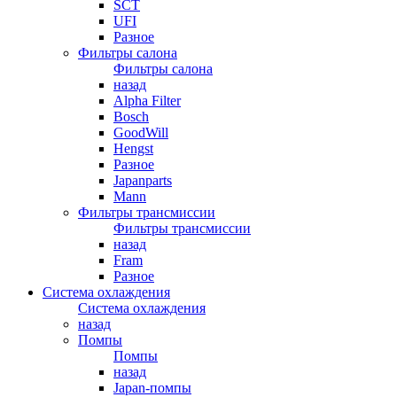
SCT
UFI
Разное
Фильтры салона
Фильтры салона
назад
Alpha Filter
Bosch
GoodWill
Hengst
Разное
Japanparts
Mann
Фильтры трансмиссии
Фильтры трансмиссии
назад
Fram
Разное
Система охлаждения
Система охлаждения
назад
Помпы
Помпы
назад
Japan-помпы