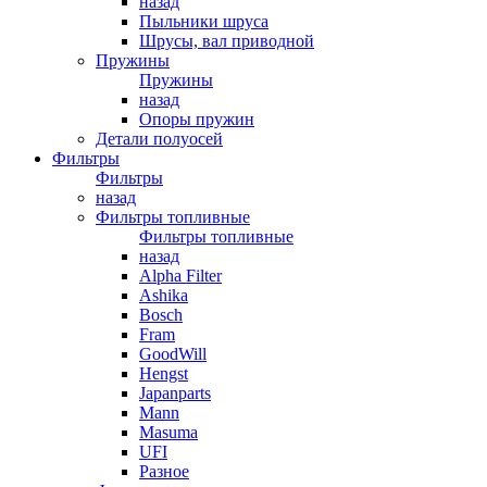
назад
Пыльники шруса
Шрусы, вал приводной
Пружины
Пружины
назад
Опоры пружин
Детали полуосей
Фильтры
Фильтры
назад
Фильтры топливные
Фильтры топливные
назад
Alpha Filter
Ashika
Bosch
Fram
GoodWill
Hengst
Japanparts
Mann
Masuma
UFI
Разное