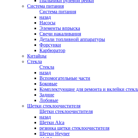
Пыльники рулевой рейки
Система питания
Система питания
назад
Насосы
Элементы впрыска
Свечи накаливания
Детали топливной аппаратуры
Форсунки
Карбюратор
Китайцы
Стекла
Стекла
назад
Вспомогательные части
Боковые
Комплектующие для ремонта и вклейки стекл
Задние
Лобовые
Щетки стеклоочистителя
Щетки стеклоочистителя
назад
Щетки Alca
резинка щетки стеклоочистителя
Щетки Heyner