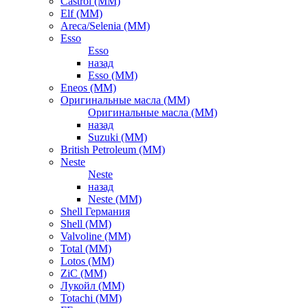
Castrol (ММ)
Elf (ММ)
Areca/Selenia (ММ)
Esso
Esso
назад
Esso (ММ)
Eneos (ММ)
Оригинальные масла (ММ)
Оригинальные масла (ММ)
назад
Suzuki (ММ)
British Petroleum (ММ)
Neste
Neste
назад
Neste (ММ)
Shell Германия
Shell (ММ)
Valvoline (ММ)
Total (ММ)
Lotos (ММ)
ZiC (ММ)
Лукойл (ММ)
Totachi (MM)