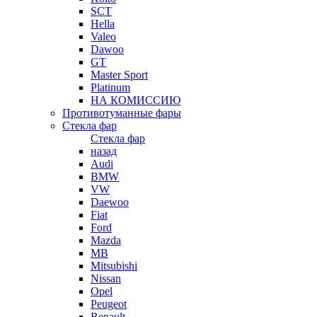
SCT
Hella
Valeo
Dawoo
GT
Master Sport
Platinum
НА КОМИССИЮ
Противотуманные фары
Стекла фар
Стекла фар
назад
Audi
BMW
VW
Daewoo
Fiat
Ford
Mazda
MB
Mitsubishi
Nissan
Opel
Peugeot
Renault