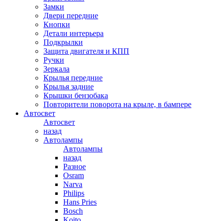
Замки
Двери передние
Кнопки
Детали интерьера
Подкрылки
Защита двигателя и КПП
Ручки
Зеркала
Крылья передние
Крылья задние
Крышки бензобака
Повторители поворота на крыле, в бампере
Автосвет
Автосвет
назад
Автолампы
Автолампы
назад
Разное
Osram
Narva
Philips
Hans Pries
Bosch
Koito