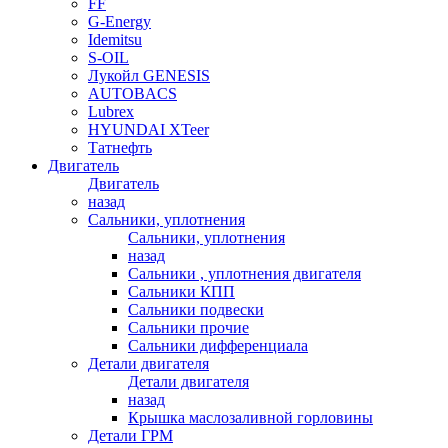
FF
G-Energy
Idemitsu
S-OIL
Лукойл GENESIS
AUTOBACS
Lubrex
HYUNDAI XTeer
Татнефть
Двигатель
Двигатель
назад
Сальники, уплотнения
Сальники, уплотнения
назад
Сальники , уплотнения двигателя
Сальники КПП
Сальники подвески
Сальники прочие
Сальники дифференциала
Детали двигателя
Детали двигателя
назад
Крышка маслозаливной горловины
Детали ГРМ