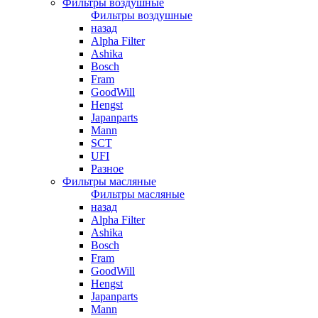
Фильтры воздушные
Фильтры воздушные
назад
Alpha Filter
Ashika
Bosch
Fram
GoodWill
Hengst
Japanparts
Mann
SCT
UFI
Разное
Фильтры масляные
Фильтры масляные
назад
Alpha Filter
Ashika
Bosch
Fram
GoodWill
Hengst
Japanparts
Mann