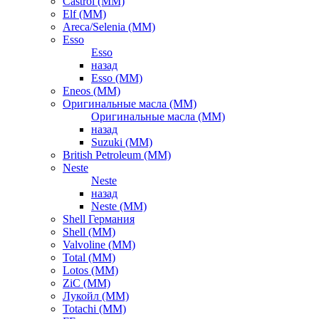
Castrol (ММ)
Elf (ММ)
Areca/Selenia (ММ)
Esso
Esso
назад
Esso (ММ)
Eneos (ММ)
Оригинальные масла (ММ)
Оригинальные масла (ММ)
назад
Suzuki (ММ)
British Petroleum (ММ)
Neste
Neste
назад
Neste (ММ)
Shell Германия
Shell (ММ)
Valvoline (ММ)
Total (ММ)
Lotos (ММ)
ZiC (ММ)
Лукойл (ММ)
Totachi (MM)