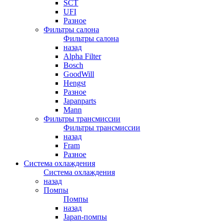
SCT
UFI
Разное
Фильтры салона
Фильтры салона
назад
Alpha Filter
Bosch
GoodWill
Hengst
Разное
Japanparts
Mann
Фильтры трансмиссии
Фильтры трансмиссии
назад
Fram
Разное
Система охлаждения
Система охлаждения
назад
Помпы
Помпы
назад
Japan-помпы