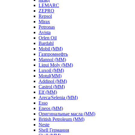
LEMARC
ZEPRO
Repsol
Mirax
Petronas
Avista
Orlen Oil
Bardahl
Mobil (ММ)
Газпромнефть
Mannol (ММ)
Liqui Moly (ММ)
Luxoil (ММ)
Motul(ММ)
Addinol (ММ)
Castrol (ММ)
Elf (ММ)
Areca/Selenia (ММ)
Esso
Eneos (ММ)
Оригинальные масла (ММ)
British Petroleum (ММ)
Neste
Shell Германия