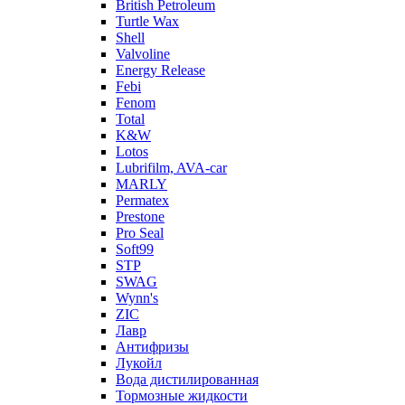
British Petroleum
Turtle Wax
Shell
Valvoline
Energy Release
Febi
Fenom
Total
K&W
Lotos
Lubrifilm, AVA-car
MARLY
Permatex
Prestone
Pro Seal
Soft99
STP
SWAG
Wynn's
ZIC
Лавр
Антифризы
Лукойл
Вода дистилированная
Тормозные жидкости