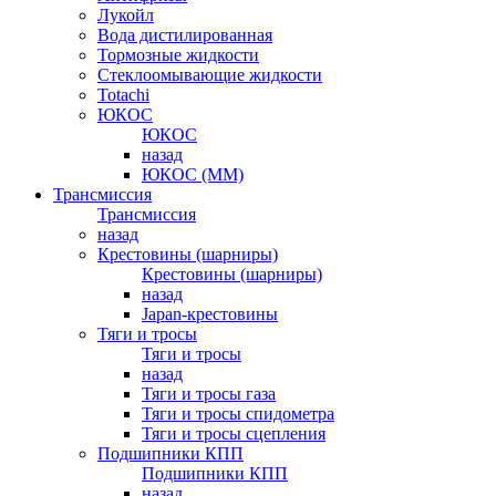
Лукойл
Вода дистилированная
Тормозные жидкости
Стеклоомывающие жидкости
Totachi
ЮКОС
ЮКОС
назад
ЮКОС (ММ)
Трансмиссия
Трансмиссия
назад
Крестовины (шарниры)
Крестовины (шарниры)
назад
Japan-крестовины
Тяги и тросы
Тяги и тросы
назад
Тяги и тросы газа
Тяги и тросы спидометра
Тяги и тросы сцепления
Подшипники КПП
Подшипники КПП
назад