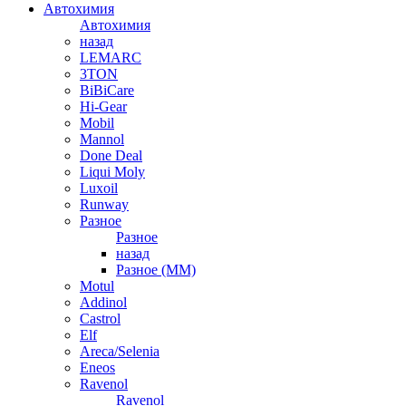
Автохимия
Автохимия
назад
LEMARC
3TON
BiBiCare
Hi-Gear
Mobil
Mannol
Done Deal
Liqui Moly
Luxoil
Runway
Разное
Разное
назад
Разное (ММ)
Motul
Addinol
Castrol
Elf
Areca/Selenia
Eneos
Ravenol
Ravenol