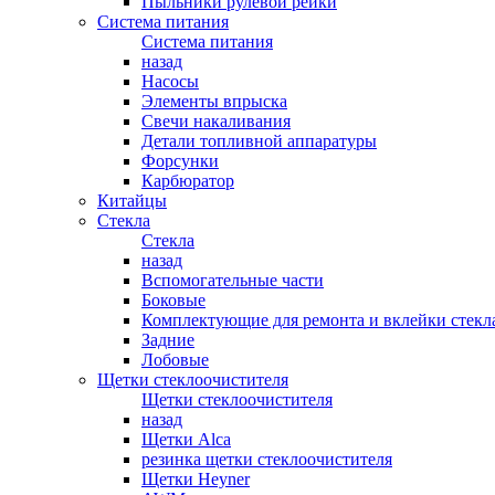
Пыльники рулевой рейки
Система питания
Система питания
назад
Насосы
Элементы впрыска
Свечи накаливания
Детали топливной аппаратуры
Форсунки
Карбюратор
Китайцы
Стекла
Стекла
назад
Вспомогательные части
Боковые
Комплектующие для ремонта и вклейки стекл
Задние
Лобовые
Щетки стеклоочистителя
Щетки стеклоочистителя
назад
Щетки Alca
резинка щетки стеклоочистителя
Щетки Heyner