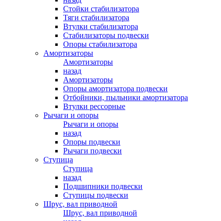
Стойки стабилизатора
Тяги стабилизатора
Втулки стабилизатора
Стабилизаторы подвески
Опоры стабилизатора
Амортизаторы
Амортизаторы
назад
Амортизаторы
Опоры амортизатора подвески
Отбойники, пыльники амортизатора
Втулки рессорные
Рычаги и опоры
Рычаги и опоры
назад
Опоры подвески
Рычаги подвески
Ступица
Ступица
назад
Подшипники подвески
Ступицы подвески
Шрус, вал приводной
Шрус, вал приводной