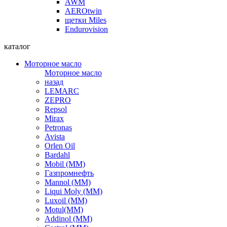
AWM
AEROtwin
щетки Miles
Endurovision
каталог
Моторное масло
Моторное масло
назад
LEMARC
ZEPRO
Repsol
Mirax
Petronas
Avista
Orlen Oil
Bardahl
Mobil (ММ)
Газпромнефть
Mannol (ММ)
Liqui Moly (ММ)
Luxoil (ММ)
Motul(ММ)
Addinol (ММ)