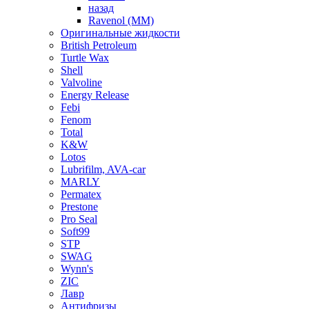
назад
Ravenol (ММ)
Оригинальные жидкости
British Petroleum
Turtle Wax
Shell
Valvoline
Energy Release
Febi
Fenom
Total
K&W
Lotos
Lubrifilm, AVA-car
MARLY
Permatex
Prestone
Pro Seal
Soft99
STP
SWAG
Wynn's
ZIC
Лавр
Антифризы