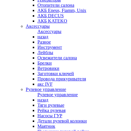
Отопители салона
АКБ Eneus, Fiamm, Unix
АКБ DECUS
АКБ KATEKO
Аксессуары
Аксессуары
назад
Разное
Инструмент
Лейблы
Освежители салона
Брелки
Ветровики
Заготовки ключей
Провода прикуривателя
акс IVF
Рулевое управление
Рулевое управление
назад
Тяги рулевые
Рейка рулевая
Насосы ГУР
Детали рулевой колонки
Маятник