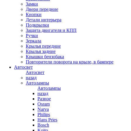
Замки
Двери передние
Кнопки
Детали интерьера
Подкрылки
Защита двигателя и КПП
Ручки
Зеркала
Крылья передние
Крылья задние
Крышки бензобака
Повторители поворота на крыле, в бампере
Автосвет
Автосвет
назад
Автолампы
Автолампы
назад
Разное
Osram
Narva
Philips
Hans Pries
Bosch
Koito