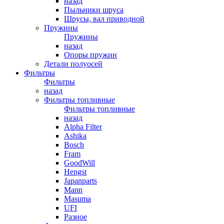
назад
Пыльники шруса
Шрусы, вал приводной
Пружины
Пружины
назад
Опоры пружин
Детали полуосей
Фильтры
Фильтры
назад
Фильтры топливные
Фильтры топливные
назад
Alpha Filter
Ashika
Bosch
Fram
GoodWill
Hengst
Japanparts
Mann
Masuma
UFI
Разное