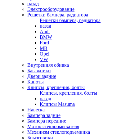
назад
Электрооборудование
Решетки бампера, радиатора
Решетки бампера, радиатора
назад
Audi
BMW
Ford
MB
Opel
VW
Внутренняя обивка
Багажники
Двери задние
Капоты
Клипсы, крепления, болты
Клипсы, крепления, болты
назад
Клипсы Masuma
Навеска
Бампера задние
Бампера передние
Мотор стеклоомывателя
Механизм стеклоподъемника
Брызговики