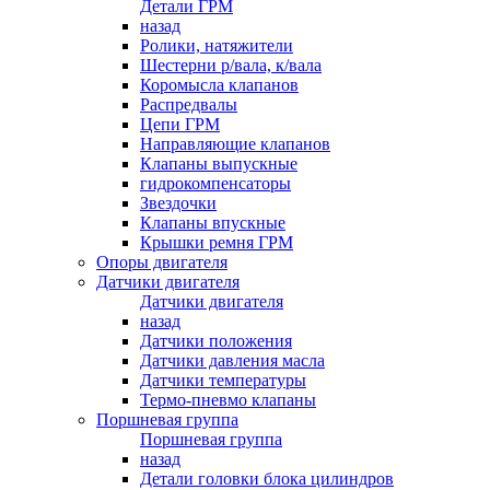
Детали ГРМ
назад
Ролики, натяжители
Шестерни р/вала, к/вала
Коромысла клапанов
Распредвалы
Цепи ГРМ
Направляющие клапанов
Клапаны выпускные
гидрокомпенсаторы
Звездочки
Клапаны впускные
Крышки ремня ГРМ
Опоры двигателя
Датчики двигателя
Датчики двигателя
назад
Датчики положения
Датчики давления масла
Датчики температуры
Термо-пневмо клапаны
Поршневая группа
Поршневая группа
назад
Детали головки блока цилиндров