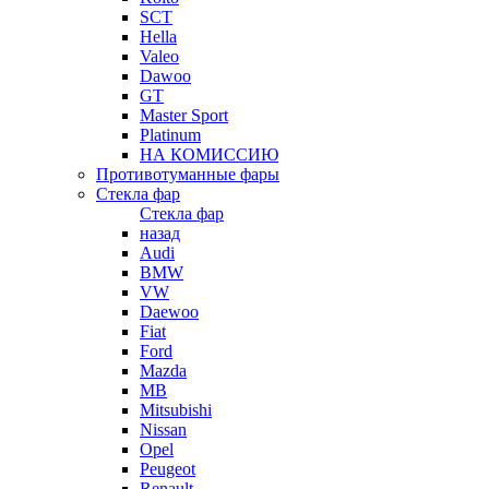
SCT
Hella
Valeo
Dawoo
GT
Master Sport
Platinum
НА КОМИССИЮ
Противотуманные фары
Стекла фар
Стекла фар
назад
Audi
BMW
VW
Daewoo
Fiat
Ford
Mazda
MB
Mitsubishi
Nissan
Opel
Peugeot
Renault