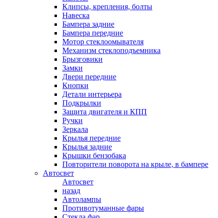
Клипсы, крепления, болты
Навеска
Бампера задние
Бампера передние
Мотор стеклоомывателя
Механизм стеклоподъемника
Брызговики
Замки
Двери передние
Кнопки
Детали интерьера
Подкрылки
Защита двигателя и КПП
Ручки
Зеркала
Крылья передние
Крылья задние
Крышки бензобака
Повторители поворота на крыле, в бампере
Автосвет
Автосвет
назад
Автолампы
Противотуманные фары
Стекла фар