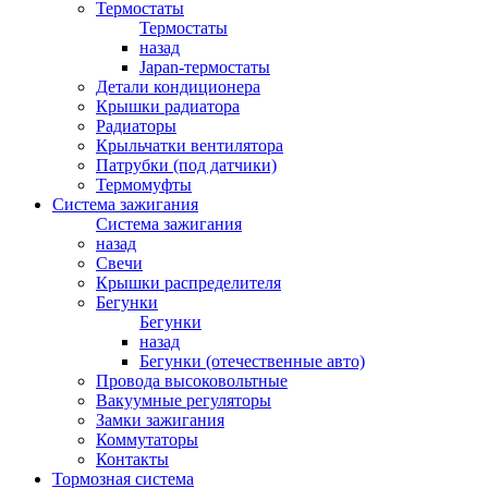
Термостаты
Термостаты
назад
Japan-термостаты
Детали кондиционера
Крышки радиатора
Радиаторы
Крыльчатки вентилятора
Патрубки (под датчики)
Термомуфты
Система зажигания
Система зажигания
назад
Свечи
Крышки распределителя
Бегунки
Бегунки
назад
Бегунки (отечественные авто)
Провода высоковольтные
Вакуумные регуляторы
Замки зажигания
Коммутаторы
Контакты
Тормозная система