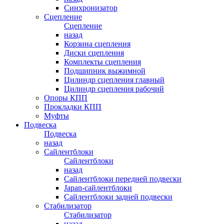
Синхронизатор
Сцепление
Сцепление
назад
Корзина сцепления
Диски сцепления
Комплекты сцепления
Подшипник выжимной
Цилиндр сцепления главный
Цилиндр сцепления рабочий
Опоры КПП
Прокладки КПП
Муфты
Подвеска
Подвеска
назад
Сайлентблоки
Сайлентблоки
назад
Сайлентблоки передней подвески
Japan-сайлентблоки
Сайлентблоки задней подвески
Стабилизатор
Стабилизатор
назад