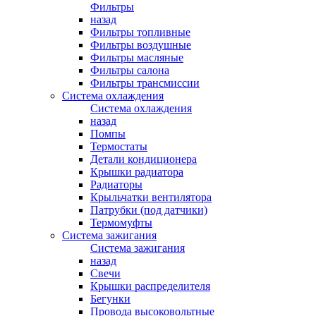
Фильтры
назад
Фильтры топливные
Фильтры воздушные
Фильтры масляные
Фильтры салона
Фильтры трансмиссии
Система охлаждения
Система охлаждения
назад
Помпы
Термостаты
Детали кондиционера
Крышки радиатора
Радиаторы
Крыльчатки вентилятора
Патрубки (под датчики)
Термомуфты
Система зажигания
Система зажигания
назад
Свечи
Крышки распределителя
Бегунки
Провода высоковольтные