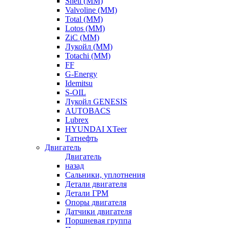
Shell (ММ)
Valvoline (ММ)
Total (ММ)
Lotos (ММ)
ZiC (ММ)
Лукойл (ММ)
Totachi (MM)
FF
G-Energy
Idemitsu
S-OIL
Лукойл GENESIS
AUTOBACS
Lubrex
HYUNDAI XTeer
Татнефть
Двигатель
Двигатель
назад
Сальники, уплотнения
Детали двигателя
Детали ГРМ
Опоры двигателя
Датчики двигателя
Поршневая группа