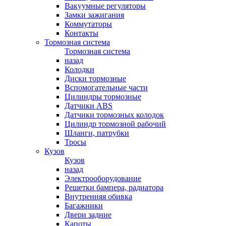
Вакуумные регуляторы
Замки зажигания
Коммутаторы
Контакты
Тормозная система
Тормозная система
назад
Колодки
Диски тормозные
Вспомогательные части
Цилиндры тормозные
Датчики ABS
Датчики тормозных колодок
Цилиндр тормозной рабочий
Шланги, патрубки
Тросы
Кузов
Кузов
назад
Электрооборудование
Решетки бампера, радиатора
Внутренняя обивка
Багажники
Двери задние
Капоты