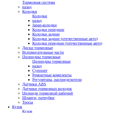
Тормозная система
назад
Колодки
Колодки
назад
Japan-колодки
Колодки передние
Колодки задние
Колодки задние (отечественные авто)
Колодки передние (отечественные авто)
Диски тормозные
Вспомогательные части
Цилиндры тормозные
Цилиндры тормозные
назад
Суппорт
Ремонтные комплекты
Регуляторы, распределители
Датчики ABS
Датчики тормозных колодок
Цилиндр тормозной рабочий
Шланги, патрубки
Тросы
Кузов
Кузов