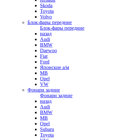
Skoda
Toyota
Volvo
Блок-фары передние
Блок-фары передние
назад
Audi
BMW
Daewoo
Fiat
Ford
Японские а/м
MB
Opel
VW
Фонари задние
Фонари задние
назад
Audi
BMW
MB
Opel
Subaru
Toyota