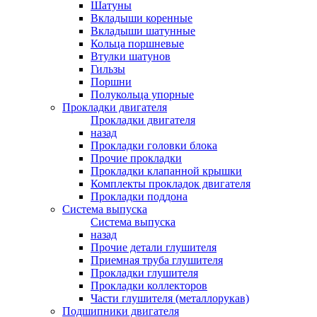
Шатуны
Вкладыши коренные
Вкладыши шатунные
Кольца поршневые
Втулки шатунов
Гильзы
Поршни
Полукольца упорные
Прокладки двигателя
Прокладки двигателя
назад
Прокладки головки блока
Прочие прокладки
Прокладки клапанной крышки
Комплекты прокладок двигателя
Прокладки поддона
Система выпуска
Система выпуска
назад
Прочие детали глушителя
Приемная труба глушителя
Прокладки глушителя
Прокладки коллекторов
Части глушителя (металлорукав)
Подшипники двигателя