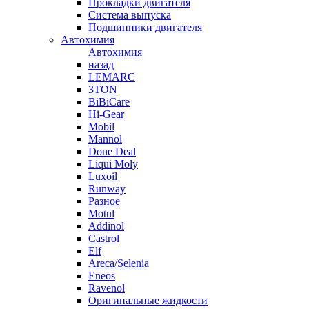
Прокладки двигателя
Система выпуска
Подшипники двигателя
Автохимия
Автохимия
назад
LEMARC
3TON
BiBiCare
Hi-Gear
Mobil
Mannol
Done Deal
Liqui Moly
Luxoil
Runway
Разное
Motul
Addinol
Castrol
Elf
Areca/Selenia
Eneos
Ravenol
Оригинальные жидкости