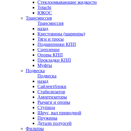
Стеклоомывающие жидкости
Totachi
ЮКОС
Трансмиссия
Трансмиссия
назад
Крестовины (шарниры)
Тяги и тросы
Подшипники КПП
Сцепление
Опоры КПП
Прокладки КПП
Муфты
Подвеска
Подвеска
назад
Сайлентблоки
Стабилизатор
Амортизаторы
Рычаги и опоры
Ступица
Шрус, вал приводной
Пружины
Детали полуосей
Фильтры