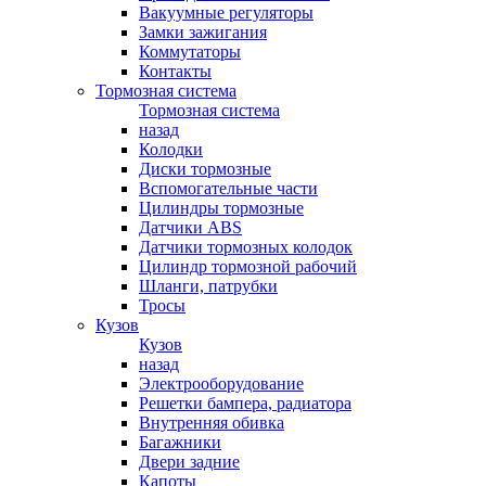
Вакуумные регуляторы
Замки зажигания
Коммутаторы
Контакты
Тормозная система
Тормозная система
назад
Колодки
Диски тормозные
Вспомогательные части
Цилиндры тормозные
Датчики ABS
Датчики тормозных колодок
Цилиндр тормозной рабочий
Шланги, патрубки
Тросы
Кузов
Кузов
назад
Электрооборудование
Решетки бампера, радиатора
Внутренняя обивка
Багажники
Двери задние
Капоты