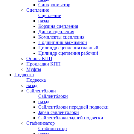
Синхронизатор
Сцепление
Сцепление
назад
Корзина сцепления
Диски сцепления
Комплекты сцепления
Подшипник выжимной
Цилиндр сцепления главный
Цилиндр сцепления рабочий
Опоры КПП
Прокладки КПП
Муфты
Подвеска
Подвеска
назад
Сайлентблоки
Сайлентблоки
назад
Сайлентблоки передней подвески
Japan-сайлентблоки
Сайлентблоки задней подвески
Стабилизатор
Стабилизатор
назад