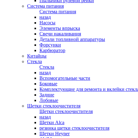
Пыльники рулевой рейки
Система питания
Система питания
назад
Насосы
Элементы впрыска
Свечи накаливания
Детали топливной аппаратуры
Форсунки
Карбюратор
Китайцы
Стекла
Стекла
назад
Вспомогательные части
Боковые
Комплектующие для ремонта и вклейки стекл
Задние
Лобовые
Щетки стеклоочистителя
Щетки стеклоочистителя
назад
Щетки Alca
резинка щетки стеклоочистителя
Щетки Heyner