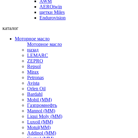
AWM
AEROtwin
щетки Miles
Endurovision
каталог
Моторное масло
Моторное масло
назад
LEMARC
ZEPRO
Repsol
Mirax
Petronas
Avista
Orlen Oil
Bardahl
Mobil (ММ)
Газпромнефть
Mannol (ММ)
Liqui Moly (ММ)
Luxoil (ММ)
Motul(ММ)
Addinol (ММ)