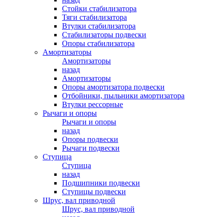
Стойки стабилизатора
Тяги стабилизатора
Втулки стабилизатора
Стабилизаторы подвески
Опоры стабилизатора
Амортизаторы
Амортизаторы
назад
Амортизаторы
Опоры амортизатора подвески
Отбойники, пыльники амортизатора
Втулки рессорные
Рычаги и опоры
Рычаги и опоры
назад
Опоры подвески
Рычаги подвески
Ступица
Ступица
назад
Подшипники подвески
Ступицы подвески
Шрус, вал приводной
Шрус, вал приводной