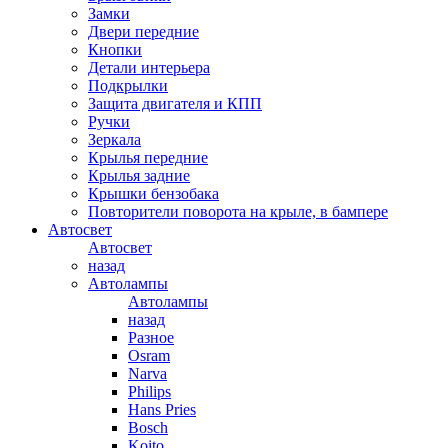
Замки
Двери передние
Кнопки
Детали интерьера
Подкрылки
Защита двигателя и КПП
Ручки
Зеркала
Крылья передние
Крылья задние
Крышки бензобака
Повторители поворота на крыле, в бампере
Автосвет
Автосвет
назад
Автолампы
Автолампы
назад
Разное
Osram
Narva
Philips
Hans Pries
Bosch
Koito