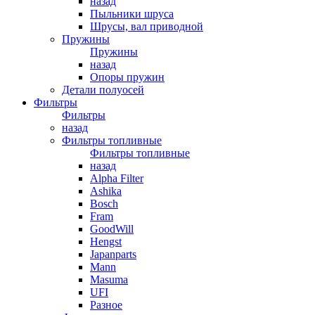
назад
Пыльники шруса
Шрусы, вал приводной
Пружины
Пружины
назад
Опоры пружин
Детали полуосей
Фильтры
Фильтры
назад
Фильтры топливные
Фильтры топливные
назад
Alpha Filter
Ashika
Bosch
Fram
GoodWill
Hengst
Japanparts
Mann
Masuma
UFI
Разное