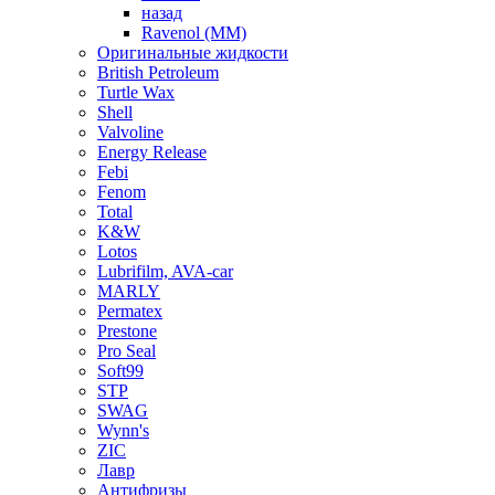
назад
Ravenol (ММ)
Оригинальные жидкости
British Petroleum
Turtle Wax
Shell
Valvoline
Energy Release
Febi
Fenom
Total
K&W
Lotos
Lubrifilm, AVA-car
MARLY
Permatex
Prestone
Pro Seal
Soft99
STP
SWAG
Wynn's
ZIC
Лавр
Антифризы