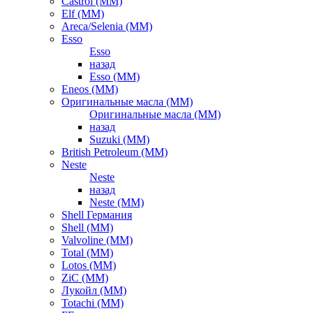
Castrol (ММ)
Elf (ММ)
Areca/Selenia (ММ)
Esso
Esso
назад
Esso (ММ)
Eneos (ММ)
Оригинальные масла (ММ)
Оригинальные масла (ММ)
назад
Suzuki (ММ)
British Petroleum (ММ)
Neste
Neste
назад
Neste (ММ)
Shell Германия
Shell (ММ)
Valvoline (ММ)
Total (ММ)
Lotos (ММ)
ZiC (ММ)
Лукойл (ММ)
Totachi (MM)