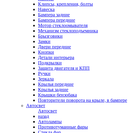
Клипсы, крепления, болты
Навеска
Бампера задние
Бампера передние
Мотор стеклоомывателя
Механизм стеклоподъемника
Брызговики
Замки
Двери передние
Кнопки
Детали интерьера
Подкрылки
Защита двигателя и КПП
Ручки
Зеркала
Крылья передние
Крылья задние
Крышки бензобака
Повторители поворота на крыле, в бампере
Автосвет
Автосвет
назад
Автолампы
Противотуманные фары
Стекла фар