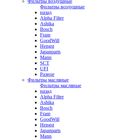
Фильтры воздушные
Фильтры воздушные
назад
Alpha Filter
Ashika
Bosch
Fram
GoodWill
Hengst
Japanparts
Mann
SCT
UFI
Разное
Фильтры масляные
Фильтры масляные
назад
Alpha Filter
Ashika
Bosch
Fram
GoodWill
Hengst
Japanparts
Mann