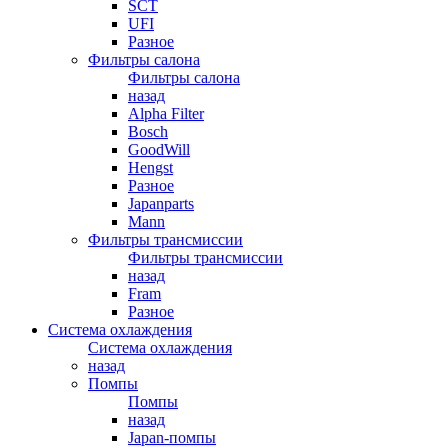
SCT
UFI
Разное
Фильтры салона
Фильтры салона
назад
Alpha Filter
Bosch
GoodWill
Hengst
Разное
Japanparts
Mann
Фильтры трансмиссии
Фильтры трансмиссии
назад
Fram
Разное
Система охлаждения
Система охлаждения
назад
Помпы
Помпы
назад
Japan-помпы