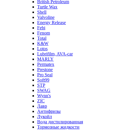
British Petroleum
Turtle Wax
Shell
Valvoline
Energy Release
Febi
Fenom
Total
K&W
Lotos
Lubrifilm, AVA-car
MARLY
Permatex
Prestone
Pro Seal
Soft99
STP
SWAG
Wynn's
ZIC
Лавр
Антифризы
Лукойл
Вода дистилированная
Тормозные жидкости