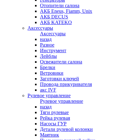
Отопители салона
АКБ Eneus, Fiamm, Unix
АКБ DECUS
АКБ KATEKO
Аксессуары
Аксессуары
назад
Разное
Инструмент
Лейблы
Освежители салона
Брелки
Ветровики
Заготовки ключей
Провода прикуривателя
акс IVF
Рулевое управление
Рулевое управление
назад
Тяги рулевые
Рейка рулевая
Насосы ГУР
Детали рулевой колонки
Маятник