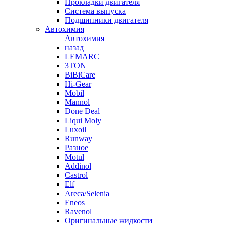
Прокладки двигателя
Система выпуска
Подшипники двигателя
Автохимия
Автохимия
назад
LEMARC
3TON
BiBiCare
Hi-Gear
Mobil
Mannol
Done Deal
Liqui Moly
Luxoil
Runway
Разное
Motul
Addinol
Castrol
Elf
Areca/Selenia
Eneos
Ravenol
Оригинальные жидкости