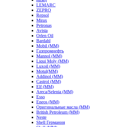
LEMARC
ZEPRO
Repsol
Mirax
Petronas
Avista
Orlen Oil
Bardahl
Mobil (ММ)
Газпромнефть
Mannol (ММ)
Liqui Moly (ММ)
Luxoil (ММ)
Motul(ММ)
Addinol (ММ)
Castrol (ММ)
Elf (ММ)
Areca/Selenia (ММ)
Esso
Eneos (ММ)
Оригинальные масла (ММ)
British Petroleum (ММ)
Neste
Shell Германия