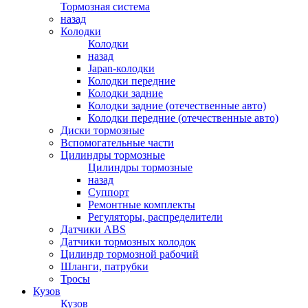
Тормозная система
назад
Колодки
Колодки
назад
Japan-колодки
Колодки передние
Колодки задние
Колодки задние (отечественные авто)
Колодки передние (отечественные авто)
Диски тормозные
Вспомогательные части
Цилиндры тормозные
Цилиндры тормозные
назад
Суппорт
Ремонтные комплекты
Регуляторы, распределители
Датчики ABS
Датчики тормозных колодок
Цилиндр тормозной рабочий
Шланги, патрубки
Тросы
Кузов
Кузов