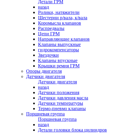
Детали ГРМ
назад
Ролики, натяжители
Шестерни р/вала, к/вала
Коромысла клапанов
Распредвалы
Цепи ГРМ
Направляющие клапанов
Клапаны выпускные
гидрокомпенсаторы
Звездочки
Клапаны впускные
Крышки ремня ГРМ
Опоры двигателя
Датчики двигателя
Датчики двигателя
назад
Датчики положения
Датчики давления масла
Датчики температуры
Термо-пневмо клапаны
Поршневая группа
Поршневая группа
назад
Детали головки блока цилиндров