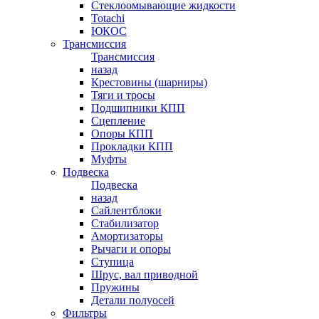
Стеклоомывающие жидкости
Totachi
ЮКОС
Трансмиссия
Трансмиссия
назад
Крестовины (шарниры)
Тяги и тросы
Подшипники КПП
Сцепление
Опоры КПП
Прокладки КПП
Муфты
Подвеска
Подвеска
назад
Сайлентблоки
Стабилизатор
Амортизаторы
Рычаги и опоры
Ступица
Шрус, вал приводной
Пружины
Детали полуосей
Фильтры