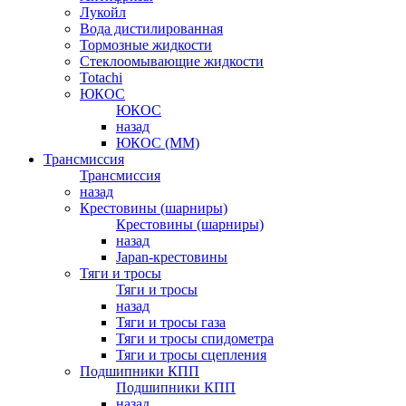
Лукойл
Вода дистилированная
Тормозные жидкости
Стеклоомывающие жидкости
Totachi
ЮКОС
ЮКОС
назад
ЮКОС (ММ)
Трансмиссия
Трансмиссия
назад
Крестовины (шарниры)
Крестовины (шарниры)
назад
Japan-крестовины
Тяги и тросы
Тяги и тросы
назад
Тяги и тросы газа
Тяги и тросы спидометра
Тяги и тросы сцепления
Подшипники КПП
Подшипники КПП
назад