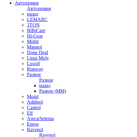
Автохимия
Автохимия
назад
LEMARC
3TON
BiBiCare
Hi-Gear
Mobil
Mannol
Done Deal
Liqui Moly
Luxoil
Runway
Разное
Разное
назад
Разное (ММ)
Motul
Addinol
Castrol
Elf
Areca/Selenia
Eneos
Ravenol
Ravenol