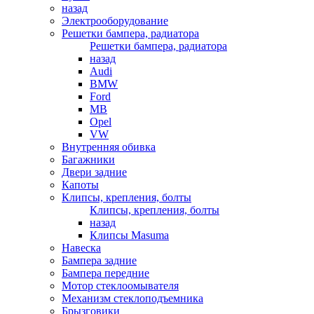
назад
Электрооборудование
Решетки бампера, радиатора
Решетки бампера, радиатора
назад
Audi
BMW
Ford
MB
Opel
VW
Внутренняя обивка
Багажники
Двери задние
Капоты
Клипсы, крепления, болты
Клипсы, крепления, болты
назад
Клипсы Masuma
Навеска
Бампера задние
Бампера передние
Мотор стеклоомывателя
Механизм стеклоподъемника
Брызговики