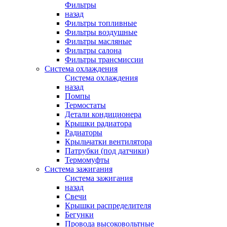
Фильтры
назад
Фильтры топливные
Фильтры воздушные
Фильтры масляные
Фильтры салона
Фильтры трансмиссии
Система охлаждения
Система охлаждения
назад
Помпы
Термостаты
Детали кондиционера
Крышки радиатора
Радиаторы
Крыльчатки вентилятора
Патрубки (под датчики)
Термомуфты
Система зажигания
Система зажигания
назад
Свечи
Крышки распределителя
Бегунки
Провода высоковольтные