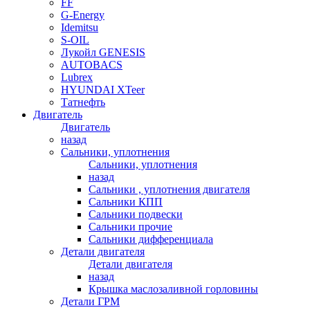
FF
G-Energy
Idemitsu
S-OIL
Лукойл GENESIS
AUTOBACS
Lubrex
HYUNDAI XTeer
Татнефть
Двигатель
Двигатель
назад
Сальники, уплотнения
Сальники, уплотнения
назад
Сальники , уплотнения двигателя
Сальники КПП
Сальники подвески
Сальники прочие
Сальники дифференциала
Детали двигателя
Детали двигателя
назад
Крышка маслозаливной горловины
Детали ГРМ