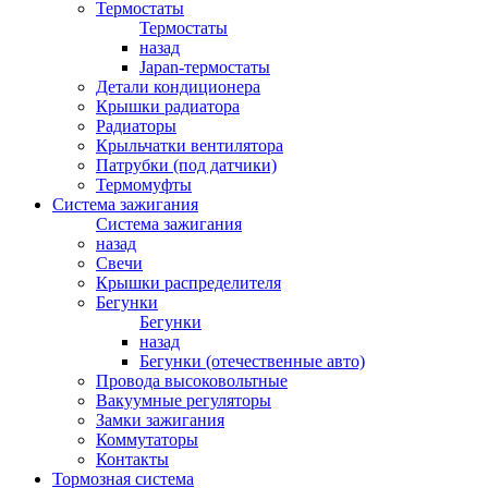
Термостаты
Термостаты
назад
Japan-термостаты
Детали кондиционера
Крышки радиатора
Радиаторы
Крыльчатки вентилятора
Патрубки (под датчики)
Термомуфты
Система зажигания
Система зажигания
назад
Свечи
Крышки распределителя
Бегунки
Бегунки
назад
Бегунки (отечественные авто)
Провода высоковольтные
Вакуумные регуляторы
Замки зажигания
Коммутаторы
Контакты
Тормозная система