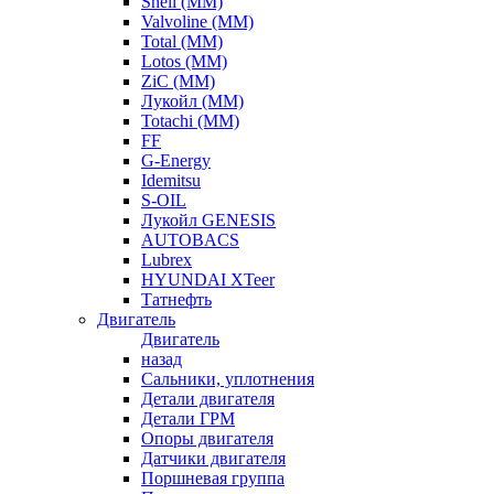
Shell (ММ)
Valvoline (ММ)
Total (ММ)
Lotos (ММ)
ZiC (ММ)
Лукойл (ММ)
Totachi (MM)
FF
G-Energy
Idemitsu
S-OIL
Лукойл GENESIS
AUTOBACS
Lubrex
HYUNDAI XTeer
Татнефть
Двигатель
Двигатель
назад
Сальники, уплотнения
Детали двигателя
Детали ГРМ
Опоры двигателя
Датчики двигателя
Поршневая группа