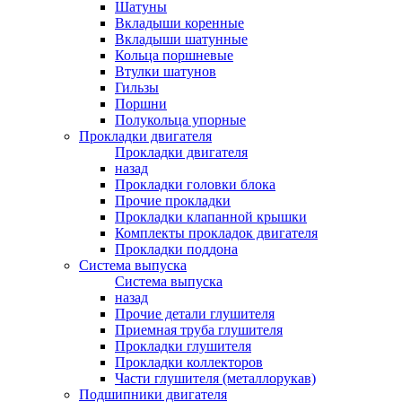
Шатуны
Вкладыши коренные
Вкладыши шатунные
Кольца поршневые
Втулки шатунов
Гильзы
Поршни
Полукольца упорные
Прокладки двигателя
Прокладки двигателя
назад
Прокладки головки блока
Прочие прокладки
Прокладки клапанной крышки
Комплекты прокладок двигателя
Прокладки поддона
Система выпуска
Система выпуска
назад
Прочие детали глушителя
Приемная труба глушителя
Прокладки глушителя
Прокладки коллекторов
Части глушителя (металлорукав)
Подшипники двигателя