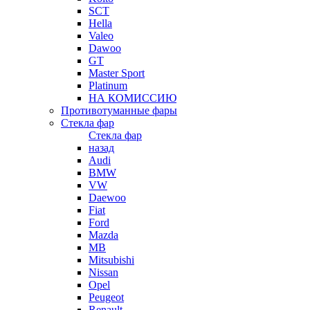
SCT
Hella
Valeo
Dawoo
GT
Master Sport
Platinum
НА КОМИССИЮ
Противотуманные фары
Стекла фар
Стекла фар
назад
Audi
BMW
VW
Daewoo
Fiat
Ford
Mazda
MB
Mitsubishi
Nissan
Opel
Peugeot
Renault