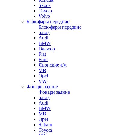
Skoda
Toyota
Volvo
Блок-фары передние
Блок-фары передние
назад
Audi
BMW
Daewoo
Fiat
Ford
Японские а/м
MB
Opel
VW
Фонари задние
Фонари задние
назад
Audi
BMW
MB
Opel
Subaru
Toyota