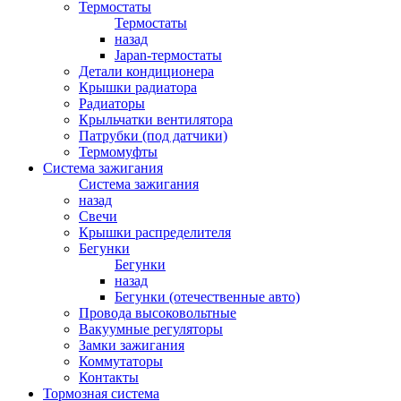
Термостаты
Термостаты
назад
Japan-термостаты
Детали кондиционера
Крышки радиатора
Радиаторы
Крыльчатки вентилятора
Патрубки (под датчики)
Термомуфты
Система зажигания
Система зажигания
назад
Свечи
Крышки распределителя
Бегунки
Бегунки
назад
Бегунки (отечественные авто)
Провода высоковольтные
Вакуумные регуляторы
Замки зажигания
Коммутаторы
Контакты
Тормозная система