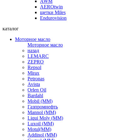
AWM
AEROtwin
щетки Miles
Endurovision
каталог
Моторное масло
Моторное масло
назад
LEMARC
ZEPRO
Repsol
Mirax
Petronas
Avista
Orlen Oil
Bardahl
Mobil (ММ)
Газпромнефть
Mannol (ММ)
Liqui Moly (ММ)
Luxoil (ММ)
Motul(ММ)
Addinol (ММ)