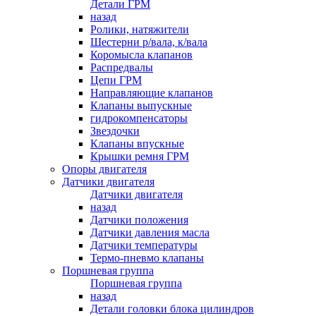
Детали ГРМ
назад
Ролики, натяжители
Шестерни р/вала, к/вала
Коромысла клапанов
Распредвалы
Цепи ГРМ
Направляющие клапанов
Клапаны выпускные
гидрокомпенсаторы
Звездочки
Клапаны впускные
Крышки ремня ГРМ
Опоры двигателя
Датчики двигателя
Датчики двигателя
назад
Датчики положения
Датчики давления масла
Датчики температуры
Термо-пневмо клапаны
Поршневая группа
Поршневая группа
назад
Детали головки блока цилиндров