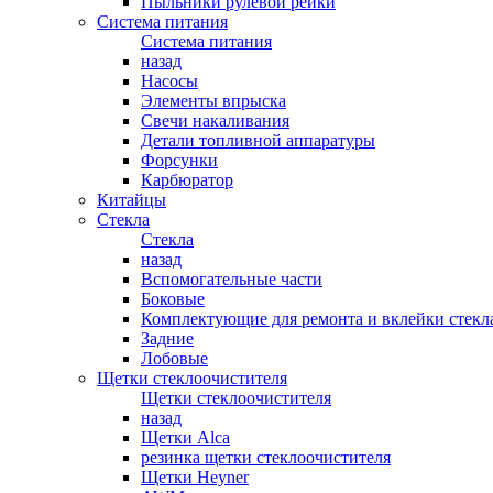
Пыльники рулевой рейки
Система питания
Система питания
назад
Насосы
Элементы впрыска
Свечи накаливания
Детали топливной аппаратуры
Форсунки
Карбюратор
Китайцы
Стекла
Стекла
назад
Вспомогательные части
Боковые
Комплектующие для ремонта и вклейки стекл
Задние
Лобовые
Щетки стеклоочистителя
Щетки стеклоочистителя
назад
Щетки Alca
резинка щетки стеклоочистителя
Щетки Heyner