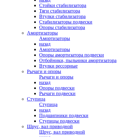
Стойки стабилизатора
Тяги стабилизатора
Втулки стабилизатора
Стабилизаторы подвески
Опоры стабилизатора
Амортизаторы
Амортизаторы
назад
Амортизаторы
Опоры амортизатора подвески
Отбойники, пыльники амортизатора
Втулки рессорные
Рычаги и опоры
Рычаги и опоры
назад
Опоры подвески
Рычаги подвески
Ступица
Ступица
назад
Подшипники подвески
Ступицы подвески
Шрус, вал приводной
Шрус, вал приводной