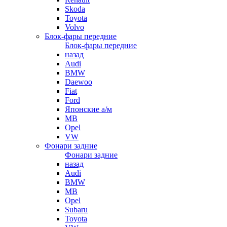
Skoda
Toyota
Volvo
Блок-фары передние
Блок-фары передние
назад
Audi
BMW
Daewoo
Fiat
Ford
Японские а/м
MB
Opel
VW
Фонари задние
Фонари задние
назад
Audi
BMW
MB
Opel
Subaru
Toyota