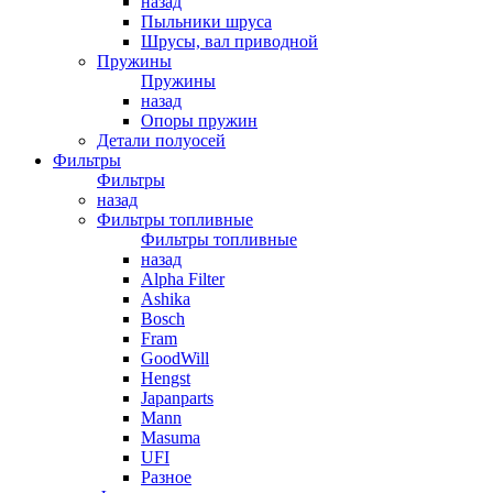
назад
Пыльники шруса
Шрусы, вал приводной
Пружины
Пружины
назад
Опоры пружин
Детали полуосей
Фильтры
Фильтры
назад
Фильтры топливные
Фильтры топливные
назад
Alpha Filter
Ashika
Bosch
Fram
GoodWill
Hengst
Japanparts
Mann
Masuma
UFI
Разное