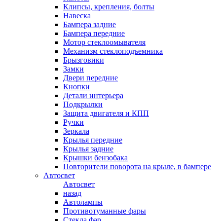
Клипсы, крепления, болты
Навеска
Бампера задние
Бампера передние
Мотор стеклоомывателя
Механизм стеклоподъемника
Брызговики
Замки
Двери передние
Кнопки
Детали интерьера
Подкрылки
Защита двигателя и КПП
Ручки
Зеркала
Крылья передние
Крылья задние
Крышки бензобака
Повторители поворота на крыле, в бампере
Автосвет
Автосвет
назад
Автолампы
Противотуманные фары
Стекла фар