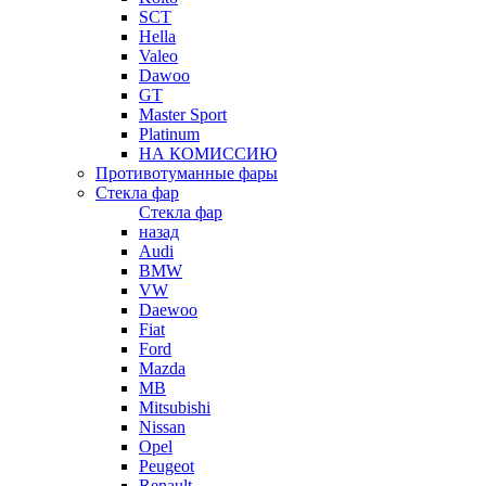
SCT
Hella
Valeo
Dawoo
GT
Master Sport
Platinum
НА КОМИССИЮ
Противотуманные фары
Стекла фар
Стекла фар
назад
Audi
BMW
VW
Daewoo
Fiat
Ford
Mazda
MB
Mitsubishi
Nissan
Opel
Peugeot
Renault