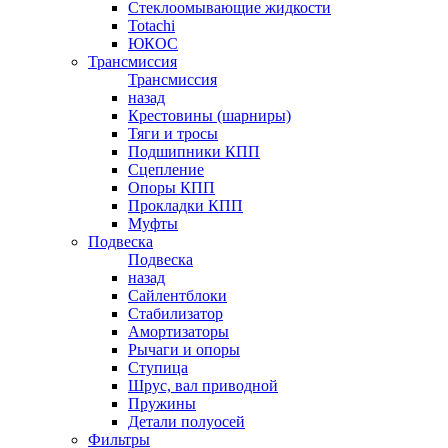
Стеклоомывающие жидкости
Totachi
ЮКОС
Трансмиссия
Трансмиссия
назад
Крестовины (шарниры)
Тяги и тросы
Подшипники КПП
Сцепление
Опоры КПП
Прокладки КПП
Муфты
Подвеска
Подвеска
назад
Сайлентблоки
Стабилизатор
Амортизаторы
Рычаги и опоры
Ступица
Шрус, вал приводной
Пружины
Детали полуосей
Фильтры