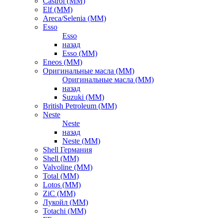
Castrol (ММ)
Elf (ММ)
Areca/Selenia (ММ)
Esso
Esso
назад
Esso (ММ)
Eneos (ММ)
Оригинальные масла (ММ)
Оригинальные масла (ММ)
назад
Suzuki (ММ)
British Petroleum (ММ)
Neste
Neste
назад
Neste (ММ)
Shell Германия
Shell (ММ)
Valvoline (ММ)
Total (ММ)
Lotos (ММ)
ZiC (ММ)
Лукойл (ММ)
Totachi (MM)