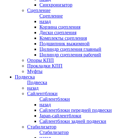
Синхронизатор
Сцепление
Сцепление
назад
Корзина сцепления
Диски сцепления
Комплекты сцепления
Подшипник выжимной
Цилиндр сцепления главный
Цилиндр сцепления рабочий
Опоры КПП
Прокладки КПП
Муфты
Подвеска
Подвеска
назад
Сайлентблоки
Сайлентблоки
назад
Сайлентблоки передней подвески
Japan-сайлентблоки
Сайлентблоки задней подвески
Стабилизатор
Стабилизатор
назад