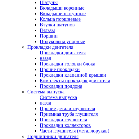
Шатуны
Вкладыши коренные
Вкладыши шатунные
Кольца поршневые
Втулки шатунов
Гильзы
Поршни
Полукольца упорные
Прокладки двигателя
Прокладки двигателя
назад
Прокладки головки блока
Прочие прокладки
Прокладки клапанной крышки
Комплекты прокладок двигателя
Прокладки поддона
Система выпуска
Система выпуска
назад
Прочие детали глушителя
Приемная труба глушителя
Прокладки глушителя
Прокладки коллекторов
Части глушителя (металлорукав)
Подшипники двигателя