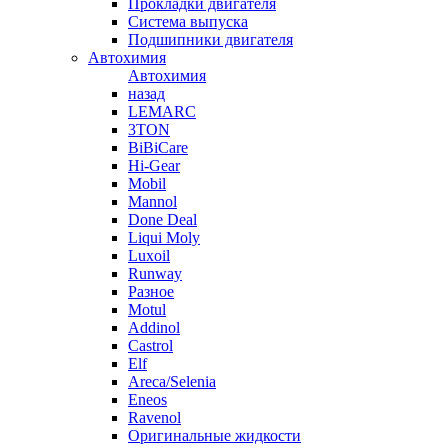
Прокладки двигателя
Система выпуска
Подшипники двигателя
Автохимия
Автохимия
назад
LEMARC
3TON
BiBiCare
Hi-Gear
Mobil
Mannol
Done Deal
Liqui Moly
Luxoil
Runway
Разное
Motul
Addinol
Castrol
Elf
Areca/Selenia
Eneos
Ravenol
Оригинальные жидкости