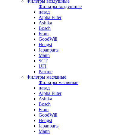
Фильтры воздушные
Фильтры воздушные
назад
Alpha Filter
Ashika
Bosch
Fram
GoodWill
Hengst
Japanparts
Mann
SCT
UFI
Разное
Фильтры масляные
Фильтры масляные
назад
Alpha Filter
Ashika
Bosch
Fram
GoodWill
Hengst
Japanparts
Mann