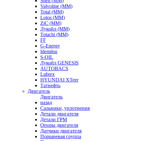
Shell (ММ)
Valvoline (ММ)
Total (ММ)
Lotos (ММ)
ZiC (ММ)
Лукойл (ММ)
Totachi (MM)
FF
G-Energy
Idemitsu
S-OIL
Лукойл GENESIS
AUTOBACS
Lubrex
HYUNDAI XTeer
Татнефть
Двигатель
Двигатель
назад
Сальники, уплотнения
Детали двигателя
Детали ГРМ
Опоры двигателя
Датчики двигателя
Поршневая группа