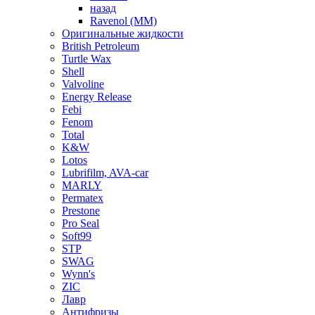
назад
Ravenol (ММ)
Оригинальные жидкости
British Petroleum
Turtle Wax
Shell
Valvoline
Energy Release
Febi
Fenom
Total
K&W
Lotos
Lubrifilm, AVA-car
MARLY
Permatex
Prestone
Pro Seal
Soft99
STP
SWAG
Wynn's
ZIC
Лавр
Антифризы