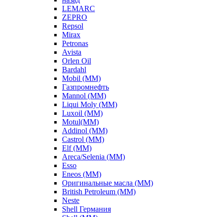
LEMARC
ZEPRO
Repsol
Mirax
Petronas
Avista
Orlen Oil
Bardahl
Mobil (ММ)
Газпромнефть
Mannol (ММ)
Liqui Moly (ММ)
Luxoil (ММ)
Motul(ММ)
Addinol (ММ)
Castrol (ММ)
Elf (ММ)
Areca/Selenia (ММ)
Esso
Eneos (ММ)
Оригинальные масла (ММ)
British Petroleum (ММ)
Neste
Shell Германия