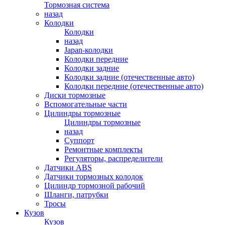
Тормозная система
назад
Колодки
Колодки
назад
Japan-колодки
Колодки передние
Колодки задние
Колодки задние (отечественные авто)
Колодки передние (отечественные авто)
Диски тормозные
Вспомогательные части
Цилиндры тормозные
Цилиндры тормозные
назад
Суппорт
Ремонтные комплекты
Регуляторы, распределители
Датчики ABS
Датчики тормозных колодок
Цилиндр тормозной рабочий
Шланги, патрубки
Тросы
Кузов
Кузов