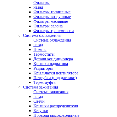
Фильтры
назад
Фильтры топливные
Фильтры воздушные
Фильтры масляные
Фильтры салона
Фильтры трансмиссии
Система охлаждения
Система охлаждения
назад
Помпы
Термостаты
Детали кондиционера
Крышки радиатора
Радиаторы
Крыльчатки вентилятора
Патрубки (под датчики)
Термомуфты
Система зажигания
Система зажигания
назад
Свечи
Крышки распределителя
Бегунки
Провода высоковольтные