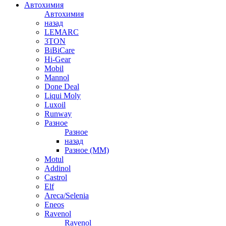
Автохимия
Автохимия
назад
LEMARC
3TON
BiBiCare
Hi-Gear
Mobil
Mannol
Done Deal
Liqui Moly
Luxoil
Runway
Разное
Разное
назад
Разное (ММ)
Motul
Addinol
Castrol
Elf
Areca/Selenia
Eneos
Ravenol
Ravenol