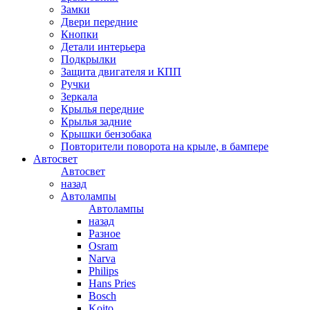
Замки
Двери передние
Кнопки
Детали интерьера
Подкрылки
Защита двигателя и КПП
Ручки
Зеркала
Крылья передние
Крылья задние
Крышки бензобака
Повторители поворота на крыле, в бампере
Автосвет
Автосвет
назад
Автолампы
Автолампы
назад
Разное
Osram
Narva
Philips
Hans Pries
Bosch
Koito