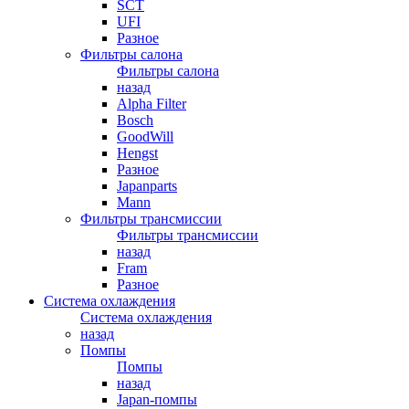
SCT
UFI
Разное
Фильтры салона
Фильтры салона
назад
Alpha Filter
Bosch
GoodWill
Hengst
Разное
Japanparts
Mann
Фильтры трансмиссии
Фильтры трансмиссии
назад
Fram
Разное
Система охлаждения
Система охлаждения
назад
Помпы
Помпы
назад
Japan-помпы