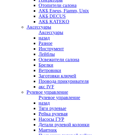
Отопители салона
АКБ Eneus, Fiamm, Unix
АКБ DECUS
АКБ KATEKO
Аксессуары
Аксессуары
назад
Разное
Инструмент
Лейблы
Освежители салона
Брелки
Ветровики
Заготовки ключей
Провода прикуривателя
акс IVF
Рулевое управление
Рулевое управление
назад
Тяги рулевые
Рейка рулевая
Насосы ГУР
Детали рулевой колонки
Маятник