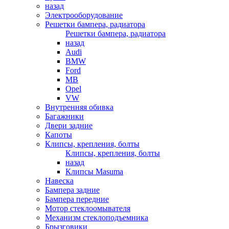
назад
Электрооборудование
Решетки бампера, радиатора
Решетки бампера, радиатора
назад
Audi
BMW
Ford
MB
Opel
VW
Внутренняя обивка
Багажники
Двери задние
Капоты
Клипсы, крепления, болты
Клипсы, крепления, болты
назад
Клипсы Masuma
Навеска
Бампера задние
Бампера передние
Мотор стеклоомывателя
Механизм стеклоподъемника
Брызговики