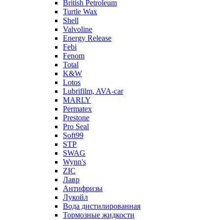
British Petroleum
Turtle Wax
Shell
Valvoline
Energy Release
Febi
Fenom
Total
K&W
Lotos
Lubrifilm, AVA-car
MARLY
Permatex
Prestone
Pro Seal
Soft99
STP
SWAG
Wynn's
ZIC
Лавр
Антифризы
Лукойл
Вода дистилированная
Тормозные жидкости