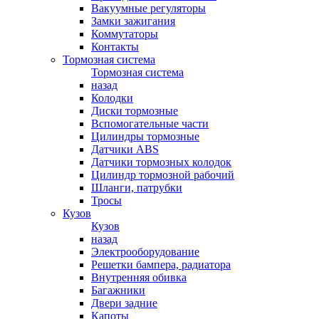
Вакуумные регуляторы
Замки зажигания
Коммутаторы
Контакты
Тормозная система
Тормозная система
назад
Колодки
Диски тормозные
Вспомогательные части
Цилиндры тормозные
Датчики ABS
Датчики тормозных колодок
Цилиндр тормозной рабочий
Шланги, патрубки
Тросы
Кузов
Кузов
назад
Электрооборудование
Решетки бампера, радиатора
Внутренняя обивка
Багажники
Двери задние
Капоты