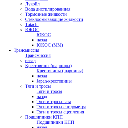
Лукойл
Вода дистилированная
Тормозные жидкости
Стеклоомывающие жидкости
Totachi
ЮКОС
ЮКОС
назад
ЮКОС (ММ)
Трансмиссия
Трансмиссия
назад
Крестовины (шарниры)
Крестовины (шарниры)
назад
Japan-крестовины
Тяги и тросы
Тяги и тросы
назад
Тяги и тросы газа
Тяги и тросы спидометра
Тяги и тросы сцепления
Подшипники КПП
Подшипники КПП
назад