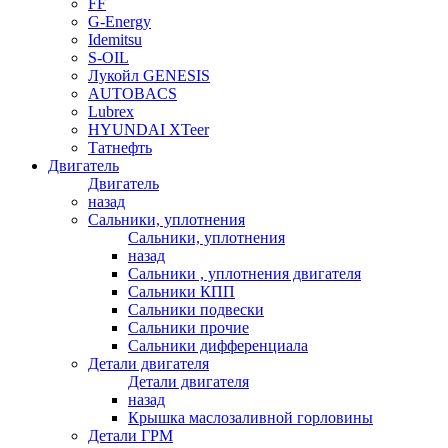
FF
G-Energy
Idemitsu
S-OIL
Лукойл GENESIS
AUTOBACS
Lubrex
HYUNDAI XTeer
Татнефть
Двигатель
Двигатель
назад
Сальники, уплотнения
Сальники, уплотнения
назад
Сальники , уплотнения двигателя
Сальники КПП
Сальники подвески
Сальники прочие
Сальники дифференциала
Детали двигателя
Детали двигателя
назад
Крышка маслозаливной горловины
Детали ГРМ