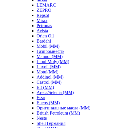
LEMARC
ZEPRO
Repsol
Mirax
Petronas
Avista
Orlen Oil
Bardahl
Mobil (ММ)
Газпромнефть
Mannol (ММ)
Liqui Moly (ММ)
Luxoil (ММ)
Motul(ММ)
Addinol (ММ)
Castrol (ММ)
Elf (ММ)
Areca/Selenia (ММ)
Esso
Eneos (ММ)
Оригинальные масла (ММ)
British Petroleum (ММ)
Neste
Shell Германия