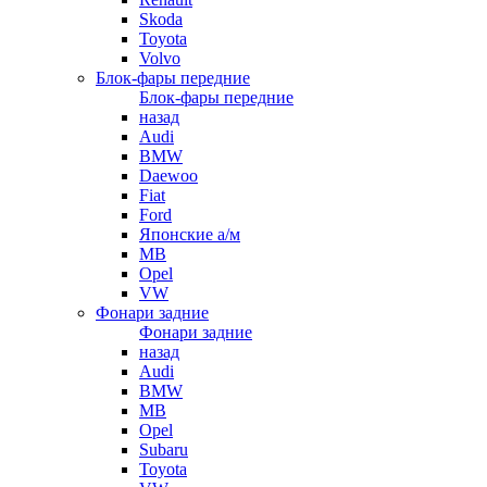
Skoda
Toyota
Volvo
Блок-фары передние
Блок-фары передние
назад
Audi
BMW
Daewoo
Fiat
Ford
Японские а/м
MB
Opel
VW
Фонари задние
Фонари задние
назад
Audi
BMW
MB
Opel
Subaru
Toyota