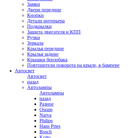
Замки
Двери передние
Кнопки
Детали интерьера
Подкрылки
Защита двигателя и КПП
Ручки
Зеркала
Крылья передние
Крылья задние
Крышки бензобака
Повторители поворота на крыле, в бампере
Автосвет
Автосвет
назад
Автолампы
Автолампы
назад
Разное
Osram
Narva
Philips
Hans Pries
Bosch
Koito