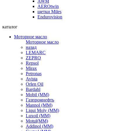
AWM
AEROtwin
щетки Miles
Endurovision
каталог
Моторное масло
Моторное масло
назад
LEMARC
ZEPRO
Repsol
Mirax
Petronas
Avista
Orlen Oil
Bardahl
Mobil (ММ)
Газпромнефть
Mannol (ММ)
Liqui Moly (ММ)
Luxoil (ММ)
Motul(ММ)
Addinol (ММ)