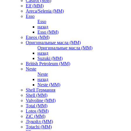
Castrol (ММ)
Elf (ММ)
Areca/Selenia (ММ)
Esso
Esso
назад
Esso (ММ)
Eneos (ММ)
Оригинальные масла (ММ)
Оригинальные масла (ММ)
назад
Suzuki (ММ)
British Petroleum (ММ)
Neste
Neste
назад
Neste (ММ)
Shell Германия
Shell (ММ)
Valvoline (ММ)
Total (ММ)
Lotos (ММ)
ZiC (ММ)
Лукойл (ММ)
Totachi (MM)