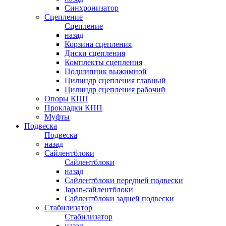
Синхронизатор
Сцепление
Сцепление
назад
Корзина сцепления
Диски сцепления
Комплекты сцепления
Подшипник выжимной
Цилиндр сцепления главный
Цилиндр сцепления рабочий
Опоры КПП
Прокладки КПП
Муфты
Подвеска
Подвеска
назад
Сайлентблоки
Сайлентблоки
назад
Сайлентблоки передней подвески
Japan-сайлентблоки
Сайлентблоки задней подвески
Стабилизатор
Стабилизатор
назад