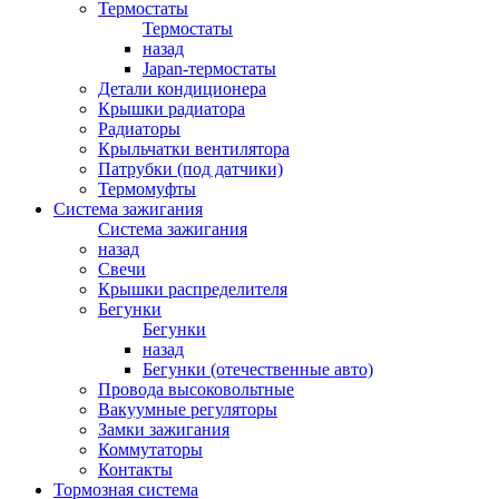
Термостаты
Термостаты
назад
Japan-термостаты
Детали кондиционера
Крышки радиатора
Радиаторы
Крыльчатки вентилятора
Патрубки (под датчики)
Термомуфты
Система зажигания
Система зажигания
назад
Свечи
Крышки распределителя
Бегунки
Бегунки
назад
Бегунки (отечественные авто)
Провода высоковольтные
Вакуумные регуляторы
Замки зажигания
Коммутаторы
Контакты
Тормозная система