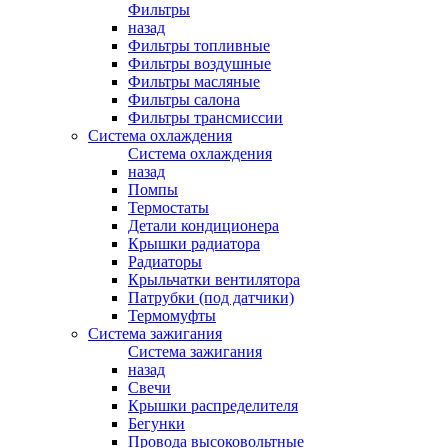
Фильтры
назад
Фильтры топливные
Фильтры воздушные
Фильтры масляные
Фильтры салона
Фильтры трансмиссии
Система охлаждения
Система охлаждения
назад
Помпы
Термостаты
Детали кондиционера
Крышки радиатора
Радиаторы
Крыльчатки вентилятора
Патрубки (под датчики)
Термомуфты
Система зажигания
Система зажигания
назад
Свечи
Крышки распределителя
Бегунки
Провода высоковольтные