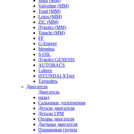
Shell (ММ)
Valvoline (ММ)
Total (ММ)
Lotos (ММ)
ZiC (ММ)
Лукойл (ММ)
Totachi (MM)
FF
G-Energy
Idemitsu
S-OIL
Лукойл GENESIS
AUTOBACS
Lubrex
HYUNDAI XTeer
Татнефть
Двигатель
Двигатель
назад
Сальники, уплотнения
Детали двигателя
Детали ГРМ
Опоры двигателя
Датчики двигателя
Поршневая группа