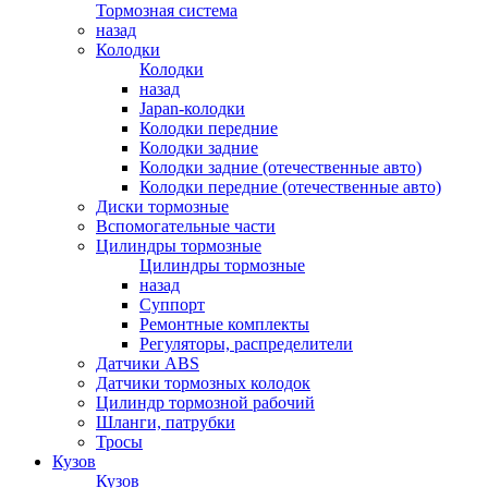
Тормозная система
назад
Колодки
Колодки
назад
Japan-колодки
Колодки передние
Колодки задние
Колодки задние (отечественные авто)
Колодки передние (отечественные авто)
Диски тормозные
Вспомогательные части
Цилиндры тормозные
Цилиндры тормозные
назад
Суппорт
Ремонтные комплекты
Регуляторы, распределители
Датчики ABS
Датчики тормозных колодок
Цилиндр тормозной рабочий
Шланги, патрубки
Тросы
Кузов
Кузов