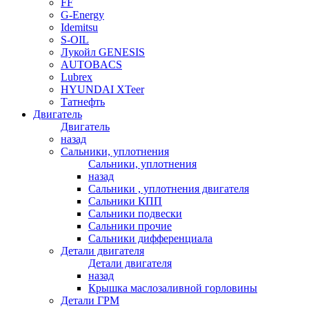
FF
G-Energy
Idemitsu
S-OIL
Лукойл GENESIS
AUTOBACS
Lubrex
HYUNDAI XTeer
Татнефть
Двигатель
Двигатель
назад
Сальники, уплотнения
Сальники, уплотнения
назад
Сальники , уплотнения двигателя
Сальники КПП
Сальники подвески
Сальники прочие
Сальники дифференциала
Детали двигателя
Детали двигателя
назад
Крышка маслозаливной горловины
Детали ГРМ