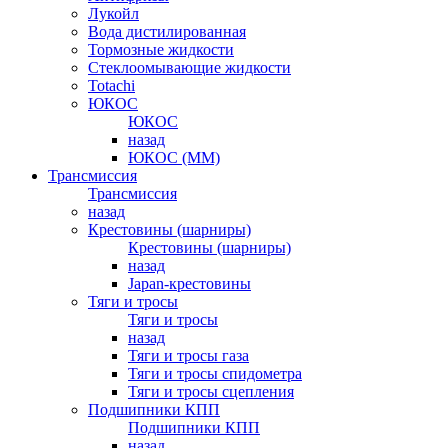
Лукойл
Вода дистилированная
Тормозные жидкости
Стеклоомывающие жидкости
Totachi
ЮКОС
ЮКОС
назад
ЮКОС (ММ)
Трансмиссия
Трансмиссия
назад
Крестовины (шарниры)
Крестовины (шарниры)
назад
Japan-крестовины
Тяги и тросы
Тяги и тросы
назад
Тяги и тросы газа
Тяги и тросы спидометра
Тяги и тросы сцепления
Подшипники КПП
Подшипники КПП
назад