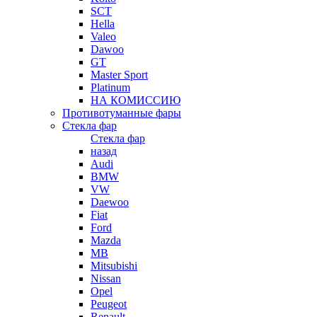
SCT
Hella
Valeo
Dawoo
GT
Master Sport
Platinum
НА КОМИССИЮ
Противотуманные фары
Стекла фар
Стекла фар
назад
Audi
BMW
VW
Daewoo
Fiat
Ford
Mazda
MB
Mitsubishi
Nissan
Opel
Peugeot
Renault