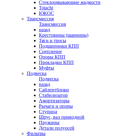
Стеклоомывающие жидкости
Totachi
ЮКОС
Трансмиссия
Трансмиссия
назад
Крестовины (шарниры)
Тяги и тросы
Подшипники КПП
Сцепление
Опоры КПП
Прокладки КПП
Муфты
Подвеска
Подвеска
назад
Сайлентблоки
Стабилизатор
Амортизаторы
Рычаги и опоры
Ступица
Шрус, вал приводной
Пружины
Детали полуосей
Фильтры