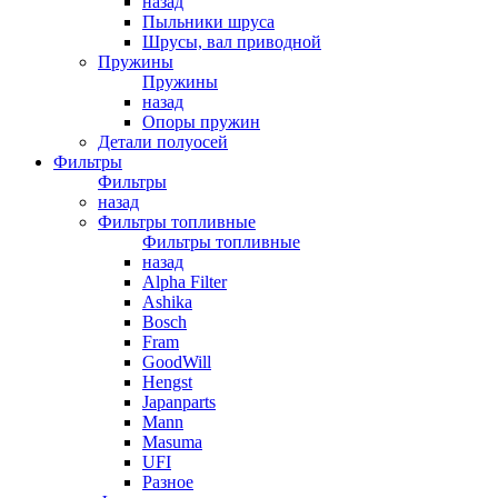
назад
Пыльники шруса
Шрусы, вал приводной
Пружины
Пружины
назад
Опоры пружин
Детали полуосей
Фильтры
Фильтры
назад
Фильтры топливные
Фильтры топливные
назад
Alpha Filter
Ashika
Bosch
Fram
GoodWill
Hengst
Japanparts
Mann
Masuma
UFI
Разное