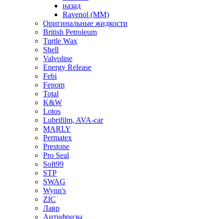
назад
Ravenol (ММ)
Оригинальные жидкости
British Petroleum
Turtle Wax
Shell
Valvoline
Energy Release
Febi
Fenom
Total
K&W
Lotos
Lubrifilm, AVA-car
MARLY
Permatex
Prestone
Pro Seal
Soft99
STP
SWAG
Wynn's
ZIC
Лавр
Антифризы