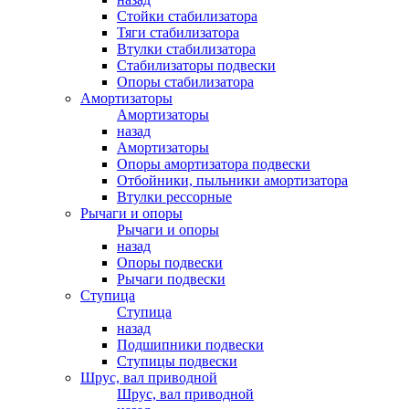
Стойки стабилизатора
Тяги стабилизатора
Втулки стабилизатора
Стабилизаторы подвески
Опоры стабилизатора
Амортизаторы
Амортизаторы
назад
Амортизаторы
Опоры амортизатора подвески
Отбойники, пыльники амортизатора
Втулки рессорные
Рычаги и опоры
Рычаги и опоры
назад
Опоры подвески
Рычаги подвески
Ступица
Ступица
назад
Подшипники подвески
Ступицы подвески
Шрус, вал приводной
Шрус, вал приводной