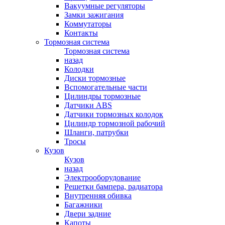
Вакуумные регуляторы
Замки зажигания
Коммутаторы
Контакты
Тормозная система
Тормозная система
назад
Колодки
Диски тормозные
Вспомогательные части
Цилиндры тормозные
Датчики ABS
Датчики тормозных колодок
Цилиндр тормозной рабочий
Шланги, патрубки
Тросы
Кузов
Кузов
назад
Электрооборудование
Решетки бампера, радиатора
Внутренняя обивка
Багажники
Двери задние
Капоты