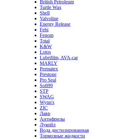
British Petroleum
Turtle Wax
Shell
Valvoline
Energy Release
Febi
Fenom
Total
K&W
Lotos
Lubrifilm, AVA-car
MARLY
Permatex
Prestone
Pro Seal
Soft99
STP
SWAG
Wynn's
ZIC
Лавр
Антифризы
Лукойл
Вода дистилированная
Тормозные жидкости