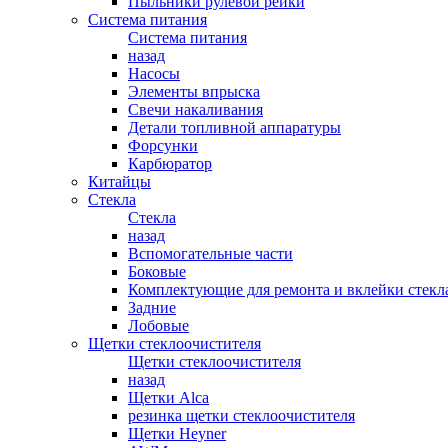
Пыльники рулевой рейки
Система питания
Система питания
назад
Насосы
Элементы впрыска
Свечи накаливания
Детали топливной аппаратуры
Форсунки
Карбюратор
Китайцы
Стекла
Стекла
назад
Вспомогательные части
Боковые
Комплектующие для ремонта и вклейки стекл
Задние
Лобовые
Щетки стеклоочистителя
Щетки стеклоочистителя
назад
Щетки Alca
резинка щетки стеклоочистителя
Щетки Heyner