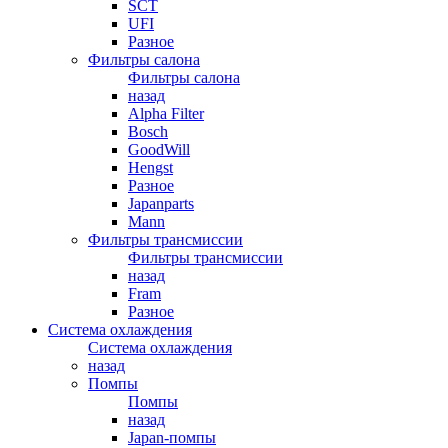
SCT
UFI
Разное
Фильтры салона
Фильтры салона
назад
Alpha Filter
Bosch
GoodWill
Hengst
Разное
Japanparts
Mann
Фильтры трансмиссии
Фильтры трансмиссии
назад
Fram
Разное
Система охлаждения
Система охлаждения
назад
Помпы
Помпы
назад
Japan-помпы