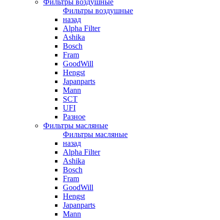
Фильтры воздушные
Фильтры воздушные
назад
Alpha Filter
Ashika
Bosch
Fram
GoodWill
Hengst
Japanparts
Mann
SCT
UFI
Разное
Фильтры масляные
Фильтры масляные
назад
Alpha Filter
Ashika
Bosch
Fram
GoodWill
Hengst
Japanparts
Mann