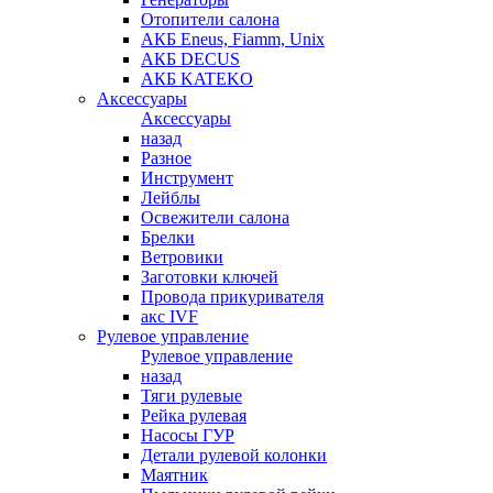
Отопители салона
АКБ Eneus, Fiamm, Unix
АКБ DECUS
АКБ KATEKO
Аксессуары
Аксессуары
назад
Разное
Инструмент
Лейблы
Освежители салона
Брелки
Ветровики
Заготовки ключей
Провода прикуривателя
акс IVF
Рулевое управление
Рулевое управление
назад
Тяги рулевые
Рейка рулевая
Насосы ГУР
Детали рулевой колонки
Маятник