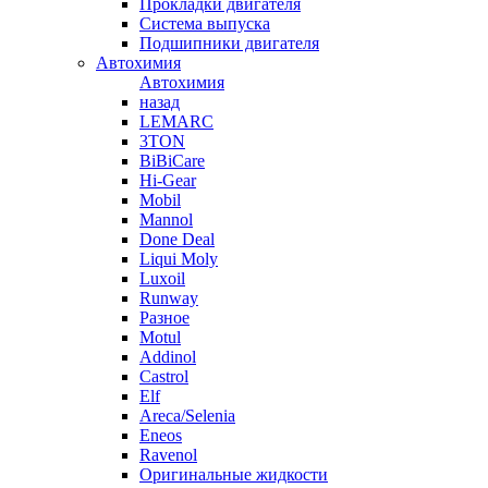
Прокладки двигателя
Система выпуска
Подшипники двигателя
Автохимия
Автохимия
назад
LEMARC
3TON
BiBiCare
Hi-Gear
Mobil
Mannol
Done Deal
Liqui Moly
Luxoil
Runway
Разное
Motul
Addinol
Castrol
Elf
Areca/Selenia
Eneos
Ravenol
Оригинальные жидкости