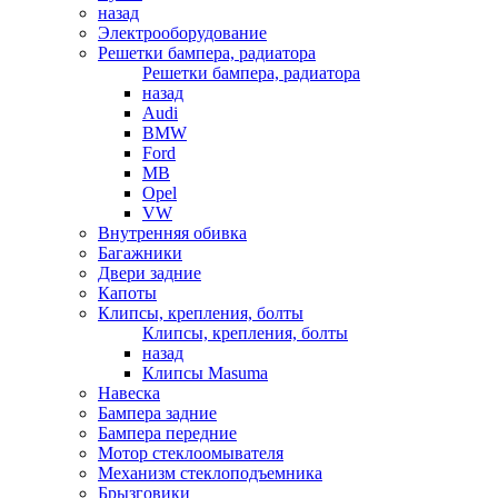
назад
Электрооборудование
Решетки бампера, радиатора
Решетки бампера, радиатора
назад
Audi
BMW
Ford
MB
Opel
VW
Внутренняя обивка
Багажники
Двери задние
Капоты
Клипсы, крепления, болты
Клипсы, крепления, болты
назад
Клипсы Masuma
Навеска
Бампера задние
Бампера передние
Мотор стеклоомывателя
Механизм стеклоподъемника
Брызговики