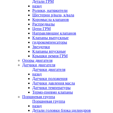
Детали ГРМ
назад
Ролики, натяжители
Шестерни р/вала, к/вала
Коромысла клапанов
Распредвалы
Цепи ГРМ
Направляющие клапанов
Клапаны выпускные
гидрокомпенсаторы
Звездочки
Клапаны впускные
Крышки ремня ГРМ
Опоры двигателя
Датчики двигателя
Датчики двигателя
назад
Датчики положения
Датчики давления масла
Датчики температуры
Термо-пневмо клапаны
Поршневая группа
Поршневая группа
назад
Детали головки блока цилиндров