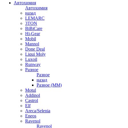
Автохимия
Автохимия
назад
LEMARC
3TON
BiBiCare
Hi-Gear
Mobil
Mannol
Done Deal
Liqui Moly
Luxoil
Runway
Разное
Разное
назад
Разное (ММ)
Motul
Addinol
Castrol
Elf
Areca/Selenia
Eneos
Ravenol
Ravenol