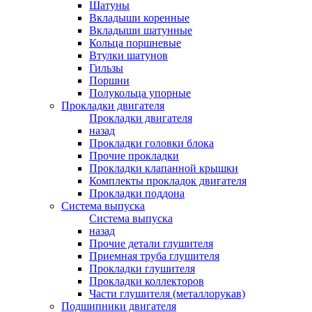
Шатуны
Вкладыши коренные
Вкладыши шатунные
Кольца поршневые
Втулки шатунов
Гильзы
Поршни
Полукольца упорные
Прокладки двигателя
Прокладки двигателя
назад
Прокладки головки блока
Прочие прокладки
Прокладки клапанной крышки
Комплекты прокладок двигателя
Прокладки поддона
Система выпуска
Система выпуска
назад
Прочие детали глушителя
Приемная труба глушителя
Прокладки глушителя
Прокладки коллекторов
Части глушителя (металлорукав)
Подшипники двигателя