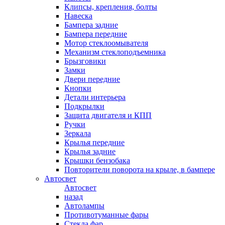
Клипсы, крепления, болты
Навеска
Бампера задние
Бампера передние
Мотор стеклоомывателя
Механизм стеклоподъемника
Брызговики
Замки
Двери передние
Кнопки
Детали интерьера
Подкрылки
Защита двигателя и КПП
Ручки
Зеркала
Крылья передние
Крылья задние
Крышки бензобака
Повторители поворота на крыле, в бампере
Автосвет
Автосвет
назад
Автолампы
Противотуманные фары
Стекла фар