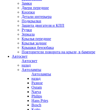
Замки
Двери передние
Кнопки
Детали интерьера
Подкрылки
Защита двигателя и КПП
Ручки
Зеркала
Крылья передние
Крылья задние
Крышки бензобака
Повторители поворота на крыле, в бампере
Автосвет
Автосвет
назад
Автолампы
Автолампы
назад
Разное
Osram
Narva
Philips
Hans Pries
Bosch
Koito