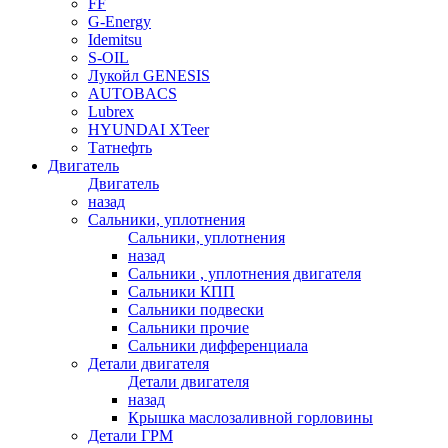
FF
G-Energy
Idemitsu
S-OIL
Лукойл GENESIS
AUTOBACS
Lubrex
HYUNDAI XTeer
Татнефть
Двигатель
Двигатель
назад
Сальники, уплотнения
Сальники, уплотнения
назад
Сальники , уплотнения двигателя
Сальники КПП
Сальники подвески
Сальники прочие
Сальники дифференциала
Детали двигателя
Детали двигателя
назад
Крышка маслозаливной горловины
Детали ГРМ