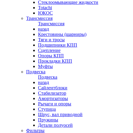
Стеклоомывающие жидкости
Totachi
ЮКОС
Трансмиссия
Трансмиссия
назад
Крестовины (шарниры)
Тяги и тросы
Подшипники КПП
Сцепление
Опоры КПП
Прокладки КПП
Муфты
Подвеска
Подвеска
назад
Сайлентблоки
Стабилизатор
Амортизаторы
Рычаги и опоры
Ступица
Шрус, вал приводной
Пружины
Детали полуосей
Фильтры