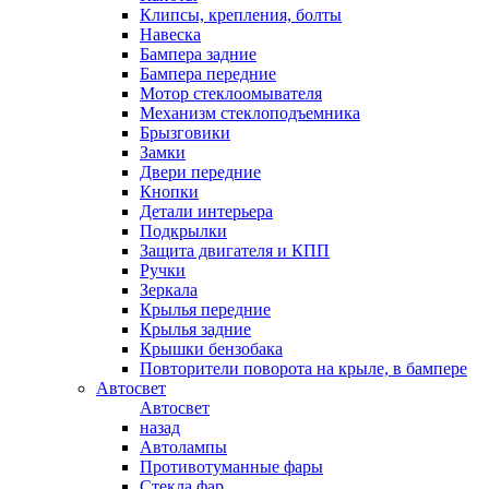
Клипсы, крепления, болты
Навеска
Бампера задние
Бампера передние
Мотор стеклоомывателя
Механизм стеклоподъемника
Брызговики
Замки
Двери передние
Кнопки
Детали интерьера
Подкрылки
Защита двигателя и КПП
Ручки
Зеркала
Крылья передние
Крылья задние
Крышки бензобака
Повторители поворота на крыле, в бампере
Автосвет
Автосвет
назад
Автолампы
Противотуманные фары
Стекла фар