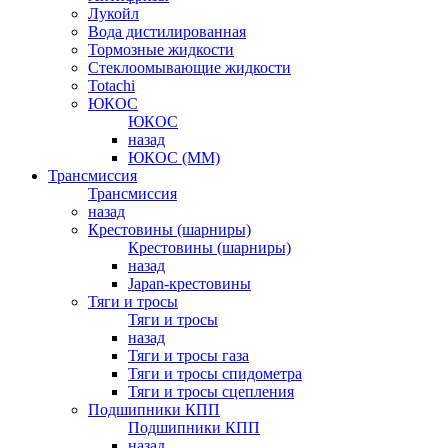
Лукойл
Вода дистилированная
Тормозные жидкости
Стеклоомывающие жидкости
Totachi
ЮКОС
ЮКОС
назад
ЮКОС (ММ)
Трансмиссия
Трансмиссия
назад
Крестовины (шарниры)
Крестовины (шарниры)
назад
Japan-крестовины
Тяги и тросы
Тяги и тросы
назад
Тяги и тросы газа
Тяги и тросы спидометра
Тяги и тросы сцепления
Подшипники КПП
Подшипники КПП
назад