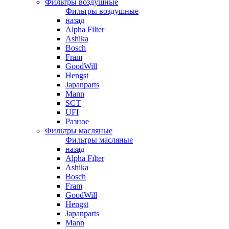
Фильтры воздушные
Фильтры воздушные
назад
Alpha Filter
Ashika
Bosch
Fram
GoodWill
Hengst
Japanparts
Mann
SCT
UFI
Разное
Фильтры масляные
Фильтры масляные
назад
Alpha Filter
Ashika
Bosch
Fram
GoodWill
Hengst
Japanparts
Mann