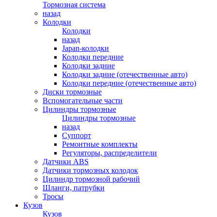
Тормозная система
назад
Колодки
Колодки
назад
Japan-колодки
Колодки передние
Колодки задние
Колодки задние (отечественные авто)
Колодки передние (отечественные авто)
Диски тормозные
Вспомогательные части
Цилиндры тормозные
Цилиндры тормозные
назад
Суппорт
Ремонтные комплекты
Регуляторы, распределители
Датчики ABS
Датчики тормозных колодок
Цилиндр тормозной рабочий
Шланги, патрубки
Тросы
Кузов
Кузов