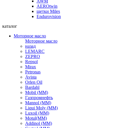
AWM
AEROtwin
щетки Miles
Endurovision
каталог
Моторное масло
Моторное масло
назад
LEMARC
ZEPRO
Repsol
Mirax
Petronas
Avista
Orlen Oil
Bardahl
Mobil (ММ)
Газпромнефть
Mannol (ММ)
Liqui Moly (ММ)
Luxoil (ММ)
Motul(ММ)
Addinol (ММ)