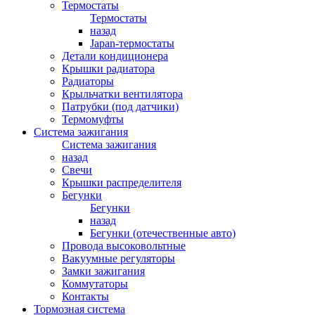
Термостаты
Термостаты
назад
Japan-термостаты
Детали кондиционера
Крышки радиатора
Радиаторы
Крыльчатки вентилятора
Патрубки (под датчики)
Термомуфты
Система зажигания
Система зажигания
назад
Свечи
Крышки распределителя
Бегунки
Бегунки
назад
Бегунки (отечественные авто)
Провода высоковольтные
Вакуумные регуляторы
Замки зажигания
Коммутаторы
Контакты
Тормозная система