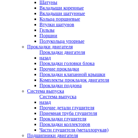
Шатуны
Вкладыши коренные
Вкладыши шатунные
Кольца поршневые
Втулки шатунов
Гильзы
Поршни
Полукольца упорные
Прокладки двигателя
Прокладки двигателя
назад
Прокладки головки блока
Прочие прокладки
Прокладки клапанной крышки
Комплекты прокладок двигателя
Прокладки поддона
Система выпуска
Система выпуска
назад
Прочие детали глушителя
Приемная труба глушителя
Прокладки глушителя
Прокладки коллекторов
Части глушителя (металлорукав)
Подшипники двигателя