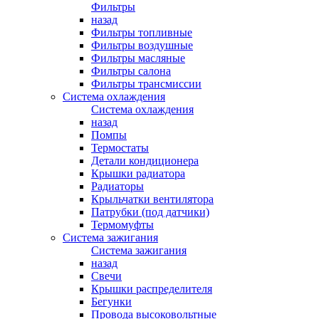
Фильтры
назад
Фильтры топливные
Фильтры воздушные
Фильтры масляные
Фильтры салона
Фильтры трансмиссии
Система охлаждения
Система охлаждения
назад
Помпы
Термостаты
Детали кондиционера
Крышки радиатора
Радиаторы
Крыльчатки вентилятора
Патрубки (под датчики)
Термомуфты
Система зажигания
Система зажигания
назад
Свечи
Крышки распределителя
Бегунки
Провода высоковольтные