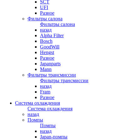
SCT
UFI
Разное
Фильтры салона
Фильтры салона
назад
Alpha Filter
Bosch
GoodWill
Hengst
Разное
Japanparts
Mann
Фильтры трансмиссии
Фильтры трансмиссии
назад
Fram
Разное
Система охлаждения
Система охлаждения
назад
Помпы
Помпы
назад
Japan-помпы