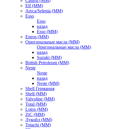
Castrol (ММ)
Elf (ММ)
Areca/Selenia (ММ)
Esso
Esso
назад
Esso (ММ)
Eneos (ММ)
Оригинальные масла (ММ)
Оригинальные масла (ММ)
назад
Suzuki (ММ)
British Petroleum (ММ)
Neste
Neste
назад
Neste (ММ)
Shell Германия
Shell (ММ)
Valvoline (ММ)
Total (ММ)
Lotos (ММ)
ZiC (ММ)
Лукойл (ММ)
Totachi (MM)