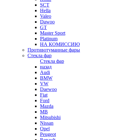
SCT
Hella
Valeo
Dawoo
GT
Master Sport
Platinum
НА КОМИССИЮ
Противотуманные фары
Стекла фар
Стекла фар
назад
Audi
BMW
VW
Daewoo
Fiat
Ford
Mazda
MB
Mitsubishi
Nissan
Opel
Peugeot
Renault