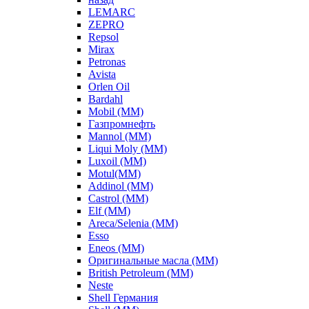
LEMARC
ZEPRO
Repsol
Mirax
Petronas
Avista
Orlen Oil
Bardahl
Mobil (ММ)
Газпромнефть
Mannol (ММ)
Liqui Moly (ММ)
Luxoil (ММ)
Motul(ММ)
Addinol (ММ)
Castrol (ММ)
Elf (ММ)
Areca/Selenia (ММ)
Esso
Eneos (ММ)
Оригинальные масла (ММ)
British Petroleum (ММ)
Neste
Shell Германия