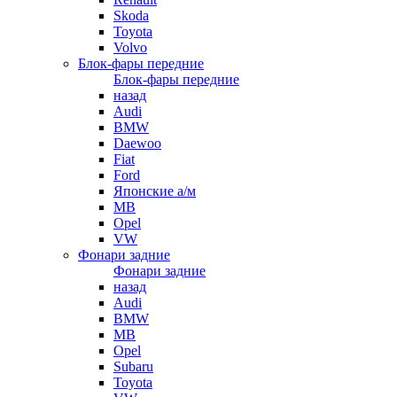
Skoda
Toyota
Volvo
Блок-фары передние
Блок-фары передние
назад
Audi
BMW
Daewoo
Fiat
Ford
Японские а/м
MB
Opel
VW
Фонари задние
Фонари задние
назад
Audi
BMW
MB
Opel
Subaru
Toyota