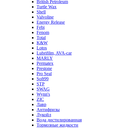
British Petroleum
Turtle Wax
Shell
Valvoline
Energy Release
Febi
Fenom
Total
K&W
Lotos
Lubrifilm, AVA-car
MARLY
Permatex
Prestone
Pro Seal
Soft99
STP
SWAG
Wynn's
ZIC
Лавр
Антифризы
Лукойл
Вода дистилированная
Тормозные жидкости