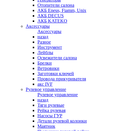
Отопители салона
АКБ Eneus, Fiamm, Unix
АКБ DECUS
АКБ KATEKO
Аксессуары
Аксессуары
назад
Разное
Инструмент
Лейблы
Освежители салона
Брелки
Ветровики
Заготовки ключей
Провода прикуривателя
акс IVF
Рулевое управление
Рулевое управление
назад
Тяги рулевые
Рейка рулевая
Насосы ГУР
Детали рулевой колонки
Маятник