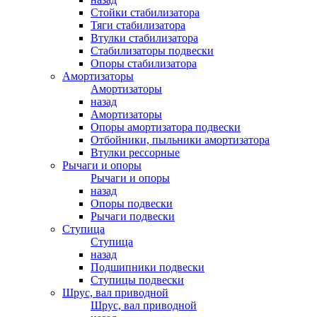
Стойки стабилизатора
Тяги стабилизатора
Втулки стабилизатора
Стабилизаторы подвески
Опоры стабилизатора
Амортизаторы
Амортизаторы
назад
Амортизаторы
Опоры амортизатора подвески
Отбойники, пыльники амортизатора
Втулки рессорные
Рычаги и опоры
Рычаги и опоры
назад
Опоры подвески
Рычаги подвески
Ступица
Ступица
назад
Подшипники подвески
Ступицы подвески
Шрус, вал приводной
Шрус, вал приводной