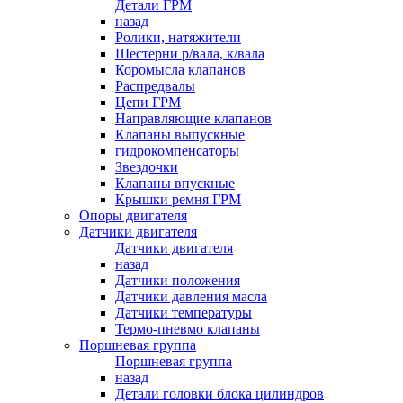
Детали ГРМ
назад
Ролики, натяжители
Шестерни р/вала, к/вала
Коромысла клапанов
Распредвалы
Цепи ГРМ
Направляющие клапанов
Клапаны выпускные
гидрокомпенсаторы
Звездочки
Клапаны впускные
Крышки ремня ГРМ
Опоры двигателя
Датчики двигателя
Датчики двигателя
назад
Датчики положения
Датчики давления масла
Датчики температуры
Термо-пневмо клапаны
Поршневая группа
Поршневая группа
назад
Детали головки блока цилиндров