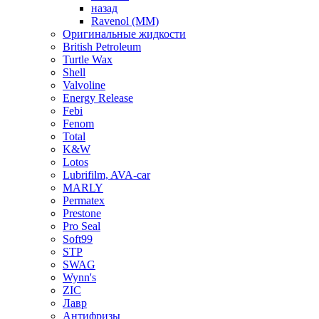
назад
Ravenol (ММ)
Оригинальные жидкости
British Petroleum
Turtle Wax
Shell
Valvoline
Energy Release
Febi
Fenom
Total
K&W
Lotos
Lubrifilm, AVA-car
MARLY
Permatex
Prestone
Pro Seal
Soft99
STP
SWAG
Wynn's
ZIC
Лавр
Антифризы