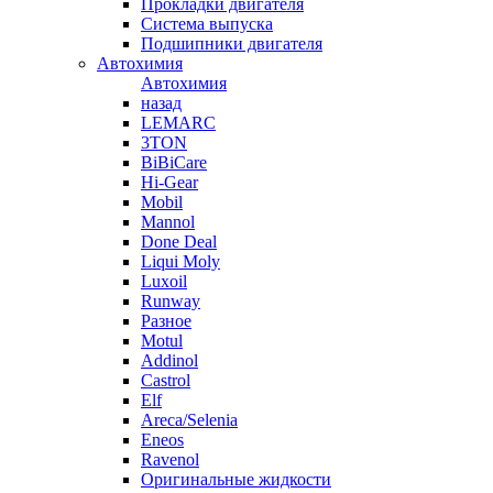
Прокладки двигателя
Система выпуска
Подшипники двигателя
Автохимия
Автохимия
назад
LEMARC
3TON
BiBiCare
Hi-Gear
Mobil
Mannol
Done Deal
Liqui Moly
Luxoil
Runway
Разное
Motul
Addinol
Castrol
Elf
Areca/Selenia
Eneos
Ravenol
Оригинальные жидкости