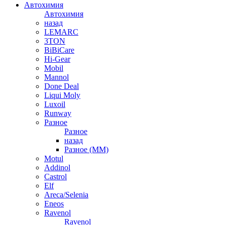
Автохимия
Автохимия
назад
LEMARC
3TON
BiBiCare
Hi-Gear
Mobil
Mannol
Done Deal
Liqui Moly
Luxoil
Runway
Разное
Разное
назад
Разное (ММ)
Motul
Addinol
Castrol
Elf
Areca/Selenia
Eneos
Ravenol
Ravenol