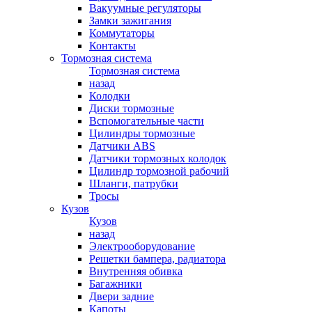
Вакуумные регуляторы
Замки зажигания
Коммутаторы
Контакты
Тормозная система
Тормозная система
назад
Колодки
Диски тормозные
Вспомогательные части
Цилиндры тормозные
Датчики ABS
Датчики тормозных колодок
Цилиндр тормозной рабочий
Шланги, патрубки
Тросы
Кузов
Кузов
назад
Электрооборудование
Решетки бампера, радиатора
Внутренняя обивка
Багажники
Двери задние
Капоты