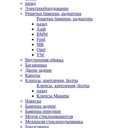
назад
Электрооборудование
Решетки бампера, радиатора
Решетки бампера, радиатора
назад
Audi
BMW
Ford
MB
Opel
VW
Внутренняя обивка
Багажники
Двери задние
Капоты
Клипсы, крепления, болты
Клипсы, крепления, болты
назад
Клипсы Masuma
Навеска
Бампера задние
Бампера передние
Мотор стеклоомывателя
Механизм стеклоподъемника
Брызговики