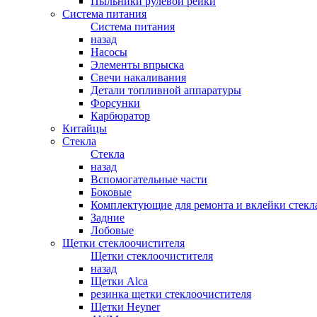
Пыльники рулевой рейки
Система питания
Система питания
назад
Насосы
Элементы впрыска
Свечи накаливания
Детали топливной аппаратуры
Форсунки
Карбюратор
Китайцы
Стекла
Стекла
назад
Вспомогательные части
Боковые
Комплектующие для ремонта и вклейки стекл
Задние
Лобовые
Щетки стеклоочистителя
Щетки стеклоочистителя
назад
Щетки Alca
резинка щетки стеклоочистителя
Щетки Heyner