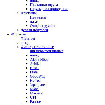
назад
Пыльники шруса
Шрусы, вал приводной
Пружины
Пружины
назад
Опоры пружин
Детали полуосей
Фильтры
Фильтры
назад
Фильтры топливные
Фильтры топливные
назад
Alpha Filter
Ashika
Bosch
Fram
GoodWill
Hengst
Japanparts
Mann
Masuma
UFI
Разное