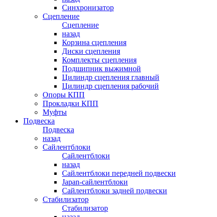
Синхронизатор
Сцепление
Сцепление
назад
Корзина сцепления
Диски сцепления
Комплекты сцепления
Подшипник выжимной
Цилиндр сцепления главный
Цилиндр сцепления рабочий
Опоры КПП
Прокладки КПП
Муфты
Подвеска
Подвеска
назад
Сайлентблоки
Сайлентблоки
назад
Сайлентблоки передней подвески
Japan-сайлентблоки
Сайлентблоки задней подвески
Стабилизатор
Стабилизатор
назад