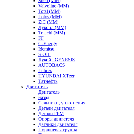
Shell (ММ)
Valvoline (ММ)
Total (ММ)
Lotos (ММ)
ZiC (ММ)
Лукойл (ММ)
Totachi (MM)
FF
G-Energy
Idemitsu
S-OIL
Лукойл GENESIS
AUTOBACS
Lubrex
HYUNDAI XTeer
Татнефть
Двигатель
Двигатель
назад
Сальники, уплотнения
Детали двигателя
Детали ГРМ
Опоры двигателя
Датчики двигателя
Поршневая группа