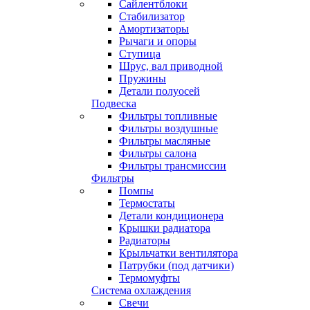
Сайлентблоки
Стабилизатор
Амортизаторы
Рычаги и опоры
Ступица
Шрус, вал приводной
Пружины
Детали полуосей
Подвеска
Фильтры топливные
Фильтры воздушные
Фильтры масляные
Фильтры салона
Фильтры трансмиссии
Фильтры
Помпы
Термостаты
Детали кондиционера
Крышки радиатора
Радиаторы
Крыльчатки вентилятора
Патрубки (под датчики)
Термомуфты
Система охлаждения
Свечи