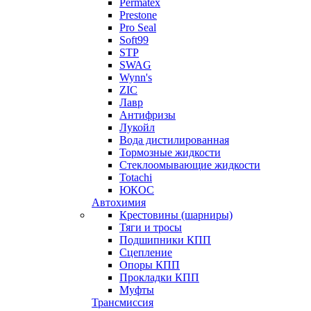
Permatex
Prestone
Pro Seal
Soft99
STP
SWAG
Wynn's
ZIC
Лавр
Антифризы
Лукойл
Вода дистилированная
Тормозные жидкости
Стеклоомывающие жидкости
Totachi
ЮКОС
Автохимия
Крестовины (шарниры)
Тяги и тросы
Подшипники КПП
Сцепление
Опоры КПП
Прокладки КПП
Муфты
Трансмиссия