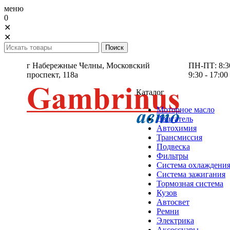
меню
0
✕
✕
г Набережные Челны,
Московский
ПН-ПТ: 8:30 
проспект, 118а
9:30 - 17:00
Каталог
Моторное масло
Двигатель
Автохимия
Трансмиссия
Подвеска
Фильтры
Система охлаждени
Система зажигания
Тормозная система
Кузов
Автосвет
Ремни
Электрика
Аксессуары