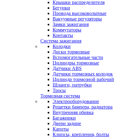
Крышки распределителя
Бегунки
Провода высоковольтные
Вакуумные регуляторы
Замки зажигания
Коммутаторы
Контакты
Система зажигания
Колодки
Диски тормозные
Вспомогательные части
Цилиндры тормозные
Датчики ABS
Датчики тормозных колодок
Цилиндр тормозной рабочий
Шланги, патрубки
Тросы
Тормозная система
Электрооборудование
Решетки бампера, радиатора
Внутренняя обивка
Багажники
Двери задние
Капоты
Клипсы, крепления, болты