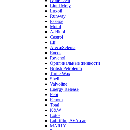
Done Deal
Liqui Moly
Luxoil
Runway
Разное
Motul
Addinol
Castrol
Elf
Areca/Selenia
Eneos
Ravenol
Оригинальные жидкости
British Petroleum
Turtle Wax
Shell
Valvoline
Energy Release
Febi
Fenom
Total
K&W
Lotos
Lubrifilm, AVA-car
MARLY