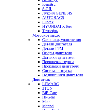
Idemitsu
S-OIL
Лукойл GENESIS
AUTOBACS
Lubrex
HYUNDAI XTeer
Татнефть
Моторное масло
Сальники, уплотнения
Детали двигателя
Детали ГРМ
Опоры двигателя
Датчики двигателя
Поршневая группа
Прокладки двигателя
Система выпуска
Подшипники двигателя
Двигатель
LEMARC
3TON
BiBiCare
Hi-Gear
Mobil
Mannol