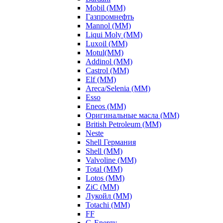
Mobil (ММ)
Газпромнефть
Mannol (ММ)
Liqui Moly (ММ)
Luxoil (ММ)
Motul(ММ)
Addinol (ММ)
Castrol (ММ)
Elf (ММ)
Areca/Selenia (ММ)
Esso
Eneos (ММ)
Оригинальные масла (ММ)
British Petroleum (ММ)
Neste
Shell Германия
Shell (ММ)
Valvoline (ММ)
Total (ММ)
Lotos (ММ)
ZiC (ММ)
Лукойл (ММ)
Totachi (MM)
FF
G-Energy