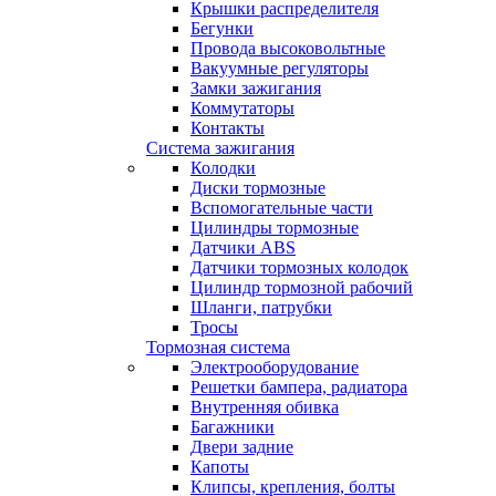
Крышки распределителя
Бегунки
Провода высоковольтные
Вакуумные регуляторы
Замки зажигания
Коммутаторы
Контакты
Система зажигания
Колодки
Диски тормозные
Вспомогательные части
Цилиндры тормозные
Датчики ABS
Датчики тормозных колодок
Цилиндр тормозной рабочий
Шланги, патрубки
Тросы
Тормозная система
Электрооборудование
Решетки бампера, радиатора
Внутренняя обивка
Багажники
Двери задние
Капоты
Клипсы, крепления, болты