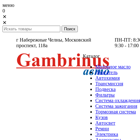
меню
0
✕
✕
г Набережные Челны,
Московский
ПН-ПТ: 8:30 
проспект, 118а
9:30 - 17:00
Каталог
Моторное масло
Двигатель
Автохимия
Трансмиссия
Подвеска
Фильтры
Система охлаждени
Система зажигания
Тормозная система
Кузов
Автосвет
Ремни
Электрика
Аксессуары