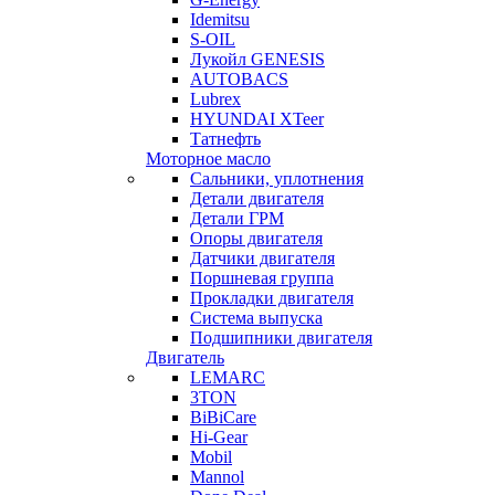
Idemitsu
S-OIL
Лукойл GENESIS
AUTOBACS
Lubrex
HYUNDAI XTeer
Татнефть
Моторное масло
Сальники, уплотнения
Детали двигателя
Детали ГРМ
Опоры двигателя
Датчики двигателя
Поршневая группа
Прокладки двигателя
Система выпуска
Подшипники двигателя
Двигатель
LEMARC
3TON
BiBiCare
Hi-Gear
Mobil
Mannol