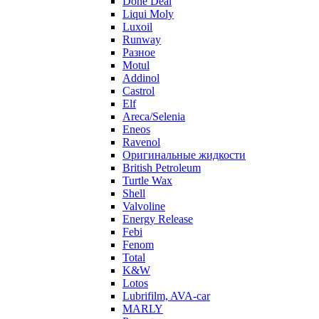
Done Deal
Liqui Moly
Luxoil
Runway
Разное
Motul
Addinol
Castrol
Elf
Areca/Selenia
Eneos
Ravenol
Оригинальные жидкости
British Petroleum
Turtle Wax
Shell
Valvoline
Energy Release
Febi
Fenom
Total
K&W
Lotos
Lubrifilm, AVA-car
MARLY