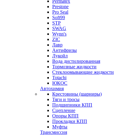
Permatex
Prestone
Pro Seal
Soft99
STP
SWAG
Wynn's
ZIC
Лавр
Антифризы
Лукойл
Вода дистилированная
Тормозные жидкости
Стеклоомывающие жидкости
Totachi
ЮКОС
Автохимия
Крестовины (шарниры)
Тяги и тросы
Подшипники КПП
Сцепление
Опоры КПП
Прокладки КПП
Муфты
Трансмиссия