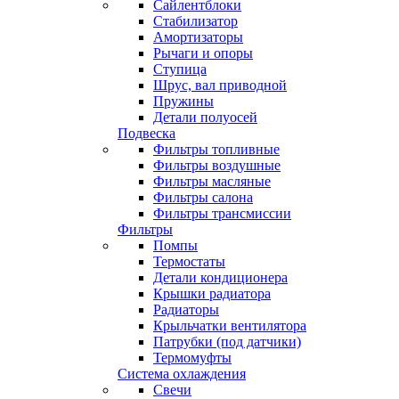
Сайлентблоки
Стабилизатор
Амортизаторы
Рычаги и опоры
Ступица
Шрус, вал приводной
Пружины
Детали полуосей
Подвеска
Фильтры топливные
Фильтры воздушные
Фильтры масляные
Фильтры салона
Фильтры трансмиссии
Фильтры
Помпы
Термостаты
Детали кондиционера
Крышки радиатора
Радиаторы
Крыльчатки вентилятора
Патрубки (под датчики)
Термомуфты
Система охлаждения
Свечи