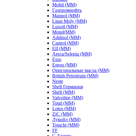
Mobil (ММ)
Газпромнефть
Mannol (ММ)
Liqui Moly (ММ)
Luxoil (ММ)
Motul(ММ)
Addinol (ММ)
Castrol (ММ)
Elf (ММ)
Areca/Selenia (ММ)
Esso
Eneos (ММ)
Оригинальные масла (ММ)
British Petroleum (ММ)
Neste
Shell Германия
Shell (ММ)
Valvoline (ММ)
Total (ММ)
Lotos (ММ)
ZiC (ММ)
Лукойл (ММ)
Totachi (MM)
FF
G-Energy