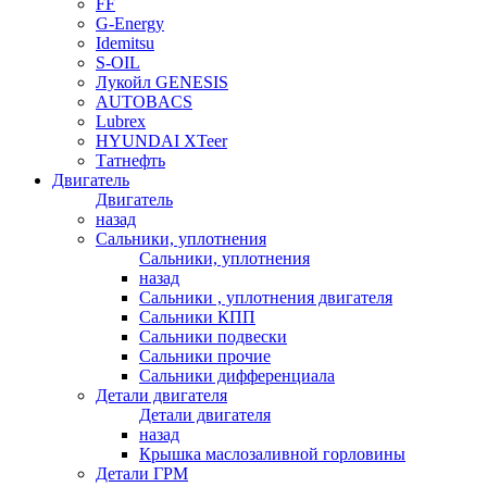
FF
G-Energy
Idemitsu
S-OIL
Лукойл GENESIS
AUTOBACS
Lubrex
HYUNDAI XTeer
Татнефть
Двигатель
Двигатель
назад
Сальники, уплотнения
Сальники, уплотнения
назад
Сальники , уплотнения двигателя
Сальники КПП
Сальники подвески
Сальники прочие
Сальники дифференциала
Детали двигателя
Детали двигателя
назад
Крышка маслозаливной горловины
Детали ГРМ