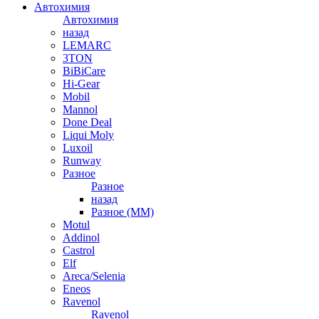
Автохимия
Автохимия
назад
LEMARC
3TON
BiBiCare
Hi-Gear
Mobil
Mannol
Done Deal
Liqui Moly
Luxoil
Runway
Разное
Разное
назад
Разное (ММ)
Motul
Addinol
Castrol
Elf
Areca/Selenia
Eneos
Ravenol
Ravenol