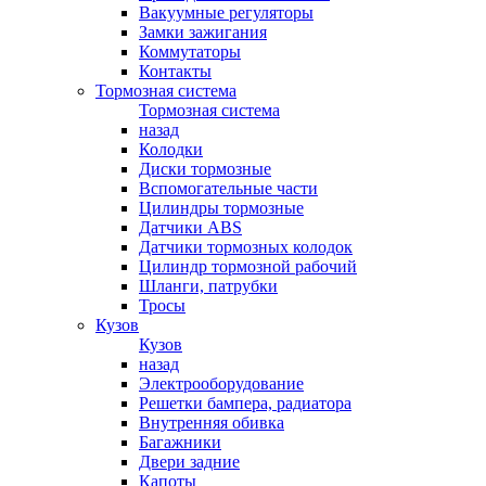
Вакуумные регуляторы
Замки зажигания
Коммутаторы
Контакты
Тормозная система
Тормозная система
назад
Колодки
Диски тормозные
Вспомогательные части
Цилиндры тормозные
Датчики ABS
Датчики тормозных колодок
Цилиндр тормозной рабочий
Шланги, патрубки
Тросы
Кузов
Кузов
назад
Электрооборудование
Решетки бампера, радиатора
Внутренняя обивка
Багажники
Двери задние
Капоты