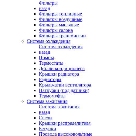
Фильтры
назад
Фильтры топливные
Фильтры воздушные
Фильтры масляные
Фильтры салона
Фильтры трансмиссии
Система охлаждения
Система охлаждения
назад
Помпы
Термостаты
Детали кондиционера
Крышки радиатора
Радиаторы
Крыльчатки вентилятора
Патрубки (под датчики)
Термомуфты
Система зажигания
Система зажигания
назад
Свечи
Крышки распределителя
Бегунки
Провода высоковольтные