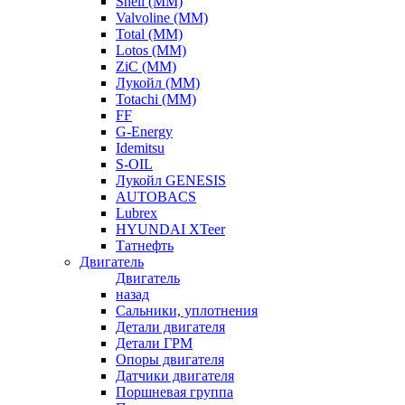
Shell (ММ)
Valvoline (ММ)
Total (ММ)
Lotos (ММ)
ZiC (ММ)
Лукойл (ММ)
Totachi (MM)
FF
G-Energy
Idemitsu
S-OIL
Лукойл GENESIS
AUTOBACS
Lubrex
HYUNDAI XTeer
Татнефть
Двигатель
Двигатель
назад
Сальники, уплотнения
Детали двигателя
Детали ГРМ
Опоры двигателя
Датчики двигателя
Поршневая группа