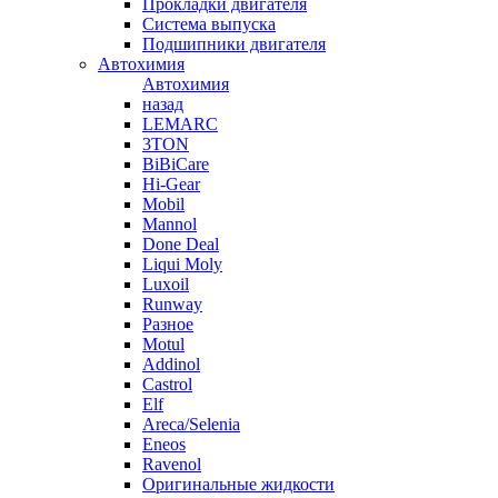
Прокладки двигателя
Система выпуска
Подшипники двигателя
Автохимия
Автохимия
назад
LEMARC
3TON
BiBiCare
Hi-Gear
Mobil
Mannol
Done Deal
Liqui Moly
Luxoil
Runway
Разное
Motul
Addinol
Castrol
Elf
Areca/Selenia
Eneos
Ravenol
Оригинальные жидкости