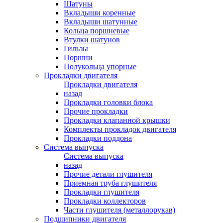
Шатуны
Вкладыши коренные
Вкладыши шатунные
Кольца поршневые
Втулки шатунов
Гильзы
Поршни
Полукольца упорные
Прокладки двигателя
Прокладки двигателя
назад
Прокладки головки блока
Прочие прокладки
Прокладки клапанной крышки
Комплекты прокладок двигателя
Прокладки поддона
Система выпуска
Система выпуска
назад
Прочие детали глушителя
Приемная труба глушителя
Прокладки глушителя
Прокладки коллекторов
Части глушителя (металлорукав)
Подшипники двигателя