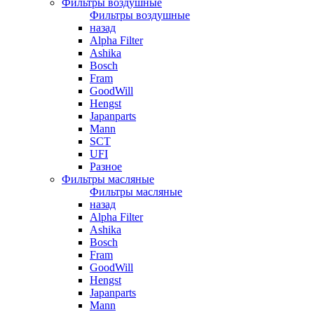
Фильтры воздушные
Фильтры воздушные
назад
Alpha Filter
Ashika
Bosch
Fram
GoodWill
Hengst
Japanparts
Mann
SCT
UFI
Разное
Фильтры масляные
Фильтры масляные
назад
Alpha Filter
Ashika
Bosch
Fram
GoodWill
Hengst
Japanparts
Mann