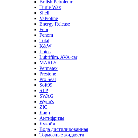
British Petroleum
Turtle Wax
Shell
Valvoline
Energy Release
Febi
Fenom
Total
K&W
Lotos
Lubrifilm, AVA-car
MARLY
Permatex
Prestone
Pro Seal
Soft99
STP
SWAG
Wynn's
ZIC
Лавр
Антифризы
Лукойл
Вода дистилированная
Тормозные жидкости