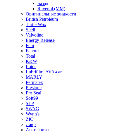
назад
Ravenol (ММ)
Оригинальные жидкости
British Petroleum
Turtle Wax
Shell
Valvoline
Energy Release
Febi
Fenom
Total
K&W
Lotos
Lubrifilm, AVA-car
MARLY
Permatex
Prestone
Pro Seal
Soft99
STP
SWAG
Wynn's
ZIC
Лавр
Антифризы