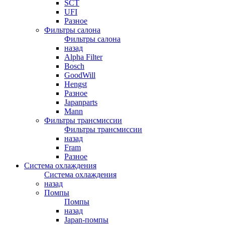
SCT
UFI
Разное
Фильтры салона
Фильтры салона
назад
Alpha Filter
Bosch
GoodWill
Hengst
Разное
Japanparts
Mann
Фильтры трансмиссии
Фильтры трансмиссии
назад
Fram
Разное
Система охлаждения
Система охлаждения
назад
Помпы
Помпы
назад
Japan-помпы