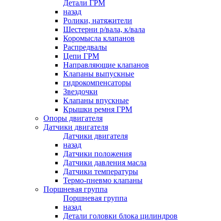
Детали ГРМ
назад
Ролики, натяжители
Шестерни р/вала, к/вала
Коромысла клапанов
Распредвалы
Цепи ГРМ
Направляющие клапанов
Клапаны выпускные
гидрокомпенсаторы
Звездочки
Клапаны впускные
Крышки ремня ГРМ
Опоры двигателя
Датчики двигателя
Датчики двигателя
назад
Датчики положения
Датчики давления масла
Датчики температуры
Термо-пневмо клапаны
Поршневая группа
Поршневая группа
назад
Детали головки блока цилиндров