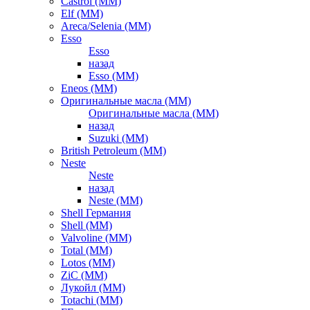
Castrol (ММ)
Elf (ММ)
Areca/Selenia (ММ)
Esso
Esso
назад
Esso (ММ)
Eneos (ММ)
Оригинальные масла (ММ)
Оригинальные масла (ММ)
назад
Suzuki (ММ)
British Petroleum (ММ)
Neste
Neste
назад
Neste (ММ)
Shell Германия
Shell (ММ)
Valvoline (ММ)
Total (ММ)
Lotos (ММ)
ZiC (ММ)
Лукойл (ММ)
Totachi (MM)