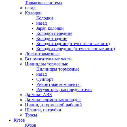
Тормозная система
назад
Колодки
Колодки
назад
Japan-колодки
Колодки передние
Колодки задние
Колодки задние (отечественные авто)
Колодки передние (отечественные авто)
Диски тормозные
Вспомогательные части
Цилиндры тормозные
Цилиндры тормозные
назад
Суппорт
Ремонтные комплекты
Регуляторы, распределители
Датчики ABS
Датчики тормозных колодок
Цилиндр тормозной рабочий
Шланги, патрубки
Тросы
Кузов
Кузов