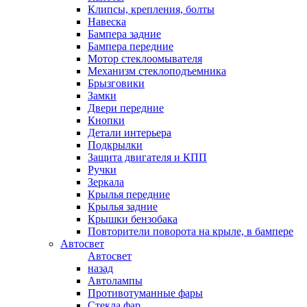
Клипсы, крепления, болты
Навеска
Бампера задние
Бампера передние
Мотор стеклоомывателя
Механизм стеклоподъемника
Брызговики
Замки
Двери передние
Кнопки
Детали интерьера
Подкрылки
Защита двигателя и КПП
Ручки
Зеркала
Крылья передние
Крылья задние
Крышки бензобака
Повторители поворота на крыле, в бампере
Автосвет
Автосвет
назад
Автолампы
Противотуманные фары
Стекла фар