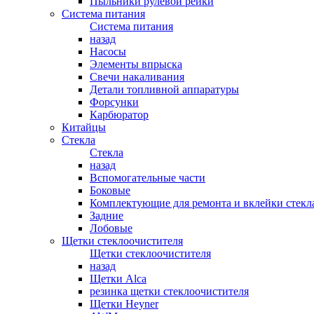
Пыльники рулевой рейки
Система питания
Система питания
назад
Насосы
Элементы впрыска
Свечи накаливания
Детали топливной аппаратуры
Форсунки
Карбюратор
Китайцы
Стекла
Стекла
назад
Вспомогательные части
Боковые
Комплектующие для ремонта и вклейки стекл
Задние
Лобовые
Щетки стеклоочистителя
Щетки стеклоочистителя
назад
Щетки Alca
резинка щетки стеклоочистителя
Щетки Heyner