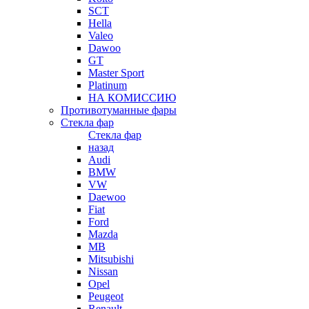
SCT
Hella
Valeo
Dawoo
GT
Master Sport
Platinum
НА КОМИССИЮ
Противотуманные фары
Стекла фар
Стекла фар
назад
Audi
BMW
VW
Daewoo
Fiat
Ford
Mazda
MB
Mitsubishi
Nissan
Opel
Peugeot
Renault