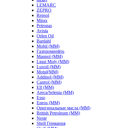
LEMARC
ZEPRO
Repsol
Mirax
Petronas
Avista
Orlen Oil
Bardahl
Mobil (ММ)
Газпромнефть
Mannol (ММ)
Liqui Moly (ММ)
Luxoil (ММ)
Motul(ММ)
Addinol (ММ)
Castrol (ММ)
Elf (ММ)
Areca/Selenia (ММ)
Esso
Eneos (ММ)
Оригинальные масла (ММ)
British Petroleum (ММ)
Neste
Shell Германия