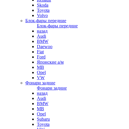
Skoda
Toyota
Volvo
Блок-фары передние
Блок-фары передние
назад
Audi
BMW
Daewoo
Fiat
Ford
Японские а/м
MB
Opel
VW
Фонари задние
Фонари задние
назад
Audi
BMW
MB
Opel
Subaru
Toyota