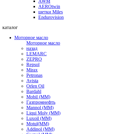
AWM
AEROtwin
щетки Miles
Endurovision
каталог
Моторное масло
Моторное масло
назад
LEMARC
ZEPRO
Repsol
Mirax
Petronas
Avista
Orlen Oil
Bardahl
Mobil (ММ)
Газпромнефть
Mannol (ММ)
Liqui Moly (ММ)
Luxoil (ММ)
Motul(ММ)
Addinol (ММ)