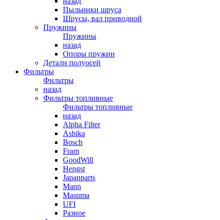
назад
Пыльники шруса
Шрусы, вал приводной
Пружины
Пружины
назад
Опоры пружин
Детали полуосей
Фильтры
Фильтры
назад
Фильтры топливные
Фильтры топливные
назад
Alpha Filter
Ashika
Bosch
Fram
GoodWill
Hengst
Japanparts
Mann
Masuma
UFI
Разное