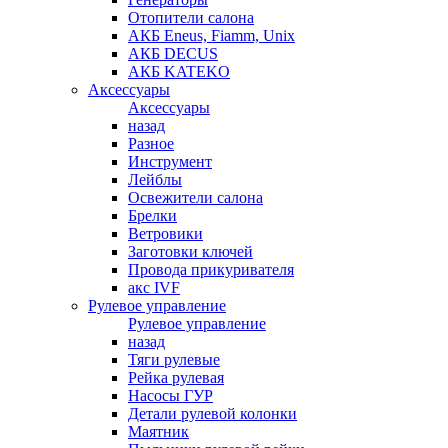
Отопители салона
АКБ Eneus, Fiamm, Unix
АКБ DECUS
АКБ KATEKO
Аксессуары
Аксессуары
назад
Разное
Инструмент
Лейблы
Освежители салона
Брелки
Ветровики
Заготовки ключей
Провода прикуривателя
акс IVF
Рулевое управление
Рулевое управление
назад
Тяги рулевые
Рейка рулевая
Насосы ГУР
Детали рулевой колонки
Маятник