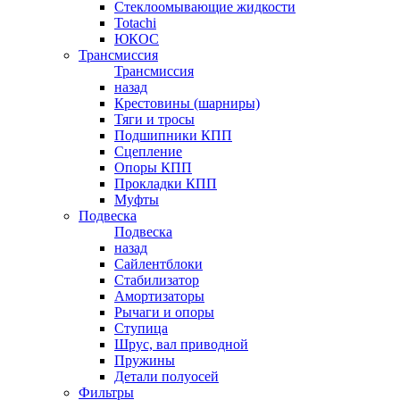
Стеклоомывающие жидкости
Totachi
ЮКОС
Трансмиссия
Трансмиссия
назад
Крестовины (шарниры)
Тяги и тросы
Подшипники КПП
Сцепление
Опоры КПП
Прокладки КПП
Муфты
Подвеска
Подвеска
назад
Сайлентблоки
Стабилизатор
Амортизаторы
Рычаги и опоры
Ступица
Шрус, вал приводной
Пружины
Детали полуосей
Фильтры