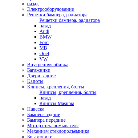
назад
Электрооборудование
Решетки бампера, радиатора
Решетки бампера, радиатора
назад
Audi
BMW
Ford
MB
Opel
VW
Внутренняя обивка
Багажники
Двери задние
Капоты
Клипсы, крепления, болты
Клипсы, крепления, болты
назад
Клипсы Masuma
Навеска
Бампера задние
Бампера передние
Мотор стеклоомывателя
Механизм стеклоподъемника
Брызговики