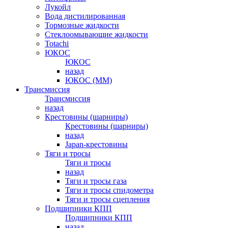
Лукойл
Вода дистилированная
Тормозные жидкости
Стеклоомывающие жидкости
Totachi
ЮКОС
ЮКОС
назад
ЮКОС (ММ)
Трансмиссия
Трансмиссия
назад
Крестовины (шарниры)
Крестовины (шарниры)
назад
Japan-крестовины
Тяги и тросы
Тяги и тросы
назад
Тяги и тросы газа
Тяги и тросы спидометра
Тяги и тросы сцепления
Подшипники КПП
Подшипники КПП
назад