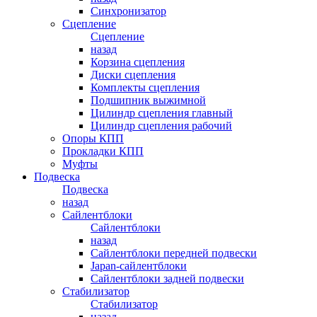
Синхронизатор
Сцепление
Сцепление
назад
Корзина сцепления
Диски сцепления
Комплекты сцепления
Подшипник выжимной
Цилиндр сцепления главный
Цилиндр сцепления рабочий
Опоры КПП
Прокладки КПП
Муфты
Подвеска
Подвеска
назад
Сайлентблоки
Сайлентблоки
назад
Сайлентблоки передней подвески
Japan-сайлентблоки
Сайлентблоки задней подвески
Стабилизатор
Стабилизатор
назад