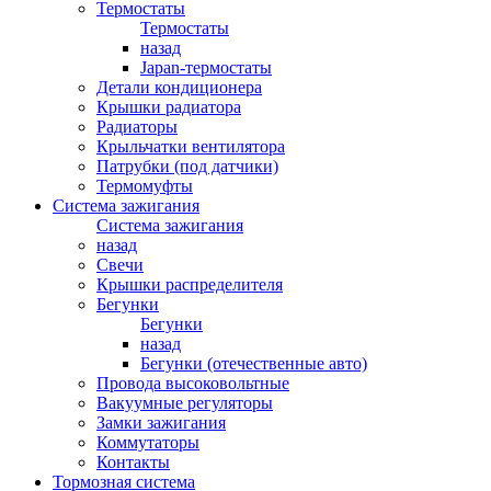
Термостаты
Термостаты
назад
Japan-термостаты
Детали кондиционера
Крышки радиатора
Радиаторы
Крыльчатки вентилятора
Патрубки (под датчики)
Термомуфты
Система зажигания
Система зажигания
назад
Свечи
Крышки распределителя
Бегунки
Бегунки
назад
Бегунки (отечественные авто)
Провода высоковольтные
Вакуумные регуляторы
Замки зажигания
Коммутаторы
Контакты
Тормозная система