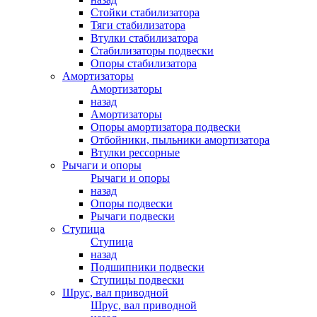
Стойки стабилизатора
Тяги стабилизатора
Втулки стабилизатора
Стабилизаторы подвески
Опоры стабилизатора
Амортизаторы
Амортизаторы
назад
Амортизаторы
Опоры амортизатора подвески
Отбойники, пыльники амортизатора
Втулки рессорные
Рычаги и опоры
Рычаги и опоры
назад
Опоры подвески
Рычаги подвески
Ступица
Ступица
назад
Подшипники подвески
Ступицы подвески
Шрус, вал приводной
Шрус, вал приводной