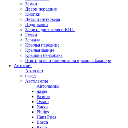
Замки
Двери передние
Кнопки
Детали интерьера
Подкрылки
Защита двигателя и КПП
Ручки
Зеркала
Крылья передние
Крылья задние
Крышки бензобака
Повторители поворота на крыле, в бампере
Автосвет
Автосвет
назад
Автолампы
Автолампы
назад
Разное
Osram
Narva
Philips
Hans Pries
Bosch
Koito