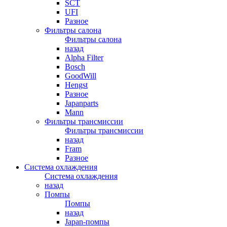
SCT
UFI
Разное
Фильтры салона
Фильтры салона
назад
Alpha Filter
Bosch
GoodWill
Hengst
Разное
Japanparts
Mann
Фильтры трансмиссии
Фильтры трансмиссии
назад
Fram
Разное
Система охлаждения
Система охлаждения
назад
Помпы
Помпы
назад
Japan-помпы