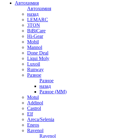
Автохимия
Автохимия
назад
LEMARC
3TON
BiBiCare
Hi-Gear
Mobil
Mannol
Done Deal
Liqui Moly
Luxoil
Runway
Разное
Разное
назад
Разное (ММ)
Motul
Addinol
Castrol
Elf
Areca/Selenia
Eneos
Ravenol
Ravenol