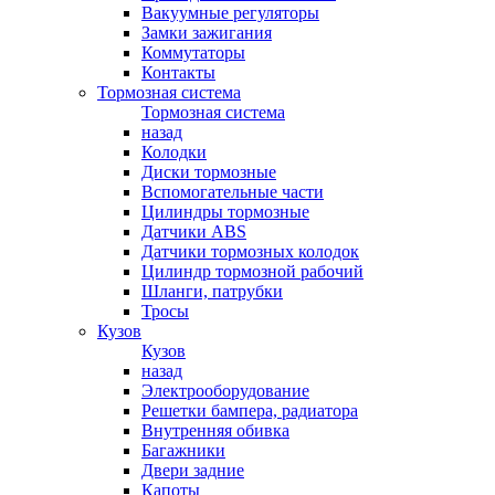
Вакуумные регуляторы
Замки зажигания
Коммутаторы
Контакты
Тормозная система
Тормозная система
назад
Колодки
Диски тормозные
Вспомогательные части
Цилиндры тормозные
Датчики ABS
Датчики тормозных колодок
Цилиндр тормозной рабочий
Шланги, патрубки
Тросы
Кузов
Кузов
назад
Электрооборудование
Решетки бампера, радиатора
Внутренняя обивка
Багажники
Двери задние
Капоты