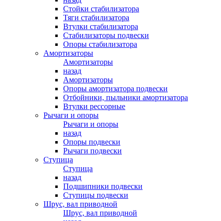
Стойки стабилизатора
Тяги стабилизатора
Втулки стабилизатора
Стабилизаторы подвески
Опоры стабилизатора
Амортизаторы
Амортизаторы
назад
Амортизаторы
Опоры амортизатора подвески
Отбойники, пыльники амортизатора
Втулки рессорные
Рычаги и опоры
Рычаги и опоры
назад
Опоры подвески
Рычаги подвески
Ступица
Ступица
назад
Подшипники подвески
Ступицы подвески
Шрус, вал приводной
Шрус, вал приводной