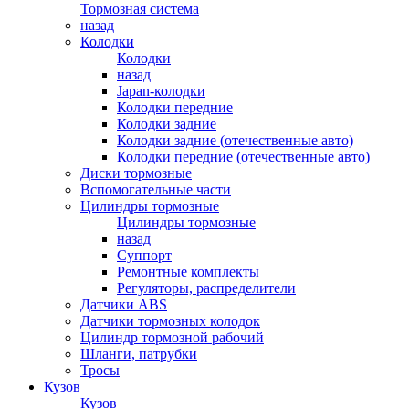
Тормозная система
назад
Колодки
Колодки
назад
Japan-колодки
Колодки передние
Колодки задние
Колодки задние (отечественные авто)
Колодки передние (отечественные авто)
Диски тормозные
Вспомогательные части
Цилиндры тормозные
Цилиндры тормозные
назад
Суппорт
Ремонтные комплекты
Регуляторы, распределители
Датчики ABS
Датчики тормозных колодок
Цилиндр тормозной рабочий
Шланги, патрубки
Тросы
Кузов
Кузов