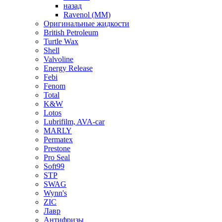
назад
Ravenol (ММ)
Оригинальные жидкости
British Petroleum
Turtle Wax
Shell
Valvoline
Energy Release
Febi
Fenom
Total
K&W
Lotos
Lubrifilm, AVA-car
MARLY
Permatex
Prestone
Pro Seal
Soft99
STP
SWAG
Wynn's
ZIC
Лавр
Антифризы