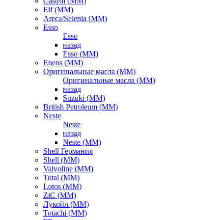
Castrol (ММ)
Elf (ММ)
Areca/Selenia (ММ)
Esso
Esso
назад
Esso (ММ)
Eneos (ММ)
Оригинальные масла (ММ)
Оригинальные масла (ММ)
назад
Suzuki (ММ)
British Petroleum (ММ)
Neste
Neste
назад
Neste (ММ)
Shell Германия
Shell (ММ)
Valvoline (ММ)
Total (ММ)
Lotos (ММ)
ZiC (ММ)
Лукойл (ММ)
Totachi (MM)