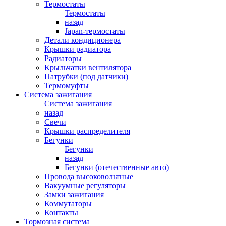
Термостаты
Термостаты
назад
Japan-термостаты
Детали кондиционера
Крышки радиатора
Радиаторы
Крыльчатки вентилятора
Патрубки (под датчики)
Термомуфты
Система зажигания
Система зажигания
назад
Свечи
Крышки распределителя
Бегунки
Бегунки
назад
Бегунки (отечественные авто)
Провода высоковольтные
Вакуумные регуляторы
Замки зажигания
Коммутаторы
Контакты
Тормозная система