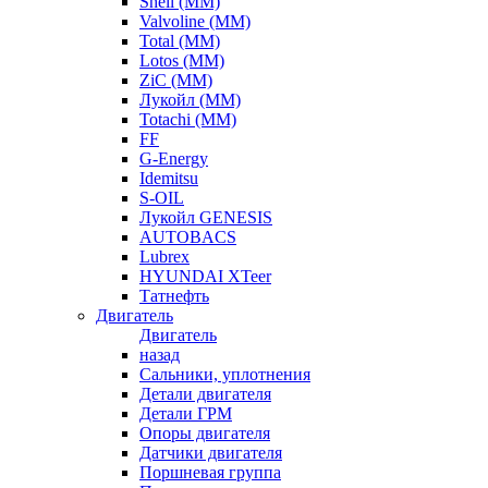
Shell (ММ)
Valvoline (ММ)
Total (ММ)
Lotos (ММ)
ZiC (ММ)
Лукойл (ММ)
Totachi (MM)
FF
G-Energy
Idemitsu
S-OIL
Лукойл GENESIS
AUTOBACS
Lubrex
HYUNDAI XTeer
Татнефть
Двигатель
Двигатель
назад
Сальники, уплотнения
Детали двигателя
Детали ГРМ
Опоры двигателя
Датчики двигателя
Поршневая группа