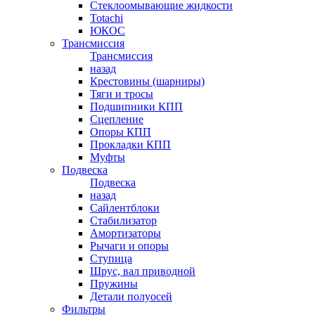
Стеклоомывающие жидкости
Totachi
ЮКОС
Трансмиссия
Трансмиссия
назад
Крестовины (шарниры)
Тяги и тросы
Подшипники КПП
Сцепление
Опоры КПП
Прокладки КПП
Муфты
Подвеска
Подвеска
назад
Сайлентблоки
Стабилизатор
Амортизаторы
Рычаги и опоры
Ступица
Шрус, вал приводной
Пружины
Детали полуосей
Фильтры