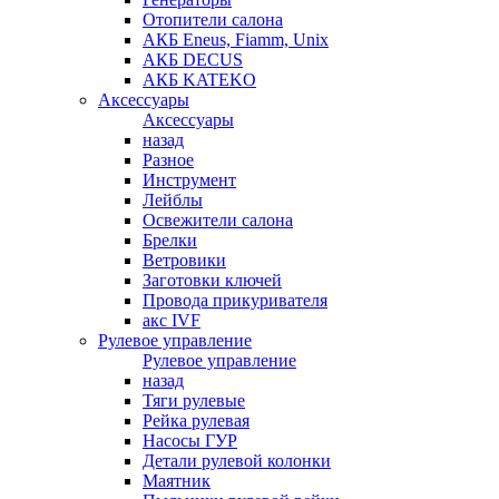
Отопители салона
АКБ Eneus, Fiamm, Unix
АКБ DECUS
АКБ KATEKO
Аксессуары
Аксессуары
назад
Разное
Инструмент
Лейблы
Освежители салона
Брелки
Ветровики
Заготовки ключей
Провода прикуривателя
акс IVF
Рулевое управление
Рулевое управление
назад
Тяги рулевые
Рейка рулевая
Насосы ГУР
Детали рулевой колонки
Маятник