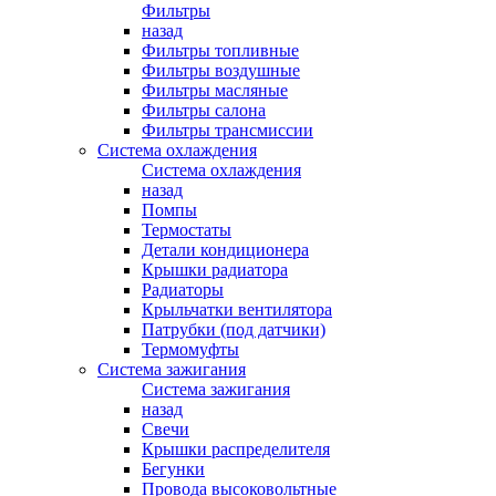
Фильтры
назад
Фильтры топливные
Фильтры воздушные
Фильтры масляные
Фильтры салона
Фильтры трансмиссии
Система охлаждения
Система охлаждения
назад
Помпы
Термостаты
Детали кондиционера
Крышки радиатора
Радиаторы
Крыльчатки вентилятора
Патрубки (под датчики)
Термомуфты
Система зажигания
Система зажигания
назад
Свечи
Крышки распределителя
Бегунки
Провода высоковольтные