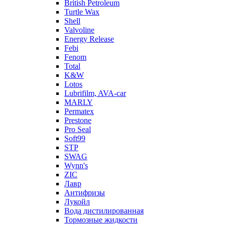
British Petroleum
Turtle Wax
Shell
Valvoline
Energy Release
Febi
Fenom
Total
K&W
Lotos
Lubrifilm, AVA-car
MARLY
Permatex
Prestone
Pro Seal
Soft99
STP
SWAG
Wynn's
ZIC
Лавр
Антифризы
Лукойл
Вода дистилированная
Тормозные жидкости