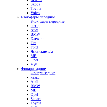
Skoda
Toyota
Volvo
Блок-фары передние
Блок-фары передние
назад
Audi
BMW
Daewoo
Fiat
Ford
Японские а/м
MB
Opel
VW
Фонари задние
Фонари задние
назад
Audi
BMW
MB
Opel
Subaru
Toyota