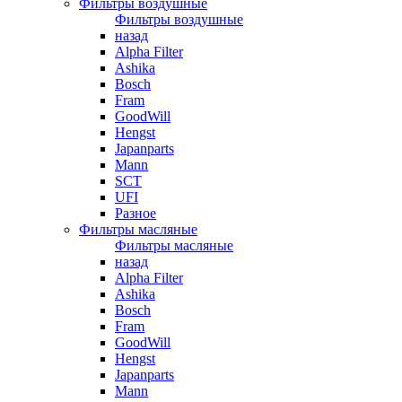
Фильтры воздушные
Фильтры воздушные
назад
Alpha Filter
Ashika
Bosch
Fram
GoodWill
Hengst
Japanparts
Mann
SCT
UFI
Разное
Фильтры масляные
Фильтры масляные
назад
Alpha Filter
Ashika
Bosch
Fram
GoodWill
Hengst
Japanparts
Mann