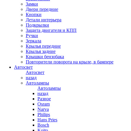
Замки
Двери передние
Кнопки
Детали интерьера
Подкрылки
Защита двигателя и КПП
Ручки
Зеркала
Крылья передние
Крылья задние
Крышки бензобака
Повторители поворота на крыле, в бампере
Автосвет
Автосвет
назад
Автолампы
Автолампы
назад
Разное
Osram
Narva
Philips
Hans Pries
Bosch
Koito