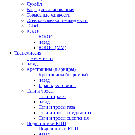
Лукойл
Вода дистилированная
Тормозные жидкости
Стеклоомывающие жидкости
Totachi
ЮКОС
ЮКОС
назад
ЮКОС (ММ)
Трансмиссия
Трансмиссия
назад
Крестовины (шарниры)
Крестовины (шарниры)
назад
Japan-крестовины
Тяги и тросы
Тяги и тросы
назад
Тяги и тросы газа
Тяги и тросы спидометра
Тяги и тросы сцепления
Подшипники КПП
Подшипники КПП
назад