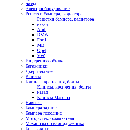
назад
Электрооборудование
Решетки бампера, радиатора
Решетки бампера, радиатора
назад
Audi
BMW
Ford
MB
Opel
VW
Внутренняя обивка
Багажники
Двери задние
Капоты
Клипсы, крепления, болты
Клипсы, крепления, болты
назад
Клипсы Masuma
Навеска
Бампера задние
Бампера передние
Мотор стеклоомывателя
Механизм стеклоподъемника
Брызговики