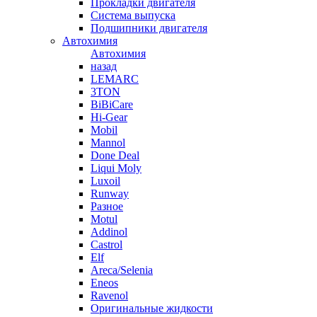
Прокладки двигателя
Система выпуска
Подшипники двигателя
Автохимия
Автохимия
назад
LEMARC
3TON
BiBiCare
Hi-Gear
Mobil
Mannol
Done Deal
Liqui Moly
Luxoil
Runway
Разное
Motul
Addinol
Castrol
Elf
Areca/Selenia
Eneos
Ravenol
Оригинальные жидкости