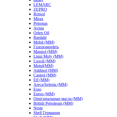
LEMARC
ZEPRO
Repsol
Mirax
Petronas
Avista
Orlen Oil
Bardahl
Mobil (ММ)
Газпромнефть
Mannol (ММ)
Liqui Moly (ММ)
Luxoil (ММ)
Motul(ММ)
Addinol (ММ)
Castrol (ММ)
Elf (ММ)
Areca/Selenia (ММ)
Esso
Eneos (ММ)
Оригинальные масла (ММ)
British Petroleum (ММ)
Neste
Shell Германия