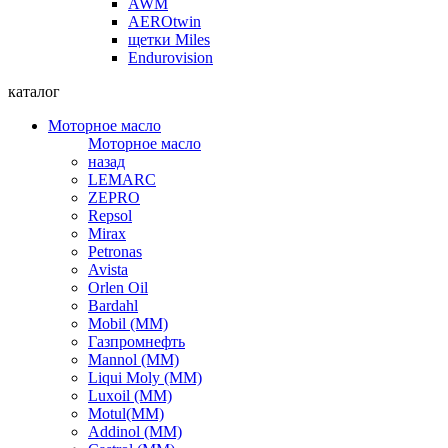
AWM
AEROtwin
щетки Miles
Endurovision
каталог
Моторное масло
Моторное масло
назад
LEMARC
ZEPRO
Repsol
Mirax
Petronas
Avista
Orlen Oil
Bardahl
Mobil (ММ)
Газпромнефть
Mannol (ММ)
Liqui Moly (ММ)
Luxoil (ММ)
Motul(ММ)
Addinol (ММ)