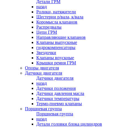
Детали ГРМ
назад
Ролики, натяжители
Шестерни р/вала, к/вала
Коромысла клапанов
Распредвалы
Цепи ГРМ
Направляющие клапанов
Клапаны выпускные
гидрокомпенсаторы
Звездочки
Клапаны впускные
Крышки ремня ГРМ
Опоры двигателя
Датчики двигателя
Датчики двигателя
назад
Датчики положения
Датчики давления масла
Датчики температуры
Термо-пневмо клапаны
Поршневая группа
Поршневая группа
назад
Детали головки блока цилиндров