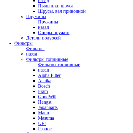
назад
Пыльники шруса
Шрусы, вал приводной
Пружины
Пружины
назад
Опоры пружин
Детали полуосей
Фильтры
Фильтры
назад
Фильтры топливные
Фильтры топливные
назад
Alpha Filter
Ashika
Bosch
Fram
GoodWill
Hengst
Japanparts
Mann
Masuma
UFI
Разное