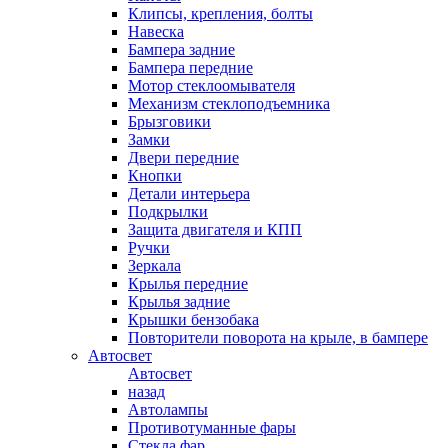
Клипсы, крепления, болты
Навеска
Бампера задние
Бампера передние
Мотор стеклоомывателя
Механизм стеклоподъемника
Брызговики
Замки
Двери передние
Кнопки
Детали интерьера
Подкрылки
Защита двигателя и КПП
Ручки
Зеркала
Крылья передние
Крылья задние
Крышки бензобака
Повторители поворота на крыле, в бампере
Автосвет
Автосвет
назад
Автолампы
Противотуманные фары
Стекла фар