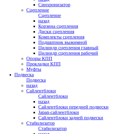
Синхронизатор
Сцепление
Сцепление
назад
Корзина сцепления
Диски сцепления
Комплекты сцепления
Подшипник выжимной
Цилиндр сцепления главный
Цилиндр сцепления рабочий
Опоры КПП
Прокладки КПП
Муфты
Подвеска
Подвеска
назад
Сайлентблоки
Сайлентблоки
назад
Сайлентблоки передней подвески
Japan-сайлентблоки
Сайлентблоки задней подвески
Стабилизатор
Стабилизатор
назад