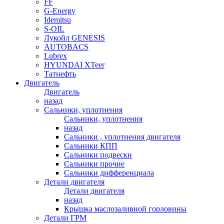
FF
G-Energy
Idemitsu
S-OIL
Лукойл GENESIS
AUTOBACS
Lubrex
HYUNDAI XTeer
Татнефть
Двигатель
Двигатель
назад
Сальники, уплотнения
Сальники, уплотнения
назад
Сальники , уплотнения двигателя
Сальники КПП
Сальники подвески
Сальники прочие
Сальники дифференциала
Детали двигателя
Детали двигателя
назад
Крышка маслозаливной горловины
Детали ГРМ