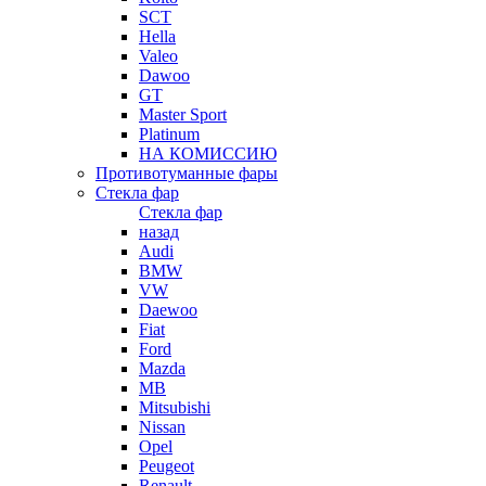
SCT
Hella
Valeo
Dawoo
GT
Master Sport
Platinum
НА КОМИССИЮ
Противотуманные фары
Стекла фар
Стекла фар
назад
Audi
BMW
VW
Daewoo
Fiat
Ford
Mazda
MB
Mitsubishi
Nissan
Opel
Peugeot
Renault