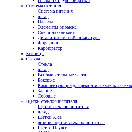
Пыльники рулевой рейки
Система питания
Система питания
назад
Насосы
Элементы впрыска
Свечи накаливания
Детали топливной аппаратуры
Форсунки
Карбюратор
Китайцы
Стекла
Стекла
назад
Вспомогательные части
Боковые
Комплектующие для ремонта и вклейки стекл
Задние
Лобовые
Щетки стеклоочистителя
Щетки стеклоочистителя
назад
Щетки Alca
резинка щетки стеклоочистителя
Щетки Heyner