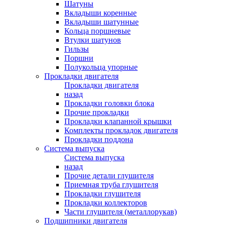
Шатуны
Вкладыши коренные
Вкладыши шатунные
Кольца поршневые
Втулки шатунов
Гильзы
Поршни
Полукольца упорные
Прокладки двигателя
Прокладки двигателя
назад
Прокладки головки блока
Прочие прокладки
Прокладки клапанной крышки
Комплекты прокладок двигателя
Прокладки поддона
Система выпуска
Система выпуска
назад
Прочие детали глушителя
Приемная труба глушителя
Прокладки глушителя
Прокладки коллекторов
Части глушителя (металлорукав)
Подшипники двигателя