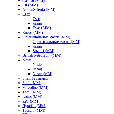
Castrol (ММ)
Elf (ММ)
Areca/Selenia (ММ)
Esso
Esso
назад
Esso (ММ)
Eneos (ММ)
Оригинальные масла (ММ)
Оригинальные масла (ММ)
назад
Suzuki (ММ)
British Petroleum (ММ)
Neste
Neste
назад
Neste (ММ)
Shell Германия
Shell (ММ)
Valvoline (ММ)
Total (ММ)
Lotos (ММ)
ZiC (ММ)
Лукойл (ММ)
Totachi (MM)