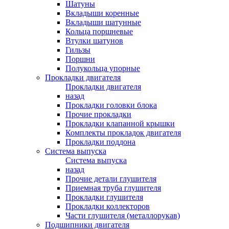
Шатуны
Вкладыши коренные
Вкладыши шатунные
Кольца поршневые
Втулки шатунов
Гильзы
Поршни
Полукольца упорные
Прокладки двигателя
Прокладки двигателя
назад
Прокладки головки блока
Прочие прокладки
Прокладки клапанной крышки
Комплекты прокладок двигателя
Прокладки поддона
Система выпуска
Система выпуска
назад
Прочие детали глушителя
Приемная труба глушителя
Прокладки глушителя
Прокладки коллекторов
Части глушителя (металлорукав)
Подшипники двигателя