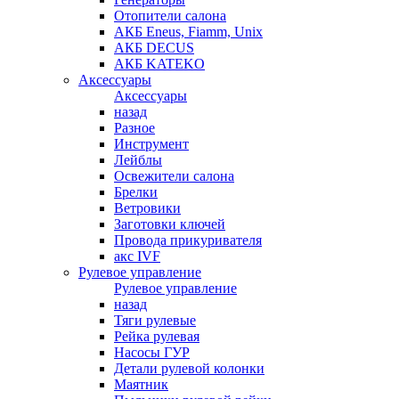
Отопители салона
АКБ Eneus, Fiamm, Unix
АКБ DECUS
АКБ KATEKO
Аксессуары
Аксессуары
назад
Разное
Инструмент
Лейблы
Освежители салона
Брелки
Ветровики
Заготовки ключей
Провода прикуривателя
акс IVF
Рулевое управление
Рулевое управление
назад
Тяги рулевые
Рейка рулевая
Насосы ГУР
Детали рулевой колонки
Маятник