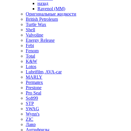
назад
Ravenol (ММ)
Оригинальные жидкости
British Petroleum
Turtle Wax
Shell
Valvoline
Energy Release
Febi
Fenom
Total
K&W
Lotos
Lubrifilm, AVA-car
MARLY
Permatex
Prestone
Pro Seal
Soft99
STP
SWAG
Wynn's
ZIC
Лавр
Антифризы