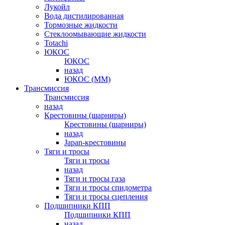
Лукойл
Вода дистилированная
Тормозные жидкости
Стеклоомывающие жидкости
Totachi
ЮКОС
ЮКОС
назад
ЮКОС (ММ)
Трансмиссия
Трансмиссия
назад
Крестовины (шарниры)
Крестовины (шарниры)
назад
Japan-крестовины
Тяги и тросы
Тяги и тросы
назад
Тяги и тросы газа
Тяги и тросы спидометра
Тяги и тросы сцепления
Подшипники КПП
Подшипники КПП
назад