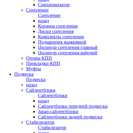
Синхронизатор
Сцепление
Сцепление
назад
Корзина сцепления
Диски сцепления
Комплекты сцепления
Подшипник выжимной
Цилиндр сцепления главный
Цилиндр сцепления рабочий
Опоры КПП
Прокладки КПП
Муфты
Подвеска
Подвеска
назад
Сайлентблоки
Сайлентблоки
назад
Сайлентблоки передней подвески
Japan-сайлентблоки
Сайлентблоки задней подвески
Стабилизатор
Стабилизатор
назад