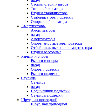
Стойки стабилизатора
Тяги стабилизатора
Втулки стабилизатора
Стабилизаторы подвески
Опоры стабилизатора
Амортизаторы
Амортизаторы
назад
Амортизаторы
Опоры амортизатора подвески
Отбойники, пыльники амортизатора
Втулки рессорные
Рычаги и опоры
Рычаги и опоры
назад
Опоры подвески
Рычаги подвески
Ступица
Ступица
назад
Подшипники подвески
Ступицы подвески
Шрус, вал приводной
Шрус, вал приводной