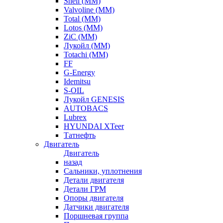
Shell (ММ)
Valvoline (ММ)
Total (ММ)
Lotos (ММ)
ZiC (ММ)
Лукойл (ММ)
Totachi (MM)
FF
G-Energy
Idemitsu
S-OIL
Лукойл GENESIS
AUTOBACS
Lubrex
HYUNDAI XTeer
Татнефть
Двигатель
Двигатель
назад
Сальники, уплотнения
Детали двигателя
Детали ГРМ
Опоры двигателя
Датчики двигателя
Поршневая группа