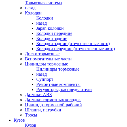
Тормозная система
назад
Колодки
Колодки
назад
Japan-колодки
Колодки передние
Колодки задние
Колодки задние (отечественные авто)
Колодки передние (отечественные авто)
Диски тормозные
Вспомогательные части
Цилиндры тормозные
Цилиндры тормозные
назад
Суппорт
Ремонтные комплекты
Регуляторы, распределители
Датчики ABS
Датчики тормозных колодок
Цилиндр тормозной рабочий
Шланги, патрубки
Тросы
Кузов
Кузов