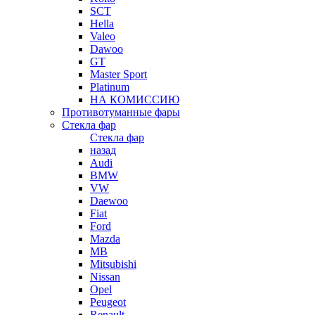
SCT
Hella
Valeo
Dawoo
GT
Master Sport
Platinum
НА КОМИССИЮ
Противотуманные фары
Стекла фар
Стекла фар
назад
Audi
BMW
VW
Daewoo
Fiat
Ford
Mazda
MB
Mitsubishi
Nissan
Opel
Peugeot
Renault