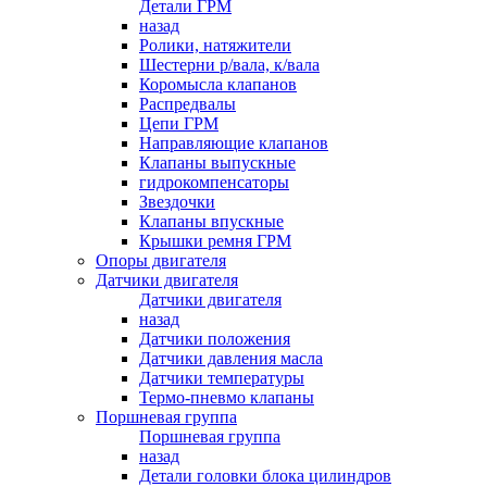
Детали ГРМ
назад
Ролики, натяжители
Шестерни р/вала, к/вала
Коромысла клапанов
Распредвалы
Цепи ГРМ
Направляющие клапанов
Клапаны выпускные
гидрокомпенсаторы
Звездочки
Клапаны впускные
Крышки ремня ГРМ
Опоры двигателя
Датчики двигателя
Датчики двигателя
назад
Датчики положения
Датчики давления масла
Датчики температуры
Термо-пневмо клапаны
Поршневая группа
Поршневая группа
назад
Детали головки блока цилиндров