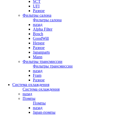
SCT
UFI
Разное
Фильтры салона
Фильтры салона
назад
Alpha Filter
Bosch
GoodWill
Hengst
Разное
Japanparts
Mann
Фильтры трансмиссии
Фильтры трансмиссии
назад
Fram
Разное
Система охлаждения
Система охлаждения
назад
Помпы
Помпы
назад
Japan-помпы