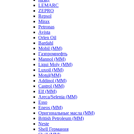
LEMARC
ZEPRO
Repsol
Mirax
Petronas
Avista
Orlen Oil
Bardahl
Mobil (ММ)
Газпромнефть
Mannol (ММ)
Liqui Moly (ММ)
Luxoil (ММ)
Motul(ММ)
Addinol (ММ)
Castrol (ММ)
Elf (ММ)
Areca/Selenia (ММ)
Esso
Eneos (ММ)
Оригинальные масла (ММ)
British Petroleum (ММ)
Neste
Shell Германия