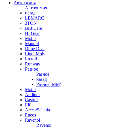
Автохимия
Автохимия
назад
LEMARC
3TON
BiBiCare
Hi-Gear
Mobil
Mannol
Done Deal
Liqui Moly
Luxoil
Runway
Разное
Разное
назад
Разное (ММ)
Motul
Addinol
Castrol
Elf
Areca/Selenia
Eneos
Ravenol
Ravenol