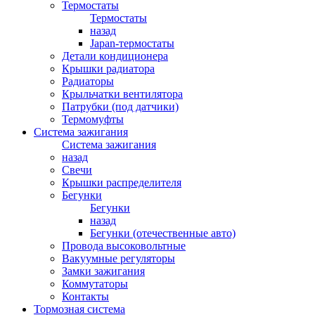
Термостаты
Термостаты
назад
Japan-термостаты
Детали кондиционера
Крышки радиатора
Радиаторы
Крыльчатки вентилятора
Патрубки (под датчики)
Термомуфты
Система зажигания
Система зажигания
назад
Свечи
Крышки распределителя
Бегунки
Бегунки
назад
Бегунки (отечественные авто)
Провода высоковольтные
Вакуумные регуляторы
Замки зажигания
Коммутаторы
Контакты
Тормозная система