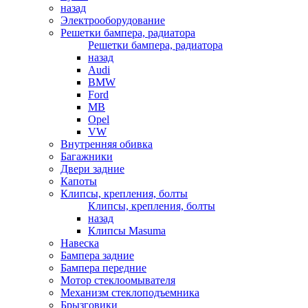
назад
Электрооборудование
Решетки бампера, радиатора
Решетки бампера, радиатора
назад
Audi
BMW
Ford
MB
Opel
VW
Внутренняя обивка
Багажники
Двери задние
Капоты
Клипсы, крепления, болты
Клипсы, крепления, болты
назад
Клипсы Masuma
Навеска
Бампера задние
Бампера передние
Мотор стеклоомывателя
Механизм стеклоподъемника
Брызговики