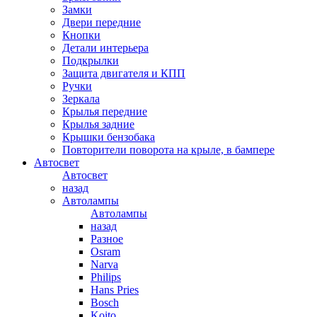
Замки
Двери передние
Кнопки
Детали интерьера
Подкрылки
Защита двигателя и КПП
Ручки
Зеркала
Крылья передние
Крылья задние
Крышки бензобака
Повторители поворота на крыле, в бампере
Автосвет
Автосвет
назад
Автолампы
Автолампы
назад
Разное
Osram
Narva
Philips
Hans Pries
Bosch
Koito