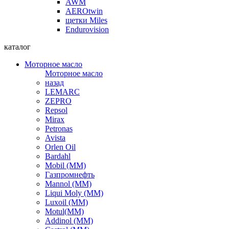
AWM
AEROtwin
щетки Miles
Endurovision
каталог
Моторное масло
Моторное масло
назад
LEMARC
ZEPRO
Repsol
Mirax
Petronas
Avista
Orlen Oil
Bardahl
Mobil (ММ)
Газпромнефть
Mannol (ММ)
Liqui Moly (ММ)
Luxoil (ММ)
Motul(ММ)
Addinol (ММ)