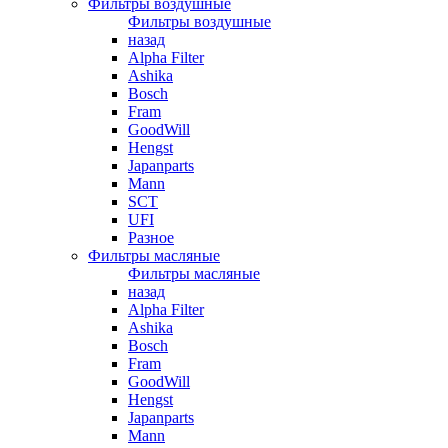
Фильтры воздушные
Фильтры воздушные
назад
Alpha Filter
Ashika
Bosch
Fram
GoodWill
Hengst
Japanparts
Mann
SCT
UFI
Разное
Фильтры масляные
Фильтры масляные
назад
Alpha Filter
Ashika
Bosch
Fram
GoodWill
Hengst
Japanparts
Mann