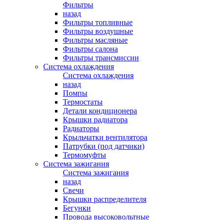
Фильтры
назад
Фильтры топливные
Фильтры воздушные
Фильтры масляные
Фильтры салона
Фильтры трансмиссии
Система охлаждения
Система охлаждения
назад
Помпы
Термостаты
Детали кондиционера
Крышки радиатора
Радиаторы
Крыльчатки вентилятора
Патрубки (под датчики)
Термомуфты
Система зажигания
Система зажигания
назад
Свечи
Крышки распределителя
Бегунки
Провода высоковольтные