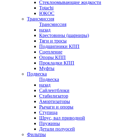
Стеклоомывающие жидкости
Totachi
ЮКОС
Трансмиссия
Трансмиссия
назад
Крестовины (шарниры)
Тяги и тросы
Подшипники КПП
Сцепление
Опоры КПП
Прокладки КПП
Муфты
Подвеска
Подвеска
назад
Сайлентблоки
Стабилизатор
Амортизаторы
Рычаги и опоры
Ступица
Шрус, вал приводной
Пружины
Детали полуосей
Фильтры