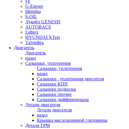
FF
G-Energy
Idemitsu
S-OIL
Лукойл GENESIS
AUTOBACS
Lubrex
HYUNDAI XTeer
Татнефть
Двигатель
Двигатель
назад
Сальники, уплотнения
Сальники, уплотнения
назад
Сальники , уплотнения двигателя
Сальники КПП
Сальники подвески
Сальники прочие
Сальники дифференциала
Детали двигателя
Детали двигателя
назад
Крышка маслозаливной горловины
Детали ГРМ