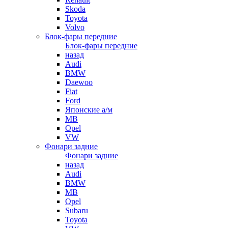
Skoda
Toyota
Volvo
Блок-фары передние
Блок-фары передние
назад
Audi
BMW
Daewoo
Fiat
Ford
Японские а/м
MB
Opel
VW
Фонари задние
Фонари задние
назад
Audi
BMW
MB
Opel
Subaru
Toyota