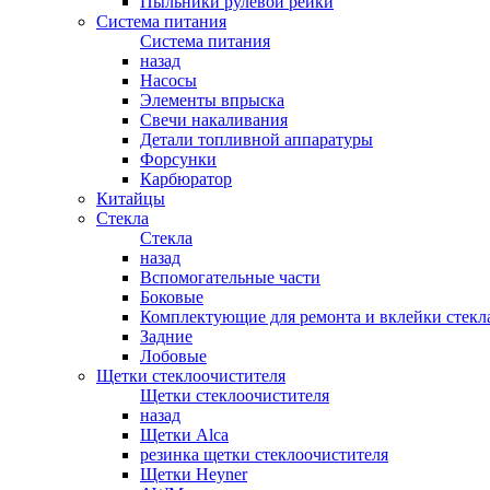
Пыльники рулевой рейки
Система питания
Система питания
назад
Насосы
Элементы впрыска
Свечи накаливания
Детали топливной аппаратуры
Форсунки
Карбюратор
Китайцы
Стекла
Стекла
назад
Вспомогательные части
Боковые
Комплектующие для ремонта и вклейки стекл
Задние
Лобовые
Щетки стеклоочистителя
Щетки стеклоочистителя
назад
Щетки Alca
резинка щетки стеклоочистителя
Щетки Heyner