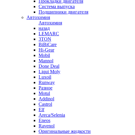
Прокладки двигателя
Система выпуска
Подшипники двигателя
Автохимия
Автохимия
назад
LEMARC
3TON
BiBiCare
Hi-Gear
Mobil
Mannol
Done Deal
Liqui Moly
Luxoil
Runway
Разное
Motul
Addinol
Castrol
Elf
Areca/Selenia
Eneos
Ravenol
Оригинальные жидкости