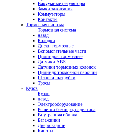
Вакуумные регуляторы
Замки зажигания
Коммутаторы
Контакты
Тормозная система
Тормозная система
назад
Колодки
Диски тормозные
Вспомогательные части
Цилиндры тормозные
Датчики ABS
Датчики тормозных колодок
Цилиндр тормозной рабочий
Шланги, патрубки
Тросы
Кузов
Кузов
назад
Электрооборудование
Решетки бампера, радиатора
Внутренняя обивка
Багажники
Двери задние
Капоты