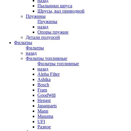
назад
Пыльники шруса
Шрусы, вал приводной
Пружины
Пружины
назад
Опоры пружин
Детали полуосей
Фильтры
Фильтры
назад
Фильтры топливные
Фильтры топливные
назад
Alpha Filter
Ashika
Bosch
Fram
GoodWill
Hengst
Japanparts
Mann
Masuma
UFI
Разное