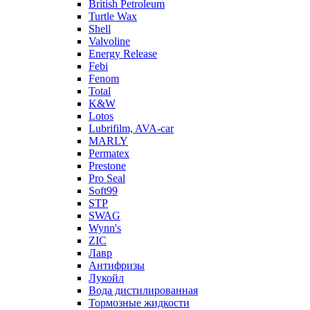
British Petroleum
Turtle Wax
Shell
Valvoline
Energy Release
Febi
Fenom
Total
K&W
Lotos
Lubrifilm, AVA-car
MARLY
Permatex
Prestone
Pro Seal
Soft99
STP
SWAG
Wynn's
ZIC
Лавр
Антифризы
Лукойл
Вода дистилированная
Тормозные жидкости