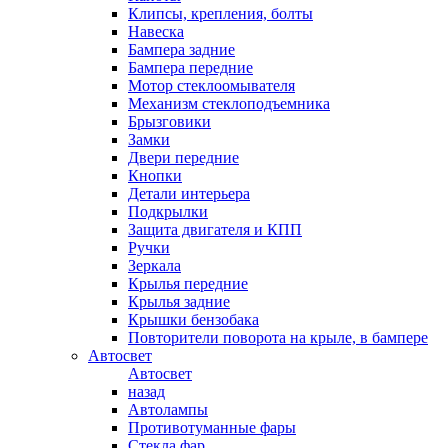
Клипсы, крепления, болты
Навеска
Бампера задние
Бампера передние
Мотор стеклоомывателя
Механизм стеклоподъемника
Брызговики
Замки
Двери передние
Кнопки
Детали интерьера
Подкрылки
Защита двигателя и КПП
Ручки
Зеркала
Крылья передние
Крылья задние
Крышки бензобака
Повторители поворота на крыле, в бампере
Автосвет
Автосвет
назад
Автолампы
Противотуманные фары
Стекла фар