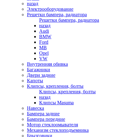
назад
Электрооборудование
Решетки бампера, радиатора
Решетки бампера, радиатора
назад
Audi
BMW
Ford
MB
Opel
VW
Внутренняя обивка
Багажники
Двери задние
Капоты
Клипсы, крепления, болты
Клипсы, крепления, болты
назад
Клипсы Masuma
Навеска
Бампера задние
Бампера передние
Мотор стеклоомывателя
Механизм стеклоподъемника
Брызговики