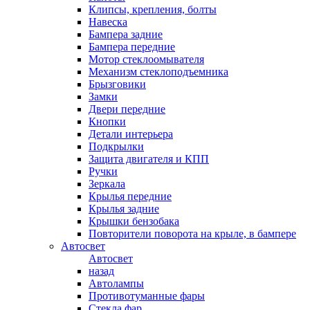
Клипсы, крепления, болты
Навеска
Бампера задние
Бампера передние
Мотор стеклоомывателя
Механизм стеклоподъемника
Брызговики
Замки
Двери передние
Кнопки
Детали интерьера
Подкрылки
Защита двигателя и КПП
Ручки
Зеркала
Крылья передние
Крылья задние
Крышки бензобака
Повторители поворота на крыле, в бампере
Автосвет
Автосвет
назад
Автолампы
Противотуманные фары
Стекла фар