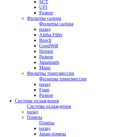
SCT
UFI
Разное
Фильтры салона
Фильтры салона
назад
Alpha Filter
Bosch
GoodWill
Hengst
Разное
Japanparts
Mann
Фильтры трансмиссии
Фильтры трансмиссии
назад
Fram
Разное
Система охлаждения
Система охлаждения
назад
Помпы
Помпы
назад
Japan-помпы