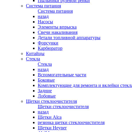
Пыльники рулевой рейки
Система питания
Система питания
назад
Насосы
Элементы впрыска
Свечи накаливания
Детали топливной аппаратуры
Форсунки
Карбюратор
Китайцы
Стекла
Стекла
назад
Вспомогательные части
Боковые
Комплектующие для ремонта и вклейки стекл
Задние
Лобовые
Щетки стеклоочистителя
Щетки стеклоочистителя
назад
Щетки Alca
резинка щетки стеклоочистителя
Щетки Heyner