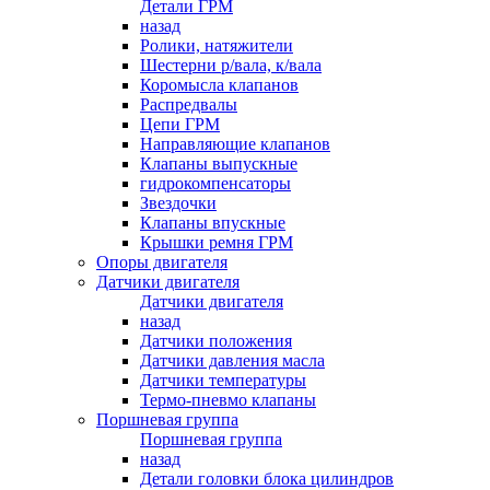
Детали ГРМ
назад
Ролики, натяжители
Шестерни р/вала, к/вала
Коромысла клапанов
Распредвалы
Цепи ГРМ
Направляющие клапанов
Клапаны выпускные
гидрокомпенсаторы
Звездочки
Клапаны впускные
Крышки ремня ГРМ
Опоры двигателя
Датчики двигателя
Датчики двигателя
назад
Датчики положения
Датчики давления масла
Датчики температуры
Термо-пневмо клапаны
Поршневая группа
Поршневая группа
назад
Детали головки блока цилиндров