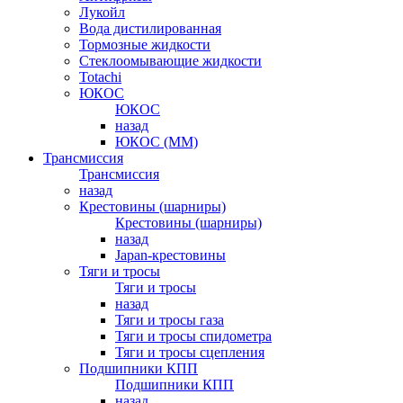
Лукойл
Вода дистилированная
Тормозные жидкости
Стеклоомывающие жидкости
Totachi
ЮКОС
ЮКОС
назад
ЮКОС (ММ)
Трансмиссия
Трансмиссия
назад
Крестовины (шарниры)
Крестовины (шарниры)
назад
Japan-крестовины
Тяги и тросы
Тяги и тросы
назад
Тяги и тросы газа
Тяги и тросы спидометра
Тяги и тросы сцепления
Подшипники КПП
Подшипники КПП
назад