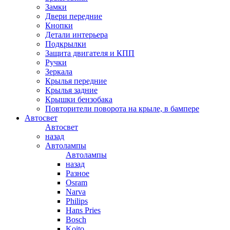
Замки
Двери передние
Кнопки
Детали интерьера
Подкрылки
Защита двигателя и КПП
Ручки
Зеркала
Крылья передние
Крылья задние
Крышки бензобака
Повторители поворота на крыле, в бампере
Автосвет
Автосвет
назад
Автолампы
Автолампы
назад
Разное
Osram
Narva
Philips
Hans Pries
Bosch
Koito