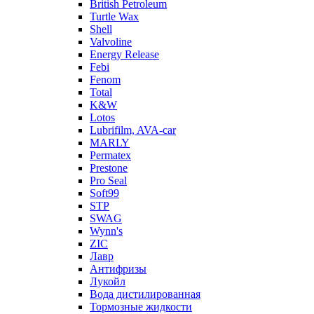
British Petroleum
Turtle Wax
Shell
Valvoline
Energy Release
Febi
Fenom
Total
K&W
Lotos
Lubrifilm, AVA-car
MARLY
Permatex
Prestone
Pro Seal
Soft99
STP
SWAG
Wynn's
ZIC
Лавр
Антифризы
Лукойл
Вода дистилированная
Тормозные жидкости