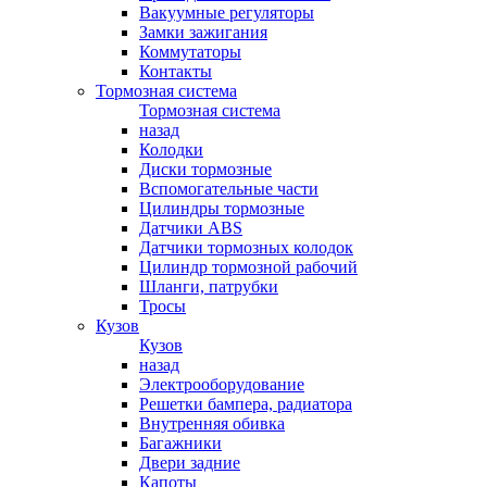
Вакуумные регуляторы
Замки зажигания
Коммутаторы
Контакты
Тормозная система
Тормозная система
назад
Колодки
Диски тормозные
Вспомогательные части
Цилиндры тормозные
Датчики ABS
Датчики тормозных колодок
Цилиндр тормозной рабочий
Шланги, патрубки
Тросы
Кузов
Кузов
назад
Электрооборудование
Решетки бампера, радиатора
Внутренняя обивка
Багажники
Двери задние
Капоты