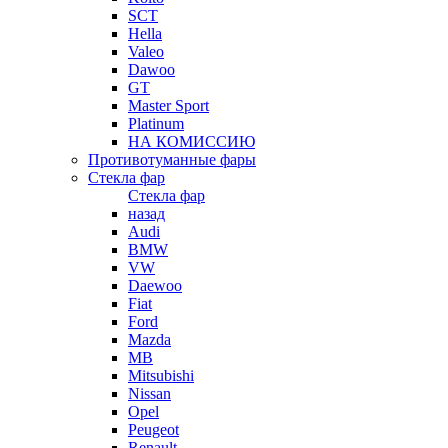
SCT
Hella
Valeo
Dawoo
GT
Master Sport
Platinum
НА КОМИССИЮ
Противотуманные фары
Стекла фар
Стекла фар
назад
Audi
BMW
VW
Daewoo
Fiat
Ford
Mazda
MB
Mitsubishi
Nissan
Opel
Peugeot
Renault