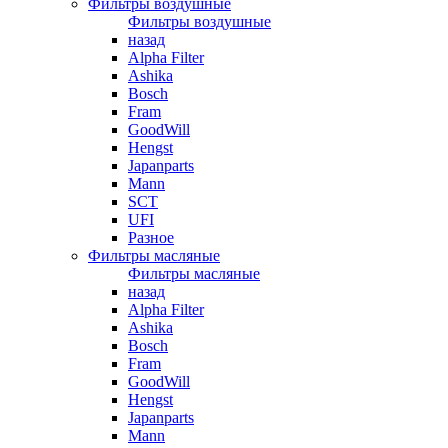
Фильтры воздушные
Фильтры воздушные
назад
Alpha Filter
Ashika
Bosch
Fram
GoodWill
Hengst
Japanparts
Mann
SCT
UFI
Разное
Фильтры масляные
Фильтры масляные
назад
Alpha Filter
Ashika
Bosch
Fram
GoodWill
Hengst
Japanparts
Mann