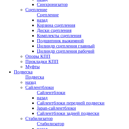
Синхронизатор
Сцепление
Сцепление
назад
Корзина сцепления
Диски сцепления
Комплекты сцепления
Подшипник выжимной
Цилиндр сцепления главный
Цилиндр сцепления рабочий
Опоры КПП
Прокладки КПП
Муфты
Подвеска
Подвеска
назад
Сайлентблоки
Сайлентблоки
назад
Сайлентблоки передней подвески
Japan-сайлентблоки
Сайлентблоки задней подвески
Стабилизатор
Стабилизатор
назад