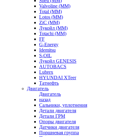
Shell (ММ)
Valvoline (ММ)
Total (ММ)
Lotos (ММ)
ZiC (ММ)
Лукойл (ММ)
Totachi (MM)
FF
G-Energy
Idemitsu
S-OIL
Лукойл GENESIS
AUTOBACS
Lubrex
HYUNDAI XTeer
Татнефть
Двигатель
Двигатель
назад
Сальники, уплотнения
Детали двигателя
Детали ГРМ
Опоры двигателя
Датчики двигателя
Поршневая группа