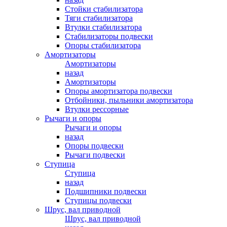
Стойки стабилизатора
Тяги стабилизатора
Втулки стабилизатора
Стабилизаторы подвески
Опоры стабилизатора
Амортизаторы
Амортизаторы
назад
Амортизаторы
Опоры амортизатора подвески
Отбойники, пыльники амортизатора
Втулки рессорные
Рычаги и опоры
Рычаги и опоры
назад
Опоры подвески
Рычаги подвески
Ступица
Ступица
назад
Подшипники подвески
Ступицы подвески
Шрус, вал приводной
Шрус, вал приводной