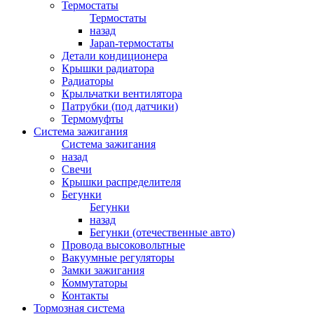
Термостаты
Термостаты
назад
Japan-термостаты
Детали кондиционера
Крышки радиатора
Радиаторы
Крыльчатки вентилятора
Патрубки (под датчики)
Термомуфты
Система зажигания
Система зажигания
назад
Свечи
Крышки распределителя
Бегунки
Бегунки
назад
Бегунки (отечественные авто)
Провода высоковольтные
Вакуумные регуляторы
Замки зажигания
Коммутаторы
Контакты
Тормозная система