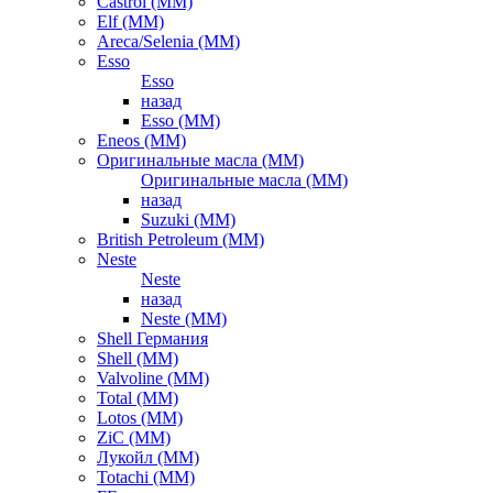
Castrol (ММ)
Elf (ММ)
Areca/Selenia (ММ)
Esso
Esso
назад
Esso (ММ)
Eneos (ММ)
Оригинальные масла (ММ)
Оригинальные масла (ММ)
назад
Suzuki (ММ)
British Petroleum (ММ)
Neste
Neste
назад
Neste (ММ)
Shell Германия
Shell (ММ)
Valvoline (ММ)
Total (ММ)
Lotos (ММ)
ZiC (ММ)
Лукойл (ММ)
Totachi (MM)