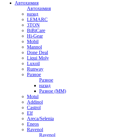
Автохимия
Автохимия
назад
LEMARC
3TON
BiBiCare
Hi-Gear
Mobil
Mannol
Done Deal
Liqui Moly
Luxoil
Runway
Разное
Разное
назад
Разное (ММ)
Motul
Addinol
Castrol
Elf
Areca/Selenia
Eneos
Ravenol
Ravenol