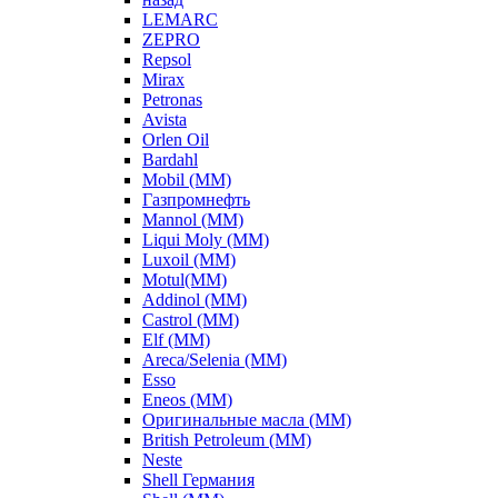
LEMARC
ZEPRO
Repsol
Mirax
Petronas
Avista
Orlen Oil
Bardahl
Mobil (ММ)
Газпромнефть
Mannol (ММ)
Liqui Moly (ММ)
Luxoil (ММ)
Motul(ММ)
Addinol (ММ)
Castrol (ММ)
Elf (ММ)
Areca/Selenia (ММ)
Esso
Eneos (ММ)
Оригинальные масла (ММ)
British Petroleum (ММ)
Neste
Shell Германия