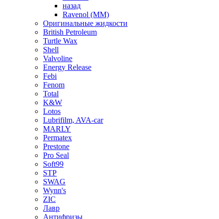
назад
Ravenol (ММ)
Оригинальные жидкости
British Petroleum
Turtle Wax
Shell
Valvoline
Energy Release
Febi
Fenom
Total
K&W
Lotos
Lubrifilm, AVA-car
MARLY
Permatex
Prestone
Pro Seal
Soft99
STP
SWAG
Wynn's
ZIC
Лавр
Антифризы