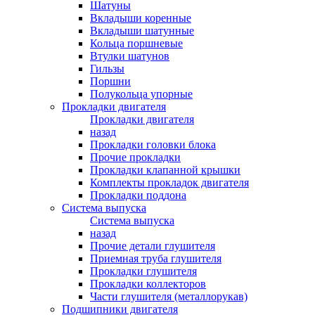
Шатуны
Вкладыши коренные
Вкладыши шатунные
Кольца поршневые
Втулки шатунов
Гильзы
Поршни
Полукольца упорные
Прокладки двигателя
Прокладки двигателя
назад
Прокладки головки блока
Прочие прокладки
Прокладки клапанной крышки
Комплекты прокладок двигателя
Прокладки поддона
Система выпуска
Система выпуска
назад
Прочие детали глушителя
Приемная труба глушителя
Прокладки глушителя
Прокладки коллекторов
Части глушителя (металлорукав)
Подшипники двигателя