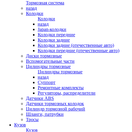
Тормозная система
назад
Колодки
Колодки
назад
Japan-колодки
Колодки передние
Колодки задние
Колодки задние (отечественные авто)
Колодки передние (отечественные авто)
Диски тормозные
Вспомогательные части
Цилиндры тормозные
Цилиндры тормозные
назад
Суппорт
Ремонтные комплекты
Регуляторы, распределители
Датчики ABS
Датчики тормозных колодок
Цилиндр тормозной рабочий
Шланги, патрубки
Тросы
Кузов
Кузов