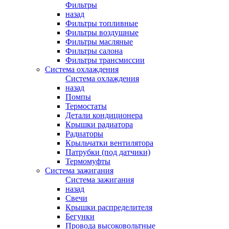
Фильтры
назад
Фильтры топливные
Фильтры воздушные
Фильтры масляные
Фильтры салона
Фильтры трансмиссии
Система охлаждения
Система охлаждения
назад
Помпы
Термостаты
Детали кондиционера
Крышки радиатора
Радиаторы
Крыльчатки вентилятора
Патрубки (под датчики)
Термомуфты
Система зажигания
Система зажигания
назад
Свечи
Крышки распределителя
Бегунки
Провода высоковольтные