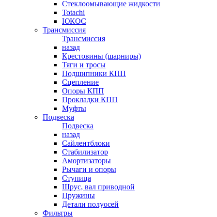
Стеклоомывающие жидкости
Totachi
ЮКОС
Трансмиссия
Трансмиссия
назад
Крестовины (шарниры)
Тяги и тросы
Подшипники КПП
Сцепление
Опоры КПП
Прокладки КПП
Муфты
Подвеска
Подвеска
назад
Сайлентблоки
Стабилизатор
Амортизаторы
Рычаги и опоры
Ступица
Шрус, вал приводной
Пружины
Детали полуосей
Фильтры