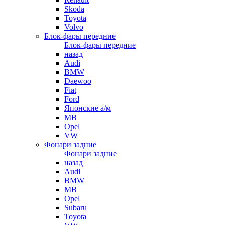
Skoda
Toyota
Volvo
Блок-фары передние
Блок-фары передние
назад
Audi
BMW
Daewoo
Fiat
Ford
Японские а/м
MB
Opel
VW
Фонари задние
Фонари задние
назад
Audi
BMW
MB
Opel
Subaru
Toyota