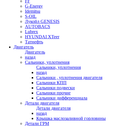
FF
G-Energy
Idemitsu
S-OIL
Лукойл GENESIS
AUTOBACS
Lubrex
HYUNDAI XTeer
Татнефть
Двигатель
Двигатель
назад
Сальники, уплотнения
Сальники, уплотнения
назад
Сальники , уплотнения двигателя
Сальники КПП
Сальники подвески
Сальники прочие
Сальники дифференциала
Детали двигателя
Детали двигателя
назад
Крышка маслозаливной горловины
Детали ГРМ