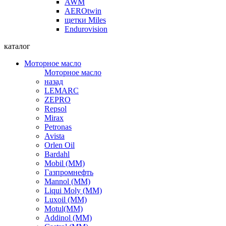
AWM
AEROtwin
щетки Miles
Endurovision
каталог
Моторное масло
Моторное масло
назад
LEMARC
ZEPRO
Repsol
Mirax
Petronas
Avista
Orlen Oil
Bardahl
Mobil (ММ)
Газпромнефть
Mannol (ММ)
Liqui Moly (ММ)
Luxoil (ММ)
Motul(ММ)
Addinol (ММ)