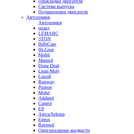
Прокладки двигателя
Система выпуска
Подшипники двигателя
Автохимия
Автохимия
назад
LEMARC
3TON
BiBiCare
Hi-Gear
Mobil
Mannol
Done Deal
Liqui Moly
Luxoil
Runway
Разное
Motul
Addinol
Castrol
Elf
Areca/Selenia
Eneos
Ravenol
Оригинальные жидкости