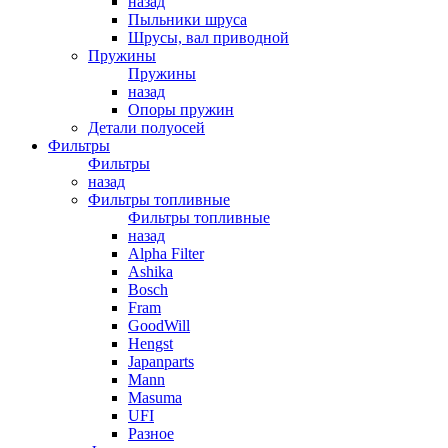
назад
Пыльники шруса
Шрусы, вал приводной
Пружины
Пружины
назад
Опоры пружин
Детали полуосей
Фильтры
Фильтры
назад
Фильтры топливные
Фильтры топливные
назад
Alpha Filter
Ashika
Bosch
Fram
GoodWill
Hengst
Japanparts
Mann
Masuma
UFI
Разное