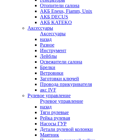
Отопители салона
АКБ Eneus, Fiamm, Unix
АКБ DECUS
АКБ KATEKO
Аксессуары
Аксессуары
назад
Разное
Инструмент
Лейблы
Освежители салона
Брелки
Ветровики
Заготовки ключей
Провода прикуривателя
акс IVF
Рулевое управление
Рулевое управление
назад
Тяги рулевые
Рейка рулевая
Насосы ГУР
Детали рулевой колонки
Маятник