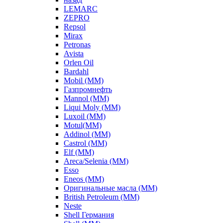
LEMARC
ZEPRO
Repsol
Mirax
Petronas
Avista
Orlen Oil
Bardahl
Mobil (ММ)
Газпромнефть
Mannol (ММ)
Liqui Moly (ММ)
Luxoil (ММ)
Motul(ММ)
Addinol (ММ)
Castrol (ММ)
Elf (ММ)
Areca/Selenia (ММ)
Esso
Eneos (ММ)
Оригинальные масла (ММ)
British Petroleum (ММ)
Neste
Shell Германия