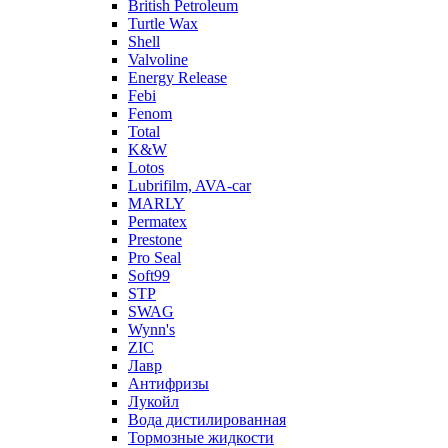
British Petroleum
Turtle Wax
Shell
Valvoline
Energy Release
Febi
Fenom
Total
K&W
Lotos
Lubrifilm, AVA-car
MARLY
Permatex
Prestone
Pro Seal
Soft99
STP
SWAG
Wynn's
ZIC
Лавр
Антифризы
Лукойл
Вода дистилированная
Тормозные жидкости