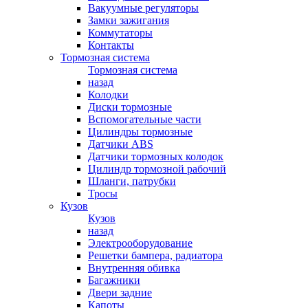
Вакуумные регуляторы
Замки зажигания
Коммутаторы
Контакты
Тормозная система
Тормозная система
назад
Колодки
Диски тормозные
Вспомогательные части
Цилиндры тормозные
Датчики ABS
Датчики тормозных колодок
Цилиндр тормозной рабочий
Шланги, патрубки
Тросы
Кузов
Кузов
назад
Электрооборудование
Решетки бампера, радиатора
Внутренняя обивка
Багажники
Двери задние
Капоты