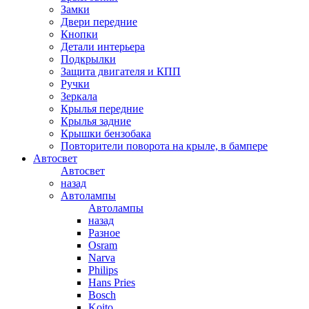
Замки
Двери передние
Кнопки
Детали интерьера
Подкрылки
Защита двигателя и КПП
Ручки
Зеркала
Крылья передние
Крылья задние
Крышки бензобака
Повторители поворота на крыле, в бампере
Автосвет
Автосвет
назад
Автолампы
Автолампы
назад
Разное
Osram
Narva
Philips
Hans Pries
Bosch
Koito