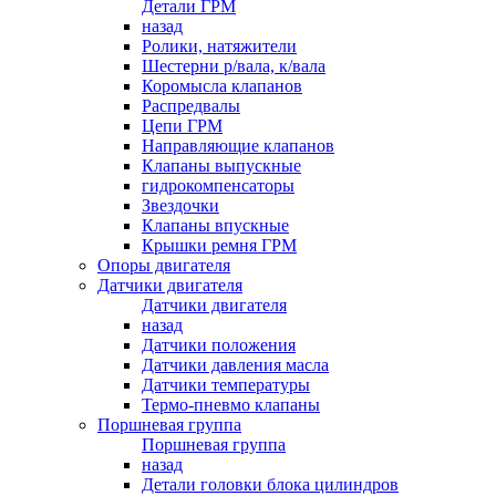
Детали ГРМ
назад
Ролики, натяжители
Шестерни р/вала, к/вала
Коромысла клапанов
Распредвалы
Цепи ГРМ
Направляющие клапанов
Клапаны выпускные
гидрокомпенсаторы
Звездочки
Клапаны впускные
Крышки ремня ГРМ
Опоры двигателя
Датчики двигателя
Датчики двигателя
назад
Датчики положения
Датчики давления масла
Датчики температуры
Термо-пневмо клапаны
Поршневая группа
Поршневая группа
назад
Детали головки блока цилиндров