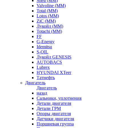
Shell (ММ)
Valvoline (ММ)
Total (ММ)
Lotos (ММ)
ZiC (ММ)
Лукойл (ММ)
Totachi (MM)
FF
G-Energy
Idemitsu
S-OIL
Лукойл GENESIS
AUTOBACS
Lubrex
HYUNDAI XTeer
Татнефть
Двигатель
Двигатель
назад
Сальники, уплотнения
Детали двигателя
Детали ГРМ
Опоры двигателя
Датчики двигателя
Поршневая группа