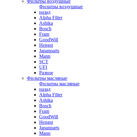
Фильтры воздушные
Фильтры воздушные
назад
Alpha Filter
Ashika
Bosch
Fram
GoodWill
Hengst
Japanparts
Mann
SCT
UFI
Разное
Фильтры масляные
Фильтры масляные
назад
Alpha Filter
Ashika
Bosch
Fram
GoodWill
Hengst
Japanparts
Mann