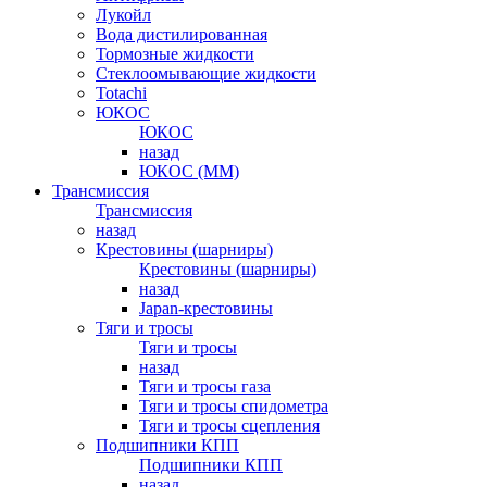
Лукойл
Вода дистилированная
Тормозные жидкости
Стеклоомывающие жидкости
Totachi
ЮКОС
ЮКОС
назад
ЮКОС (ММ)
Трансмиссия
Трансмиссия
назад
Крестовины (шарниры)
Крестовины (шарниры)
назад
Japan-крестовины
Тяги и тросы
Тяги и тросы
назад
Тяги и тросы газа
Тяги и тросы спидометра
Тяги и тросы сцепления
Подшипники КПП
Подшипники КПП
назад