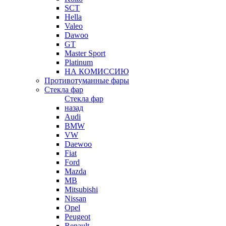
SCT
Hella
Valeo
Dawoo
GT
Master Sport
Platinum
НА КОМИССИЮ
Противотуманные фары
Стекла фар
Стекла фар
назад
Audi
BMW
VW
Daewoo
Fiat
Ford
Mazda
MB
Mitsubishi
Nissan
Opel
Peugeot
Renault