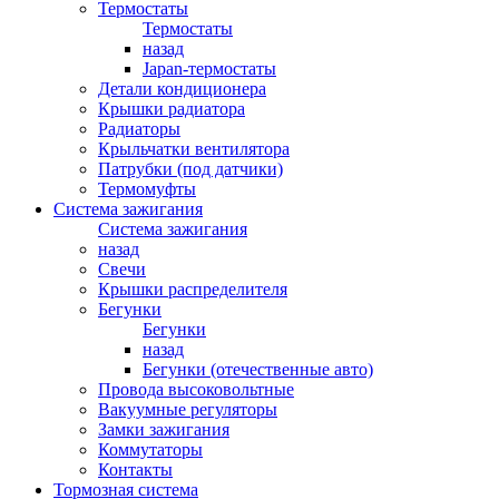
Термостаты
Термостаты
назад
Japan-термостаты
Детали кондиционера
Крышки радиатора
Радиаторы
Крыльчатки вентилятора
Патрубки (под датчики)
Термомуфты
Система зажигания
Система зажигания
назад
Свечи
Крышки распределителя
Бегунки
Бегунки
назад
Бегунки (отечественные авто)
Провода высоковольтные
Вакуумные регуляторы
Замки зажигания
Коммутаторы
Контакты
Тормозная система