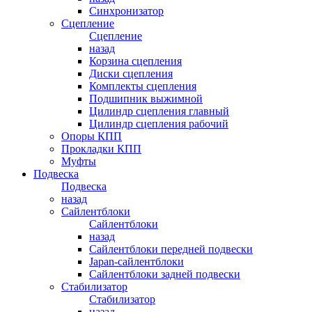
Синхронизатор
Сцепление
Сцепление
назад
Корзина сцепления
Диски сцепления
Комплекты сцепления
Подшипник выжимной
Цилиндр сцепления главный
Цилиндр сцепления рабочий
Опоры КПП
Прокладки КПП
Муфты
Подвеска
Подвеска
назад
Сайлентблоки
Сайлентблоки
назад
Сайлентблоки передней подвески
Japan-сайлентблоки
Сайлентблоки задней подвески
Стабилизатор
Стабилизатор
назад