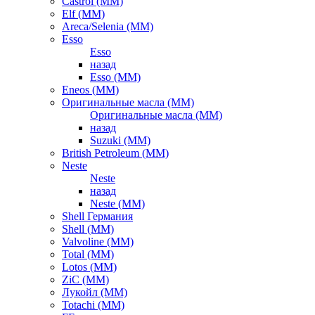
Castrol (ММ)
Elf (ММ)
Areca/Selenia (ММ)
Esso
Esso
назад
Esso (ММ)
Eneos (ММ)
Оригинальные масла (ММ)
Оригинальные масла (ММ)
назад
Suzuki (ММ)
British Petroleum (ММ)
Neste
Neste
назад
Neste (ММ)
Shell Германия
Shell (ММ)
Valvoline (ММ)
Total (ММ)
Lotos (ММ)
ZiC (ММ)
Лукойл (ММ)
Totachi (MM)