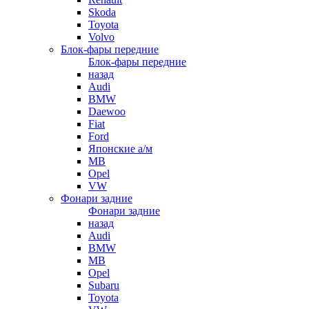
Skoda
Toyota
Volvo
Блок-фары передние
Блок-фары передние
назад
Audi
BMW
Daewoo
Fiat
Ford
Японские а/м
MB
Opel
VW
Фонари задние
Фонари задние
назад
Audi
BMW
MB
Opel
Subaru
Toyota