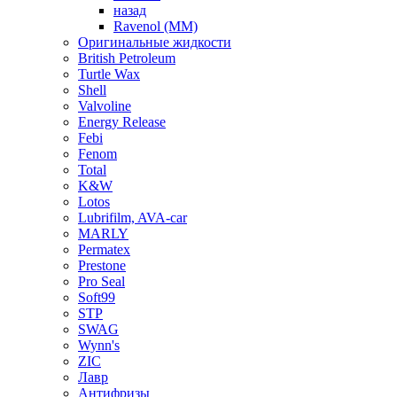
назад
Ravenol (ММ)
Оригинальные жидкости
British Petroleum
Turtle Wax
Shell
Valvoline
Energy Release
Febi
Fenom
Total
K&W
Lotos
Lubrifilm, AVA-car
MARLY
Permatex
Prestone
Pro Seal
Soft99
STP
SWAG
Wynn's
ZIC
Лавр
Антифризы