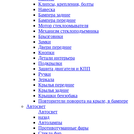
Клипсы, крепления, болты
Навеска
Бампера задние
Бампера передние
Мотор стеклоомывателя
Механизм стеклоподъемника
Брызговики
Замки
Двери передние
Кнопки
Детали интерьера
Подкрылки
Защита двигателя и КПП
Ручки
Зеркала
Крылья передние
Крылья задние
Крышки бензобака
Повторители поворота на крыле, в бампере
Автосвет
Автосвет
назад
Автолампы
Противотуманные фары
Стекла фар