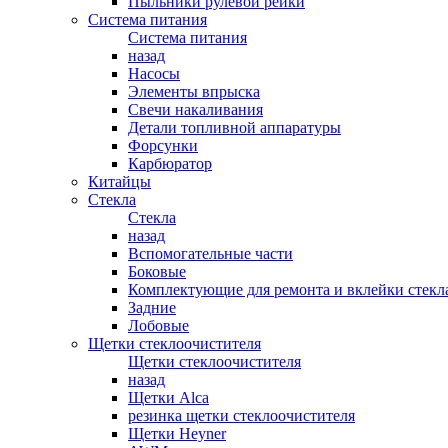
Пыльники рулевой рейки
Система питания
Система питания
назад
Насосы
Элементы впрыска
Свечи накаливания
Детали топливной аппаратуры
Форсунки
Карбюратор
Китайцы
Стекла
Стекла
назад
Вспомогательные части
Боковые
Комплектующие для ремонта и вклейки стекл
Задние
Лобовые
Щетки стеклоочистителя
Щетки стеклоочистителя
назад
Щетки Alca
резинка щетки стеклоочистителя
Щетки Heyner