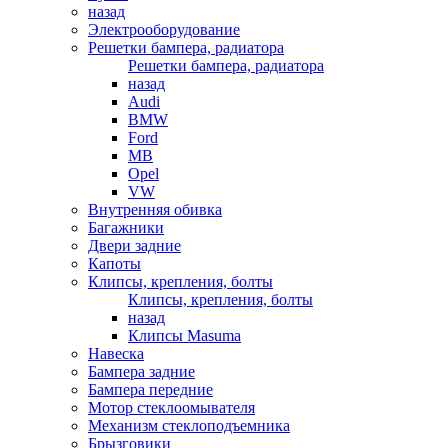
назад
Электрооборудование
Решетки бампера, радиатора
Решетки бампера, радиатора
назад
Audi
BMW
Ford
MB
Opel
VW
Внутренняя обивка
Багажники
Двери задние
Капоты
Клипсы, крепления, болты
Клипсы, крепления, болты
назад
Клипсы Masuma
Навеска
Бампера задние
Бампера передние
Мотор стеклоомывателя
Механизм стеклоподъемника
Брызговики