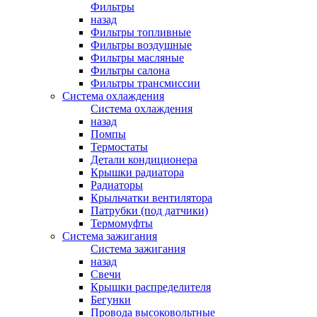
Фильтры
назад
Фильтры топливные
Фильтры воздушные
Фильтры масляные
Фильтры салона
Фильтры трансмиссии
Система охлаждения
Система охлаждения
назад
Помпы
Термостаты
Детали кондиционера
Крышки радиатора
Радиаторы
Крыльчатки вентилятора
Патрубки (под датчики)
Термомуфты
Система зажигания
Система зажигания
назад
Свечи
Крышки распределителя
Бегунки
Провода высоковольтные