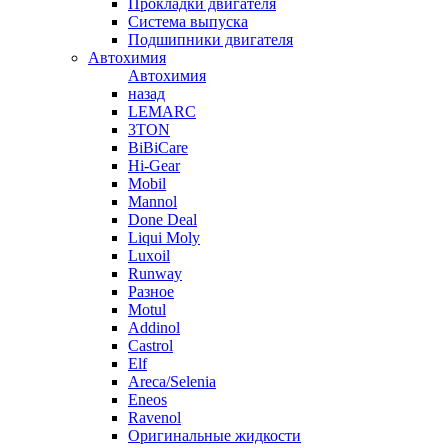
Прокладки двигателя
Система выпуска
Подшипники двигателя
Автохимия
Автохимия
назад
LEMARC
3TON
BiBiCare
Hi-Gear
Mobil
Mannol
Done Deal
Liqui Moly
Luxoil
Runway
Разное
Motul
Addinol
Castrol
Elf
Areca/Selenia
Eneos
Ravenol
Оригинальные жидкости