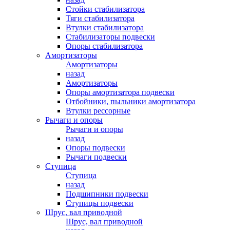
Стойки стабилизатора
Тяги стабилизатора
Втулки стабилизатора
Стабилизаторы подвески
Опоры стабилизатора
Амортизаторы
Амортизаторы
назад
Амортизаторы
Опоры амортизатора подвески
Отбойники, пыльники амортизатора
Втулки рессорные
Рычаги и опоры
Рычаги и опоры
назад
Опоры подвески
Рычаги подвески
Ступица
Ступица
назад
Подшипники подвески
Ступицы подвески
Шрус, вал приводной
Шрус, вал приводной