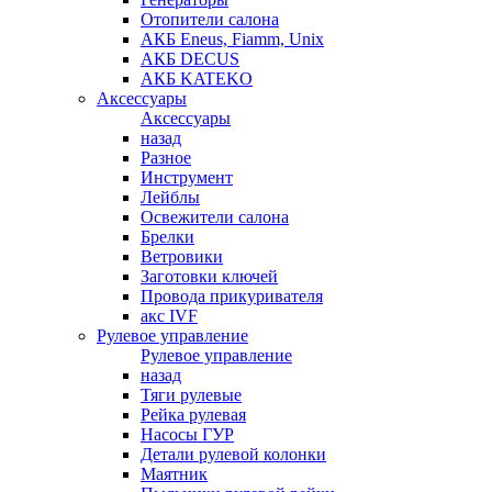
Отопители салона
АКБ Eneus, Fiamm, Unix
АКБ DECUS
АКБ KATEKO
Аксессуары
Аксессуары
назад
Разное
Инструмент
Лейблы
Освежители салона
Брелки
Ветровики
Заготовки ключей
Провода прикуривателя
акс IVF
Рулевое управление
Рулевое управление
назад
Тяги рулевые
Рейка рулевая
Насосы ГУР
Детали рулевой колонки
Маятник