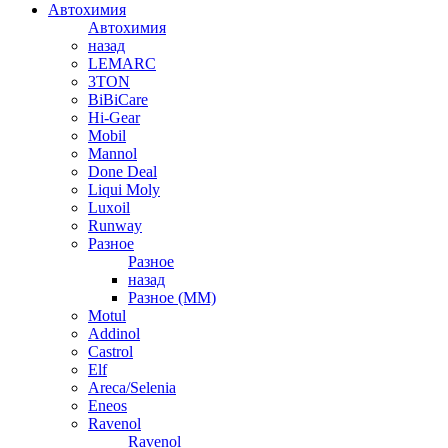
Автохимия
Автохимия
назад
LEMARC
3TON
BiBiCare
Hi-Gear
Mobil
Mannol
Done Deal
Liqui Moly
Luxoil
Runway
Разное
Разное
назад
Разное (ММ)
Motul
Addinol
Castrol
Elf
Areca/Selenia
Eneos
Ravenol
Ravenol