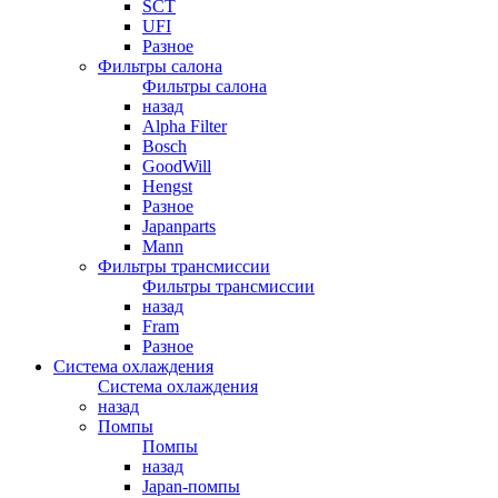
SCT
UFI
Разное
Фильтры салона
Фильтры салона
назад
Alpha Filter
Bosch
GoodWill
Hengst
Разное
Japanparts
Mann
Фильтры трансмиссии
Фильтры трансмиссии
назад
Fram
Разное
Система охлаждения
Система охлаждения
назад
Помпы
Помпы
назад
Japan-помпы