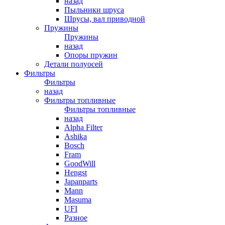
назад
Пыльники шруса
Шрусы, вал приводной
Пружины
Пружины
назад
Опоры пружин
Детали полуосей
Фильтры
Фильтры
назад
Фильтры топливные
Фильтры топливные
назад
Alpha Filter
Ashika
Bosch
Fram
GoodWill
Hengst
Japanparts
Mann
Masuma
UFI
Разное