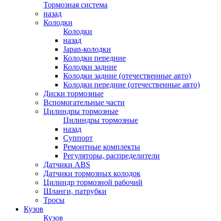
Тормозная система
назад
Колодки
Колодки
назад
Japan-колодки
Колодки передние
Колодки задние
Колодки задние (отечественные авто)
Колодки передние (отечественные авто)
Диски тормозные
Вспомогательные части
Цилиндры тормозные
Цилиндры тормозные
назад
Суппорт
Ремонтные комплекты
Регуляторы, распределители
Датчики ABS
Датчики тормозных колодок
Цилиндр тормозной рабочий
Шланги, патрубки
Тросы
Кузов
Кузов