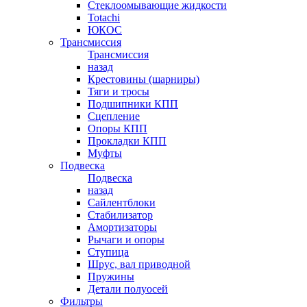
Стеклоомывающие жидкости
Totachi
ЮКОС
Трансмиссия
Трансмиссия
назад
Крестовины (шарниры)
Тяги и тросы
Подшипники КПП
Сцепление
Опоры КПП
Прокладки КПП
Муфты
Подвеска
Подвеска
назад
Сайлентблоки
Стабилизатор
Амортизаторы
Рычаги и опоры
Ступица
Шрус, вал приводной
Пружины
Детали полуосей
Фильтры