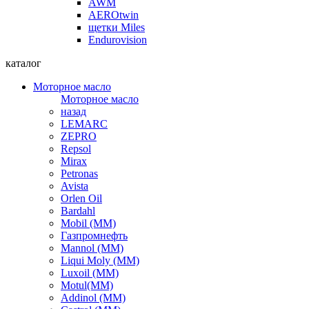
AWM
AEROtwin
щетки Miles
Endurovision
каталог
Моторное масло
Моторное масло
назад
LEMARC
ZEPRO
Repsol
Mirax
Petronas
Avista
Orlen Oil
Bardahl
Mobil (ММ)
Газпромнефть
Mannol (ММ)
Liqui Moly (ММ)
Luxoil (ММ)
Motul(ММ)
Addinol (ММ)