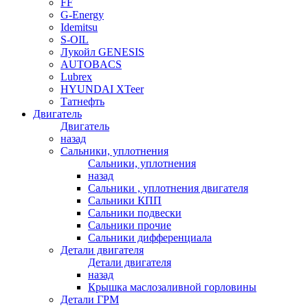
FF
G-Energy
Idemitsu
S-OIL
Лукойл GENESIS
AUTOBACS
Lubrex
HYUNDAI XTeer
Татнефть
Двигатель
Двигатель
назад
Сальники, уплотнения
Сальники, уплотнения
назад
Сальники , уплотнения двигателя
Сальники КПП
Сальники подвески
Сальники прочие
Сальники дифференциала
Детали двигателя
Детали двигателя
назад
Крышка маслозаливной горловины
Детали ГРМ