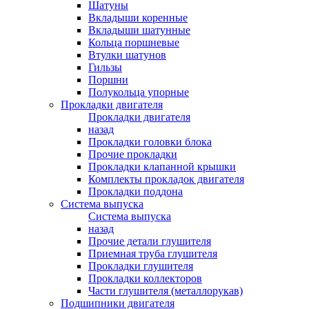
Шатуны
Вкладыши коренные
Вкладыши шатунные
Кольца поршневые
Втулки шатунов
Гильзы
Поршни
Полукольца упорные
Прокладки двигателя
Прокладки двигателя
назад
Прокладки головки блока
Прочие прокладки
Прокладки клапанной крышки
Комплекты прокладок двигателя
Прокладки поддона
Система выпуска
Система выпуска
назад
Прочие детали глушителя
Приемная труба глушителя
Прокладки глушителя
Прокладки коллекторов
Части глушителя (металлорукав)
Подшипники двигателя