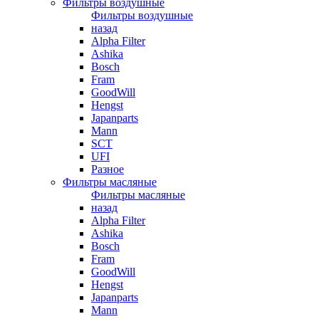
Фильтры воздушные
Фильтры воздушные
назад
Alpha Filter
Ashika
Bosch
Fram
GoodWill
Hengst
Japanparts
Mann
SCT
UFI
Разное
Фильтры масляные
Фильтры масляные
назад
Alpha Filter
Ashika
Bosch
Fram
GoodWill
Hengst
Japanparts
Mann