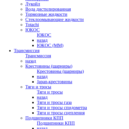
Лукойл
Вода дистилированная
Тормозные жидкости
Стеклоомывающие жидкости
Totachi
ЮКОС
ЮКОС
назад
ЮКОС (ММ)
Трансмиссия
Трансмиссия
назад
Крестовины (шарниры)
Крестовины (шарниры)
назад
Japan-крестовины
Тяги и тросы
Тяги и тросы
назад
Тяги и тросы газа
Тяги и тросы спидометра
Тяги и тросы сцепления
Подшипники КПП
Подшипники КПП
назад