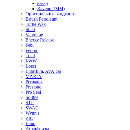
назад
Ravenol (ММ)
Оригинальные жидкости
British Petroleum
Turtle Wax
Shell
Valvoline
Energy Release
Febi
Fenom
Total
K&W
Lotos
Lubrifilm, AVA-car
MARLY
Permatex
Prestone
Pro Seal
Soft99
STP
SWAG
Wynn's
ZIC
Лавр
Антифризы