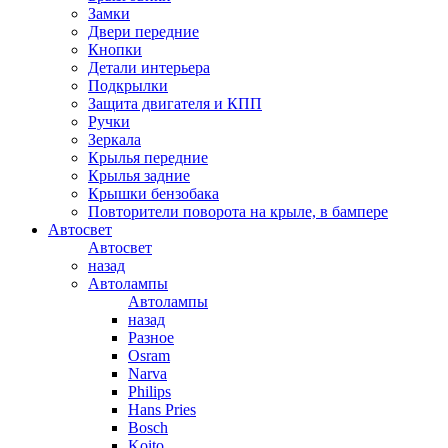
Замки
Двери передние
Кнопки
Детали интерьера
Подкрылки
Защита двигателя и КПП
Ручки
Зеркала
Крылья передние
Крылья задние
Крышки бензобака
Повторители поворота на крыле, в бампере
Автосвет
Автосвет
назад
Автолампы
Автолампы
назад
Разное
Osram
Narva
Philips
Hans Pries
Bosch
Koito