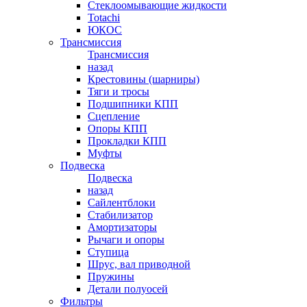
Стеклоомывающие жидкости
Totachi
ЮКОС
Трансмиссия
Трансмиссия
назад
Крестовины (шарниры)
Тяги и тросы
Подшипники КПП
Сцепление
Опоры КПП
Прокладки КПП
Муфты
Подвеска
Подвеска
назад
Сайлентблоки
Стабилизатор
Амортизаторы
Рычаги и опоры
Ступица
Шрус, вал приводной
Пружины
Детали полуосей
Фильтры