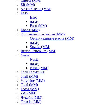
Castrol (ММ)
Elf (ММ)
Areca/Selenia (ММ)
Esso
Esso
назад
Esso (ММ)
Eneos (ММ)
Оригинальные масла (ММ)
Оригинальные масла (ММ)
назад
Suzuki (ММ)
British Petroleum (ММ)
Neste
Neste
назад
Neste (ММ)
Shell Германия
Shell (ММ)
Valvoline (ММ)
Total (ММ)
Lotos (ММ)
ZiC (ММ)
Лукойл (ММ)
Totachi (MM)