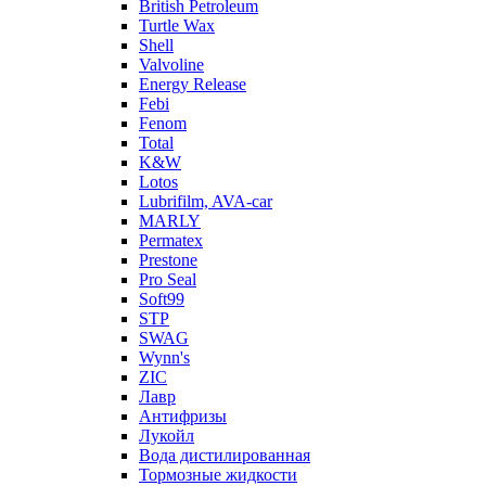
British Petroleum
Turtle Wax
Shell
Valvoline
Energy Release
Febi
Fenom
Total
K&W
Lotos
Lubrifilm, AVA-car
MARLY
Permatex
Prestone
Pro Seal
Soft99
STP
SWAG
Wynn's
ZIC
Лавр
Антифризы
Лукойл
Вода дистилированная
Тормозные жидкости