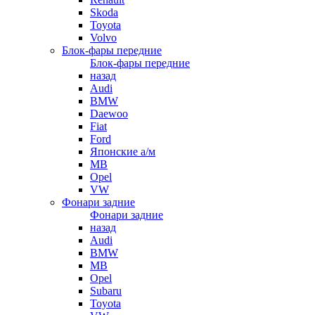
Skoda
Toyota
Volvo
Блок-фары передние
Блок-фары передние
назад
Audi
BMW
Daewoo
Fiat
Ford
Японские а/м
MB
Opel
VW
Фонари задние
Фонари задние
назад
Audi
BMW
MB
Opel
Subaru
Toyota