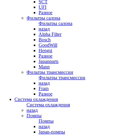
SCT
UFI
Разное
Фильтры салона
Фильтры салона
назад
Alpha Filter
Bosch
GoodWill
Hengst
Разное
Japanparts
Mann
Фильтры трансмиссии
Фильтры трансмиссии
назад
Fram
Разное
Система охлаждения
Система охлаждения
назад
Помпы
Помпы
назад
Japan-помпы