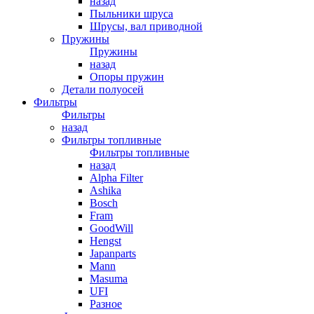
назад
Пыльники шруса
Шрусы, вал приводной
Пружины
Пружины
назад
Опоры пружин
Детали полуосей
Фильтры
Фильтры
назад
Фильтры топливные
Фильтры топливные
назад
Alpha Filter
Ashika
Bosch
Fram
GoodWill
Hengst
Japanparts
Mann
Masuma
UFI
Разное