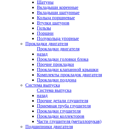
Шатуны
Вкладыши коренные
Вкладыши шатунные
Кольца поршневые
Втулки шатунов
Гильзы
Поршни
Полукольца упорные
Прокладки двигателя
Прокладки двигателя
назад
Прокладки головки блока
Прочие прокладки
Прокладки клапанной крышки
Комплекты прокладок двигателя
Прокладки поддона
Система выпуска
Система выпуска
назад
Прочие детали глушителя
Приемная труба глушителя
Прокладки глушителя
Прокладки коллекторов
Части глушителя (металлорукав)
Подшипники двигателя