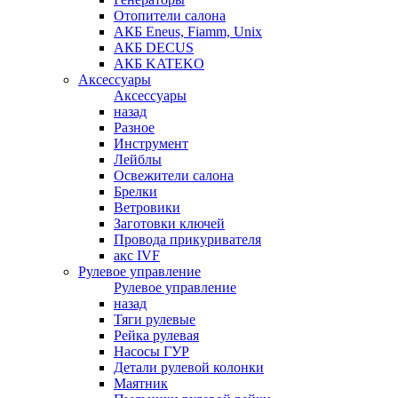
Отопители салона
АКБ Eneus, Fiamm, Unix
АКБ DECUS
АКБ KATEKO
Аксессуары
Аксессуары
назад
Разное
Инструмент
Лейблы
Освежители салона
Брелки
Ветровики
Заготовки ключей
Провода прикуривателя
акс IVF
Рулевое управление
Рулевое управление
назад
Тяги рулевые
Рейка рулевая
Насосы ГУР
Детали рулевой колонки
Маятник