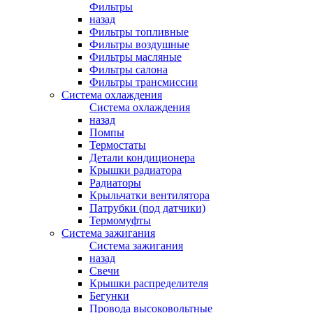
Фильтры
назад
Фильтры топливные
Фильтры воздушные
Фильтры масляные
Фильтры салона
Фильтры трансмиссии
Система охлаждения
Система охлаждения
назад
Помпы
Термостаты
Детали кондиционера
Крышки радиатора
Радиаторы
Крыльчатки вентилятора
Патрубки (под датчики)
Термомуфты
Система зажигания
Система зажигания
назад
Свечи
Крышки распределителя
Бегунки
Провода высоковольтные