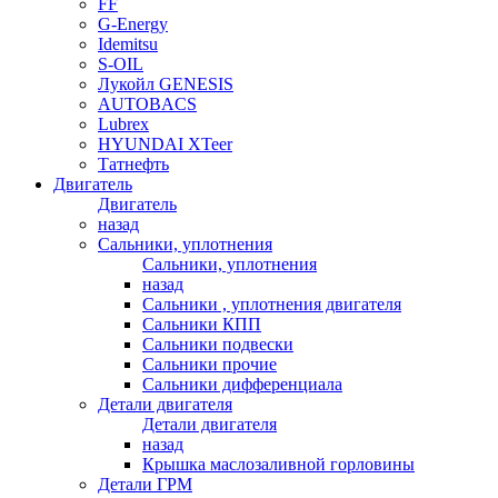
FF
G-Energy
Idemitsu
S-OIL
Лукойл GENESIS
AUTOBACS
Lubrex
HYUNDAI XTeer
Татнефть
Двигатель
Двигатель
назад
Сальники, уплотнения
Сальники, уплотнения
назад
Сальники , уплотнения двигателя
Сальники КПП
Сальники подвески
Сальники прочие
Сальники дифференциала
Детали двигателя
Детали двигателя
назад
Крышка маслозаливной горловины
Детали ГРМ