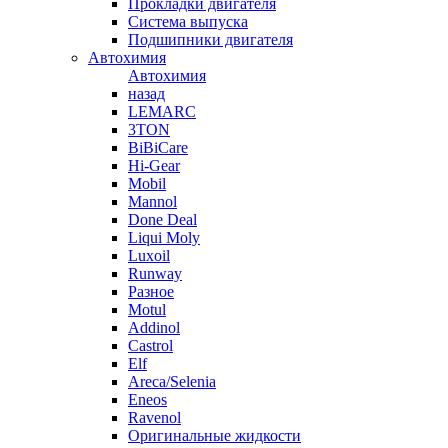
Прокладки двигателя
Система выпуска
Подшипники двигателя
Автохимия
Автохимия
назад
LEMARC
3TON
BiBiCare
Hi-Gear
Mobil
Mannol
Done Deal
Liqui Moly
Luxoil
Runway
Разное
Motul
Addinol
Castrol
Elf
Areca/Selenia
Eneos
Ravenol
Оригинальные жидкости