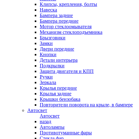
Клипсы, крепления, болты
Навеска
Бампера задние
Бампера передние
Мотор стеклоомывателя
Механизм стеклоподъемника
Брызговики
Замки
Двери передние
Кнопки
Детали интерьера
Подкрылки
Защита двигателя и КПП
Ручки
Зеркала
Крылья передние
Крылья задние
Крышки бензобака
Повторители поворота на крыле, в бампере
Автосвет
Автосвет
назад
Автолампы
Противотуманные фары
Стекла фар