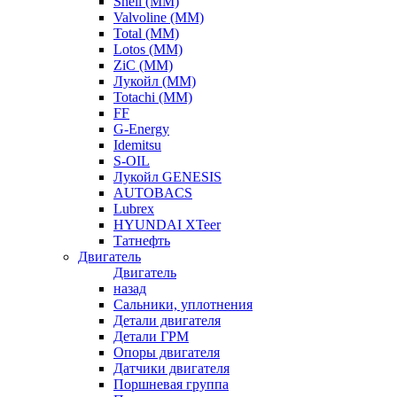
Shell (ММ)
Valvoline (ММ)
Total (ММ)
Lotos (ММ)
ZiC (ММ)
Лукойл (ММ)
Totachi (MM)
FF
G-Energy
Idemitsu
S-OIL
Лукойл GENESIS
AUTOBACS
Lubrex
HYUNDAI XTeer
Татнефть
Двигатель
Двигатель
назад
Сальники, уплотнения
Детали двигателя
Детали ГРМ
Опоры двигателя
Датчики двигателя
Поршневая группа