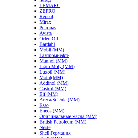
LEMARC
ZEPRO
Repsol
Mirax
Petronas
Avista
Orlen Oil
Bardahl
Mobil (ММ)
Газпромнефть
Mannol (ММ)
Liqui Moly (ММ)
Luxoil (ММ)
Motul(ММ)
Addinol (ММ)
Castrol (ММ)
Elf (ММ)
Areca/Selenia (ММ)
Esso
Eneos (ММ)
Оригинальные масла (ММ)
British Petroleum (ММ)
Neste
Shell Германия