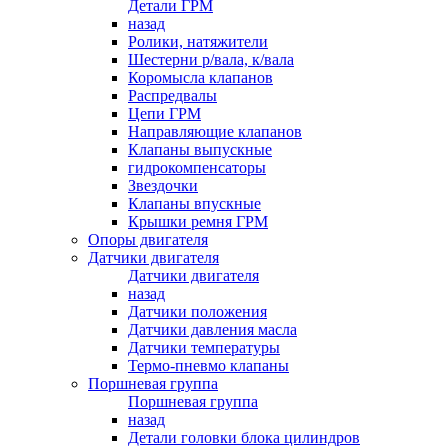
Детали ГРМ
назад
Ролики, натяжители
Шестерни р/вала, к/вала
Коромысла клапанов
Распредвалы
Цепи ГРМ
Направляющие клапанов
Клапаны выпускные
гидрокомпенсаторы
Звездочки
Клапаны впускные
Крышки ремня ГРМ
Опоры двигателя
Датчики двигателя
Датчики двигателя
назад
Датчики положения
Датчики давления масла
Датчики температуры
Термо-пневмо клапаны
Поршневая группа
Поршневая группа
назад
Детали головки блока цилиндров