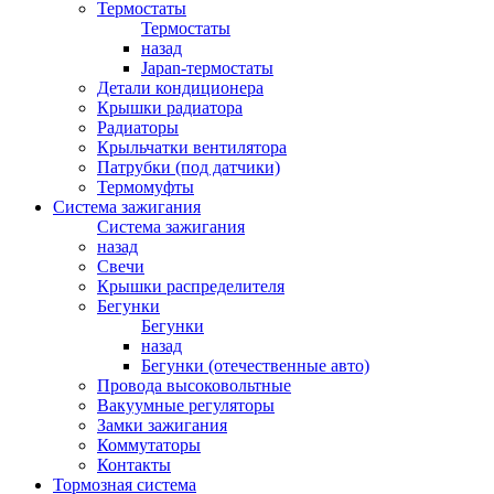
Термостаты
Термостаты
назад
Japan-термостаты
Детали кондиционера
Крышки радиатора
Радиаторы
Крыльчатки вентилятора
Патрубки (под датчики)
Термомуфты
Система зажигания
Система зажигания
назад
Свечи
Крышки распределителя
Бегунки
Бегунки
назад
Бегунки (отечественные авто)
Провода высоковольтные
Вакуумные регуляторы
Замки зажигания
Коммутаторы
Контакты
Тормозная система