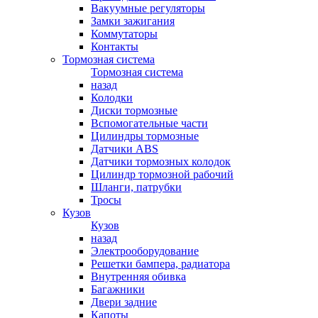
Вакуумные регуляторы
Замки зажигания
Коммутаторы
Контакты
Тормозная система
Тормозная система
назад
Колодки
Диски тормозные
Вспомогательные части
Цилиндры тормозные
Датчики ABS
Датчики тормозных колодок
Цилиндр тормозной рабочий
Шланги, патрубки
Тросы
Кузов
Кузов
назад
Электрооборудование
Решетки бампера, радиатора
Внутренняя обивка
Багажники
Двери задние
Капоты