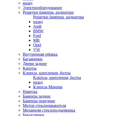
назад
Электрооборудование
Решетки бампера, радиатора
Решетки бампера, радиатора
назад
Audi
BMW
Ford
MB
Opel
VW
Внутренняя обивка
Багажники
Двери задние
Капоты
Клипсы, крепления, болты
Клипсы, крепления, болты
назад
Клипсы Masuma
Навеска
Бампера задние
Бампера передние
Мотор стеклоомывателя
Механизм стеклоподъемника
Брызговики