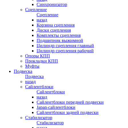
Синхронизатор
Сцепление
Сцепление
назад
Корзина сцепления
Диски сцепления
Комплекты сцепления
Подшипник выжимной
Цилиндр сцепления главный
Цилиндр сцепления рабочий
Опоры КПП
Прокладки КПП
Муфты
Подвеска
Подвеска
назад
Сайлентблоки
Сайлентблоки
назад
Сайлентблоки передней подвески
Japan-сайлентблоки
Сайлентблоки задней подвески
Стабилизатор
Стабилизатор
назад