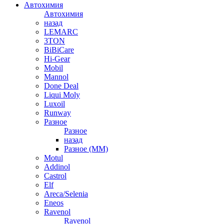
Автохимия
Автохимия
назад
LEMARC
3TON
BiBiCare
Hi-Gear
Mobil
Mannol
Done Deal
Liqui Moly
Luxoil
Runway
Разное
Разное
назад
Разное (ММ)
Motul
Addinol
Castrol
Elf
Areca/Selenia
Eneos
Ravenol
Ravenol