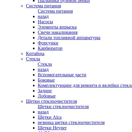
Пыльники рулевой рейки
Система питания
Система питания
назад
Насосы
Элементы впрыска
Свечи накаливания
Детали топливной аппаратуры
Форсунки
Карбюратор
Китайцы
Стекла
Стекла
назад
Вспомогательные части
Боковые
Комплектующие для ремонта и вклейки стекл
Задние
Лобовые
Щетки стеклоочистителя
Щетки стеклоочистителя
назад
Щетки Alca
резинка щетки стеклоочистителя
Щетки Heyner