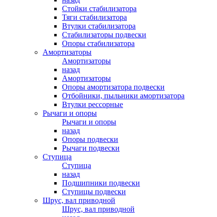
Стойки стабилизатора
Тяги стабилизатора
Втулки стабилизатора
Стабилизаторы подвески
Опоры стабилизатора
Амортизаторы
Амортизаторы
назад
Амортизаторы
Опоры амортизатора подвески
Отбойники, пыльники амортизатора
Втулки рессорные
Рычаги и опоры
Рычаги и опоры
назад
Опоры подвески
Рычаги подвески
Ступица
Ступица
назад
Подшипники подвески
Ступицы подвески
Шрус, вал приводной
Шрус, вал приводной