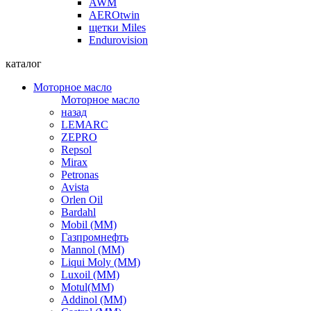
AWM
AEROtwin
щетки Miles
Endurovision
каталог
Моторное масло
Моторное масло
назад
LEMARC
ZEPRO
Repsol
Mirax
Petronas
Avista
Orlen Oil
Bardahl
Mobil (ММ)
Газпромнефть
Mannol (ММ)
Liqui Moly (ММ)
Luxoil (ММ)
Motul(ММ)
Addinol (ММ)