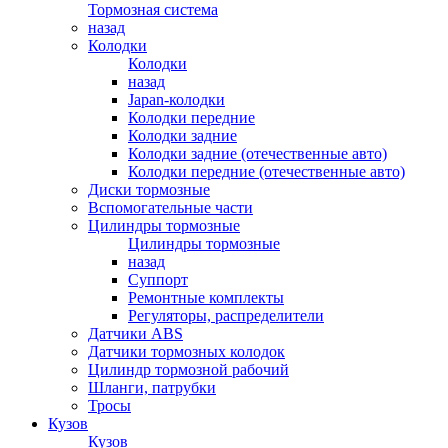
Тормозная система
назад
Колодки
Колодки
назад
Japan-колодки
Колодки передние
Колодки задние
Колодки задние (отечественные авто)
Колодки передние (отечественные авто)
Диски тормозные
Вспомогательные части
Цилиндры тормозные
Цилиндры тормозные
назад
Суппорт
Ремонтные комплекты
Регуляторы, распределители
Датчики ABS
Датчики тормозных колодок
Цилиндр тормозной рабочий
Шланги, патрубки
Тросы
Кузов
Кузов