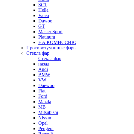
SCT
Hella
Valeo
Dawoo
GT
Master Sport
Platinum
НА КОМИССИЮ
Противотуманные фары
Стекла фар
Стекла фар
назад
Audi
BMW
VW
Daewoo
Fiat
Ford
Mazda
MB
Mitsubishi
Nissan
Opel
Peugeot
Renault