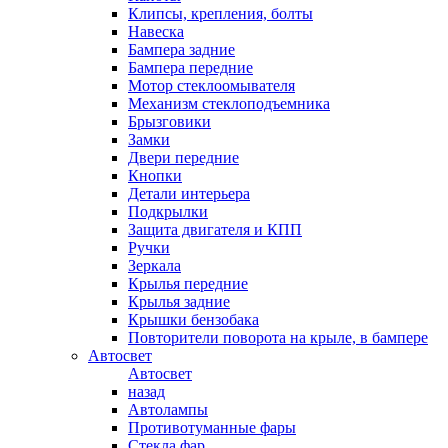
Клипсы, крепления, болты
Навеска
Бампера задние
Бампера передние
Мотор стеклоомывателя
Механизм стеклоподъемника
Брызговики
Замки
Двери передние
Кнопки
Детали интерьера
Подкрылки
Защита двигателя и КПП
Ручки
Зеркала
Крылья передние
Крылья задние
Крышки бензобака
Повторители поворота на крыле, в бампере
Автосвет
Автосвет
назад
Автолампы
Противотуманные фары
Стекла фар