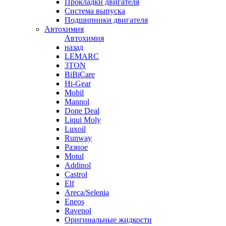
Прокладки двигателя
Система выпуска
Подшипники двигателя
Автохимия
Автохимия
назад
LEMARC
3TON
BiBiCare
Hi-Gear
Mobil
Mannol
Done Deal
Liqui Moly
Luxoil
Runway
Разное
Motul
Addinol
Castrol
Elf
Areca/Selenia
Eneos
Ravenol
Оригинальные жидкости