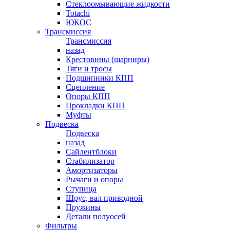
Стеклоомывающие жидкости
Totachi
ЮКОС
Трансмиссия
Трансмиссия
назад
Крестовины (шарниры)
Тяги и тросы
Подшипники КПП
Сцепление
Опоры КПП
Прокладки КПП
Муфты
Подвеска
Подвеска
назад
Сайлентблоки
Стабилизатор
Амортизаторы
Рычаги и опоры
Ступица
Шрус, вал приводной
Пружины
Детали полуосей
Фильтры