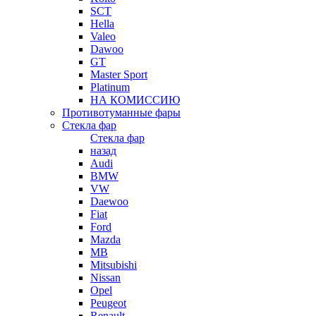
SCT
Hella
Valeo
Dawoo
GT
Master Sport
Platinum
НА КОМИССИЮ
Противотуманные фары
Стекла фар
Стекла фар
назад
Audi
BMW
VW
Daewoo
Fiat
Ford
Mazda
MB
Mitsubishi
Nissan
Opel
Peugeot
Renault