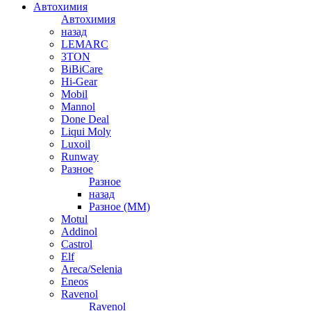
Автохимия
Автохимия
назад
LEMARC
3TON
BiBiCare
Hi-Gear
Mobil
Mannol
Done Deal
Liqui Moly
Luxoil
Runway
Разное
Разное
назад
Разное (ММ)
Motul
Addinol
Castrol
Elf
Areca/Selenia
Eneos
Ravenol
Ravenol