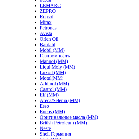
LEMARC
ZEPRO
Repsol
Mirax
Petronas
Avista
Orlen Oil
Bardahl
Mobil (ММ)
Газпромнефть
Mannol (ММ)
Liqui Moly (ММ)
Luxoil (ММ)
Motul(ММ)
Addinol (ММ)
Castrol (ММ)
Elf (ММ)
Areca/Selenia (ММ)
Esso
Eneos (ММ)
Оригинальные масла (ММ)
British Petroleum (ММ)
Neste
Shell Германия