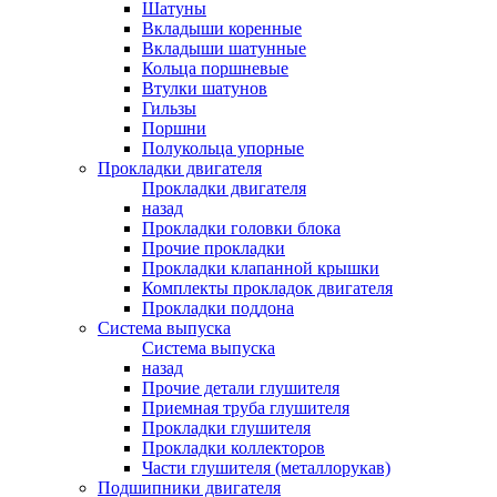
Шатуны
Вкладыши коренные
Вкладыши шатунные
Кольца поршневые
Втулки шатунов
Гильзы
Поршни
Полукольца упорные
Прокладки двигателя
Прокладки двигателя
назад
Прокладки головки блока
Прочие прокладки
Прокладки клапанной крышки
Комплекты прокладок двигателя
Прокладки поддона
Система выпуска
Система выпуска
назад
Прочие детали глушителя
Приемная труба глушителя
Прокладки глушителя
Прокладки коллекторов
Части глушителя (металлорукав)
Подшипники двигателя