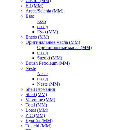
Castrol (ММ)
Elf (ММ)
Areca/Selenia (ММ)
Esso
Esso
назад
Esso (ММ)
Eneos (ММ)
Оригинальные масла (ММ)
Оригинальные масла (ММ)
назад
Suzuki (ММ)
British Petroleum (ММ)
Neste
Neste
назад
Neste (ММ)
Shell Германия
Shell (ММ)
Valvoline (ММ)
Total (ММ)
Lotos (ММ)
ZiC (ММ)
Лукойл (ММ)
Totachi (MM)