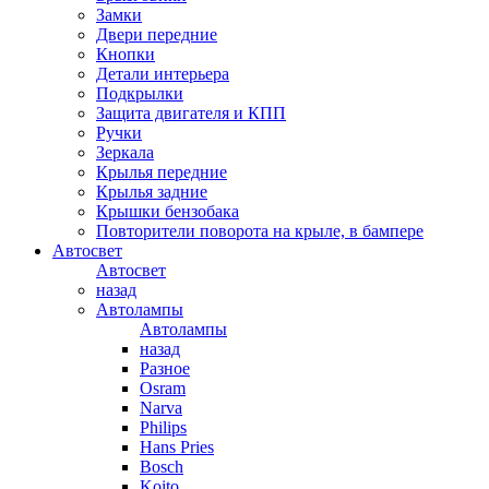
Замки
Двери передние
Кнопки
Детали интерьера
Подкрылки
Защита двигателя и КПП
Ручки
Зеркала
Крылья передние
Крылья задние
Крышки бензобака
Повторители поворота на крыле, в бампере
Автосвет
Автосвет
назад
Автолампы
Автолампы
назад
Разное
Osram
Narva
Philips
Hans Pries
Bosch
Koito