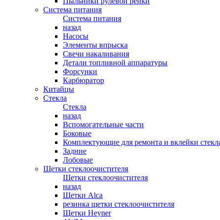
Пыльники рулевой рейки
Система питания
Система питания
назад
Насосы
Элементы впрыска
Свечи накаливания
Детали топливной аппаратуры
Форсунки
Карбюратор
Китайцы
Стекла
Стекла
назад
Вспомогательные части
Боковые
Комплектующие для ремонта и вклейки стекл
Задние
Лобовые
Щетки стеклоочистителя
Щетки стеклоочистителя
назад
Щетки Alca
резинка щетки стеклоочистителя
Щетки Heyner