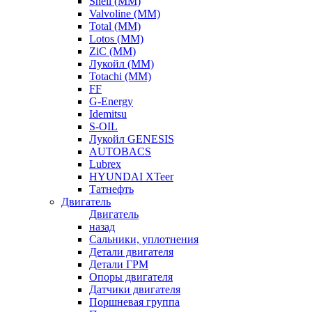
Shell (ММ)
Valvoline (ММ)
Total (ММ)
Lotos (ММ)
ZiC (ММ)
Лукойл (ММ)
Totachi (MM)
FF
G-Energy
Idemitsu
S-OIL
Лукойл GENESIS
AUTOBACS
Lubrex
HYUNDAI XTeer
Татнефть
Двигатель
Двигатель
назад
Сальники, уплотнения
Детали двигателя
Детали ГРМ
Опоры двигателя
Датчики двигателя
Поршневая группа