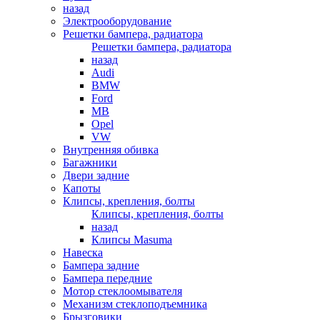
назад
Электрооборудование
Решетки бампера, радиатора
Решетки бампера, радиатора
назад
Audi
BMW
Ford
MB
Opel
VW
Внутренняя обивка
Багажники
Двери задние
Капоты
Клипсы, крепления, болты
Клипсы, крепления, болты
назад
Клипсы Masuma
Навеска
Бампера задние
Бампера передние
Мотор стеклоомывателя
Механизм стеклоподъемника
Брызговики