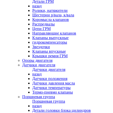
Детали ГРМ
назад
Ролики, натяжители
Шестерни р/вала, к/вала
Коромысла клапанов
Распредвалы
Цепи ГРМ
Направляющие клапанов
Клапаны выпускные
гидрокомпенсаторы
Звездочки
Клапаны впускные
Крышки ремня ГРМ
Опоры двигателя
Датчики двигателя
Датчики двигателя
назад
Датчики положения
Датчики давления масла
Датчики температуры
Термо-пневмо клапаны
Поршневая группа
Поршневая группа
назад
Детали головки блока цилиндров