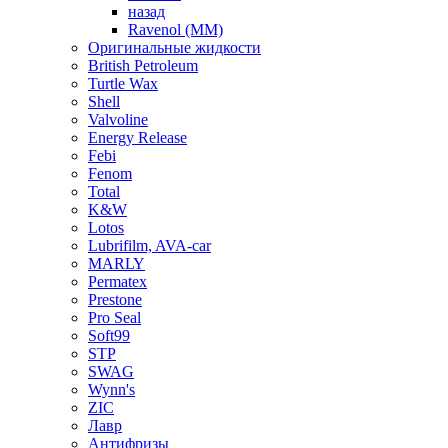
назад
Ravenol (ММ)
Оригинальные жидкости
British Petroleum
Turtle Wax
Shell
Valvoline
Energy Release
Febi
Fenom
Total
K&W
Lotos
Lubrifilm, AVA-car
MARLY
Permatex
Prestone
Pro Seal
Soft99
STP
SWAG
Wynn's
ZIC
Лавр
Антифризы