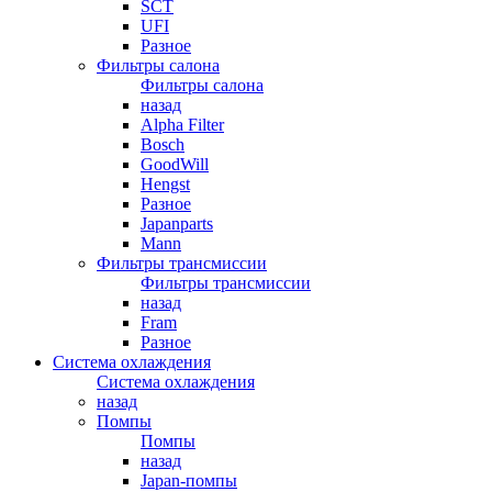
SCT
UFI
Разное
Фильтры салона
Фильтры салона
назад
Alpha Filter
Bosch
GoodWill
Hengst
Разное
Japanparts
Mann
Фильтры трансмиссии
Фильтры трансмиссии
назад
Fram
Разное
Система охлаждения
Система охлаждения
назад
Помпы
Помпы
назад
Japan-помпы