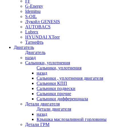
FF
G-Energy
Idemitsu
S-OIL
Лукойл GENESIS
AUTOBACS
Lubrex
HYUNDAI XTeer
Татнефть
Двигатель
Двигатель
назад
Сальники, уплотнения
Сальники, уплотнения
назад
Сальники , уплотнения двигателя
Сальники КПП
Сальники подвески
Сальники прочие
Сальники дифференциала
Детали двигателя
Детали двигателя
назад
Крышка маслозаливной горловины
Детали ГРМ