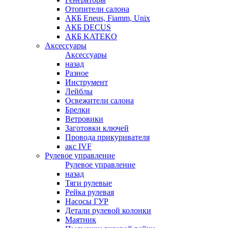
Отопители салона
АКБ Eneus, Fiamm, Unix
АКБ DECUS
АКБ KATEKO
Аксессуары
Аксессуары
назад
Разное
Инструмент
Лейблы
Освежители салона
Брелки
Ветровики
Заготовки ключей
Провода прикуривателя
акс IVF
Рулевое управление
Рулевое управление
назад
Тяги рулевые
Рейка рулевая
Насосы ГУР
Детали рулевой колонки
Маятник