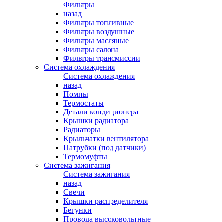
Фильтры
назад
Фильтры топливные
Фильтры воздушные
Фильтры масляные
Фильтры салона
Фильтры трансмиссии
Система охлаждения
Система охлаждения
назад
Помпы
Термостаты
Детали кондиционера
Крышки радиатора
Радиаторы
Крыльчатки вентилятора
Патрубки (под датчики)
Термомуфты
Система зажигания
Система зажигания
назад
Свечи
Крышки распределителя
Бегунки
Провода высоковольтные