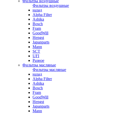
Фильтры воздушные
Фильтры воздушные
назад
Alpha Filter
Ashika
Bosch
Fram
GoodWill
Hengst
Japanparts
Mann
SCT
UFI
Разное
Фильтры масляные
Фильтры масляные
назад
Alpha Filter
Ashika
Bosch
Fram
GoodWill
Hengst
Japanparts
Mann