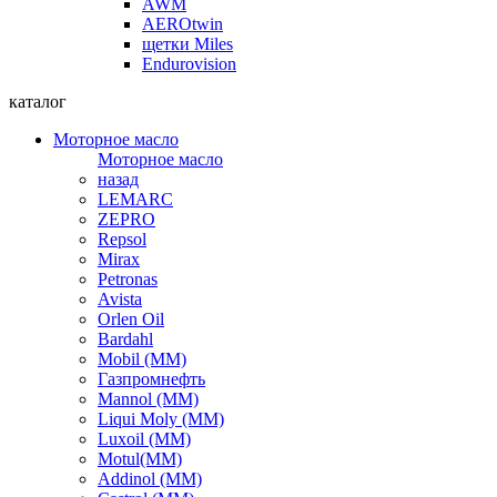
AWM
AEROtwin
щетки Miles
Endurovision
каталог
Моторное масло
Моторное масло
назад
LEMARC
ZEPRO
Repsol
Mirax
Petronas
Avista
Orlen Oil
Bardahl
Mobil (ММ)
Газпромнефть
Mannol (ММ)
Liqui Moly (ММ)
Luxoil (ММ)
Motul(ММ)
Addinol (ММ)