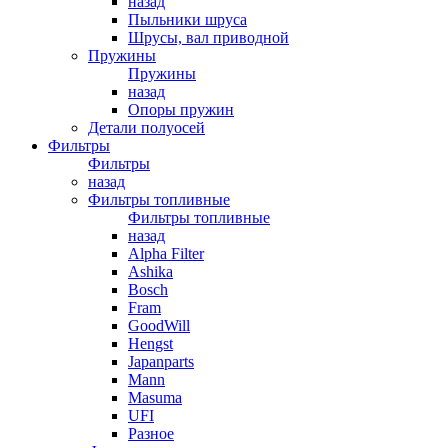
назад
Пыльники шруса
Шрусы, вал приводной
Пружины
Пружины
назад
Опоры пружин
Детали полуосей
Фильтры
Фильтры
назад
Фильтры топливные
Фильтры топливные
назад
Alpha Filter
Ashika
Bosch
Fram
GoodWill
Hengst
Japanparts
Mann
Masuma
UFI
Разное