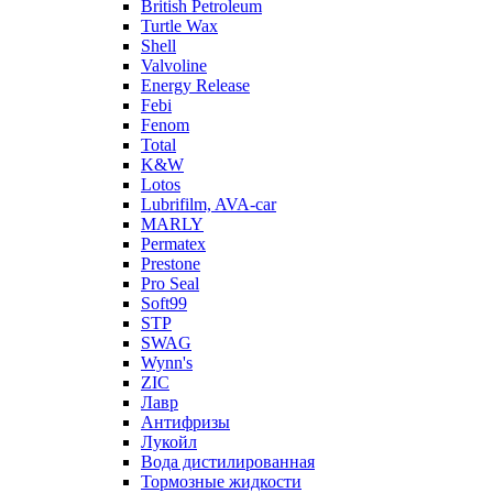
British Petroleum
Turtle Wax
Shell
Valvoline
Energy Release
Febi
Fenom
Total
K&W
Lotos
Lubrifilm, AVA-car
MARLY
Permatex
Prestone
Pro Seal
Soft99
STP
SWAG
Wynn's
ZIC
Лавр
Антифризы
Лукойл
Вода дистилированная
Тормозные жидкости