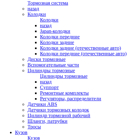
Тормозная система
назад
Колодки
Колодки
назад
Japan-колодки
Колодки передние
Колодки задние
Колодки задние (отечественные авто)
Колодки передние (отечественные авто)
Диски тормозные
Вспомогательные части
Цилиндры тормозные
Цилиндры тормозные
назад
Суппорт
Ремонтные комплекты
Регуляторы, распределители
Датчики ABS
Датчики тормозных колодок
Цилиндр тормозной рабочий
Шланги, патрубки
Тросы
Кузов
Кузов