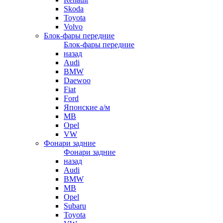
Skoda
Toyota
Volvo
Блок-фары передние
Блок-фары передние
назад
Audi
BMW
Daewoo
Fiat
Ford
Японские а/м
MB
Opel
VW
Фонари задние
Фонари задние
назад
Audi
BMW
MB
Opel
Subaru
Toyota