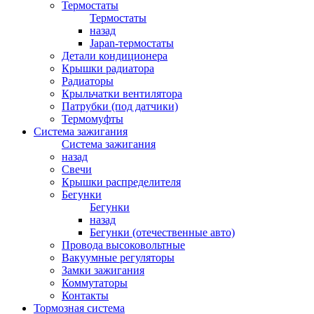
Термостаты
Термостаты
назад
Japan-термостаты
Детали кондиционера
Крышки радиатора
Радиаторы
Крыльчатки вентилятора
Патрубки (под датчики)
Термомуфты
Система зажигания
Система зажигания
назад
Свечи
Крышки распределителя
Бегунки
Бегунки
назад
Бегунки (отечественные авто)
Провода высоковольтные
Вакуумные регуляторы
Замки зажигания
Коммутаторы
Контакты
Тормозная система