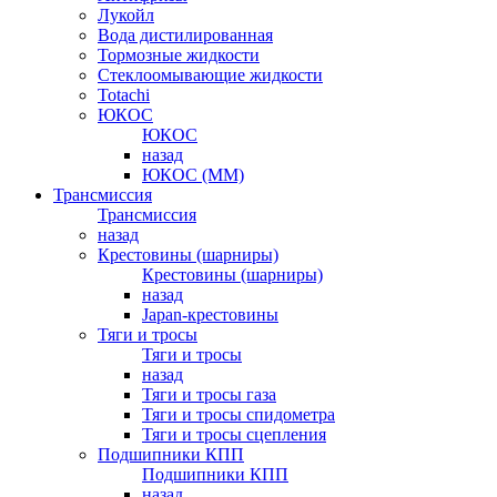
Лукойл
Вода дистилированная
Тормозные жидкости
Стеклоомывающие жидкости
Totachi
ЮКОС
ЮКОС
назад
ЮКОС (ММ)
Трансмиссия
Трансмиссия
назад
Крестовины (шарниры)
Крестовины (шарниры)
назад
Japan-крестовины
Тяги и тросы
Тяги и тросы
назад
Тяги и тросы газа
Тяги и тросы спидометра
Тяги и тросы сцепления
Подшипники КПП
Подшипники КПП
назад