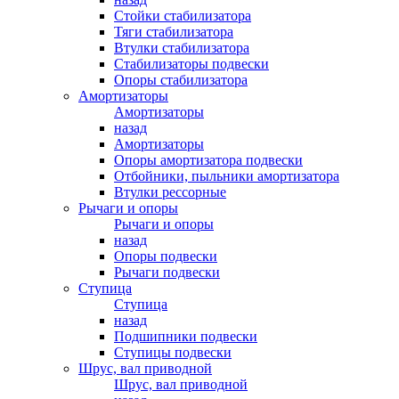
Стойки стабилизатора
Тяги стабилизатора
Втулки стабилизатора
Стабилизаторы подвески
Опоры стабилизатора
Амортизаторы
Амортизаторы
назад
Амортизаторы
Опоры амортизатора подвески
Отбойники, пыльники амортизатора
Втулки рессорные
Рычаги и опоры
Рычаги и опоры
назад
Опоры подвески
Рычаги подвески
Ступица
Ступица
назад
Подшипники подвески
Ступицы подвески
Шрус, вал приводной
Шрус, вал приводной