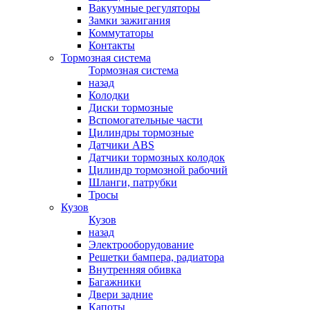
Вакуумные регуляторы
Замки зажигания
Коммутаторы
Контакты
Тормозная система
Тормозная система
назад
Колодки
Диски тормозные
Вспомогательные части
Цилиндры тормозные
Датчики ABS
Датчики тормозных колодок
Цилиндр тормозной рабочий
Шланги, патрубки
Тросы
Кузов
Кузов
назад
Электрооборудование
Решетки бампера, радиатора
Внутренняя обивка
Багажники
Двери задние
Капоты