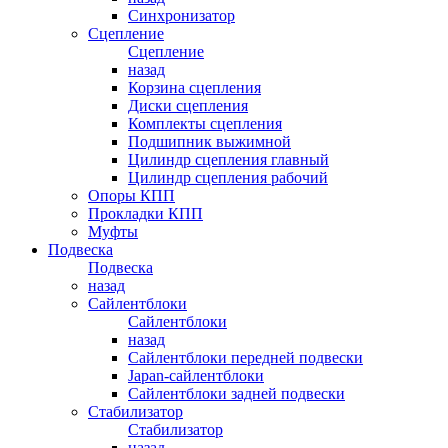
Синхронизатор
Сцепление
Сцепление
назад
Корзина сцепления
Диски сцепления
Комплекты сцепления
Подшипник выжимной
Цилиндр сцепления главный
Цилиндр сцепления рабочий
Опоры КПП
Прокладки КПП
Муфты
Подвеска
Подвеска
назад
Сайлентблоки
Сайлентблоки
назад
Сайлентблоки передней подвески
Japan-сайлентблоки
Сайлентблоки задней подвески
Стабилизатор
Стабилизатор
назад