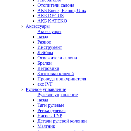
Отопители салона
АКБ Eneus, Fiamm, Unix
АКБ DECUS
АКБ KATEKO
Аксессуары
Аксессуары
назад
Разное
Инструмент
Лейблы
Освежители салона
Брелки
Ветровики
Заготовки ключей
Провода прикуривателя
акс IVF
Рулевое управление
Рулевое управление
назад
Тяги рулевые
Рейка рулевая
Насосы ГУР
Детали рулевой колонки
Маятник