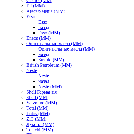
Castrol (ММ)
Elf (ММ)
Areca/Selenia (ММ)
Esso
Esso
назад
Esso (ММ)
Eneos (ММ)
Оригинальные масла (ММ)
Оригинальные масла (ММ)
назад
Suzuki (ММ)
British Petroleum (ММ)
Neste
Neste
назад
Neste (ММ)
Shell Германия
Shell (ММ)
Valvoline (ММ)
Total (ММ)
Lotos (ММ)
ZiC (ММ)
Лукойл (ММ)
Totachi (MM)