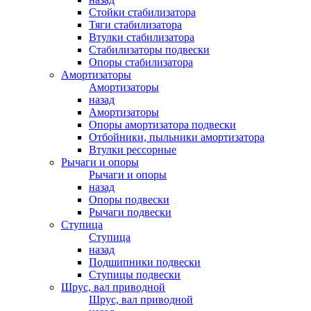
Стойки стабилизатора
Тяги стабилизатора
Втулки стабилизатора
Стабилизаторы подвески
Опоры стабилизатора
Амортизаторы
Амортизаторы
назад
Амортизаторы
Опоры амортизатора подвески
Отбойники, пыльники амортизатора
Втулки рессорные
Рычаги и опоры
Рычаги и опоры
назад
Опоры подвески
Рычаги подвески
Ступица
Ступица
назад
Подшипники подвески
Ступицы подвески
Шрус, вал приводной
Шрус, вал приводной