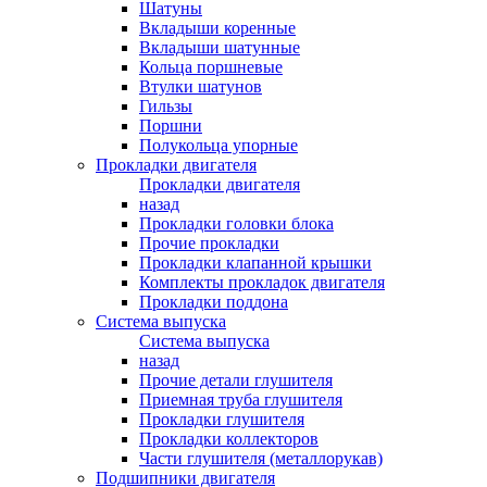
Шатуны
Вкладыши коренные
Вкладыши шатунные
Кольца поршневые
Втулки шатунов
Гильзы
Поршни
Полукольца упорные
Прокладки двигателя
Прокладки двигателя
назад
Прокладки головки блока
Прочие прокладки
Прокладки клапанной крышки
Комплекты прокладок двигателя
Прокладки поддона
Система выпуска
Система выпуска
назад
Прочие детали глушителя
Приемная труба глушителя
Прокладки глушителя
Прокладки коллекторов
Части глушителя (металлорукав)
Подшипники двигателя