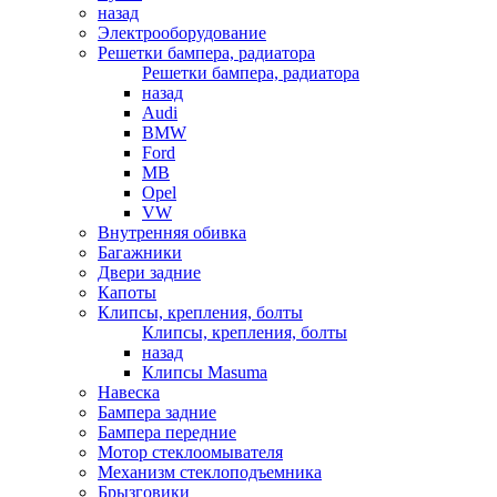
назад
Электрооборудование
Решетки бампера, радиатора
Решетки бампера, радиатора
назад
Audi
BMW
Ford
MB
Opel
VW
Внутренняя обивка
Багажники
Двери задние
Капоты
Клипсы, крепления, болты
Клипсы, крепления, болты
назад
Клипсы Masuma
Навеска
Бампера задние
Бампера передние
Мотор стеклоомывателя
Механизм стеклоподъемника
Брызговики