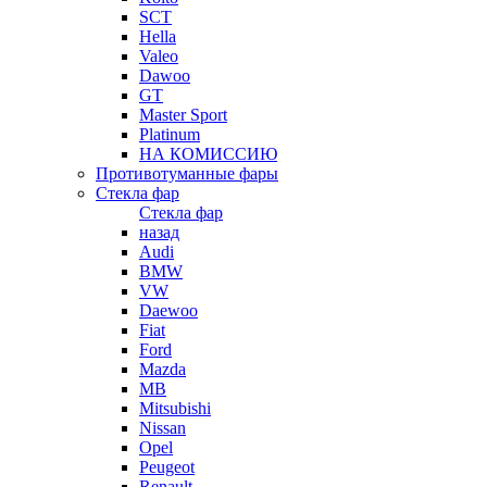
SCT
Hella
Valeo
Dawoo
GT
Master Sport
Platinum
НА КОМИССИЮ
Противотуманные фары
Стекла фар
Стекла фар
назад
Audi
BMW
VW
Daewoo
Fiat
Ford
Mazda
MB
Mitsubishi
Nissan
Opel
Peugeot
Renault