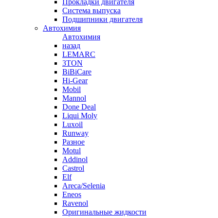
Прокладки двигателя
Система выпуска
Подшипники двигателя
Автохимия
Автохимия
назад
LEMARC
3TON
BiBiCare
Hi-Gear
Mobil
Mannol
Done Deal
Liqui Moly
Luxoil
Runway
Разное
Motul
Addinol
Castrol
Elf
Areca/Selenia
Eneos
Ravenol
Оригинальные жидкости