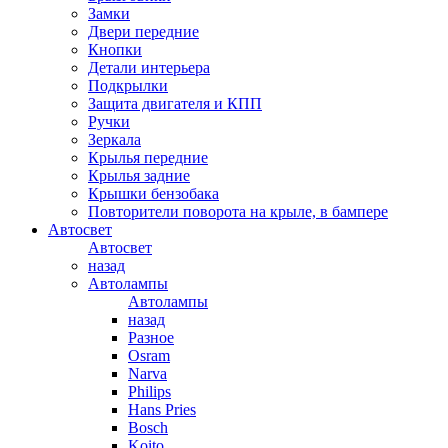
Замки
Двери передние
Кнопки
Детали интерьера
Подкрылки
Защита двигателя и КПП
Ручки
Зеркала
Крылья передние
Крылья задние
Крышки бензобака
Повторители поворота на крыле, в бампере
Автосвет
Автосвет
назад
Автолампы
Автолампы
назад
Разное
Osram
Narva
Philips
Hans Pries
Bosch
Koito