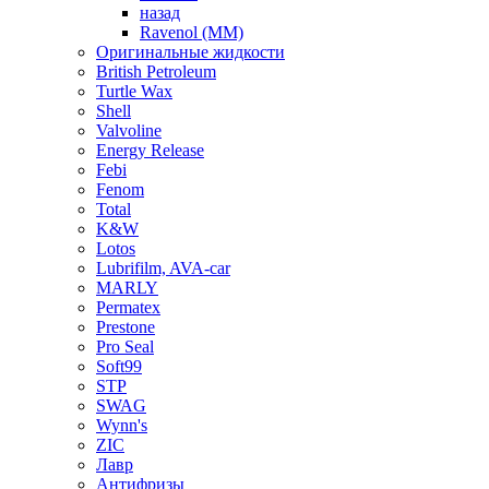
назад
Ravenol (ММ)
Оригинальные жидкости
British Petroleum
Turtle Wax
Shell
Valvoline
Energy Release
Febi
Fenom
Total
K&W
Lotos
Lubrifilm, AVA-car
MARLY
Permatex
Prestone
Pro Seal
Soft99
STP
SWAG
Wynn's
ZIC
Лавр
Антифризы