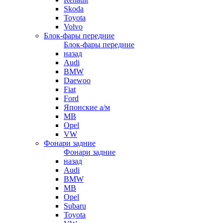
Skoda
Toyota
Volvo
Блок-фары передние
Блок-фары передние
назад
Audi
BMW
Daewoo
Fiat
Ford
Японские а/м
MB
Opel
VW
Фонари задние
Фонари задние
назад
Audi
BMW
MB
Opel
Subaru
Toyota