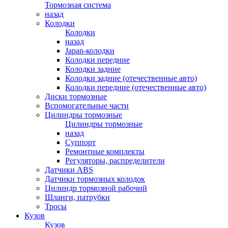
Тормозная система
назад
Колодки
Колодки
назад
Japan-колодки
Колодки передние
Колодки задние
Колодки задние (отечественные авто)
Колодки передние (отечественные авто)
Диски тормозные
Вспомогательные части
Цилиндры тормозные
Цилиндры тормозные
назад
Суппорт
Ремонтные комплекты
Регуляторы, распределители
Датчики ABS
Датчики тормозных колодок
Цилиндр тормозной рабочий
Шланги, патрубки
Тросы
Кузов
Кузов