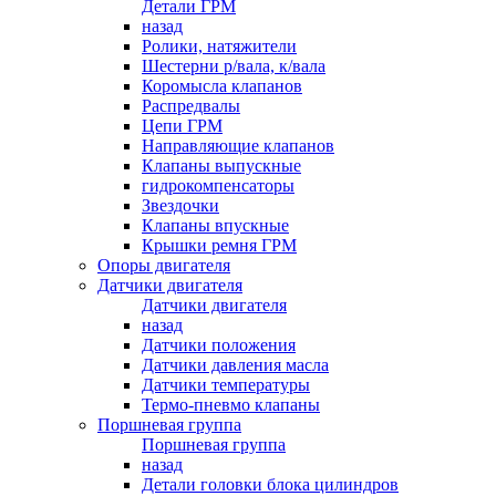
Детали ГРМ
назад
Ролики, натяжители
Шестерни р/вала, к/вала
Коромысла клапанов
Распредвалы
Цепи ГРМ
Направляющие клапанов
Клапаны выпускные
гидрокомпенсаторы
Звездочки
Клапаны впускные
Крышки ремня ГРМ
Опоры двигателя
Датчики двигателя
Датчики двигателя
назад
Датчики положения
Датчики давления масла
Датчики температуры
Термо-пневмо клапаны
Поршневая группа
Поршневая группа
назад
Детали головки блока цилиндров