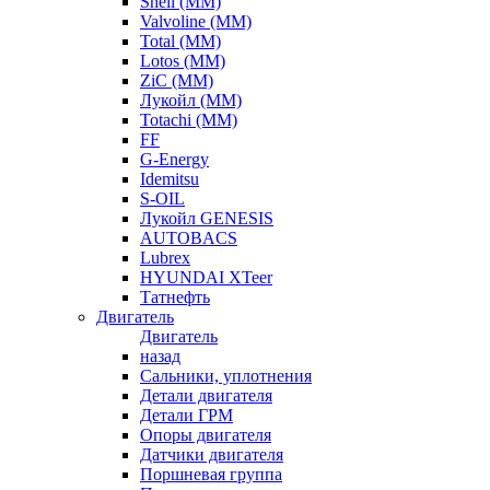
Shell (ММ)
Valvoline (ММ)
Total (ММ)
Lotos (ММ)
ZiC (ММ)
Лукойл (ММ)
Totachi (MM)
FF
G-Energy
Idemitsu
S-OIL
Лукойл GENESIS
AUTOBACS
Lubrex
HYUNDAI XTeer
Татнефть
Двигатель
Двигатель
назад
Сальники, уплотнения
Детали двигателя
Детали ГРМ
Опоры двигателя
Датчики двигателя
Поршневая группа