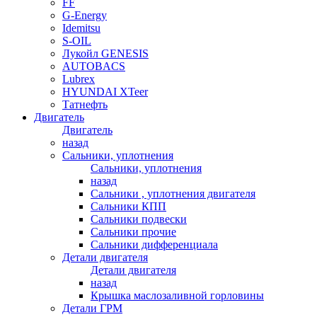
FF
G-Energy
Idemitsu
S-OIL
Лукойл GENESIS
AUTOBACS
Lubrex
HYUNDAI XTeer
Татнефть
Двигатель
Двигатель
назад
Сальники, уплотнения
Сальники, уплотнения
назад
Сальники , уплотнения двигателя
Сальники КПП
Сальники подвески
Сальники прочие
Сальники дифференциала
Детали двигателя
Детали двигателя
назад
Крышка маслозаливной горловины
Детали ГРМ