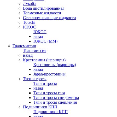
Лукойл
Вода дистилированная
Тормозные жидкости
Стеклоомывающие жидкости
Totachi
ЮКОС
ЮКОС
назад
ЮКОС (ММ)
Трансмиссия
Трансмиссия
назад
Крестовины (шарниры)
Крестовины (шарниры)
назад
Japan-крестовины
Тяги и тросы
Тяги и тросы
назад
Тяги и тросы газа
Тяги и тросы спидометра
Тяги и тросы сцепления
Подшипники КПП
Подшипники КПП
назад