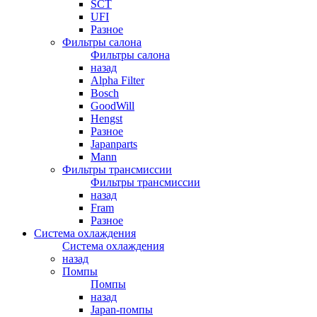
SCT
UFI
Разное
Фильтры салона
Фильтры салона
назад
Alpha Filter
Bosch
GoodWill
Hengst
Разное
Japanparts
Mann
Фильтры трансмиссии
Фильтры трансмиссии
назад
Fram
Разное
Система охлаждения
Система охлаждения
назад
Помпы
Помпы
назад
Japan-помпы