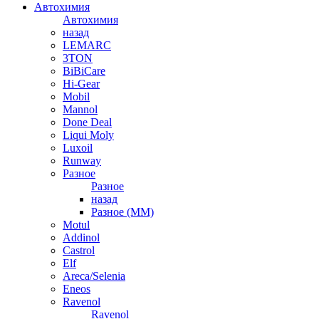
Автохимия
Автохимия
назад
LEMARC
3TON
BiBiCare
Hi-Gear
Mobil
Mannol
Done Deal
Liqui Moly
Luxoil
Runway
Разное
Разное
назад
Разное (ММ)
Motul
Addinol
Castrol
Elf
Areca/Selenia
Eneos
Ravenol
Ravenol