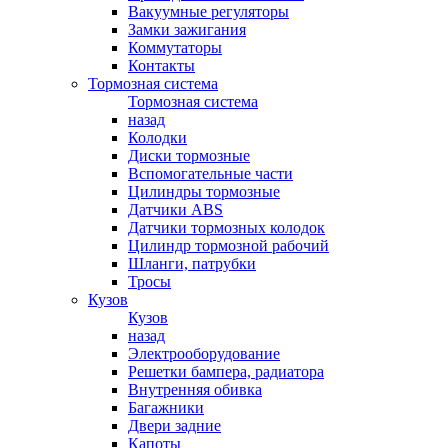
Вакуумные регуляторы
Замки зажигания
Коммутаторы
Контакты
Тормозная система
Тормозная система
назад
Колодки
Диски тормозные
Вспомогательные части
Цилиндры тормозные
Датчики ABS
Датчики тормозных колодок
Цилиндр тормозной рабочий
Шланги, патрубки
Тросы
Кузов
Кузов
назад
Электрооборудование
Решетки бампера, радиатора
Внутренняя обивка
Багажники
Двери задние
Капоты