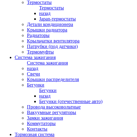
Термостаты
Термостаты
назад
Japan-термостаты
Детали кондиционера
Крышки радиатора
Радиаторы
Крыльчатки вентилятора
Патрубки (под датчики)
Термомуфты
Система зажигания
Система зажигания
назад
Свечи
Крышки распределителя
Бегунки
Бегунки
назад
Бегунки (отечественные авто)
Провода высоковольтные
Вакуумные регуляторы
Замки зажигания
Коммутаторы
Контакты
Тормозная система