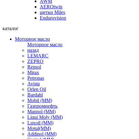
AWM
AEROtwin
щетки Miles
Endurovision
каталог
Моторное масло
Моторное масло
назад
LEMARC
ZEPRO
Repsol
Mirax
Petronas
Avista
Orlen Oil
Bardahl
Mobil (ММ)
Газпромнефть
Mannol (ММ)
Liqui Moly (ММ)
Luxoil (ММ)
Motul(ММ)
Addinol (ММ)