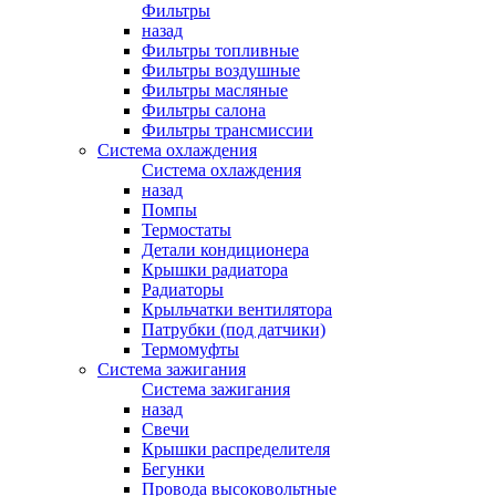
Фильтры
назад
Фильтры топливные
Фильтры воздушные
Фильтры масляные
Фильтры салона
Фильтры трансмиссии
Система охлаждения
Система охлаждения
назад
Помпы
Термостаты
Детали кондиционера
Крышки радиатора
Радиаторы
Крыльчатки вентилятора
Патрубки (под датчики)
Термомуфты
Система зажигания
Система зажигания
назад
Свечи
Крышки распределителя
Бегунки
Провода высоковольтные