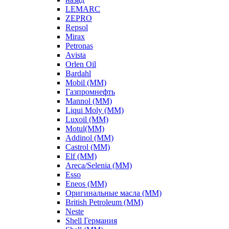
LEMARC
ZEPRO
Repsol
Mirax
Petronas
Avista
Orlen Oil
Bardahl
Mobil (ММ)
Газпромнефть
Mannol (ММ)
Liqui Moly (ММ)
Luxoil (ММ)
Motul(ММ)
Addinol (ММ)
Castrol (ММ)
Elf (ММ)
Areca/Selenia (ММ)
Esso
Eneos (ММ)
Оригинальные масла (ММ)
British Petroleum (ММ)
Neste
Shell Германия