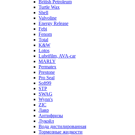
British Petroleum
Turtle Wax
Shell
Valvoline
Energy Release
Febi
Fenom
Total
K&W
Lotos
Lubrifilm, AVA-car
MARLY
Permatex
Prestone
Pro Seal
Soft99
STP
SWAG
Wynn's
ZIC
Лавр
Антифризы
Лукойл
Вода дистилированная
Тормозные жидкости