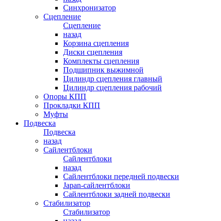
Синхронизатор
Сцепление
Сцепление
назад
Корзина сцепления
Диски сцепления
Комплекты сцепления
Подшипник выжимной
Цилиндр сцепления главный
Цилиндр сцепления рабочий
Опоры КПП
Прокладки КПП
Муфты
Подвеска
Подвеска
назад
Сайлентблоки
Сайлентблоки
назад
Сайлентблоки передней подвески
Japan-сайлентблоки
Сайлентблоки задней подвески
Стабилизатор
Стабилизатор
назад