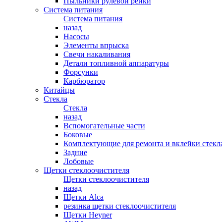
Пыльники рулевой рейки
Система питания
Система питания
назад
Насосы
Элементы впрыска
Свечи накаливания
Детали топливной аппаратуры
Форсунки
Карбюратор
Китайцы
Стекла
Стекла
назад
Вспомогательные части
Боковые
Комплектующие для ремонта и вклейки стекл
Задние
Лобовые
Щетки стеклоочистителя
Щетки стеклоочистителя
назад
Щетки Alca
резинка щетки стеклоочистителя
Щетки Heyner