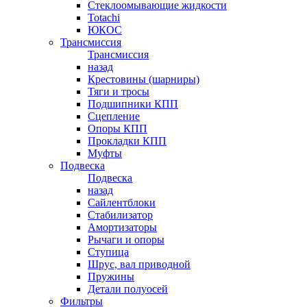
Стеклоомывающие жидкости
Totachi
ЮКОС
Трансмиссия
Трансмиссия
назад
Крестовины (шарниры)
Тяги и тросы
Подшипники КПП
Сцепление
Опоры КПП
Прокладки КПП
Муфты
Подвеска
Подвеска
назад
Сайлентблоки
Стабилизатор
Амортизаторы
Рычаги и опоры
Ступица
Шрус, вал приводной
Пружины
Детали полуосей
Фильтры