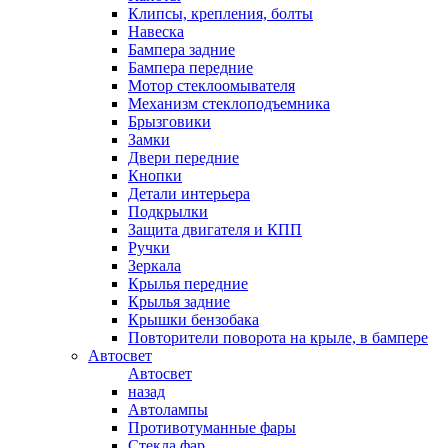
Клипсы, крепления, болты
Навеска
Бампера задние
Бампера передние
Мотор стеклоомывателя
Механизм стеклоподъемника
Брызговики
Замки
Двери передние
Кнопки
Детали интерьера
Подкрылки
Защита двигателя и КПП
Ручки
Зеркала
Крылья передние
Крылья задние
Крышки бензобака
Повторители поворота на крыле, в бампере
Автосвет
Автосвет
назад
Автолампы
Противотуманные фары
Стекла фар