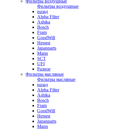
Фильтры воздушные
Фильтры воздушные
назад
Alpha Filter
Ashika
Bosch
Fram
GoodWill
Hengst
Japanparts
Mann
SCT
UFI
Разное
Фильтры масляные
Фильтры масляные
назад
Alpha Filter
Ashika
Bosch
Fram
GoodWill
Hengst
Japanparts
Mann