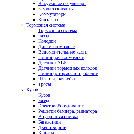
Вакуумные регуляторы
Замки зажигания
Коммутаторы
Контакты
Тормозная система
Тормозная система
назад
Колодки
Диски тормозные
Вспомогательные части
Цилиндры тормозные
Датчики ABS
Датчики тормозных колодок
Цилиндр тормозной рабочий
Шланги, патрубки
Тросы
Кузов
Кузов
назад
Электрооборудование
Решетки бампера, радиатора
Внутренняя обивка
Багажники
Двери задние
Капоты