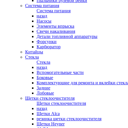
Пыльники рулевой рейки
Система питания
Система питания
назад
Насосы
Элементы впрыска
Свечи накаливания
Детали топливной аппаратуры
Форсунки
Карбюратор
Китайцы
Стекла
Стекла
назад
Вспомогательные части
Боковые
Комплектующие для ремонта и вклейки стекл
Задние
Лобовые
Щетки стеклоочистителя
Щетки стеклоочистителя
назад
Щетки Alca
резинка щетки стеклоочистителя
Щетки Heyner