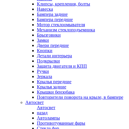
Клипсы, крепления, болты
Навеска
Бампера задние
Бампера передние
Мотор стеклоомывателя
Механизм стеклоподъемника
Брызговики
Замки
Двери передние
Кнопки
Детали интерьера
Подкрылки
Защита двигателя и КПП
Ручки
Зеркала
Крылья передние
Крылья задние
Крышки бензобака
Повторители поворота на крыле, в бампере
Автосвет
Автосвет
назад
Автолампы
Противотуманные фары
Стекла фар