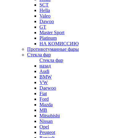
SCT
Hella
Valeo
Dawoo
GT
Master Sport
Platinum
НА КОМИССИЮ
Противотуманные фары
Стекла фар
Стекла фар
назад
Audi
BMW
VW
Daewoo
Fiat
Ford
Mazda
MB
Mitsubishi
Nissan
Opel
Peugeot
Renault