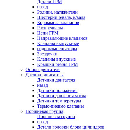
Детали ГРМ
назад
Ролики, натяжители
Шестерни р/вала, к/вала
Коромысла клапанов
Распредвалы
Цепи ГРМ
Направляющие клапанов
Клапаны выпускные
гидрокомпенсаторы
Звездочки
Клапаны впускные
Крышки ремня ГРМ
Опоры двигателя
Датчики двигателя
Датчики двигателя
назад
Датчики положения
Датчики давления масла
Датчики температуры
Термо-пневмо клапаны
Поршневая группа
Поршневая группа
назад
Детали головки блока цилиндров