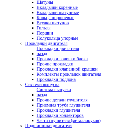
Шатуны
Вкладыши коренные
Вкладыши шатунные
Кольца поршневые
Втулки шатунов
Гильзы
Поршни
Полукольца упорные
Прокладки двигателя
Прокладки двигателя
назад
Прокладки головки блока
Прочие прокладки
Прокладки клапанной крышки
Комплекты прокладок двигателя
Прокладки поддона
Система выпуска
Система выпуска
назад
Прочие детали глушителя
Приемная труба глушителя
Прокладки глушителя
Прокладки коллекторов
Части глушителя (металлорукав)
Подшипники двигателя