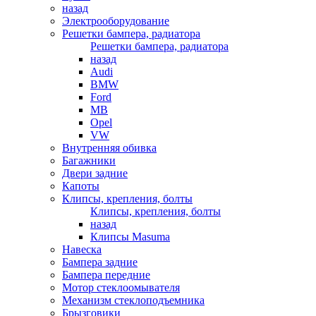
назад
Электрооборудование
Решетки бампера, радиатора
Решетки бампера, радиатора
назад
Audi
BMW
Ford
MB
Opel
VW
Внутренняя обивка
Багажники
Двери задние
Капоты
Клипсы, крепления, болты
Клипсы, крепления, болты
назад
Клипсы Masuma
Навеска
Бампера задние
Бампера передние
Мотор стеклоомывателя
Механизм стеклоподъемника
Брызговики