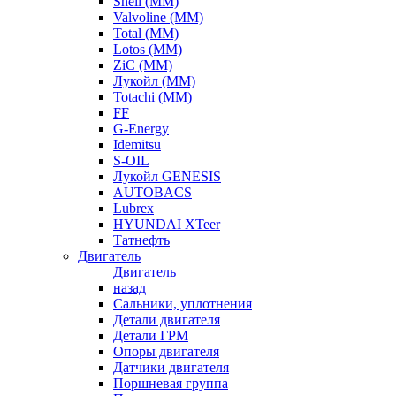
Shell (ММ)
Valvoline (ММ)
Total (ММ)
Lotos (ММ)
ZiC (ММ)
Лукойл (ММ)
Totachi (MM)
FF
G-Energy
Idemitsu
S-OIL
Лукойл GENESIS
AUTOBACS
Lubrex
HYUNDAI XTeer
Татнефть
Двигатель
Двигатель
назад
Сальники, уплотнения
Детали двигателя
Детали ГРМ
Опоры двигателя
Датчики двигателя
Поршневая группа