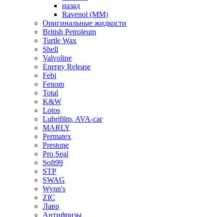
назад
Ravenol (ММ)
Оригинальные жидкости
British Petroleum
Turtle Wax
Shell
Valvoline
Energy Release
Febi
Fenom
Total
K&W
Lotos
Lubrifilm, AVA-car
MARLY
Permatex
Prestone
Pro Seal
Soft99
STP
SWAG
Wynn's
ZIC
Лавр
Антифризы