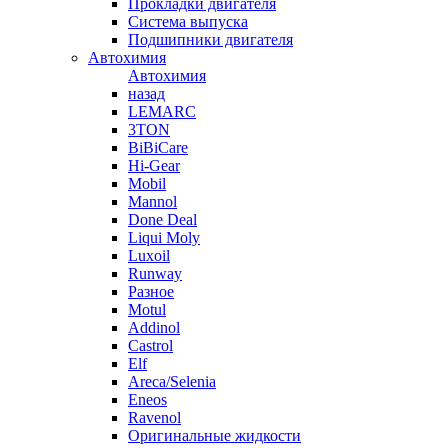
Прокладки двигателя
Система выпуска
Подшипники двигателя
Автохимия
Автохимия
назад
LEMARC
3TON
BiBiCare
Hi-Gear
Mobil
Mannol
Done Deal
Liqui Moly
Luxoil
Runway
Разное
Motul
Addinol
Castrol
Elf
Areca/Selenia
Eneos
Ravenol
Оригинальные жидкости