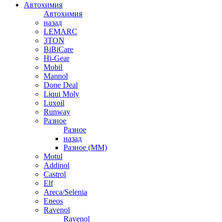
Автохимия
Автохимия
назад
LEMARC
3TON
BiBiCare
Hi-Gear
Mobil
Mannol
Done Deal
Liqui Moly
Luxoil
Runway
Разное
Разное
назад
Разное (ММ)
Motul
Addinol
Castrol
Elf
Areca/Selenia
Eneos
Ravenol
Ravenol