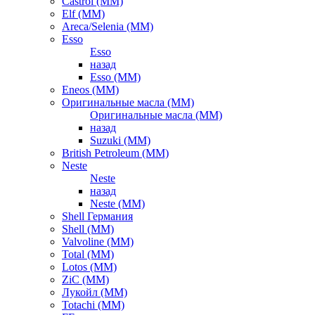
Castrol (ММ)
Elf (ММ)
Areca/Selenia (ММ)
Esso
Esso
назад
Esso (ММ)
Eneos (ММ)
Оригинальные масла (ММ)
Оригинальные масла (ММ)
назад
Suzuki (ММ)
British Petroleum (ММ)
Neste
Neste
назад
Neste (ММ)
Shell Германия
Shell (ММ)
Valvoline (ММ)
Total (ММ)
Lotos (ММ)
ZiC (ММ)
Лукойл (ММ)
Totachi (MM)