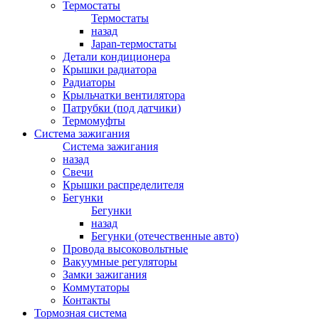
Термостаты
Термостаты
назад
Japan-термостаты
Детали кондиционера
Крышки радиатора
Радиаторы
Крыльчатки вентилятора
Патрубки (под датчики)
Термомуфты
Система зажигания
Система зажигания
назад
Свечи
Крышки распределителя
Бегунки
Бегунки
назад
Бегунки (отечественные авто)
Провода высоковольтные
Вакуумные регуляторы
Замки зажигания
Коммутаторы
Контакты
Тормозная система