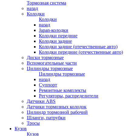
Тормозная система
назад
Колодки
Колодки
назад
Japan-колодки
Колодки передние
Колодки задние
Колодки задние (отечественные авто)
Колодки передние (отечественные авто)
Диски тормозные
Вспомогательные части
Цилиндры тормозные
Цилиндры тормозные
назад
Суппорт
Ремонтные комплекты
Регуляторы, распределители
Датчики ABS
Датчики тормозных колодок
Цилиндр тормозной рабочий
Шланги, патрубки
Тросы
Кузов
Кузов