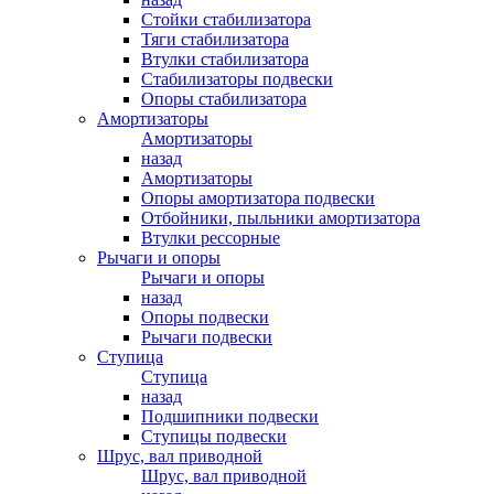
Стойки стабилизатора
Тяги стабилизатора
Втулки стабилизатора
Стабилизаторы подвески
Опоры стабилизатора
Амортизаторы
Амортизаторы
назад
Амортизаторы
Опоры амортизатора подвески
Отбойники, пыльники амортизатора
Втулки рессорные
Рычаги и опоры
Рычаги и опоры
назад
Опоры подвески
Рычаги подвески
Ступица
Ступица
назад
Подшипники подвески
Ступицы подвески
Шрус, вал приводной
Шрус, вал приводной