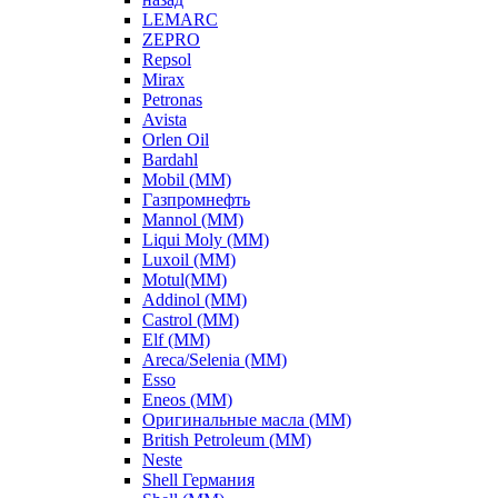
LEMARC
ZEPRO
Repsol
Mirax
Petronas
Avista
Orlen Oil
Bardahl
Mobil (ММ)
Газпромнефть
Mannol (ММ)
Liqui Moly (ММ)
Luxoil (ММ)
Motul(ММ)
Addinol (ММ)
Castrol (ММ)
Elf (ММ)
Areca/Selenia (ММ)
Esso
Eneos (ММ)
Оригинальные масла (ММ)
British Petroleum (ММ)
Neste
Shell Германия