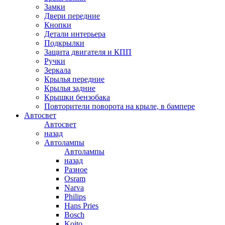
Замки
Двери передние
Кнопки
Детали интерьера
Подкрылки
Защита двигателя и КПП
Ручки
Зеркала
Крылья передние
Крылья задние
Крышки бензобака
Повторители поворота на крыле, в бампере
Автосвет
Автосвет
назад
Автолампы
Автолампы
назад
Разное
Osram
Narva
Philips
Hans Pries
Bosch
Koito