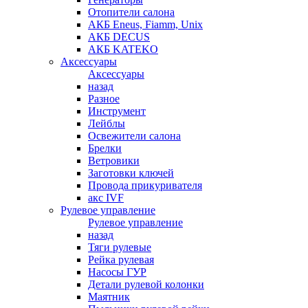
Отопители салона
АКБ Eneus, Fiamm, Unix
АКБ DECUS
АКБ KATEKO
Аксессуары
Аксессуары
назад
Разное
Инструмент
Лейблы
Освежители салона
Брелки
Ветровики
Заготовки ключей
Провода прикуривателя
акс IVF
Рулевое управление
Рулевое управление
назад
Тяги рулевые
Рейка рулевая
Насосы ГУР
Детали рулевой колонки
Маятник