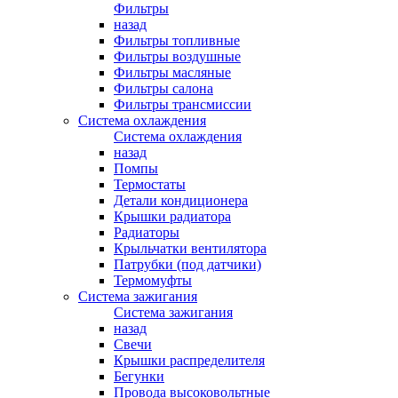
Фильтры
назад
Фильтры топливные
Фильтры воздушные
Фильтры масляные
Фильтры салона
Фильтры трансмиссии
Система охлаждения
Система охлаждения
назад
Помпы
Термостаты
Детали кондиционера
Крышки радиатора
Радиаторы
Крыльчатки вентилятора
Патрубки (под датчики)
Термомуфты
Система зажигания
Система зажигания
назад
Свечи
Крышки распределителя
Бегунки
Провода высоковольтные