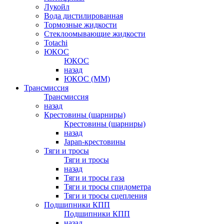
Лукойл
Вода дистилированная
Тормозные жидкости
Стеклоомывающие жидкости
Totachi
ЮКОС
ЮКОС
назад
ЮКОС (ММ)
Трансмиссия
Трансмиссия
назад
Крестовины (шарниры)
Крестовины (шарниры)
назад
Japan-крестовины
Тяги и тросы
Тяги и тросы
назад
Тяги и тросы газа
Тяги и тросы спидометра
Тяги и тросы сцепления
Подшипники КПП
Подшипники КПП
назад