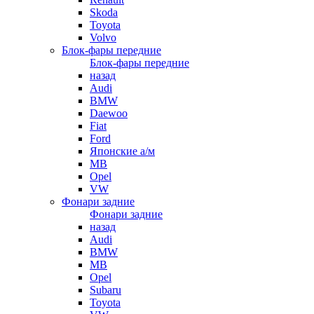
Skoda
Toyota
Volvo
Блок-фары передние
Блок-фары передние
назад
Audi
BMW
Daewoo
Fiat
Ford
Японские а/м
MB
Opel
VW
Фонари задние
Фонари задние
назад
Audi
BMW
MB
Opel
Subaru
Toyota