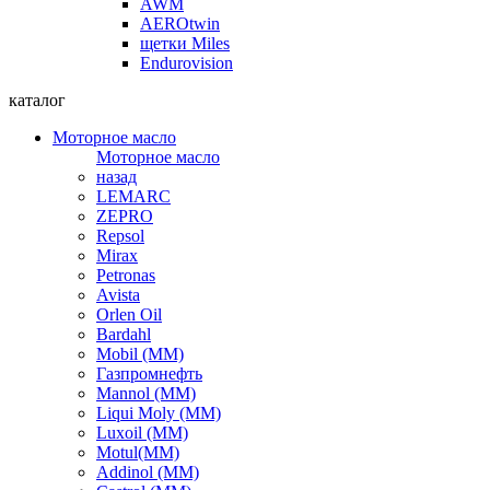
AWM
AEROtwin
щетки Miles
Endurovision
каталог
Моторное масло
Моторное масло
назад
LEMARC
ZEPRO
Repsol
Mirax
Petronas
Avista
Orlen Oil
Bardahl
Mobil (ММ)
Газпромнефть
Mannol (ММ)
Liqui Moly (ММ)
Luxoil (ММ)
Motul(ММ)
Addinol (ММ)