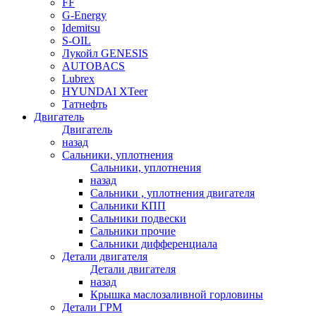
FF
G-Energy
Idemitsu
S-OIL
Лукойл GENESIS
AUTOBACS
Lubrex
HYUNDAI XTeer
Татнефть
Двигатель
Двигатель
назад
Сальники, уплотнения
Сальники, уплотнения
назад
Сальники , уплотнения двигателя
Сальники КПП
Сальники подвески
Сальники прочие
Сальники дифференциала
Детали двигателя
Детали двигателя
назад
Крышка маслозаливной горловины
Детали ГРМ