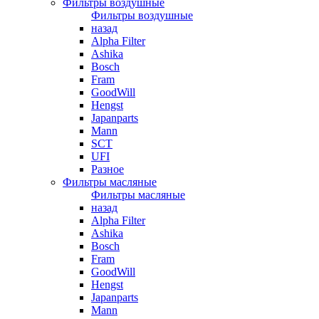
Фильтры воздушные
Фильтры воздушные
назад
Alpha Filter
Ashika
Bosch
Fram
GoodWill
Hengst
Japanparts
Mann
SCT
UFI
Разное
Фильтры масляные
Фильтры масляные
назад
Alpha Filter
Ashika
Bosch
Fram
GoodWill
Hengst
Japanparts
Mann