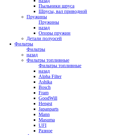
назад
Пыльники шруса
Шрусы, вал приводной
Пружины
Пружины
назад
Опоры пружин
Детали полуосей
Фильтры
Фильтры
назад
Фильтры топливные
Фильтры топливные
назад
Alpha Filter
Ashika
Bosch
Fram
GoodWill
Hengst
Japanparts
Mann
Masuma
UFI
Разное