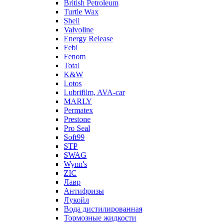
British Petroleum
Turtle Wax
Shell
Valvoline
Energy Release
Febi
Fenom
Total
K&W
Lotos
Lubrifilm, AVA-car
MARLY
Permatex
Prestone
Pro Seal
Soft99
STP
SWAG
Wynn's
ZIC
Лавр
Антифризы
Лукойл
Вода дистилированная
Тормозные жидкости