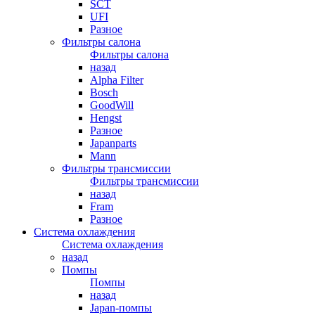
SCT
UFI
Разное
Фильтры салона
Фильтры салона
назад
Alpha Filter
Bosch
GoodWill
Hengst
Разное
Japanparts
Mann
Фильтры трансмиссии
Фильтры трансмиссии
назад
Fram
Разное
Система охлаждения
Система охлаждения
назад
Помпы
Помпы
назад
Japan-помпы