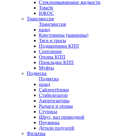
Стеклоомывающие жидкости
Totachi
ЮКОС
Трансмиссия
Трансмиссия
назад
Крестовины (шарниры)
Тяги и тросы
Подшипники КПП
Сцепление
Опоры КПП
Прокладки КПП
Муфты
Подвеска
Подвеска
назад
Сайлентблоки
Стабилизатор
Амортизаторы
Рычаги и опоры
Ступица
Шрус, вал приводной
Пружины
Детали полуосей
Фильтры