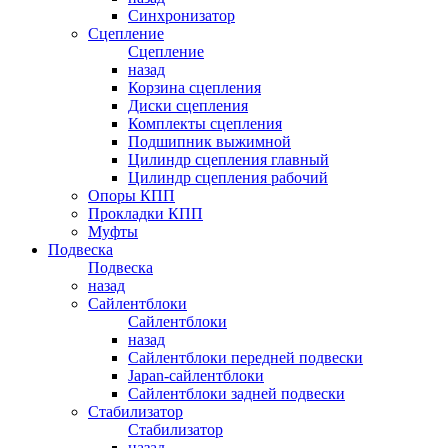
Синхронизатор
Сцепление
Сцепление
назад
Корзина сцепления
Диски сцепления
Комплекты сцепления
Подшипник выжимной
Цилиндр сцепления главный
Цилиндр сцепления рабочий
Опоры КПП
Прокладки КПП
Муфты
Подвеска
Подвеска
назад
Сайлентблоки
Сайлентблоки
назад
Сайлентблоки передней подвески
Japan-сайлентблоки
Сайлентблоки задней подвески
Стабилизатор
Стабилизатор
назад