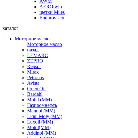
AWM
AEROtwin
щетки Miles
Endurovision
каталог
Моторное масло
Моторное масло
назад
LEMARC
ZEPRO
Repsol
Mirax
Petronas
Avista
Orlen Oil
Bardahl
Mobil (ММ)
Газпромнефть
Mannol (ММ)
Liqui Moly (ММ)
Luxoil (ММ)
Motul(ММ)
Addinol (ММ)