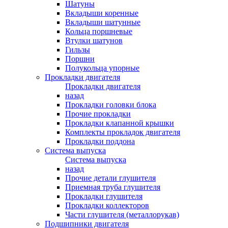
Шатуны
Вкладыши коренные
Вкладыши шатунные
Кольца поршневые
Втулки шатунов
Гильзы
Поршни
Полукольца упорные
Прокладки двигателя
Прокладки двигателя
назад
Прокладки головки блока
Прочие прокладки
Прокладки клапанной крышки
Комплекты прокладок двигателя
Прокладки поддона
Система выпуска
Система выпуска
назад
Прочие детали глушителя
Приемная труба глушителя
Прокладки глушителя
Прокладки коллекторов
Части глушителя (металлорукав)
Подшипники двигателя