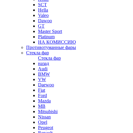
SCT
Hella
Valeo
Dawoo
GT
Master Sport
Platinum
НА КОМИССИЮ
Противотуманные фары
Стекла фар
Стекла фар
назад
Audi
BMW
VW
Daewoo
Fiat
Ford
Mazda
MB
Mitsubishi
Nissan
Opel
Peugeot
Renault