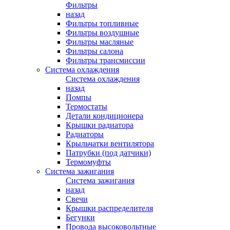
Фильтры
назад
Фильтры топливные
Фильтры воздушные
Фильтры масляные
Фильтры салона
Фильтры трансмиссии
Система охлаждения
Система охлаждения
назад
Помпы
Термостаты
Детали кондиционера
Крышки радиатора
Радиаторы
Крыльчатки вентилятора
Патрубки (под датчики)
Термомуфты
Система зажигания
Система зажигания
назад
Свечи
Крышки распределителя
Бегунки
Провода высоковольтные