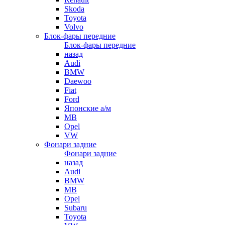
Skoda
Toyota
Volvo
Блок-фары передние
Блок-фары передние
назад
Audi
BMW
Daewoo
Fiat
Ford
Японские а/м
MB
Opel
VW
Фонари задние
Фонари задние
назад
Audi
BMW
MB
Opel
Subaru
Toyota