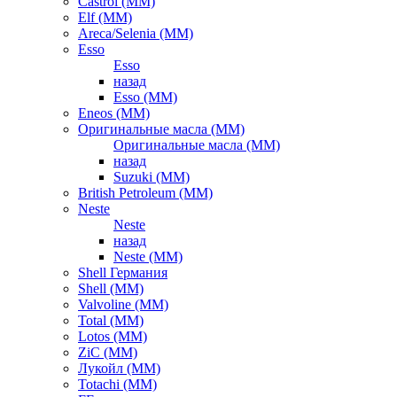
Castrol (ММ)
Elf (ММ)
Areca/Selenia (ММ)
Esso
Esso
назад
Esso (ММ)
Eneos (ММ)
Оригинальные масла (ММ)
Оригинальные масла (ММ)
назад
Suzuki (ММ)
British Petroleum (ММ)
Neste
Neste
назад
Neste (ММ)
Shell Германия
Shell (ММ)
Valvoline (ММ)
Total (ММ)
Lotos (ММ)
ZiC (ММ)
Лукойл (ММ)
Totachi (MM)