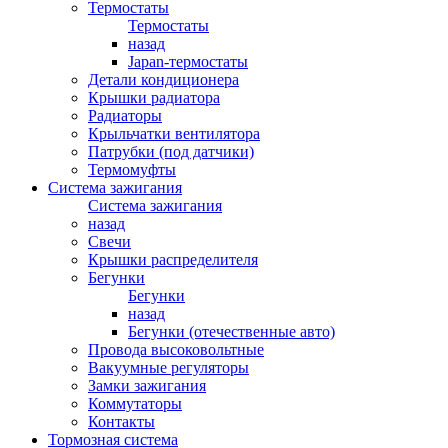
Термостаты
Термостаты
назад
Japan-термостаты
Детали кондиционера
Крышки радиатора
Радиаторы
Крыльчатки вентилятора
Патрубки (под датчики)
Термомуфты
Система зажигания
Система зажигания
назад
Свечи
Крышки распределителя
Бегунки
Бегунки
назад
Бегунки (отечественные авто)
Провода высоковольтные
Вакуумные регуляторы
Замки зажигания
Коммутаторы
Контакты
Тормозная система