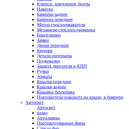
Клипсы, крепления, болты
Навеска
Бампера задние
Бампера передние
Мотор стеклоомывателя
Механизм стеклоподъемника
Брызговики
Замки
Двери передние
Кнопки
Детали интерьера
Подкрылки
Защита двигателя и КПП
Ручки
Зеркала
Крылья передние
Крылья задние
Крышки бензобака
Повторители поворота на крыле, в бампере
Автосвет
Автосвет
назад
Автолампы
Противотуманные фары
Стекла фар