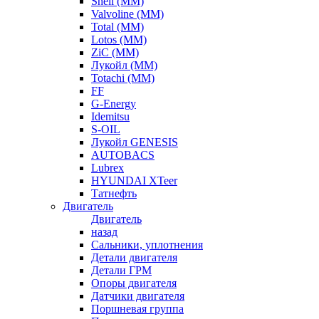
Shell (ММ)
Valvoline (ММ)
Total (ММ)
Lotos (ММ)
ZiC (ММ)
Лукойл (ММ)
Totachi (MM)
FF
G-Energy
Idemitsu
S-OIL
Лукойл GENESIS
AUTOBACS
Lubrex
HYUNDAI XTeer
Татнефть
Двигатель
Двигатель
назад
Сальники, уплотнения
Детали двигателя
Детали ГРМ
Опоры двигателя
Датчики двигателя
Поршневая группа