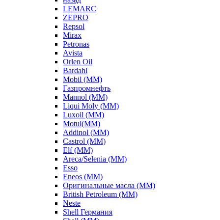
LEMARC
ZEPRO
Repsol
Mirax
Petronas
Avista
Orlen Oil
Bardahl
Mobil (ММ)
Газпромнефть
Mannol (ММ)
Liqui Moly (ММ)
Luxoil (ММ)
Motul(ММ)
Addinol (ММ)
Castrol (ММ)
Elf (ММ)
Areca/Selenia (ММ)
Esso
Eneos (ММ)
Оригинальные масла (ММ)
British Petroleum (ММ)
Neste
Shell Германия