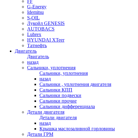
FF
G-Energy
Idemitsu
S-OIL
Лукойл GENESIS
AUTOBACS
Lubrex
HYUNDAI XTeer
Татнефть
Двигатель
Двигатель
назад
Сальники, уплотнения
Сальники, уплотнения
назад
Сальники , уплотнения двигателя
Сальники КПП
Сальники подвески
Сальники прочие
Сальники дифференциала
Детали двигателя
Детали двигателя
назад
Крышка маслозаливной горловины
Детали ГРМ