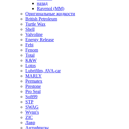
назад
Ravenol (ММ)
Оригинальные жидкости
British Petroleum
Turtle Wax
Shell
Valvoline
Energy Release
Febi
Fenom
Total
K&W
Lotos
Lubrifilm, AVA-car
MARLY
Permatex
Prestone
Pro Seal
Soft99
STP
SWAG
Wynn's
ZIC
Лавр
Антифризы