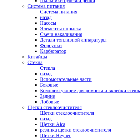
Пыльники рулевой рейки
Система питания
Система питания
назад
Насосы
Элементы впрыска
Свечи накаливания
Детали топливной аппаратуры
Форсунки
Карбюратор
Китайцы
Стекла
Стекла
назад
Вспомогательные части
Боковые
Комплектующие для ремонта и вклейки стекл
Задние
Лобовые
Щетки стеклоочистителя
Щетки стеклоочистителя
назад
Щетки Alca
резинка щетки стеклоочистителя
Щетки Heyner