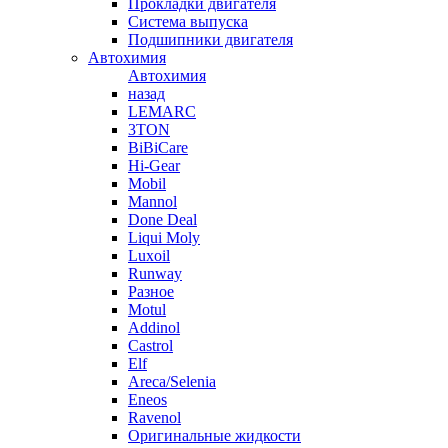
Прокладки двигателя
Система выпуска
Подшипники двигателя
Автохимия
Автохимия
назад
LEMARC
3TON
BiBiCare
Hi-Gear
Mobil
Mannol
Done Deal
Liqui Moly
Luxoil
Runway
Разное
Motul
Addinol
Castrol
Elf
Areca/Selenia
Eneos
Ravenol
Оригинальные жидкости