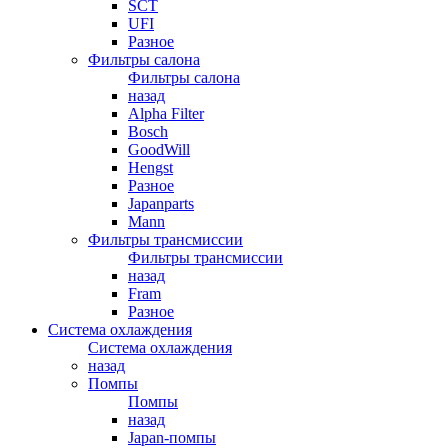
SCT
UFI
Разное
Фильтры салона
Фильтры салона
назад
Alpha Filter
Bosch
GoodWill
Hengst
Разное
Japanparts
Mann
Фильтры трансмиссии
Фильтры трансмиссии
назад
Fram
Разное
Система охлаждения
Система охлаждения
назад
Помпы
Помпы
назад
Japan-помпы