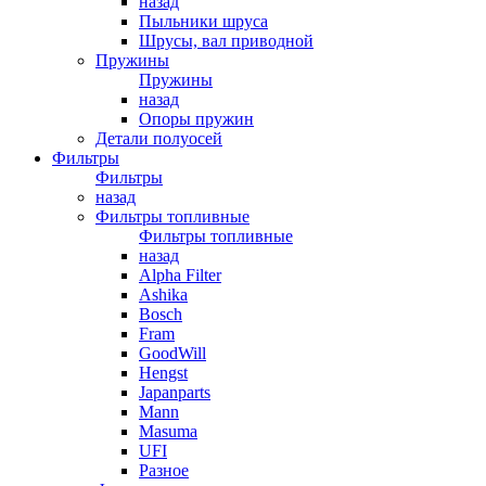
назад
Пыльники шруса
Шрусы, вал приводной
Пружины
Пружины
назад
Опоры пружин
Детали полуосей
Фильтры
Фильтры
назад
Фильтры топливные
Фильтры топливные
назад
Alpha Filter
Ashika
Bosch
Fram
GoodWill
Hengst
Japanparts
Mann
Masuma
UFI
Разное