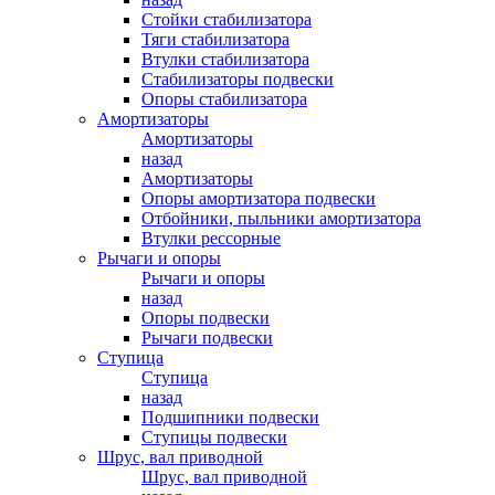
Стойки стабилизатора
Тяги стабилизатора
Втулки стабилизатора
Стабилизаторы подвески
Опоры стабилизатора
Амортизаторы
Амортизаторы
назад
Амортизаторы
Опоры амортизатора подвески
Отбойники, пыльники амортизатора
Втулки рессорные
Рычаги и опоры
Рычаги и опоры
назад
Опоры подвески
Рычаги подвески
Ступица
Ступица
назад
Подшипники подвески
Ступицы подвески
Шрус, вал приводной
Шрус, вал приводной