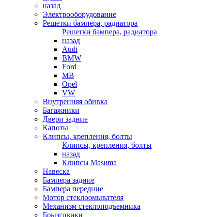
назад
Электрооборудование
Решетки бампера, радиатора
Решетки бампера, радиатора
назад
Audi
BMW
Ford
MB
Opel
VW
Внутренняя обивка
Багажники
Двери задние
Капоты
Клипсы, крепления, болты
Клипсы, крепления, болты
назад
Клипсы Masuma
Навеска
Бампера задние
Бампера передние
Мотор стеклоомывателя
Механизм стеклоподъемника
Брызговики