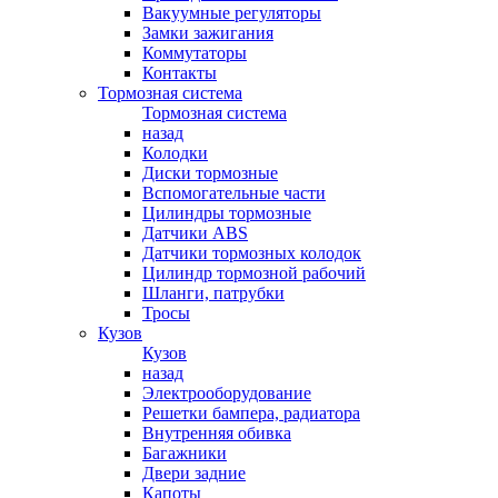
Вакуумные регуляторы
Замки зажигания
Коммутаторы
Контакты
Тормозная система
Тормозная система
назад
Колодки
Диски тормозные
Вспомогательные части
Цилиндры тормозные
Датчики ABS
Датчики тормозных колодок
Цилиндр тормозной рабочий
Шланги, патрубки
Тросы
Кузов
Кузов
назад
Электрооборудование
Решетки бампера, радиатора
Внутренняя обивка
Багажники
Двери задние
Капоты