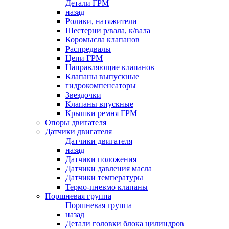
Детали ГРМ
назад
Ролики, натяжители
Шестерни р/вала, к/вала
Коромысла клапанов
Распредвалы
Цепи ГРМ
Направляющие клапанов
Клапаны выпускные
гидрокомпенсаторы
Звездочки
Клапаны впускные
Крышки ремня ГРМ
Опоры двигателя
Датчики двигателя
Датчики двигателя
назад
Датчики положения
Датчики давления масла
Датчики температуры
Термо-пневмо клапаны
Поршневая группа
Поршневая группа
назад
Детали головки блока цилиндров