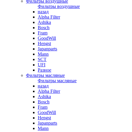
Фильтры воздушные
Фильтры воздушные
назад
Alpha Filter
Ashika
Bosch
Fram
GoodWill
Hengst
Japanparts
Mann
SCT
UFI
Разное
Фильтры масляные
Фильтры масляные
назад
Alpha Filter
Ashika
Bosch
Fram
GoodWill
Hengst
Japanparts
Mann