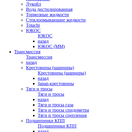
Лукойл
Вода дистилированная
Тормозные жидкости
Стеклоомывающие жидкости
Totachi
ЮКОС
ЮКОС
назад
ЮКОС (ММ)
Трансмиссия
Трансмиссия
назад
Крестовины (шарниры)
Крестовины (шарниры)
назад
Japan-крестовины
Тяги и тросы
Тяги и тросы
назад
Тяги и тросы газа
Тяги и тросы спидометра
Тяги и тросы сцепления
Подшипники КПП
Подшипники КПП
назад