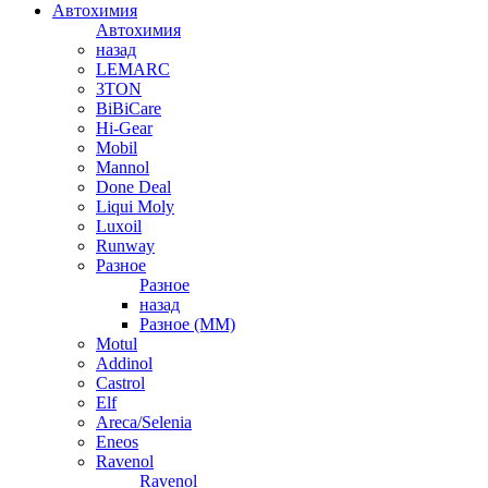
Автохимия
Автохимия
назад
LEMARC
3TON
BiBiCare
Hi-Gear
Mobil
Mannol
Done Deal
Liqui Moly
Luxoil
Runway
Разное
Разное
назад
Разное (ММ)
Motul
Addinol
Castrol
Elf
Areca/Selenia
Eneos
Ravenol
Ravenol