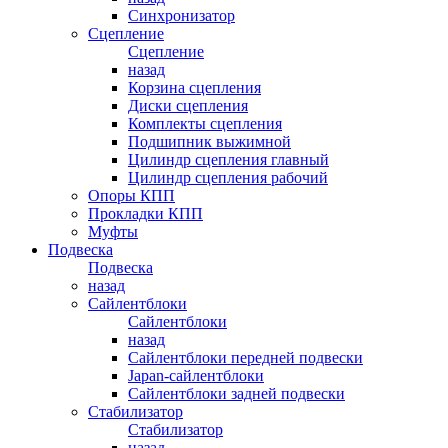
Синхронизатор
Сцепление
Сцепление
назад
Корзина сцепления
Диски сцепления
Комплекты сцепления
Подшипник выжимной
Цилиндр сцепления главный
Цилиндр сцепления рабочий
Опоры КПП
Прокладки КПП
Муфты
Подвеска
Подвеска
назад
Сайлентблоки
Сайлентблоки
назад
Сайлентблоки передней подвески
Japan-сайлентблоки
Сайлентблоки задней подвески
Стабилизатор
Стабилизатор
назад