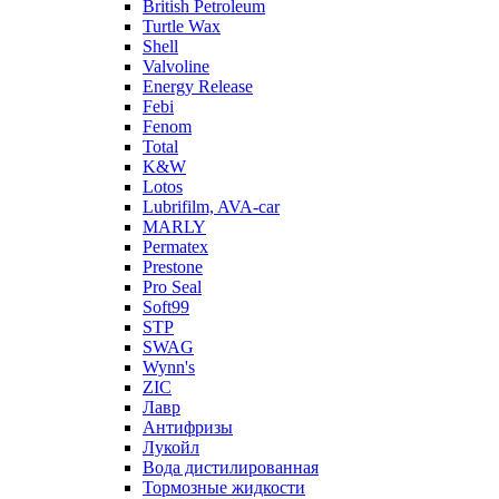
British Petroleum
Turtle Wax
Shell
Valvoline
Energy Release
Febi
Fenom
Total
K&W
Lotos
Lubrifilm, AVA-car
MARLY
Permatex
Prestone
Pro Seal
Soft99
STP
SWAG
Wynn's
ZIC
Лавр
Антифризы
Лукойл
Вода дистилированная
Тормозные жидкости