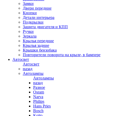
Замки
Двери передние
Кнопки
Детали интерьера
Подкрылки
Защита двигателя и КПП
Ручки
Зеркала
Крылья передние
Крылья задние
Крышки бензобака
Повторители поворота на крыле, в бампере
Автосвет
Автосвет
назад
Автолампы
Автолампы
назад
Разное
Osram
Narva
Philips
Hans Pries
Bosch
Koito