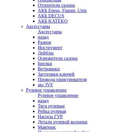
Отопители салона
АКБ Eneus, Fiamm, Unix
АКБ DECUS
АКБ KATEKO
Аксессуары
Аксессуары
назад
Разное
Инструмент
Лейблы
Освежители салона
Брелки
Ветровики
Заготовки ключей
Провода прикуривателя
акс IVF
Рулевое управление
Рулевое управление
назад
Тяги рулевые
Рейка рулевая
Насосы ГУР
Детали рулевой колонки
Маятник