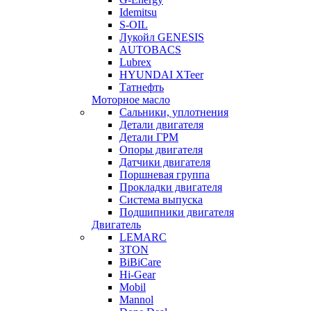
Idemitsu
S-OIL
Лукойл GENESIS
AUTOBACS
Lubrex
HYUNDAI XTeer
Татнефть
Моторное масло
Сальники, уплотнения
Детали двигателя
Детали ГРМ
Опоры двигателя
Датчики двигателя
Поршневая группа
Прокладки двигателя
Система выпуска
Подшипники двигателя
Двигатель
LEMARC
3TON
BiBiCare
Hi-Gear
Mobil
Mannol