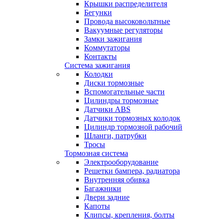
Крышки распределителя
Бегунки
Провода высоковольтные
Вакуумные регуляторы
Замки зажигания
Коммутаторы
Контакты
Система зажигания
Колодки
Диски тормозные
Вспомогательные части
Цилиндры тормозные
Датчики ABS
Датчики тормозных колодок
Цилиндр тормозной рабочий
Шланги, патрубки
Тросы
Тормозная система
Электрооборудование
Решетки бампера, радиатора
Внутренняя обивка
Багажники
Двери задние
Капоты
Клипсы, крепления, болты