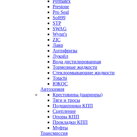
Permatex
Prestone
Pro Seal
Soft99
STP
SWAG
Wynn's
ZIC
Лавр
Антифризы
Лукойл
Вода дистилированная
Тормозные жидкости
Стеклоомывающие жидкости
Totachi
ЮКОС
Автохимия
Крестовины (шарниры)
Тяги и тросы
Подшипники КПП
Сцепление
Опоры КПП
Прокладки КПП
Муфты
Трансмиссия