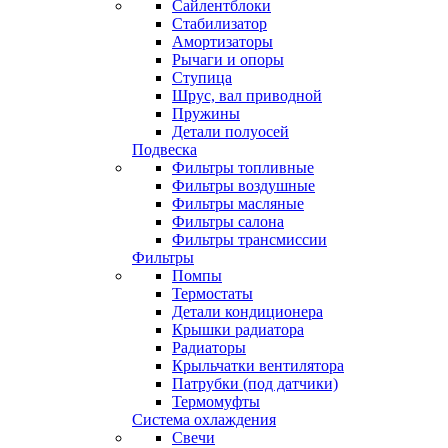
Сайлентблоки
Стабилизатор
Амортизаторы
Рычаги и опоры
Ступица
Шрус, вал приводной
Пружины
Детали полуосей
Подвеска
Фильтры топливные
Фильтры воздушные
Фильтры масляные
Фильтры салона
Фильтры трансмиссии
Фильтры
Помпы
Термостаты
Детали кондиционера
Крышки радиатора
Радиаторы
Крыльчатки вентилятора
Патрубки (под датчики)
Термомуфты
Система охлаждения
Свечи