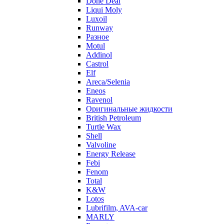
Done Deal
Liqui Moly
Luxoil
Runway
Разное
Motul
Addinol
Castrol
Elf
Areca/Selenia
Eneos
Ravenol
Оригинальные жидкости
British Petroleum
Turtle Wax
Shell
Valvoline
Energy Release
Febi
Fenom
Total
K&W
Lotos
Lubrifilm, AVA-car
MARLY