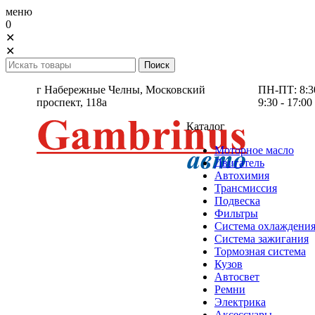
меню
0
✕
✕
г Набережные Челны,
Московский
ПН-ПТ: 8:30 
проспект, 118а
9:30 - 17:00
Каталог
Моторное масло
Двигатель
Автохимия
Трансмиссия
Подвеска
Фильтры
Система охлаждени
Система зажигания
Тормозная система
Кузов
Автосвет
Ремни
Электрика
Аксессуары