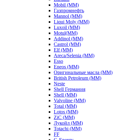
Mobil (ММ)
Газпромнефть
Mannol (ММ)
Liqui Moly (ММ)
Luxoil (ММ)
Motul(ММ)
Addinol (ММ)
Castrol (ММ)
Elf (ММ)
Areca/Selenia (ММ)
Esso
Eneos (ММ)
Оригинальные масла (ММ)
British Petroleum (ММ)
Neste
Shell Германия
Shell (ММ)
Valvoline (ММ)
Total (ММ)
Lotos (ММ)
ZiC (ММ)
Лукойл (ММ)
Totachi (MM)
FF
G-Energy