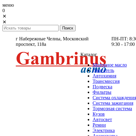
меню
0
✕
✕
г Набережные Челны,
Московский
ПН-ПТ: 8:30 
проспект, 118а
9:30 - 17:00
Каталог
Моторное масло
Двигатель
Автохимия
Трансмиссия
Подвеска
Фильтры
Система охлаждени
Система зажигания
Тормозная система
Кузов
Автосвет
Ремни
Электрика
Аксессуары