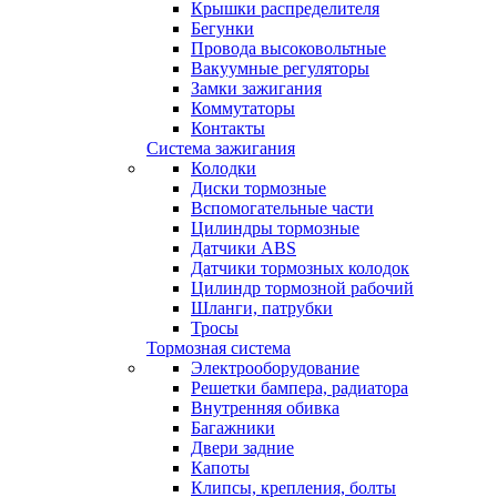
Крышки распределителя
Бегунки
Провода высоковольтные
Вакуумные регуляторы
Замки зажигания
Коммутаторы
Контакты
Система зажигания
Колодки
Диски тормозные
Вспомогательные части
Цилиндры тормозные
Датчики ABS
Датчики тормозных колодок
Цилиндр тормозной рабочий
Шланги, патрубки
Тросы
Тормозная система
Электрооборудование
Решетки бампера, радиатора
Внутренняя обивка
Багажники
Двери задние
Капоты
Клипсы, крепления, болты