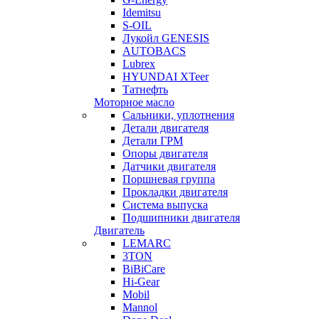
Idemitsu
S-OIL
Лукойл GENESIS
AUTOBACS
Lubrex
HYUNDAI XTeer
Татнефть
Моторное масло
Сальники, уплотнения
Детали двигателя
Детали ГРМ
Опоры двигателя
Датчики двигателя
Поршневая группа
Прокладки двигателя
Система выпуска
Подшипники двигателя
Двигатель
LEMARC
3TON
BiBiCare
Hi-Gear
Mobil
Mannol