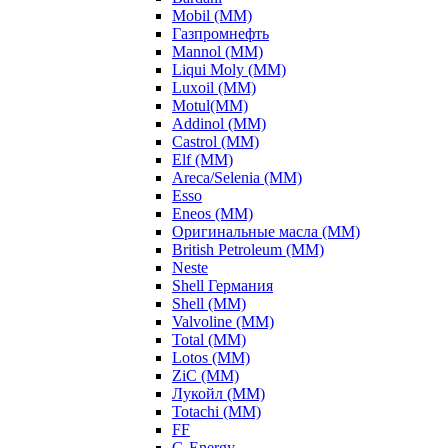
Mobil (ММ)
Газпромнефть
Mannol (ММ)
Liqui Moly (ММ)
Luxoil (ММ)
Motul(ММ)
Addinol (ММ)
Castrol (ММ)
Elf (ММ)
Areca/Selenia (ММ)
Esso
Eneos (ММ)
Оригинальные масла (ММ)
British Petroleum (ММ)
Neste
Shell Германия
Shell (ММ)
Valvoline (ММ)
Total (ММ)
Lotos (ММ)
ZiC (ММ)
Лукойл (ММ)
Totachi (MM)
FF
G-Energy