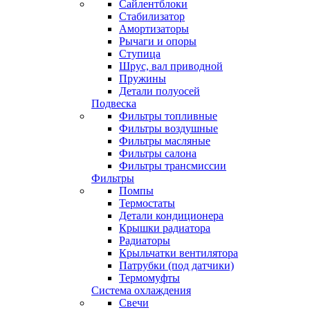
Сайлентблоки
Стабилизатор
Амортизаторы
Рычаги и опоры
Ступица
Шрус, вал приводной
Пружины
Детали полуосей
Подвеска
Фильтры топливные
Фильтры воздушные
Фильтры масляные
Фильтры салона
Фильтры трансмиссии
Фильтры
Помпы
Термостаты
Детали кондиционера
Крышки радиатора
Радиаторы
Крыльчатки вентилятора
Патрубки (под датчики)
Термомуфты
Система охлаждения
Свечи