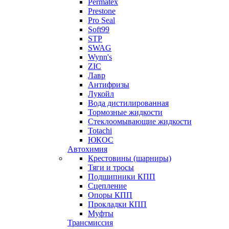
Permatex
Prestone
Pro Seal
Soft99
STP
SWAG
Wynn's
ZIC
Лавр
Антифризы
Лукойл
Вода дистилированная
Тормозные жидкости
Стеклоомывающие жидкости
Totachi
ЮКОС
Автохимия
Крестовины (шарниры)
Тяги и тросы
Подшипники КПП
Сцепление
Опоры КПП
Прокладки КПП
Муфты
Трансмиссия