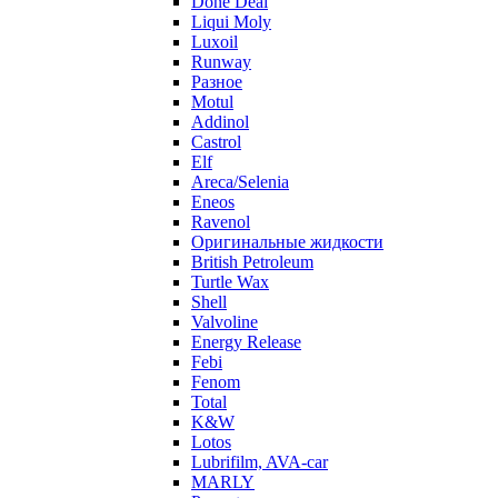
Done Deal
Liqui Moly
Luxoil
Runway
Разное
Motul
Addinol
Castrol
Elf
Areca/Selenia
Eneos
Ravenol
Оригинальные жидкости
British Petroleum
Turtle Wax
Shell
Valvoline
Energy Release
Febi
Fenom
Total
K&W
Lotos
Lubrifilm, AVA-car
MARLY