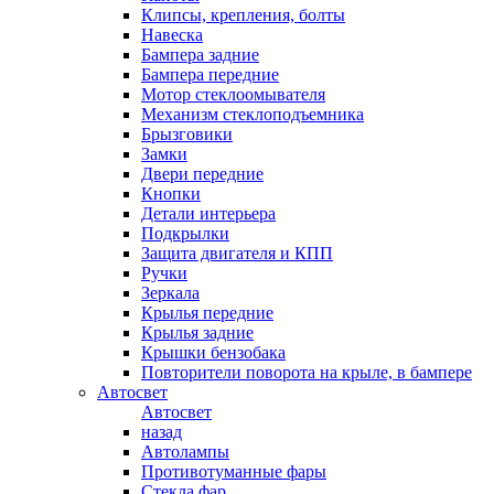
Клипсы, крепления, болты
Навеска
Бампера задние
Бампера передние
Мотор стеклоомывателя
Механизм стеклоподъемника
Брызговики
Замки
Двери передние
Кнопки
Детали интерьера
Подкрылки
Защита двигателя и КПП
Ручки
Зеркала
Крылья передние
Крылья задние
Крышки бензобака
Повторители поворота на крыле, в бампере
Автосвет
Автосвет
назад
Автолампы
Противотуманные фары
Стекла фар