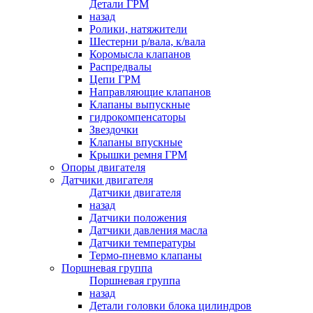
Детали ГРМ
назад
Ролики, натяжители
Шестерни р/вала, к/вала
Коромысла клапанов
Распредвалы
Цепи ГРМ
Направляющие клапанов
Клапаны выпускные
гидрокомпенсаторы
Звездочки
Клапаны впускные
Крышки ремня ГРМ
Опоры двигателя
Датчики двигателя
Датчики двигателя
назад
Датчики положения
Датчики давления масла
Датчики температуры
Термо-пневмо клапаны
Поршневая группа
Поршневая группа
назад
Детали головки блока цилиндров