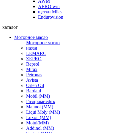
AWM
AEROtwin
щетки Miles
Endurovision
каталог
Моторное масло
Моторное масло
назад
LEMARC
ZEPRO
Repsol
Mirax
Petronas
Avista
Orlen Oil
Bardahl
Mobil (ММ)
Газпромнефть
Mannol (ММ)
Liqui Moly (ММ)
Luxoil (ММ)
Motul(ММ)
Addinol (ММ)