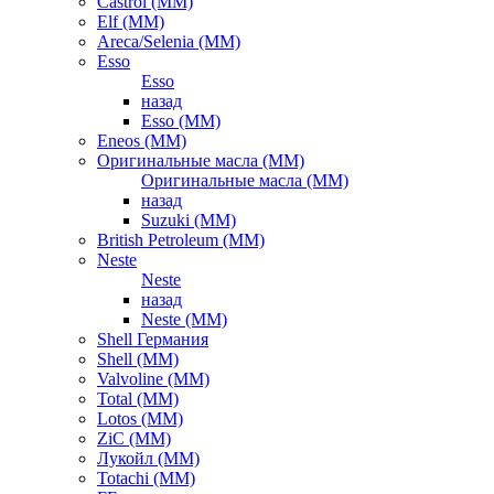
Castrol (ММ)
Elf (ММ)
Areca/Selenia (ММ)
Esso
Esso
назад
Esso (ММ)
Eneos (ММ)
Оригинальные масла (ММ)
Оригинальные масла (ММ)
назад
Suzuki (ММ)
British Petroleum (ММ)
Neste
Neste
назад
Neste (ММ)
Shell Германия
Shell (ММ)
Valvoline (ММ)
Total (ММ)
Lotos (ММ)
ZiC (ММ)
Лукойл (ММ)
Totachi (MM)