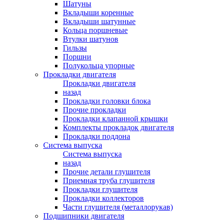
Шатуны
Вкладыши коренные
Вкладыши шатунные
Кольца поршневые
Втулки шатунов
Гильзы
Поршни
Полукольца упорные
Прокладки двигателя
Прокладки двигателя
назад
Прокладки головки блока
Прочие прокладки
Прокладки клапанной крышки
Комплекты прокладок двигателя
Прокладки поддона
Система выпуска
Система выпуска
назад
Прочие детали глушителя
Приемная труба глушителя
Прокладки глушителя
Прокладки коллекторов
Части глушителя (металлорукав)
Подшипники двигателя