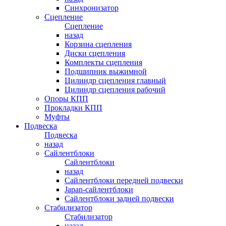
Синхронизатор
Сцепление
Сцепление
назад
Корзина сцепления
Диски сцепления
Комплекты сцепления
Подшипник выжимной
Цилиндр сцепления главный
Цилиндр сцепления рабочий
Опоры КПП
Прокладки КПП
Муфты
Подвеска
Подвеска
назад
Сайлентблоки
Сайлентблоки
назад
Сайлентблоки передней подвески
Japan-сайлентблоки
Сайлентблоки задней подвески
Стабилизатор
Стабилизатор
назад