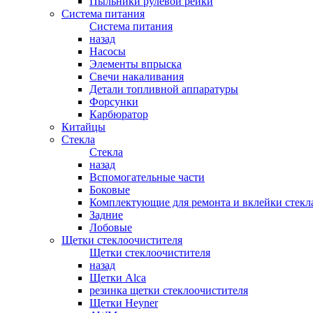
Пыльники рулевой рейки
Система питания
Система питания
назад
Насосы
Элементы впрыска
Свечи накаливания
Детали топливной аппаратуры
Форсунки
Карбюратор
Китайцы
Стекла
Стекла
назад
Вспомогательные части
Боковые
Комплектующие для ремонта и вклейки стекл
Задние
Лобовые
Щетки стеклоочистителя
Щетки стеклоочистителя
назад
Щетки Alca
резинка щетки стеклоочистителя
Щетки Heyner