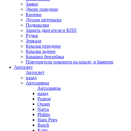
Замки
Двери передние
Кнопки
Детали интерьера
Подкрылки
Защита двигателя и КПП
Ручки
Зеркала
Крылья передние
Крылья задние
Крышки бензобака
Повторители поворота на крыле, в бампере
Автосвет
Автосвет
назад
Автолампы
Автолампы
назад
Разное
Osram
Narva
Philips
Hans Pries
Bosch
Koito