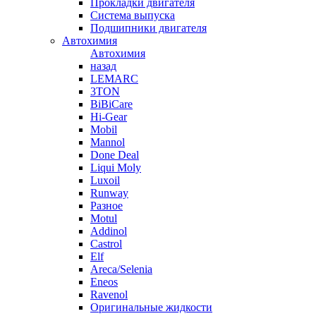
Прокладки двигателя
Система выпуска
Подшипники двигателя
Автохимия
Автохимия
назад
LEMARC
3TON
BiBiCare
Hi-Gear
Mobil
Mannol
Done Deal
Liqui Moly
Luxoil
Runway
Разное
Motul
Addinol
Castrol
Elf
Areca/Selenia
Eneos
Ravenol
Оригинальные жидкости