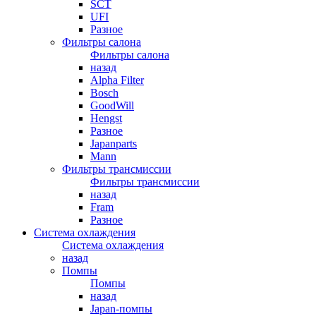
SCT
UFI
Разное
Фильтры салона
Фильтры салона
назад
Alpha Filter
Bosch
GoodWill
Hengst
Разное
Japanparts
Mann
Фильтры трансмиссии
Фильтры трансмиссии
назад
Fram
Разное
Система охлаждения
Система охлаждения
назад
Помпы
Помпы
назад
Japan-помпы