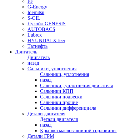
FF
G-Energy
Idemitsu
S-OIL
Лукойл GENESIS
AUTOBACS
Lubrex
HYUNDAI XTeer
Татнефть
Двигатель
Двигатель
назад
Сальники, уплотнения
Сальники, уплотнения
назад
Сальники , уплотнения двигателя
Сальники КПП
Сальники подвески
Сальники прочие
Сальники дифференциала
Детали двигателя
Детали двигателя
назад
Крышка маслозаливной горловины
Детали ГРМ