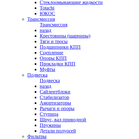
Стеклоомывающие жидкости
Totachi
ЮКОС
Трансмиссия
Трансмиссия
назад
Крестовины (шарниры)
Тяги и тросы
Подшипники КПП
Сцепление
Опоры КПП
Прокладки КПП
Муфты
Подвеска
Подвеска
назад
Сайлентблоки
Стабилизатор
Амортизаторы
Рычаги и опоры
Ступица
Шрус, вал приводной
Пружины
Детали полуосей
Фильтры