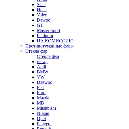
SCT
Hella
Valeo
Dawoo
GT
Master Sport
Platinum
НА КОМИССИЮ
Противотуманные фары
Стекла фар
Стекла фар
назад
Audi
BMW
VW
Daewoo
Fiat
Ford
Mazda
MB
Mitsubishi
Nissan
Opel
Peugeot
Renault