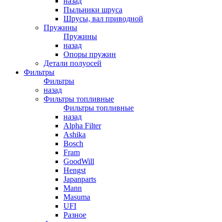
назад
Пыльники шруса
Шрусы, вал приводной
Пружины
Пружины
назад
Опоры пружин
Детали полуосей
Фильтры
Фильтры
назад
Фильтры топливные
Фильтры топливные
назад
Alpha Filter
Ashika
Bosch
Fram
GoodWill
Hengst
Japanparts
Mann
Masuma
UFI
Разное