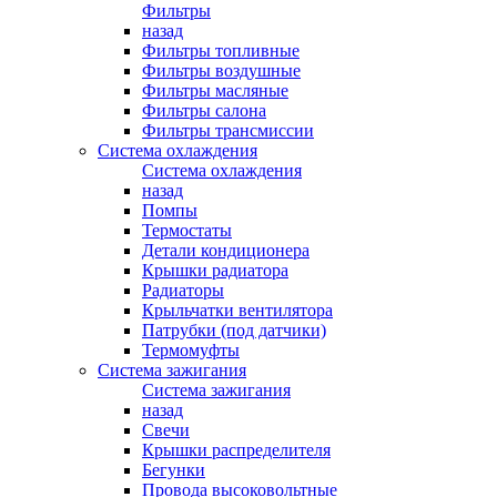
Фильтры
назад
Фильтры топливные
Фильтры воздушные
Фильтры масляные
Фильтры салона
Фильтры трансмиссии
Система охлаждения
Система охлаждения
назад
Помпы
Термостаты
Детали кондиционера
Крышки радиатора
Радиаторы
Крыльчатки вентилятора
Патрубки (под датчики)
Термомуфты
Система зажигания
Система зажигания
назад
Свечи
Крышки распределителя
Бегунки
Провода высоковольтные