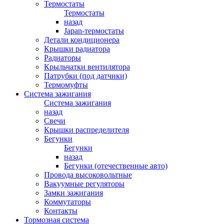
Термостаты
Термостаты
назад
Japan-термостаты
Детали кондиционера
Крышки радиатора
Радиаторы
Крыльчатки вентилятора
Патрубки (под датчики)
Термомуфты
Система зажигания
Система зажигания
назад
Свечи
Крышки распределителя
Бегунки
Бегунки
назад
Бегунки (отечественные авто)
Провода высоковольтные
Вакуумные регуляторы
Замки зажигания
Коммутаторы
Контакты
Тормозная система