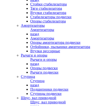
Стойки стабилизатора
Тяги стабилизатора
Втулки стабилизатора
Стабилизаторы подвески
Опоры стабилизатора
Амортизаторы
Амортизаторы
назад
Амортизаторы
Опоры амортизатора подвески
Отбойники, пыльники амортизатора
Втулки рессорные
Рычаги и опоры
Рычаги и опоры
назад
Опоры подвески
Рычаги подвески
Ступица
Ступица
назад
Подшипники подвески
Ступицы подвески
Шрус, вал приводной
Шрус, вал приводной