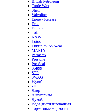
British Petroleum
Turtle Wax
Shell
Valvoline
Energy Release
Febi
Fenom
Total
K&W
Lotos
Lubrifilm, AVA-car
MARLY
Permatex
Prestone
Pro Seal
Soft99
STP
SWAG
Wynn's
ZIC
Лавр
Антифризы
Лукойл
Вода дистилированная
Тормозные жидкости