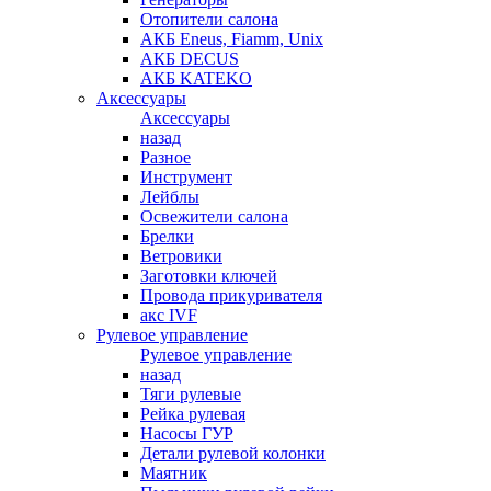
Отопители салона
АКБ Eneus, Fiamm, Unix
АКБ DECUS
АКБ KATEKO
Аксессуары
Аксессуары
назад
Разное
Инструмент
Лейблы
Освежители салона
Брелки
Ветровики
Заготовки ключей
Провода прикуривателя
акс IVF
Рулевое управление
Рулевое управление
назад
Тяги рулевые
Рейка рулевая
Насосы ГУР
Детали рулевой колонки
Маятник