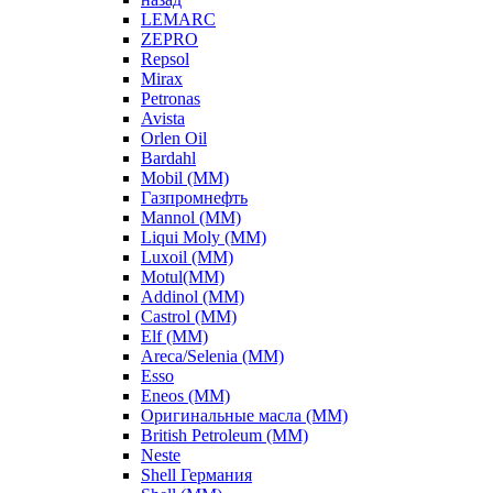
LEMARC
ZEPRO
Repsol
Mirax
Petronas
Avista
Orlen Oil
Bardahl
Mobil (ММ)
Газпромнефть
Mannol (ММ)
Liqui Moly (ММ)
Luxoil (ММ)
Motul(ММ)
Addinol (ММ)
Castrol (ММ)
Elf (ММ)
Areca/Selenia (ММ)
Esso
Eneos (ММ)
Оригинальные масла (ММ)
British Petroleum (ММ)
Neste
Shell Германия