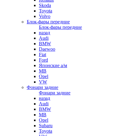
Skoda
Toyota
Volvo
Блок-фары передние
Блок-фары передние
назад
Audi
BMW
Daewoo
Fiat
Ford
Японские а/м
MB
Opel
VW
Фонари задние
Фонари задние
назад
Audi
BMW
MB
Opel
Subaru
Toyota