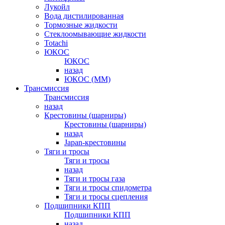
Лукойл
Вода дистилированная
Тормозные жидкости
Стеклоомывающие жидкости
Totachi
ЮКОС
ЮКОС
назад
ЮКОС (ММ)
Трансмиссия
Трансмиссия
назад
Крестовины (шарниры)
Крестовины (шарниры)
назад
Japan-крестовины
Тяги и тросы
Тяги и тросы
назад
Тяги и тросы газа
Тяги и тросы спидометра
Тяги и тросы сцепления
Подшипники КПП
Подшипники КПП
назад