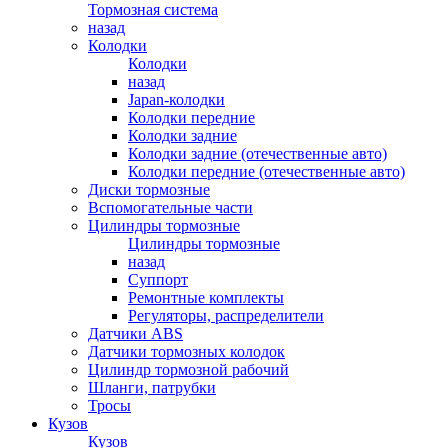
Тормозная система
назад
Колодки
Колодки
назад
Japan-колодки
Колодки передние
Колодки задние
Колодки задние (отечественные авто)
Колодки передние (отечественные авто)
Диски тормозные
Вспомогательные части
Цилиндры тормозные
Цилиндры тормозные
назад
Суппорт
Ремонтные комплекты
Регуляторы, распределители
Датчики ABS
Датчики тормозных колодок
Цилиндр тормозной рабочий
Шланги, патрубки
Тросы
Кузов
Кузов