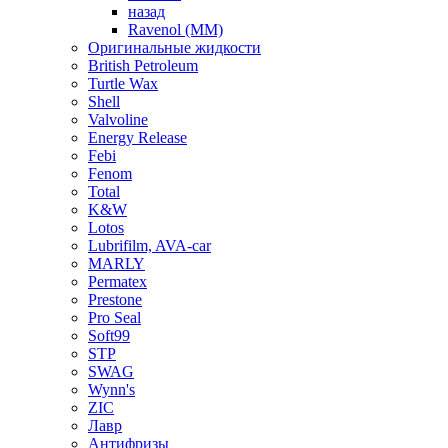
назад
Ravenol (ММ)
Оригинальные жидкости
British Petroleum
Turtle Wax
Shell
Valvoline
Energy Release
Febi
Fenom
Total
K&W
Lotos
Lubrifilm, AVA-car
MARLY
Permatex
Prestone
Pro Seal
Soft99
STP
SWAG
Wynn's
ZIC
Лавр
Антифризы