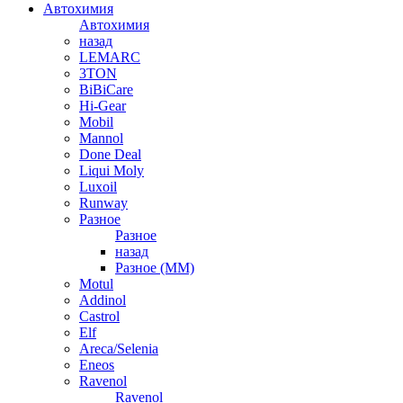
Автохимия
Автохимия
назад
LEMARC
3TON
BiBiCare
Hi-Gear
Mobil
Mannol
Done Deal
Liqui Moly
Luxoil
Runway
Разное
Разное
назад
Разное (ММ)
Motul
Addinol
Castrol
Elf
Areca/Selenia
Eneos
Ravenol
Ravenol