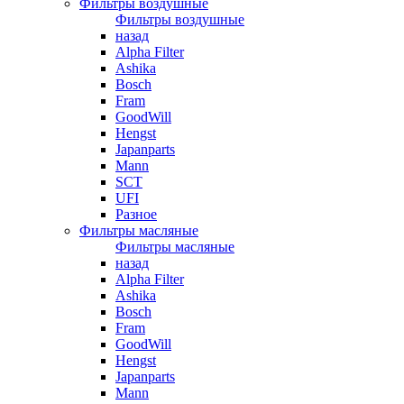
Фильтры воздушные
Фильтры воздушные
назад
Alpha Filter
Ashika
Bosch
Fram
GoodWill
Hengst
Japanparts
Mann
SCT
UFI
Разное
Фильтры масляные
Фильтры масляные
назад
Alpha Filter
Ashika
Bosch
Fram
GoodWill
Hengst
Japanparts
Mann