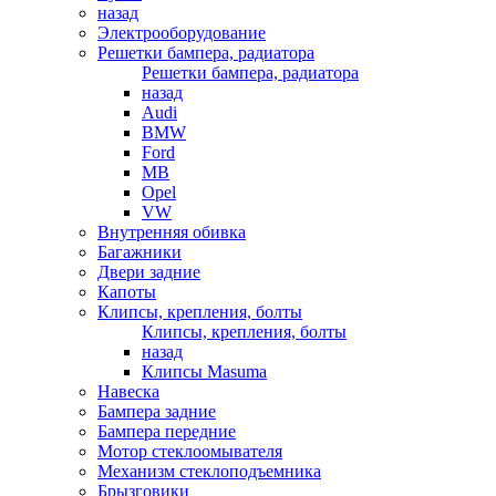
назад
Электрооборудование
Решетки бампера, радиатора
Решетки бампера, радиатора
назад
Audi
BMW
Ford
MB
Opel
VW
Внутренняя обивка
Багажники
Двери задние
Капоты
Клипсы, крепления, болты
Клипсы, крепления, болты
назад
Клипсы Masuma
Навеска
Бампера задние
Бампера передние
Мотор стеклоомывателя
Механизм стеклоподъемника
Брызговики