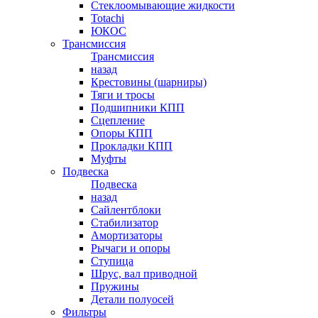
Стеклоомывающие жидкости
Totachi
ЮКОС
Трансмиссия
Трансмиссия
назад
Крестовины (шарниры)
Тяги и тросы
Подшипники КПП
Сцепление
Опоры КПП
Прокладки КПП
Муфты
Подвеска
Подвеска
назад
Сайлентблоки
Стабилизатор
Амортизаторы
Рычаги и опоры
Ступица
Шрус, вал приводной
Пружины
Детали полуосей
Фильтры