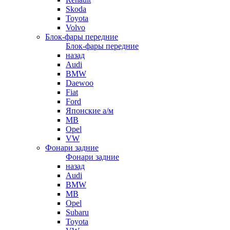
Skoda
Toyota
Volvo
Блок-фары передние
Блок-фары передние
назад
Audi
BMW
Daewoo
Fiat
Ford
Японские а/м
MB
Opel
VW
Фонари задние
Фонари задние
назад
Audi
BMW
MB
Opel
Subaru
Toyota