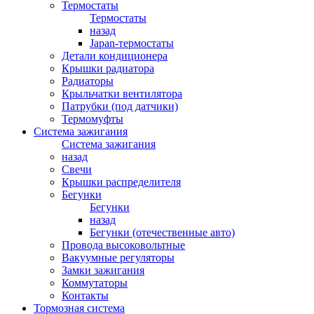
Термостаты
Термостаты
назад
Japan-термостаты
Детали кондиционера
Крышки радиатора
Радиаторы
Крыльчатки вентилятора
Патрубки (под датчики)
Термомуфты
Система зажигания
Система зажигания
назад
Свечи
Крышки распределителя
Бегунки
Бегунки
назад
Бегунки (отечественные авто)
Провода высоковольтные
Вакуумные регуляторы
Замки зажигания
Коммутаторы
Контакты
Тормозная система