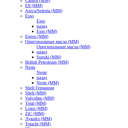
Castrol (ММ)
Elf (ММ)
Areca/Selenia (ММ)
Esso
Esso
назад
Esso (ММ)
Eneos (ММ)
Оригинальные масла (ММ)
Оригинальные масла (ММ)
назад
Suzuki (ММ)
British Petroleum (ММ)
Neste
Neste
назад
Neste (ММ)
Shell Германия
Shell (ММ)
Valvoline (ММ)
Total (ММ)
Lotos (ММ)
ZiC (ММ)
Лукойл (ММ)
Totachi (MM)