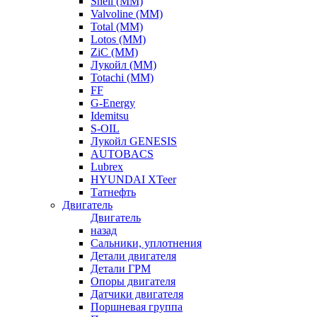
Shell (ММ)
Valvoline (ММ)
Total (ММ)
Lotos (ММ)
ZiC (ММ)
Лукойл (ММ)
Totachi (MM)
FF
G-Energy
Idemitsu
S-OIL
Лукойл GENESIS
AUTOBACS
Lubrex
HYUNDAI XTeer
Татнефть
Двигатель
Двигатель
назад
Сальники, уплотнения
Детали двигателя
Детали ГРМ
Опоры двигателя
Датчики двигателя
Поршневая группа