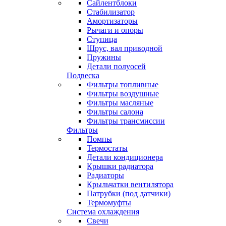
Сайлентблоки
Стабилизатор
Амортизаторы
Рычаги и опоры
Ступица
Шрус, вал приводной
Пружины
Детали полуосей
Подвеска
Фильтры топливные
Фильтры воздушные
Фильтры масляные
Фильтры салона
Фильтры трансмиссии
Фильтры
Помпы
Термостаты
Детали кондиционера
Крышки радиатора
Радиаторы
Крыльчатки вентилятора
Патрубки (под датчики)
Термомуфты
Система охлаждения
Свечи