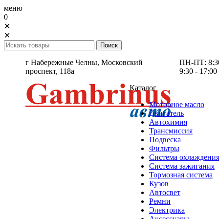
меню
0
✕
✕
г Набережные Челны,
Московский
ПН-ПТ: 8:30 
проспект, 118а
9:30 - 17:00
Каталог
Моторное масло
Двигатель
Автохимия
Трансмиссия
Подвеска
Фильтры
Система охлаждени
Система зажигания
Тормозная система
Кузов
Автосвет
Ремни
Электрика
Аксессуары