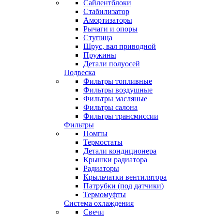
Сайлентблоки
Стабилизатор
Амортизаторы
Рычаги и опоры
Ступица
Шрус, вал приводной
Пружины
Детали полуосей
Подвеска
Фильтры топливные
Фильтры воздушные
Фильтры масляные
Фильтры салона
Фильтры трансмиссии
Фильтры
Помпы
Термостаты
Детали кондиционера
Крышки радиатора
Радиаторы
Крыльчатки вентилятора
Патрубки (под датчики)
Термомуфты
Система охлаждения
Свечи