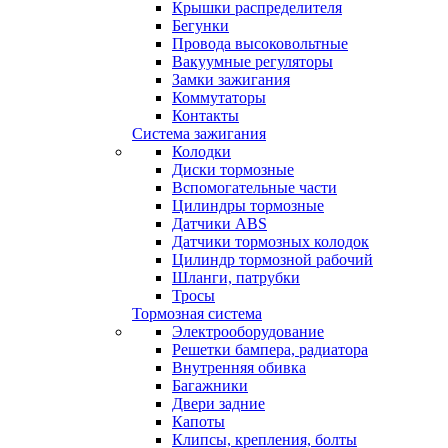
Крышки распределителя
Бегунки
Провода высоковольтные
Вакуумные регуляторы
Замки зажигания
Коммутаторы
Контакты
Система зажигания
Колодки
Диски тормозные
Вспомогательные части
Цилиндры тормозные
Датчики ABS
Датчики тормозных колодок
Цилиндр тормозной рабочий
Шланги, патрубки
Тросы
Тормозная система
Электрооборудование
Решетки бампера, радиатора
Внутренняя обивка
Багажники
Двери задние
Капоты
Клипсы, крепления, болты