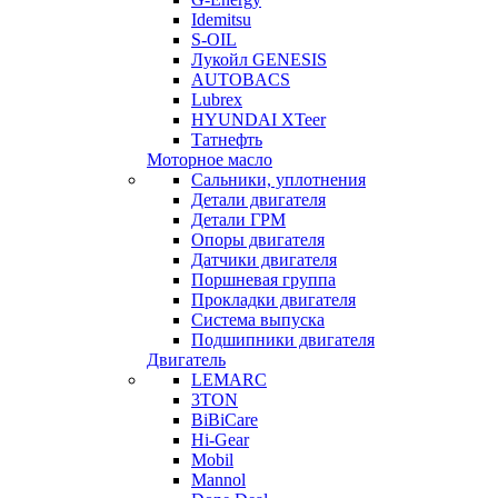
Idemitsu
S-OIL
Лукойл GENESIS
AUTOBACS
Lubrex
HYUNDAI XTeer
Татнефть
Моторное масло
Сальники, уплотнения
Детали двигателя
Детали ГРМ
Опоры двигателя
Датчики двигателя
Поршневая группа
Прокладки двигателя
Система выпуска
Подшипники двигателя
Двигатель
LEMARC
3TON
BiBiCare
Hi-Gear
Mobil
Mannol