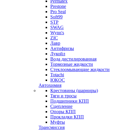
Permatex
Prestone
Pro Seal
Soft99
STP
SWAG
Wynn's
ZIC
Лавр
Антифризы
Лукойл
Вода дистилированная
Тормозные жидкости
Стеклоомывающие жидкости
Totachi
ЮКОС
Автохимия
Крестовины (шарниры)
Тяги и тросы
Подшипники КПП
Сцепление
Опоры КПП
Прокладки КПП
Муфты
Трансмиссия