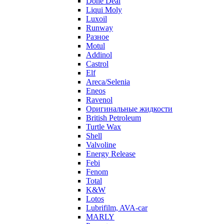
Done Deal
Liqui Moly
Luxoil
Runway
Разное
Motul
Addinol
Castrol
Elf
Areca/Selenia
Eneos
Ravenol
Оригинальные жидкости
British Petroleum
Turtle Wax
Shell
Valvoline
Energy Release
Febi
Fenom
Total
K&W
Lotos
Lubrifilm, AVA-car
MARLY