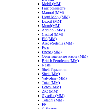
Mobil (ММ)
Газпромнефть
Mannol (ММ)
Liqui Moly (ММ)
Luxoil (ММ)
Motul(ММ)
Addinol (ММ)
Castrol (ММ)
Elf (ММ)
Areca/Selenia (ММ)
Esso
Eneos (ММ)
Оригинальные масла (ММ)
British Petroleum (ММ)
Neste
Shell Германия
Shell (ММ)
Valvoline (ММ)
Total (ММ)
Lotos (ММ)
ZiC (ММ)
Лукойл (ММ)
Totachi (MM)
FF
G-Energy